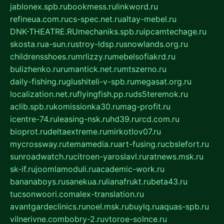
jablonex.spb.ru
bookmess.ru
linkword.ru
refineua.com.ru
cs-spec.net.ru
altay-mebel.ru
DNK-THEATRE.RU
mechaniks.spb.ru
ipcamtechage.ru
skosta.ru
a-sun.ru
stroy-ldsp.ru
snowlands.org.ru
childrensshoes.ru
mrlizzy.ru
mebelsofiakrd.ru
bulizhenko.ru
rumantick.net.ru
mtszerno.ru
daily-fishing.ru
glushiteli-v-spb.ru
megasat.org.ru
localization.net.ru
flyingfish.pp.ru
ds5teremok.ru
aclib.spb.ru
komissionka30.ru
mag-profit.ru
icentre-74.ru
leasing-nsk.ru
hd39.ru
rcd.com.ru
bioprot.ru
deltaextreme.ru
mirkotlov07.ru
mycrossway.ru
temamedia.ru
art-fusing.ru
cbslefort.ru
sunroadwatch.ru
citroen-yaroslavl.ru
ratnews.msk.ru
sk-if.ru
joomlamoduli.ru
academic-work.ru
bananaboys.ru
sanekua.ru
lianafrukt.ru
beta43.ru
tucsonwoori.com
alex-translation.ru
avantgardeclinics.ru
noel.msk.ru
buylq.ru
aquas-spb.ru
vilnerivne.com
bobry-2.ru
vtoroe-solnce.ru