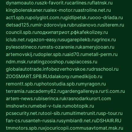
dynamoauto.ru
szk-favorit.ru
carlines.ru
flatnsk.ru
kingbolenskaner.ru
alex-motor.ru
astroline.net.ru
act1.spb.ru
polyglot.com.ru
gidlipetsk.ru
ooo-driada.ru
detsad125.ru
mir-zdoroviya.ru
bruslanovo.ru
siterem.ru
council.spb.ru
лодкипатриот.рф
kafekolizey.ru
iclub.net.ru
gazon-easy.ru
sugarepilekb.ru
grinox.ru
pylesostineco.ru
msts-ozarenie.ru
kameryjooan.ru
artemovskij.ru
dopler.spb.ru
aid70.ru
metall-perm.ru
ndm.msk.ru
ratingzooshop.ru
apiaccess.ru
globalautotrade.info
bezverhovskoe.ru
drsschool.ru
ZOOSMART.SPB.RU
dalakony.ru
medikijob.ru
remontt.spb.ru
photostudia.spb.ru
myragon.ru
terramia.ru
academy62.ru
gardengallereya.ru
rti.com.ru
artem-news.ru
biserinca.ru
krasnodarkurort.com
imshowtv.ru
mebel-v-tule.ru
mobtopik.ru
pcsecurity.net.ru
tool-sib.ru
multimetrunit.ru
sp-tour.ru
fan-cs.ru
santeh-russia.ru
symbian9.net.ru
DSHAIR.RU
tmmotors.spb.ru
xjocuricopii.com
musavtomat.msk.ru