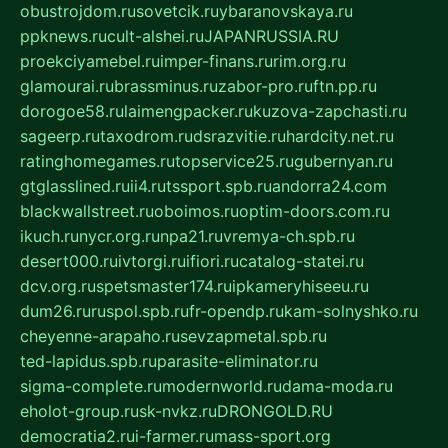
obustrojdom.ru
sovetcik.ru
ybaranovskaya.ru
ppknews.ru
cult-alshei.ru
JAPANRUSSIA.RU
proekciyamebel.ru
imper-finans.ru
rim.org.ru
glamourai.ru
brassminus.ru
zabor-pro.ru
ftn.pp.ru
dorogoe58.ru
laimengpacker.ru
kuzova-zapchasti.ru
sageerp.ru
taxodrom.ru
dsrazvitie.ru
hardcity.net.ru
ratinghomegames.ru
topservice25.ru
gubernyan.ru
gtglasslined.ru
ii4.ru
tssport.spb.ru
andorra24.com
blackwallstreet.ru
oboimos.ru
optim-doors.com.ru
ikuch.ru
nycr.org.ru
npa21.ru
vremya-ch.spb.ru
desert000.ru
ivtorgi.ru
ifiori.ru
catalog-statei.ru
dcv.org.ru
spetsmaster174.ru
ipkameryhiseeu.ru
dum26.ru
ruspol.spb.ru
fr-opendp.ru
kam-solnyshko.ru
cheyenne-arapaho.ru
sevzapmetal.spb.ru
ted-lapidus.spb.ru
parasite-eliminator.ru
sigma-complete.ru
modernworld.ru
dama-moda.ru
eholot-group.ru
sk-nvkz.ru
DRONGOLD.RU
democratia2.ru
i-farmer.ru
mass-sport.org