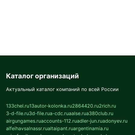
Каталог организаций
Актуальный каталог компаний по всей России
133chel.ru
13autor-kolonka.ru
2864420.ru
2rich.ru
3-d-file.ru
3d-file.ru
a-cdc.ru
aalse.ru
a380club.ru
airgungames.ru
accounts-112.ru
adler-jun.ru
adonyev.ru
alfeihavsalnassr.ru
altaipant.ru
argentinamia.ru