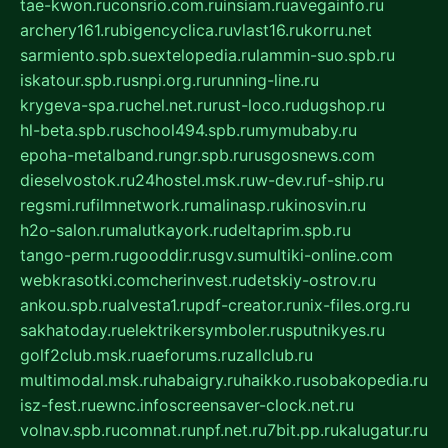
tae-kwon.ru
consrio.com.ru
insiam.ru
avegainfo.ru
archery161.ru
bigencyclica.ru
vlast16.ru
korru.net
sarmiento.spb.su
extelopedia.ru
lammin-suo.spb.ru
iskatour.spb.ru
snpi.org.ru
running-line.ru
krygeva-spa.ru
chel.net.ru
rust-loco.ru
dugshop.ru
hl-beta.spb.ru
school494.spb.ru
mymubaby.ru
epoha-metalband.ru
ngr.spb.ru
rusgosnews.com
dieselvostok.ru
24hostel.msk.ru
w-dev.ru
f-ship.ru
regsmi.ru
filmnetwork.ru
malinasp.ru
kinosvin.ru
h2o-salon.ru
malutkayork.ru
deltaprim.spb.ru
tango-perm.ru
gooddir.ru
sgv.su
multiki-online.com
webkrasotki.com
cherinvest.ru
detskiy-ostrov.ru
ankou.spb.ru
alvesta1.ru
pdf-creator.ru
nix-files.org.ru
sakhatoday.ru
elektrikersymboler.ru
sputnikyes.ru
golf2club.msk.ru
aeforums.ru
zallclub.ru
multimodal.msk.ru
habaigry.ru
haikko.ru
sobakopedia.ru
isz-fest.ru
ewnc.info
screensaver-clock.net.ru
volnav.spb.ru
comnat.ru
npf.net.ru
7bit.pp.ru
kalugatur.ru