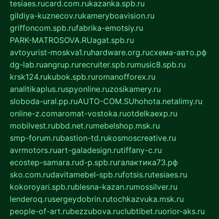
tesiaes.ru
card.com.ru
kazanka.spb.ru
gildiya-kuznecov.ru
kameryboavision.ru
griffoncom.spb.ru
fabrika-emotsiy.ru
PARK-MATROSOVA.RU
agat.spb.ru
avtoyurist-moskva1.ru
hardware.org.ru
схема-авто.рф
dg-lab.ru
angrup.ru
recruiter.spb.ru
music8.spb.ru
krsk124.ru
kubok.spb.ru
romanofforex.ru
analitikaplus.ru
spyonline.ru
zosikamery.ru
sloboda-ural.pp.ru
AUTO-COM.SU
hohota.net
alimy.ru
online-z.com
aromat-vostoka.ru
otdelkaexp.ru
mobilvest.ru
bbd.net.ru
mebelshop.msk.ru
smp-forum.ru
bastion-td.ru
kosmoscreative.ru
avrmotors.ru
art-galadesign.ru
tiffany-c.ru
ecostep-samara.ru
d-p.spb.ru
галактика73.рф
sko.com.ru
davitamebel-spb.ru
fotsis.ru
tesiaes.ru
kokoroyari.spb.ru
blesna-kazan.ru
mossilver.ru
lenderoq.ru
sergeydobrin.ru
tochkazvuka.msk.ru
people-of-art.ru
bezzubova.ru
clubtibet.ru
orior-aks.ru