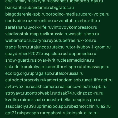
aria-family.ru
arkrym.ru
ashanet.ru
belgorod-day.ru
bankaribi.ru
bandamn.ru
bigfatcc.ru
blagodarenie-spb.ru
borodino-media.ru
card-voice.ru
cardvoice.ru
zed-online.ru
zvonitut.ru
zebra-tlt.ru
zarafshan.ru
york-life.ru
vintovoykompressor.ru
vladivostok-map.ru
vlknrussia.ru
wasabi-shop.ru
webamator.ru
zaryna.ru
youtubefree.ru
x-ton.ru
trade-farm.ru
tajuncos.ru
taksu.ru
tor-lyubov-i-grom.ru
spayderhed-2022.ru
splclub.ru
stoppamedia.ru
snow-guard.ru
slovar-ivrit.ru
cleanmedicine.ru
shkurki-karakulya.ru
kanotiforet.spb.ru
tutmassage.ru
ecolog.org.ru
praga.spb.ru
falcorussia.ru
autodoctorservis.ru
kamertondom.spb.ru
net-life.net.ru
avto-vozim.ru
sakhcamera.ru
alliance-electro.spb.ru
stroyavt.ru
controlweb1.ru
tdsak74.ru
kinzozo-ru.ru
kvotka.ru
iron-snab.ru
costa-bella.ru
eugrus.pp.ru
associaciya39.ru
primexpo.spb.ru
bezmorchin.ru
ia2.ru
cpt21.ru
ispecspb.ru
regahost.ru
kolosok-elita.ru