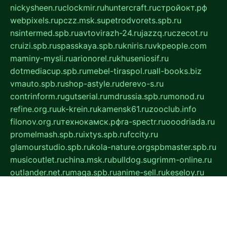
nickysheen.ru
clockmir.ru
huntercraft.ru
стройокт.рф
webpixels.ru
pczz.msk.su
petrodvorets.spb.ru
nsintermed.spb.ru
avtovirazh-24.ru
jazzq.ru
czecot.ru
cruizi.spb.ru
spasskaya.spb.ru
kniris.ru
vkpeople.com
maminy-mysli.ru
arionorel.ru
khuseniosif.ru
dotmediacup.spb.ru
mebel-tiraspol.ru
all-books.biz
vmauto.spb.ru
shop-astyle.ru
derevo-s.ru
contrinform.ru
gutserial.ru
mdrussia.spb.ru
monod.ru
refine.org.ru
uk-krein.ru
kamensk61.ru
zooclub.info
filonov.org.ru
технокамск.рф
ra-spectr.ru
ooodriada.ru
promelmash.spb.ru
ixtys.spb.ru
fccity.ru
glamourstudio.spb.ru
kola-nature.org
spbmaster.spb.ru
musicoutlet.ru
china.msk.ru
bulldog.su
grimm-online.ru
outlander.net.ru
maga.spb.ru
anime-sell.ru
keseloy.ru
газприборсервис.рф
karmin.spb.ru
shekswood.ru
tischlermebel.ru
automall66.ru
mag-vladimir.ru
yardbar.ru
kiwitour.spb.ru
indesign.com.ru
freestylemebel.ru
bany-samara.ru
rsei.ru