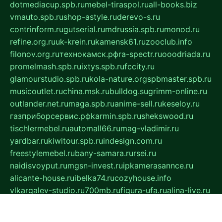
dotmediacup.spb.ru
mebel-tiraspol.ru
all-books.biz
vmauto.spb.ru
shop-astyle.ru
derevo-s.ru
contrinform.ru
gutserial.ru
mdrussia.spb.ru
monod.ru
refine.org.ru
uk-krein.ru
kamensk61.ru
zooclub.info
filonov.org.ru
технокамск.рф
ra-spectr.ru
ooodriada.ru
promelmash.spb.ru
ixtys.spb.ru
fccity.ru
glamourstudio.spb.ru
kola-nature.org
spbmaster.spb.ru
musicoutlet.ru
china.msk.ru
bulldog.su
grimm-online.ru
outlander.net.ru
maga.spb.ru
anime-sell.ru
keseloy.ru
газприборсервис.рф
karmin.spb.ru
shekswood.ru
tischlermebel.ru
automall66.ru
mag-vladimir.ru
yardbar.ru
kiwitour.spb.ru
indesign.com.ru
freestylemebel.ru
bany-samara.ru
rsei.ru
naidisvoyput.ru
mgsn-invest.ru
ipkamerasannce.ru
alicante-house.ru
ibelka74.ru
cozyhouse.info
vlkargalev-studio.ru
700mb.ru
figura-ufa.ru
alina-live.ru
belarusiannews.ru
womenknow.ru
dos-vniimk.ru
sega.net.ru
dv.net.ru
phenomenonsofhistory.com