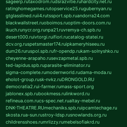
sageerp.ru
taxodrom.ru
dsrazvitie.ru
hardcity.net.ru
ratinghomegames.ru
topservice25.ru
gubernyan.ru
gtglasslined.ru
ii4.ru
tssport.spb.ru
andorra24.com
blackwallstreet.ru
oboimos.ru
optim-doors.com.ru
ikuch.ru
nycr.org.ru
npa21.ru
vremya-ch.spb.ru
desert000.ru
ivtorgi.ru
ifiori.ru
catalog-statei.ru
dcv.org.ru
spetsmaster174.ru
ipkameryhiseeu.ru
dum26.ru
ruspol.spb.ru
fr-opendp.ru
kam-solnyshko.ru
cheyenne-arapaho.ru
sevzapmetal.spb.ru
ted-lapidus.spb.ru
parasite-eliminator.ru
sigma-complete.ru
modernworld.ru
dama-moda.ru
eholot-group.ru
sk-nvkz.ru
DRONGOLD.RU
democratia2.ru
i-farmer.ru
mass-sport.org
jablonex.spb.ru
bookmess.ru
linkword.ru
refineua.com.ru
cs-spec.net.ru
altay-mebel.ru
DNK-THEATRE.RU
mechaniks.spb.ru
ipcamtechage.ru
skosta.ru
a-sun.ru
stroy-ldsp.ru
snowlands.org.ru
childrensshoes.ru
mrlizzy.ru
mebelsofiakrd.ru