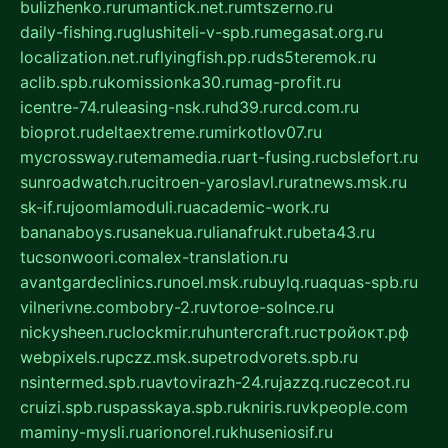
bulizhenko.ru
rumantick.net.ru
mtszerno.ru
daily-fishing.ru
glushiteli-v-spb.ru
megasat.org.ru
localization.net.ru
flyingfish.pp.ru
ds5teremok.ru
aclib.spb.ru
komissionka30.ru
mag-profit.ru
icentre-74.ru
leasing-nsk.ru
hd39.ru
rcd.com.ru
bioprot.ru
deltaextreme.ru
mirkotlov07.ru
mycrossway.ru
temamedia.ru
art-fusing.ru
cbslefort.ru
sunroadwatch.ru
citroen-yaroslavl.ru
ratnews.msk.ru
sk-if.ru
joomlamoduli.ru
academic-work.ru
bananaboys.ru
sanekua.ru
lianafrukt.ru
beta43.ru
tucsonwoori.com
alex-translation.ru
avantgardeclinics.ru
noel.msk.ru
buylq.ru
aquas-spb.ru
vilnerivne.com
bobry-2.ru
vtoroe-solnce.ru
nickysheen.ru
clockmir.ru
huntercraft.ru
стройокт.рф
webpixels.ru
pczz.msk.su
petrodvorets.spb.ru
nsintermed.spb.ru
avtovirazh-24.ru
jazzq.ru
czecot.ru
cruizi.spb.ru
spasskaya.spb.ru
kniris.ru
vkpeople.com
maminy-mysli.ru
arionorel.ru
khuseniosif.ru