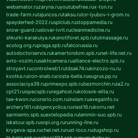
webamator.ru
zaryna.ru
youtubefree.ru
x-ton.ru
trade-farm.ru
tajuncos.ru
taksu.ru
tor-lyubov-i-grom.ru
spayderhed-2022.ru
splclub.ru
stoppamedia.ru
snow-guard.ru
slovar-ivrit.ru
cleanmedicine.ru
shkurki-karakulya.ru
kanotiforet.spb.ru
tutmassage.ru
ecolog.org.ru
praga.spb.ru
falcorussia.ru
autodoctorservis.ru
kamertondom.spb.ru
net-life.net.ru
avto-vozim.ru
sakhcamera.ru
alliance-electro.spb.ru
stroyavt.ru
controlweb1.ru
tdsak74.ru
kinzozo-ru.ru
kvotka.ru
iron-snab.ru
costa-bella.ru
eugrus.pp.ru
associaciya39.ru
primexpo.spb.ru
bezmorchin.ru
ia2.ru
cpt21.ru
ispecspb.ru
regahost.ru
kolosok-elita.ru
tae-kwon.ru
consrio.com.ru
insiam.ru
avegainfo.ru
archery161.ru
bigencyclica.ru
vlast16.ru
korru.net
sarmiento.spb.su
extelopedia.ru
lammin-suo.spb.ru
iskatour.spb.ru
snpi.org.ru
running-line.ru
krygeva-spa.ru
chel.net.ru
rust-loco.ru
dugshop.ru
hl-beta.spb.ru
school494.spb.ru
mymubaby.ru