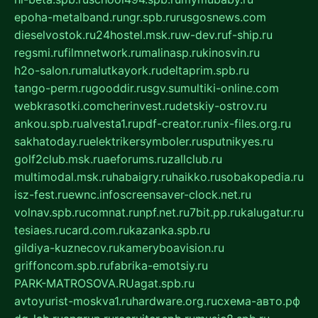
epoha-metalband.ru
ngr.spb.ru
rusgosnews.com
dieselvostok.ru
24hostel.msk.ru
w-dev.ru
f-ship.ru
regsmi.ru
filmnetwork.ru
malinasp.ru
kinosvin.ru
h2o-salon.ru
malutkayork.ru
deltaprim.spb.ru
tango-perm.ru
gooddir.ru
sgv.su
multiki-online.com
webkrasotki.com
cherinvest.ru
detskiy-ostrov.ru
ankou.spb.ru
alvesta1.ru
pdf-creator.ru
nix-files.org.ru
sakhatoday.ru
elektrikersymboler.ru
sputnikyes.ru
golf2club.msk.ru
aeforums.ru
zallclub.ru
multimodal.msk.ru
habaigry.ru
haikko.ru
sobakopedia.ru
isz-fest.ru
ewnc.info
screensaver-clock.net.ru
volnav.spb.ru
comnat.ru
npf.net.ru
7bit.pp.ru
kalugatur.ru
tesiaes.ru
card.com.ru
kazanka.spb.ru
gildiya-kuznecov.ru
kameryboavision.ru
griffoncom.spb.ru
fabrika-emotsiy.ru
PARK-MATROSOVA.RU
agat.spb.ru
avtoyurist-moskva1.ru
hardware.org.ru
схема-авто.рф