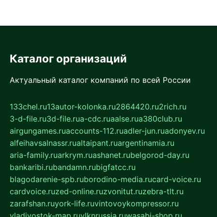
Каталог организаций
Актуальный каталог компаний по всей России
133chel.ru
13autor-kolonka.ru
2864420.ru
2rich.ru
3-d-file.ru
3d-file.ru
a-cdc.ru
aalse.ru
a380club.ru
airgungames.ru
accounts-112.ru
adler-jun.ru
adonyev.ru
alfeihavsalnassr.ru
altaipant.ru
argentinamia.ru
aria-family.ru
arkrym.ru
ashanet.ru
belgorod-day.ru
bankaribi.ru
bandamn.ru
bigfatcc.ru
blagodarenie-spb.ru
borodino-media.ru
card-voice.ru
cardvoice.ru
zed-online.ru
zvonitut.ru
zebra-tlt.ru
zarafshan.ru
york-life.ru
vintovoykompressor.ru
vladivostok-map.ru
vlknrussia.ru
wasabi-shop.ru