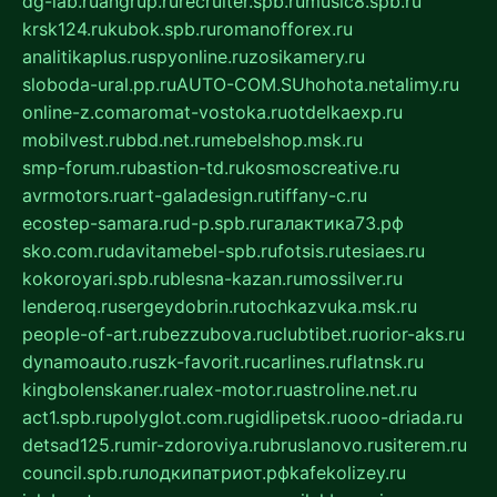
dg-lab.ru
angrup.ru
recruiter.spb.ru
music8.spb.ru
krsk124.ru
kubok.spb.ru
romanofforex.ru
analitikaplus.ru
spyonline.ru
zosikamery.ru
sloboda-ural.pp.ru
AUTO-COM.SU
hohota.net
alimy.ru
online-z.com
aromat-vostoka.ru
otdelkaexp.ru
mobilvest.ru
bbd.net.ru
mebelshop.msk.ru
smp-forum.ru
bastion-td.ru
kosmoscreative.ru
avrmotors.ru
art-galadesign.ru
tiffany-c.ru
ecostep-samara.ru
d-p.spb.ru
галактика73.рф
sko.com.ru
davitamebel-spb.ru
fotsis.ru
tesiaes.ru
kokoroyari.spb.ru
blesna-kazan.ru
mossilver.ru
lenderoq.ru
sergeydobrin.ru
tochkazvuka.msk.ru
people-of-art.ru
bezzubova.ru
clubtibet.ru
orior-aks.ru
dynamoauto.ru
szk-favorit.ru
carlines.ru
flatnsk.ru
kingbolenskaner.ru
alex-motor.ru
astroline.net.ru
act1.spb.ru
polyglot.com.ru
gidlipetsk.ru
ooo-driada.ru
detsad125.ru
mir-zdoroviya.ru
bruslanovo.ru
siterem.ru
council.spb.ru
лодкипатриот.рф
kafekolizey.ru