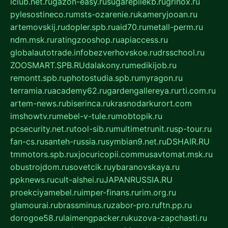
iclub.net.ru
gazon-easy.ru
sugarepilekb.ru
grinox.ru
pylesostineco.ru
msts-ozarenie.ru
kameryjooan.ru
artemovskij.ru
dopler.spb.ru
aid70.ru
metall-perm.ru
ndm.msk.ru
ratingzooshop.ru
apiaccess.ru
globalautotrade.info
bezverhovskoe.ru
drsschool.ru
ZOOSMART.SPB.RU
dalakony.ru
medikijob.ru
remontt.spb.ru
photostudia.spb.ru
myragon.ru
terramia.ru
academy62.ru
gardengallereya.ru
rti.com.ru
artem-news.ru
biserinca.ru
krasnodarkurort.com
imshowtv.ru
mebel-v-tule.ru
mobtopik.ru
pcsecurity.net.ru
tool-sib.ru
multimetrunit.ru
sp-tour.ru
fan-cs.ru
santeh-russia.ru
symbian9.net.ru
DSHAIR.RU
tmmotors.spb.ru
xjocuricopii.com
musavtomat.msk.ru
obustrojdom.ru
sovetcik.ru
ybaranovskaya.ru
ppknews.ru
cult-alshei.ru
JAPANRUSSIA.RU
proekciyamebel.ru
imper-finans.ru
rim.org.ru
glamourai.ru
brassminus.ru
zabor-pro.ru
ftn.pp.ru
dorogoe58.ru
laimengpacker.ru
kuzova-zapchasti.ru