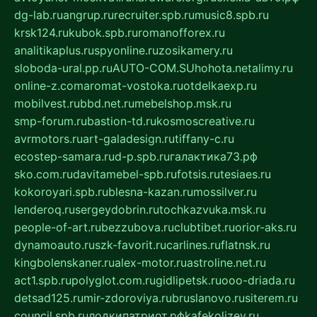
dg-lab.ru
angrup.ru
recruiter.spb.ru
music8.spb.ru
krsk124.ru
kubok.spb.ru
romanofforex.ru
analitikaplus.ru
spyonline.ru
zosikamery.ru
sloboda-ural.pp.ru
AUTO-COM.SU
hohota.net
alimy.ru
online-z.com
aromat-vostoka.ru
otdelkaexp.ru
mobilvest.ru
bbd.net.ru
mebelshop.msk.ru
smp-forum.ru
bastion-td.ru
kosmoscreative.ru
avrmotors.ru
art-galadesign.ru
tiffany-c.ru
ecostep-samara.ru
d-p.spb.ru
галактика73.рф
sko.com.ru
davitamebel-spb.ru
fotsis.ru
tesiaes.ru
kokoroyari.spb.ru
blesna-kazan.ru
mossilver.ru
lenderoq.ru
sergeydobrin.ru
tochkazvuka.msk.ru
people-of-art.ru
bezzubova.ru
clubtibet.ru
orior-aks.ru
dynamoauto.ru
szk-favorit.ru
carlines.ru
flatnsk.ru
kingbolenskaner.ru
alex-motor.ru
astroline.net.ru
act1.spb.ru
polyglot.com.ru
gidlipetsk.ru
ooo-driada.ru
detsad125.ru
mir-zdoroviya.ru
bruslanovo.ru
siterem.ru
council.spb.ru
лодкипатриот.рф
kafekolizey.ru