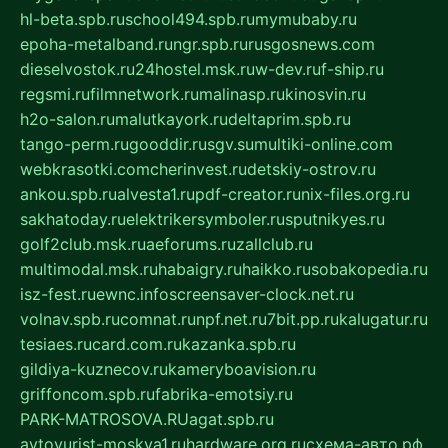
hl-beta.spb.ru
school494.spb.ru
mymubaby.ru
epoha-metalband.ru
ngr.spb.ru
rusgosnews.com
dieselvostok.ru
24hostel.msk.ru
w-dev.ru
f-ship.ru
regsmi.ru
filmnetwork.ru
malinasp.ru
kinosvin.ru
h2o-salon.ru
malutkayork.ru
deltaprim.spb.ru
tango-perm.ru
gooddir.ru
sgv.su
multiki-online.com
webkrasotki.com
cherinvest.ru
detskiy-ostrov.ru
ankou.spb.ru
alvesta1.ru
pdf-creator.ru
nix-files.org.ru
sakhatoday.ru
elektrikersymboler.ru
sputnikyes.ru
golf2club.msk.ru
aeforums.ru
zallclub.ru
multimodal.msk.ru
habaigry.ru
haikko.ru
sobakopedia.ru
isz-fest.ru
ewnc.info
screensaver-clock.net.ru
volnav.spb.ru
comnat.ru
npf.net.ru
7bit.pp.ru
kalugatur.ru
tesiaes.ru
card.com.ru
kazanka.spb.ru
gildiya-kuznecov.ru
kameryboavision.ru
griffoncom.spb.ru
fabrika-emotsiy.ru
PARK-MATROSOVA.RU
agat.spb.ru
avtoyurist-moskva1.ru
hardware.org.ru
схема-авто.рф