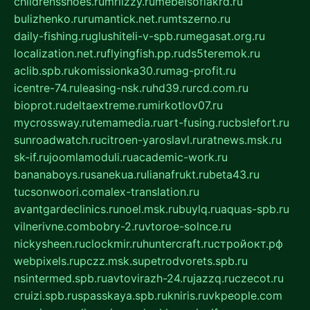
childrensshoes.ru
mrlizzy.ru
mebelsofiakrd.ru
bulizhenko.ru
rumantick.net.ru
mtszerno.ru
daily-fishing.ru
glushiteli-v-spb.ru
megasat.org.ru
localization.net.ru
flyingfish.pp.ru
ds5teremok.ru
aclib.spb.ru
komissionka30.ru
mag-profit.ru
icentre-74.ru
leasing-nsk.ru
hd39.ru
rcd.com.ru
bioprot.ru
deltaextreme.ru
mirkotlov07.ru
mycrossway.ru
temamedia.ru
art-fusing.ru
cbslefort.ru
sunroadwatch.ru
citroen-yaroslavl.ru
ratnews.msk.ru
sk-if.ru
joomlamoduli.ru
academic-work.ru
bananaboys.ru
sanekua.ru
lianafrukt.ru
beta43.ru
tucsonwoori.com
alex-translation.ru
avantgardeclinics.ru
noel.msk.ru
buylq.ru
aquas-spb.ru
vilnerivne.com
bobry-2.ru
vtoroe-solnce.ru
nickysheen.ru
clockmir.ru
huntercraft.ru
стройокт.рф
webpixels.ru
pczz.msk.su
petrodvorets.spb.ru
nsintermed.spb.ru
avtovirazh-24.ru
jazzq.ru
czecot.ru
cruizi.spb.ru
spasskaya.spb.ru
kniris.ru
vkpeople.com