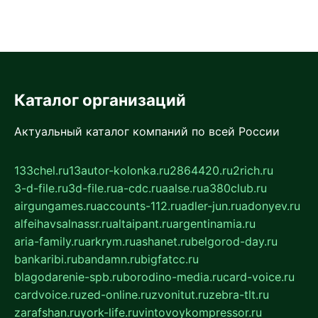
Каталог организаций
Актуальный каталог компаний по всей России
133chel.ru
13autor-kolonka.ru
2864420.ru
2rich.ru
3-d-file.ru
3d-file.ru
a-cdc.ru
aalse.ru
a380club.ru
airgungames.ru
accounts-112.ru
adler-jun.ru
adonyev.ru
alfeihavsalnassr.ru
altaipant.ru
argentinamia.ru
aria-family.ru
arkrym.ru
ashanet.ru
belgorod-day.ru
bankaribi.ru
bandamn.ru
bigfatcc.ru
blagodarenie-spb.ru
borodino-media.ru
card-voice.ru
cardvoice.ru
zed-online.ru
zvonitut.ru
zebra-tlt.ru
zarafshan.ru
york-life.ru
vintovoykompressor.ru