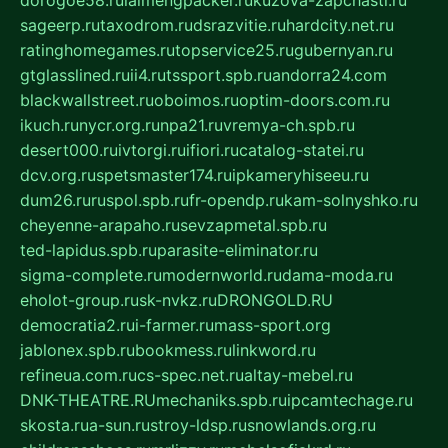
sageerp.ru
taxodrom.ru
dsrazvitie.ru
hardcity.net.ru
ratinghomegames.ru
topservice25.ru
gubernyan.ru
gtglasslined.ru
ii4.ru
tssport.spb.ru
andorra24.com
blackwallstreet.ru
oboimos.ru
optim-doors.com.ru
ikuch.ru
nycr.org.ru
npa21.ru
vremya-ch.spb.ru
desert000.ru
ivtorgi.ru
ifiori.ru
catalog-statei.ru
dcv.org.ru
spetsmaster174.ru
ipkameryhiseeu.ru
dum26.ru
ruspol.spb.ru
fr-opendp.ru
kam-solnyshko.ru
cheyenne-arapaho.ru
sevzapmetal.spb.ru
ted-lapidus.spb.ru
parasite-eliminator.ru
sigma-complete.ru
modernworld.ru
dama-moda.ru
eholot-group.ru
sk-nvkz.ru
DRONGOLD.RU
democratia2.ru
i-farmer.ru
mass-sport.org
jablonex.spb.ru
bookmess.ru
linkword.ru
refineua.com.ru
cs-spec.net.ru
altay-mebel.ru
DNK-THEATRE.RU
mechaniks.spb.ru
ipcamtechage.ru
skosta.ru
a-sun.ru
stroy-ldsp.ru
snowlands.org.ru