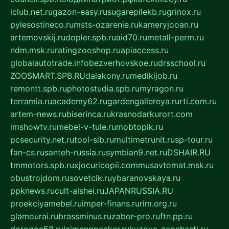
iclub.net.ru
gazon-easy.ru
sugarepilekb.ru
grinox.ru
pylesostineco.ru
msts-ozarenie.ru
kameryjooan.ru
artemovskij.ru
dopler.spb.ru
aid70.ru
metall-perm.ru
ndm.msk.ru
ratingzooshop.ru
apiaccess.ru
globalautotrade.info
bezverhovskoe.ru
drsschool.ru
ZOOSMART.SPB.RU
dalakony.ru
medikijob.ru
remontt.spb.ru
photostudia.spb.ru
myragon.ru
terramia.ru
academy62.ru
gardengallereya.ru
rti.com.ru
artem-news.ru
biserinca.ru
krasnodarkurort.com
imshowtv.ru
mebel-v-tule.ru
mobtopik.ru
pcsecurity.net.ru
tool-sib.ru
multimetrunit.ru
sp-tour.ru
fan-cs.ru
santeh-russia.ru
symbian9.net.ru
DSHAIR.RU
tmmotors.spb.ru
xjocuricopii.com
musavtomat.msk.ru
obustrojdom.ru
sovetcik.ru
ybaranovskaya.ru
ppknews.ru
cult-alshei.ru
JAPANRUSSIA.RU
proekciyamebel.ru
imper-finans.ru
rim.org.ru
glamourai.ru
brassminus.ru
zabor-pro.ru
ftn.pp.ru
dorogoe58.ru
laimengpacker.ru
kuzova-zapchasti.ru