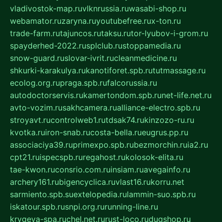
vladivostok-map.ru
vlknrussia.ru
wasabi-shop.ru
webamator.ru
zaryna.ru
youtubefree.ru
x-ton.ru
trade-farm.ru
tajuncos.ru
taksu.ru
tor-lyubov-i-grom.ru
spayderhed-2022.ru
splclub.ru
stoppamedia.ru
snow-guard.ru
slovar-ivrit.ru
cleanmedicine.ru
shkurki-karakulya.ru
kanotiforet.spb.ru
tutmassage.ru
ecolog.org.ru
praga.spb.ru
falcorussia.ru
autodoctorservis.ru
kamertondom.spb.ru
net-life.net.ru
avto-vozim.ru
sakhcamera.ru
alliance-electro.spb.ru
stroyavt.ru
controlweb1.ru
tdsak74.ru
kinzozo-ru.ru
kvotka.ru
iron-snab.ru
costa-bella.ru
eugrus.pp.ru
associaciya39.ru
primexpo.spb.ru
bezmorchin.ru
ia2.ru
cpt21.ru
ispecspb.ru
regahost.ru
kolosok-elita.ru
tae-kwon.ru
consrio.com.ru
insiam.ru
avegainfo.ru
archery161.ru
bigencyclica.ru
vlast16.ru
korru.net
sarmiento.spb.su
extelopedia.ru
lammin-suo.spb.ru
iskatour.spb.ru
snpi.org.ru
running-line.ru
krygeva-spa.ru
chel.net.ru
rust-loco.ru
dugshop.ru