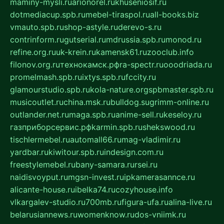
maminy-mysli.ru
arionorel.ru
khuseniosif.ru
dotmediacup.spb.ru
mebel-tiraspol.ru
all-books.biz
vmauto.spb.ru
shop-astyle.ru
derevo-s.ru
contrinform.ru
gutserial.ru
mdrussia.spb.ru
monod.ru
refine.org.ru
uk-krein.ru
kamensk61.ru
zooclub.info
filonov.org.ru
технокамск.рф
ra-spectr.ru
ooodriada.ru
promelmash.spb.ru
ixtys.spb.ru
fccity.ru
glamourstudio.spb.ru
kola-nature.org
spbmaster.spb.ru
musicoutlet.ru
china.msk.ru
bulldog.su
grimm-online.ru
outlander.net.ru
maga.spb.ru
anime-sell.ru
keseloy.ru
газприборсервис.рф
karmin.spb.ru
shekswood.ru
tischlermebel.ru
automall66.ru
mag-vladimir.ru
yardbar.ru
kiwitour.spb.ru
indesign.com.ru
freestylemebel.ru
bany-samara.ru
rsei.ru
naidisvoyput.ru
mgsn-invest.ru
ipkamerasannce.ru
alicante-house.ru
ibelka74.ru
cozyhouse.info
vlkargalev-studio.ru
700mb.ru
figura-ufa.ru
alina-live.ru
belarusiannews.ru
womenknow.ru
dos-vniimk.ru