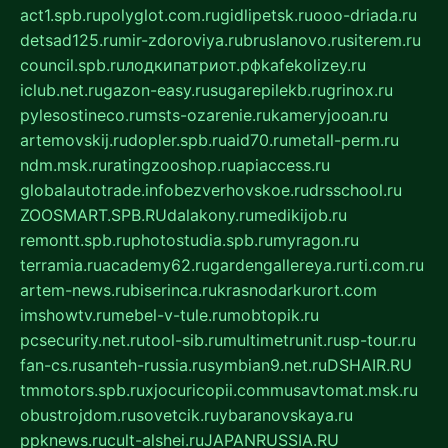
act1.spb.ru
polyglot.com.ru
gidlipetsk.ru
ooo-driada.ru
detsad125.ru
mir-zdoroviya.ru
bruslanovo.ru
siterem.ru
council.spb.ru
лодкипатриот.рф
kafekolizey.ru
iclub.net.ru
gazon-easy.ru
sugarepilekb.ru
grinox.ru
pylesostineco.ru
msts-ozarenie.ru
kameryjooan.ru
artemovskij.ru
dopler.spb.ru
aid70.ru
metall-perm.ru
ndm.msk.ru
ratingzooshop.ru
apiaccess.ru
globalautotrade.info
bezverhovskoe.ru
drsschool.ru
ZOOSMART.SPB.RU
dalakony.ru
medikijob.ru
remontt.spb.ru
photostudia.spb.ru
myragon.ru
terramia.ru
academy62.ru
gardengallereya.ru
rti.com.ru
artem-news.ru
biserinca.ru
krasnodarkurort.com
imshowtv.ru
mebel-v-tule.ru
mobtopik.ru
pcsecurity.net.ru
tool-sib.ru
multimetrunit.ru
sp-tour.ru
fan-cs.ru
santeh-russia.ru
symbian9.net.ru
DSHAIR.RU
tmmotors.spb.ru
xjocuricopii.com
musavtomat.msk.ru
obustrojdom.ru
sovetcik.ru
ybaranovskaya.ru
ppknews.ru
cult-alshei.ru
JAPANRUSSIA.RU