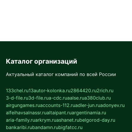
Каталог организаций
Актуальный каталог компаний по всей России
133chel.ru
13autor-kolonka.ru
2864420.ru
2rich.ru
3-d-file.ru
3d-file.ru
a-cdc.ru
aalse.ru
a380club.ru
airgungames.ru
accounts-112.ru
adler-jun.ru
adonyev.ru
alfeihavsalnassr.ru
altaipant.ru
argentinamia.ru
aria-family.ru
arkrym.ru
ashanet.ru
belgorod-day.ru
bankaribi.ru
bandamn.ru
bigfatcc.ru