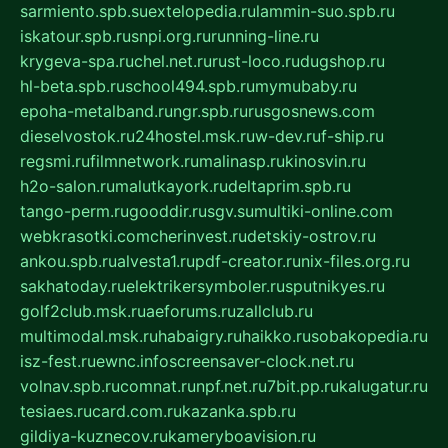
sarmiento.spb.su
extelopedia.ru
lammin-suo.spb.ru
iskatour.spb.ru
snpi.org.ru
running-line.ru
krygeva-spa.ru
chel.net.ru
rust-loco.ru
dugshop.ru
hl-beta.spb.ru
school494.spb.ru
mymubaby.ru
epoha-metalband.ru
ngr.spb.ru
rusgosnews.com
dieselvostok.ru
24hostel.msk.ru
w-dev.ru
f-ship.ru
regsmi.ru
filmnetwork.ru
malinasp.ru
kinosvin.ru
h2o-salon.ru
malutkayork.ru
deltaprim.spb.ru
tango-perm.ru
gooddir.ru
sgv.su
multiki-online.com
webkrasotki.com
cherinvest.ru
detskiy-ostrov.ru
ankou.spb.ru
alvesta1.ru
pdf-creator.ru
nix-files.org.ru
sakhatoday.ru
elektrikersymboler.ru
sputnikyes.ru
golf2club.msk.ru
aeforums.ru
zallclub.ru
multimodal.msk.ru
habaigry.ru
haikko.ru
sobakopedia.ru
isz-fest.ru
ewnc.info
screensaver-clock.net.ru
volnav.spb.ru
comnat.ru
npf.net.ru
7bit.pp.ru
kalugatur.ru
tesiaes.ru
card.com.ru
kazanka.spb.ru
gildiya-kuznecov.ru
kameryboavision.ru