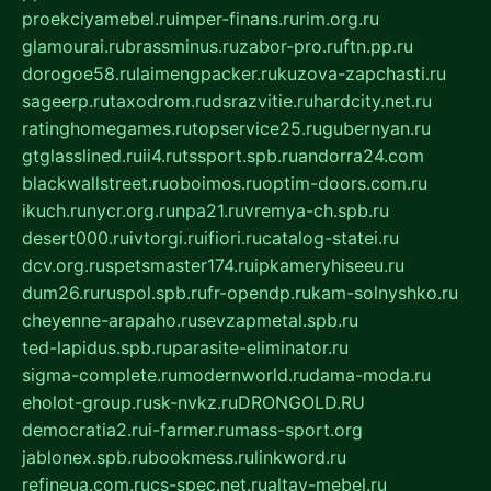
proekciyamebel.ru
imper-finans.ru
rim.org.ru
glamourai.ru
brassminus.ru
zabor-pro.ru
ftn.pp.ru
dorogoe58.ru
laimengpacker.ru
kuzova-zapchasti.ru
sageerp.ru
taxodrom.ru
dsrazvitie.ru
hardcity.net.ru
ratinghomegames.ru
topservice25.ru
gubernyan.ru
gtglasslined.ru
ii4.ru
tssport.spb.ru
andorra24.com
blackwallstreet.ru
oboimos.ru
optim-doors.com.ru
ikuch.ru
nycr.org.ru
npa21.ru
vremya-ch.spb.ru
desert000.ru
ivtorgi.ru
ifiori.ru
catalog-statei.ru
dcv.org.ru
spetsmaster174.ru
ipkameryhiseeu.ru
dum26.ru
ruspol.spb.ru
fr-opendp.ru
kam-solnyshko.ru
cheyenne-arapaho.ru
sevzapmetal.spb.ru
ted-lapidus.spb.ru
parasite-eliminator.ru
sigma-complete.ru
modernworld.ru
dama-moda.ru
eholot-group.ru
sk-nvkz.ru
DRONGOLD.RU
democratia2.ru
i-farmer.ru
mass-sport.org
jablonex.spb.ru
bookmess.ru
linkword.ru
refineua.com.ru
cs-spec.net.ru
altay-mebel.ru