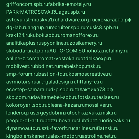
griffoncom.spb.ru
fabrika-emotsiy.ru
PARK-MATROSOVA.RU
agat.spb.ru
avtoyurist-moskva1.ru
hardware.org.ru
схема-авто.рф
dg-lab.ru
angrup.ru
recruiter.spb.ru
music8.spb.ru
krsk124.ru
kubok.spb.ru
romanofforex.ru
analitikaplus.ru
spyonline.ru
zosikamery.ru
sloboda-ural.pp.ru
AUTO-COM.SU
hohota.net
alimy.ru
online-z.com
aromat-vostoka.ru
otdelkaexp.ru
mobilvest.ru
bbd.net.ru
mebelshop.msk.ru
smp-forum.ru
bastion-td.ru
kosmoscreative.ru
avrmotors.ru
art-galadesign.ru
tiffany-c.ru
ecostep-samara.ru
d-p.spb.ru
галактика73.рф
sko.com.ru
davitamebel-spb.ru
fotsis.ru
tesiaes.ru
kokoroyari.spb.ru
blesna-kazan.ru
mossilver.ru
lenderoq.ru
sergeydobrin.ru
tochkazvuka.msk.ru
people-of-art.ru
bezzubova.ru
clubtibet.ru
orior-aks.ru
dynamoauto.ru
szk-favorit.ru
carlines.ru
flatnsk.ru
kingbolenskaner.ru
alex-motor.ru
astroline.net.ru