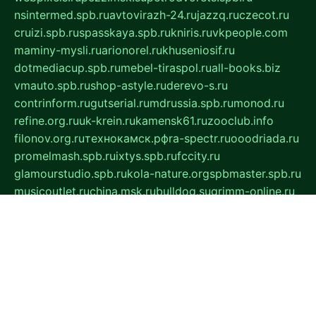
nsintermed.spb.ru
avtovirazh-24.ru
jazzq.ru
czecot.ru
cruizi.spb.ru
spasskaya.spb.ru
kniris.ru
vkpeople.com
maminy-mysli.ru
arionorel.ru
khuseniosif.ru
dotmediacup.spb.ru
mebel-tiraspol.ru
all-books.biz
vmauto.spb.ru
shop-astyle.ru
derevo-s.ru
contrinform.ru
gutserial.ru
mdrussia.spb.ru
monod.ru
refine.org.ru
uk-krein.ru
kamensk61.ru
zooclub.info
filonov.org.ru
технокамск.рф
ra-spectr.ru
ooodriada.ru
promelmash.spb.ru
ixtys.spb.ru
fccity.ru
glamourstudio.spb.ru
kola-nature.org
spbmaster.spb.ru
musicoutlet.ru
china.msk.ru
bulldog.su
grimm-online.ru
outlander.net.ru
maga.spb.ru
anime-sell.ru
keseloy.ru
газприборсервис.рф
karmin.spb.ru
shekswood.ru
tischlermebel.ru
automall66.ru
mag-vladimir.ru
yardbar.ru
kiwitour.spb.ru
indesign.com.ru
freestylemebel.ru
bany-samara.ru
rsei.ru
naidisvoyput.ru
mgsn-invest.ru
ipkamerasannce.ru
alicante-house.ru
ibelka74.ru
cozyhouse.info