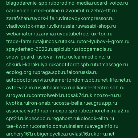
blagodarenie-spb.ru
borodino-media.ru
card-voice.ru
cardvoice.ru
zed-online.ru
zvonitut.ru
zebra-tlt.ru
zarafshan.ru
york-life.ru
vintovoykompressor.ru
vladivostok-map.ru
vlknrussia.ru
wasabi-shop.ru
webamator.ru
zaryna.ru
youtubefree.ru
x-ton.ru
trade-farm.ru
tajuncos.ru
taksu.ru
tor-lyubov-i-grom.ru
spayderhed-2022.ru
splclub.ru
stoppamedia.ru
snow-guard.ru
slovar-ivrit.ru
cleanmedicine.ru
shkurki-karakulya.ru
kanotiforet.spb.ru
tutmassage.ru
ecolog.org.ru
praga.spb.ru
falcorussia.ru
autodoctorservis.ru
kamertondom.spb.ru
net-life.net.ru
avto-vozim.ru
sakhcamera.ru
alliance-electro.spb.ru
stroyavt.ru
controlweb1.ru
tdsak74.ru
kinzozo-ru.ru
kvotka.ru
iron-snab.ru
costa-bella.ru
eugrus.pp.ru
associaciya39.ru
primexpo.spb.ru
bezmorchin.ru
ia2.ru
cpt21.ru
ispecspb.ru
regahost.ru
kolosok-elita.ru
tae-kwon.ru
consrio.com.ru
insiam.ru
avegainfo.ru
archery161.ru
bigencyclica.ru
vlast16.ru
korru.net