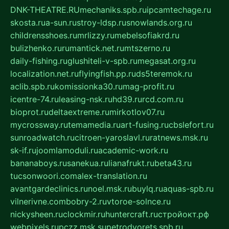
DNK-THEATRE.RU
mechaniks.spb.ru
ipcamtechage.ru
skosta.ru
a-sun.ru
stroy-ldsp.ru
snowlands.org.ru
childrensshoes.ru
mrlizzy.ru
mebelsofiakrd.ru
bulizhenko.ru
rumantick.net.ru
mtszerno.ru
daily-fishing.ru
glushiteli-v-spb.ru
megasat.org.ru
localization.net.ru
flyingfish.pp.ru
ds5teremok.ru
aclib.spb.ru
komissionka30.ru
mag-profit.ru
icentre-74.ru
leasing-nsk.ru
hd39.ru
rcd.com.ru
bioprot.ru
deltaextreme.ru
mirkotlov07.ru
mycrossway.ru
temamedia.ru
art-fusing.ru
cbslefort.ru
sunroadwatch.ru
citroen-yaroslavl.ru
ratnews.msk.ru
sk-if.ru
joomlamoduli.ru
academic-work.ru
bananaboys.ru
sanekua.ru
lianafrukt.ru
beta43.ru
tucsonwoori.com
alex-translation.ru
avantgardeclinics.ru
noel.msk.ru
buylq.ru
aquas-spb.ru
vilnerivne.com
bobry-2.ru
vtoroe-solnce.ru
nickysheen.ru
clockmir.ru
huntercraft.ru
стройокт.рф
webpixels.ru
pczz.msk.su
petrodvorets.spb.ru