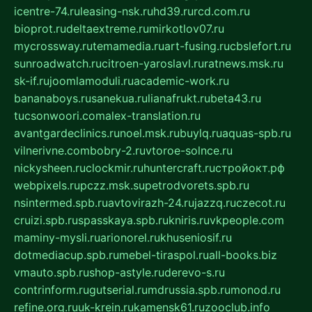
icentre-74.ru
leasing-nsk.ru
hd39.ru
rcd.com.ru
bioprot.ru
deltaextreme.ru
mirkotlov07.ru
mycrossway.ru
temamedia.ru
art-fusing.ru
cbslefort.ru
sunroadwatch.ru
citroen-yaroslavl.ru
ratnews.msk.ru
sk-if.ru
joomlamoduli.ru
academic-work.ru
bananaboys.ru
sanekua.ru
lianafrukt.ru
beta43.ru
tucsonwoori.com
alex-translation.ru
avantgardeclinics.ru
noel.msk.ru
buylq.ru
aquas-spb.ru
vilnerivne.com
bobry-2.ru
vtoroe-solnce.ru
nickysheen.ru
clockmir.ru
huntercraft.ru
стройокт.рф
webpixels.ru
pczz.msk.su
petrodvorets.spb.ru
nsintermed.spb.ru
avtovirazh-24.ru
jazzq.ru
czecot.ru
cruizi.spb.ru
spasskaya.spb.ru
kniris.ru
vkpeople.com
maminy-mysli.ru
arionorel.ru
khuseniosif.ru
dotmediacup.spb.ru
mebel-tiraspol.ru
all-books.biz
vmauto.spb.ru
shop-astyle.ru
derevo-s.ru
contrinform.ru
gutserial.ru
mdrussia.spb.ru
monod.ru
refine.org.ru
uk-krein.ru
kamensk61.ru
zooclub.info