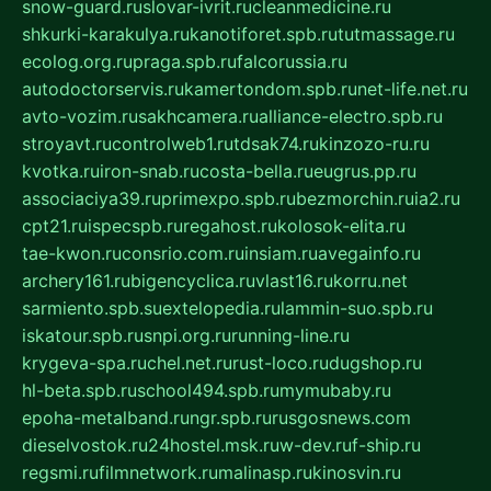
snow-guard.ru
slovar-ivrit.ru
cleanmedicine.ru
shkurki-karakulya.ru
kanotiforet.spb.ru
tutmassage.ru
ecolog.org.ru
praga.spb.ru
falcorussia.ru
autodoctorservis.ru
kamertondom.spb.ru
net-life.net.ru
avto-vozim.ru
sakhcamera.ru
alliance-electro.spb.ru
stroyavt.ru
controlweb1.ru
tdsak74.ru
kinzozo-ru.ru
kvotka.ru
iron-snab.ru
costa-bella.ru
eugrus.pp.ru
associaciya39.ru
primexpo.spb.ru
bezmorchin.ru
ia2.ru
cpt21.ru
ispecspb.ru
regahost.ru
kolosok-elita.ru
tae-kwon.ru
consrio.com.ru
insiam.ru
avegainfo.ru
archery161.ru
bigencyclica.ru
vlast16.ru
korru.net
sarmiento.spb.su
extelopedia.ru
lammin-suo.spb.ru
iskatour.spb.ru
snpi.org.ru
running-line.ru
krygeva-spa.ru
chel.net.ru
rust-loco.ru
dugshop.ru
hl-beta.spb.ru
school494.spb.ru
mymubaby.ru
epoha-metalband.ru
ngr.spb.ru
rusgosnews.com
dieselvostok.ru
24hostel.msk.ru
w-dev.ru
f-ship.ru
regsmi.ru
filmnetwork.ru
malinasp.ru
kinosvin.ru