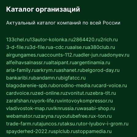
Каталог организаций
Актуальный каталог компаний по всей России
133chel.ru
13autor-kolonka.ru
2864420.ru
2rich.ru
3-d-file.ru
3d-file.ru
a-cdc.ru
aalse.ru
a380club.ru
airgungames.ru
accounts-112.ru
adler-jun.ru
adonyev.ru
alfeihavsalnassr.ru
altaipant.ru
argentinamia.ru
aria-family.ru
arkrym.ru
ashanet.ru
belgorod-day.ru
bankaribi.ru
bandamn.ru
bigfatcc.ru
blagodarenie-spb.ru
borodino-media.ru
card-voice.ru
cardvoice.ru
zed-online.ru
zvonitut.ru
zebra-tlt.ru
zarafshan.ru
york-life.ru
vintovoykompressor.ru
vladivostok-map.ru
vlknrussia.ru
wasabi-shop.ru
webamator.ru
zaryna.ru
youtubefree.ru
x-ton.ru
trade-farm.ru
tajuncos.ru
taksu.ru
tor-lyubov-i-grom.ru
spayderhed-2022.ru
splclub.ru
stoppamedia.ru