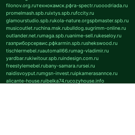
filonov.org.ru
технокамск.рф
ra-spectr.ru
ooodriada.ru
promelmash.spb.ru
ixtys.spb.ru
fccity.ru
glamourstudio.spb.ru
kola-nature.org
spbmaster.spb.ru
musicoutlet.ru
china.msk.ru
bulldog.su
grimm-online.ru
outlander.net.ru
maga.spb.ru
anime-sell.ru
keseloy.ru
газприборсервис.рф
karmin.spb.ru
shekswood.ru
tischlermebel.ru
automall66.ru
mag-vladimir.ru
yardbar.ru
kiwitour.spb.ru
indesign.com.ru
freestylemebel.ru
bany-samara.ru
rsei.ru
naidisvoyput.ru
mgsn-invest.ru
ipkamerasannce.ru
alicante-house.ru
ibelka74.ru
cozyhouse.info
vlkargalev-studio.ru
700mb.ru
figura-ufa.ru
alina-live.ru
belarusiannews.ru
womenknow.ru
dos-vniimk.ru
sega.net.ru
dv.net.ru
phenomenonsofhistory.com
telesputnik.net.ru
wall.pp.ru
pylesosroidmi.ru
gtc-clan.ru
cligs.ru
bibikazap.ru
popova.org.ru
netwhistler.spb.ru
bellvil.ru
bonzon.ru
iss-vladik.ru
defiparis.net.ru
las-gryzas.ru
amku.ru