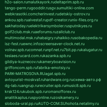
h2o-salon.ru
malutkayork.ru
deltaprim.spb.ru
tango-perm.ru
gooddir.ru
sgv.su
multiki-online.com
webkrasotki.com
cherinvest.ru
detskiy-ostrov.ru
ankou.spb.ru
alvesta1.ru
pdf-creator.ru
nix-files.org.ru
sakhatoday.ru
elektrikersymboler.ru
sputnikyes.ru
golf2club.msk.ru
aeforums.ru
zallclub.ru
multimodal.msk.ru
habaigry.ru
haikko.ru
sobakopedia.ru
isz-fest.ru
ewnc.info
screensaver-clock.net.ru
volnav.spb.ru
comnat.ru
npf.net.ru
7bit.pp.ru
kalugatur.ru
tesiaes.ru
card.com.ru
kazanka.spb.ru
gildiya-kuznecov.ru
kameryboavision.ru
griffoncom.spb.ru
fabrika-emotsiy.ru
PARK-MATROSOVA.RU
agat.spb.ru
avtoyurist-moskva1.ru
hardware.org.ru
схема-авто.рф
dg-lab.ru
angrup.ru
recruiter.spb.ru
music8.spb.ru
krsk124.ru
kubok.spb.ru
romanofforex.ru
analitikaplus.ru
spyonline.ru
zosikamery.ru
sloboda-ural.pp.ru
AUTO-COM.SU
hohota.net
alimy.ru