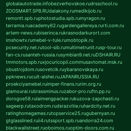
globalautotrade.info
bezverhovskoe.ru
drsschool.ru
ZOOSMART.SPB.RU
dalakony.ru
medikijob.ru
remontt.spb.ru
photostudia.spb.ru
myragon.ru
terramia.ru
academy62.ru
gardengallereya.ru
rti.com.ru
artem-news.ru
biserinca.ru
krasnodarkurort.com
imshowtv.ru
mebel-v-tule.ru
mobtopik.ru
pcsecurity.net.ru
tool-sib.ru
multimetrunit.ru
sp-tour.ru
fan-cs.ru
santeh-russia.ru
symbian9.net.ru
DSHAIR.RU
tmmotors.spb.ru
xjocuricopii.com
musavtomat.msk.ru
obustrojdom.ru
sovetcik.ru
ybaranovskaya.ru
ppknews.ru
cult-alshei.ru
JAPANRUSSIA.RU
proekciyamebel.ru
imper-finans.ru
rim.org.ru
glamourai.ru
brassminus.ru
zabor-pro.ru
ftn.pp.ru
dorogoe58.ru
laimengpacker.ru
kuzova-zapchasti.ru
sageerp.ru
taxodrom.ru
dsrazvitie.ru
hardcity.net.ru
ratinghomegames.ru
topservice25.ru
gubernyan.ru
gtglasslined.ru
ii4.ru
tssport.spb.ru
andorra24.com
blackwallstreet.ru
oboimos.ru
optim-doors.com.ru