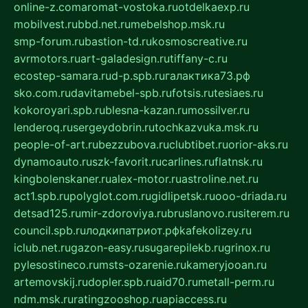
online-z.com
aromat-vostoka.ru
otdelkaexp.ru
mobilvest.ru
bbd.net.ru
mebelshop.msk.ru
smp-forum.ru
bastion-td.ru
kosmoscreative.ru
avrmotors.ru
art-galadesign.ru
tiffany-c.ru
ecostep-samara.ru
d-p.spb.ru
галактика73.рф
sko.com.ru
davitamebel-spb.ru
fotsis.ru
tesiaes.ru
kokoroyari.spb.ru
blesna-kazan.ru
mossilver.ru
lenderoq.ru
sergeydobrin.ru
tochkazvuka.msk.ru
people-of-art.ru
bezzubova.ru
clubtibet.ru
orior-aks.ru
dynamoauto.ru
szk-favorit.ru
carlines.ru
flatnsk.ru
kingbolenskaner.ru
alex-motor.ru
astroline.net.ru
act1.spb.ru
polyglot.com.ru
gidlipetsk.ru
ooo-driada.ru
detsad125.ru
mir-zdoroviya.ru
bruslanovo.ru
siterem.ru
council.spb.ru
лодкипатриот.рф
kafekolizey.ru
iclub.net.ru
gazon-easy.ru
sugarepilekb.ru
grinox.ru
pylesostineco.ru
msts-ozarenie.ru
kameryjooan.ru
artemovskij.ru
dopler.spb.ru
aid70.ru
metall-perm.ru
ndm.msk.ru
ratingzooshop.ru
apiaccess.ru