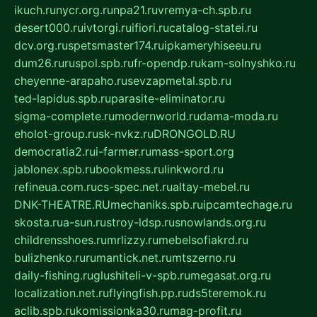
ikuch.ru
nycr.org.ru
npa21.ru
vremya-ch.spb.ru
desert000.ru
ivtorgi.ru
ifiori.ru
catalog-statei.ru
dcv.org.ru
spetsmaster174.ru
ipkameryhiseeu.ru
dum26.ru
ruspol.spb.ru
fr-opendp.ru
kam-solnyshko.ru
cheyenne-arapaho.ru
sevzapmetal.spb.ru
ted-lapidus.spb.ru
parasite-eliminator.ru
sigma-complete.ru
modernworld.ru
dama-moda.ru
eholot-group.ru
sk-nvkz.ru
DRONGOLD.RU
democratia2.ru
i-farmer.ru
mass-sport.org
jablonex.spb.ru
bookmess.ru
linkword.ru
refineua.com.ru
cs-spec.net.ru
altay-mebel.ru
DNK-THEATRE.RU
mechaniks.spb.ru
ipcamtechage.ru
skosta.ru
a-sun.ru
stroy-ldsp.ru
snowlands.org.ru
childrensshoes.ru
mrlizzy.ru
mebelsofiakrd.ru
bulizhenko.ru
rumantick.net.ru
mtszerno.ru
daily-fishing.ru
glushiteli-v-spb.ru
megasat.org.ru
localization.net.ru
flyingfish.pp.ru
ds5teremok.ru
aclib.spb.ru
komissionka30.ru
mag-profit.ru