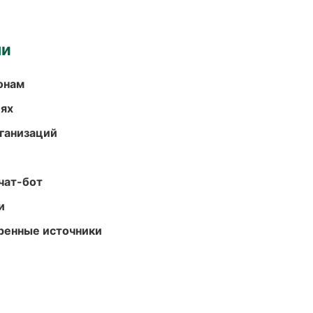
ми
онам
иях
ганизаций
чат-бот
и
еренные источники