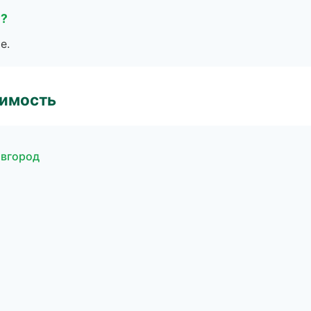
е?
е.
имость
овгород