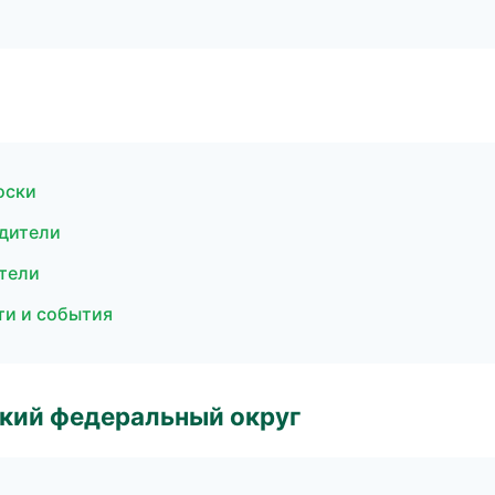
оски
одители
ители
ти и события
ский федеральный округ