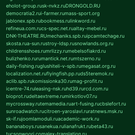
eholot-group.ru
sk-nvkz.ru
DRONGOLD.RU
democratia2.ru
i-farmer.ru
mass-sport.org
jablonex.spb.ru
bookmess.ru
linkword.ru
refineua.com.ru
cs-spec.net.ru
altay-mebel.ru
DNK-THEATRE.RU
mechaniks.spb.ru
ipcamtechage.ru
skosta.ru
a-sun.ru
stroy-ldsp.ru
snowlands.org.ru
childrensshoes.ru
mrlizzy.ru
mebelsofiakrd.ru
bulizhenko.ru
rumantick.net.ru
mtszerno.ru
daily-fishing.ru
glushiteli-v-spb.ru
megasat.org.ru
localization.net.ru
flyingfish.pp.ru
ds5teremok.ru
aclib.spb.ru
komissionka30.ru
mag-profit.ru
icentre-74.ru
leasing-nsk.ru
hd39.ru
rcd.com.ru
bioprot.ru
deltaextreme.ru
mirkotlov07.ru
mycrossway.ru
temamedia.ru
art-fusing.ru
cbslefort.ru
sunroadwatch.ru
citroen-yaroslavl.ru
ratnews.msk.ru
sk-if.ru
joomlamoduli.ru
academic-work.ru
bananaboys.ru
sanekua.ru
lianafrukt.ru
beta43.ru
tucsonwoori.com
alex-translation.ru