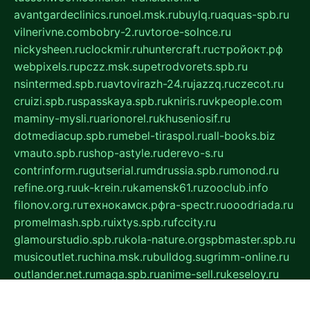
avantgardeclinics.ru
noel.msk.ru
buylq.ru
aquas-spb.ru
vilnerivne.com
bobry-2.ru
vtoroe-solnce.ru
nickysheen.ru
clockmir.ru
huntercraft.ru
стройокт.рф
webpixels.ru
pczz.msk.su
petrodvorets.spb.ru
nsintermed.spb.ru
avtovirazh-24.ru
jazzq.ru
czecot.ru
cruizi.spb.ru
spasskaya.spb.ru
kniris.ru
vkpeople.com
maminy-mysli.ru
arionorel.ru
khuseniosif.ru
dotmediacup.spb.ru
mebel-tiraspol.ru
all-books.biz
vmauto.spb.ru
shop-astyle.ru
derevo-s.ru
contrinform.ru
gutserial.ru
mdrussia.spb.ru
monod.ru
refine.org.ru
uk-krein.ru
kamensk61.ru
zooclub.info
filonov.org.ru
технокамск.рф
ra-spectr.ru
ooodriada.ru
promelmash.spb.ru
ixtys.spb.ru
fccity.ru
glamourstudio.spb.ru
kola-nature.org
spbmaster.spb.ru
musicoutlet.ru
china.msk.ru
bulldog.su
grimm-online.ru
outlander.net.ru
maga.spb.ru
anime-sell.ru
keseloy.ru
газприборсервис.рф
karmin.spb.ru
shekswood.ru
tischlermebel.ru
automall66.ru
mag-vladimir.ru