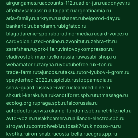
airgungames.ru
accounts-112.ru
adler-jun.ru
adonyev.ru
alfeihavsalnassr.ru
altaipant.ru
argentinamia.ru
aria-family.ru
arkrym.ru
ashanet.ru
belgorod-day.ru
bankaribi.ru
bandamn.ru
bigfatcc.ru
blagodarenie-spb.ru
borodino-media.ru
card-voice.ru
cardvoice.ru
zed-online.ru
zvonitut.ru
zebra-tlt.ru
zarafshan.ru
york-life.ru
vintovoykompressor.ru
vladivostok-map.ru
vlknrussia.ru
wasabi-shop.ru
webamator.ru
zaryna.ru
youtubefree.ru
x-ton.ru
trade-farm.ru
tajuncos.ru
taksu.ru
tor-lyubov-i-grom.ru
spayderhed-2022.ru
splclub.ru
stoppamedia.ru
snow-guard.ru
slovar-ivrit.ru
cleanmedicine.ru
shkurki-karakulya.ru
kanotiforet.spb.ru
tutmassage.ru
ecolog.org.ru
praga.spb.ru
falcorussia.ru
autodoctorservis.ru
kamertondom.spb.ru
net-life.net.ru
avto-vozim.ru
sakhcamera.ru
alliance-electro.spb.ru
stroyavt.ru
controlweb1.ru
tdsak74.ru
kinzozo-ru.ru
kvotka.ru
iron-snab.ru
costa-bella.ru
eugrus.pp.ru