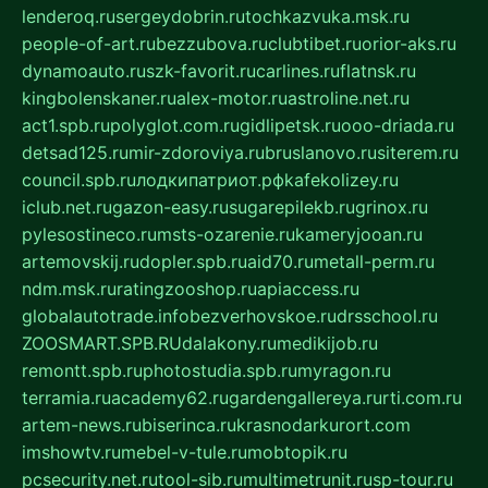
lenderoq.ru
sergeydobrin.ru
tochkazvuka.msk.ru
people-of-art.ru
bezzubova.ru
clubtibet.ru
orior-aks.ru
dynamoauto.ru
szk-favorit.ru
carlines.ru
flatnsk.ru
kingbolenskaner.ru
alex-motor.ru
astroline.net.ru
act1.spb.ru
polyglot.com.ru
gidlipetsk.ru
ooo-driada.ru
detsad125.ru
mir-zdoroviya.ru
bruslanovo.ru
siterem.ru
council.spb.ru
лодкипатриот.рф
kafekolizey.ru
iclub.net.ru
gazon-easy.ru
sugarepilekb.ru
grinox.ru
pylesostineco.ru
msts-ozarenie.ru
kameryjooan.ru
artemovskij.ru
dopler.spb.ru
aid70.ru
metall-perm.ru
ndm.msk.ru
ratingzooshop.ru
apiaccess.ru
globalautotrade.info
bezverhovskoe.ru
drsschool.ru
ZOOSMART.SPB.RU
dalakony.ru
medikijob.ru
remontt.spb.ru
photostudia.spb.ru
myragon.ru
terramia.ru
academy62.ru
gardengallereya.ru
rti.com.ru
artem-news.ru
biserinca.ru
krasnodarkurort.com
imshowtv.ru
mebel-v-tule.ru
mobtopik.ru
pcsecurity.net.ru
tool-sib.ru
multimetrunit.ru
sp-tour.ru