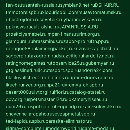
fan-cs.ru
santeh-russia.ru
symbian9.net.ru
DSHAIR.RU
tmmotors.spb.ru
xjocuricopii.com
musavtomat.msk.ru
obustrojdom.ru
sovetcik.ru
ybaranovskaya.ru
ppknews.ru
cult-alshei.ru
JAPANRUSSIA.RU
proekciyamebel.ru
imper-finans.ru
rim.org.ru
glamourai.ru
brassminus.ru
zabor-pro.ru
ftn.pp.ru
dorogoe58.ru
laimengpacker.ru
kuzova-zapchasti.ru
sageerp.ru
taxodrom.ru
dsrazvitie.ru
hardcity.net.ru
ratinghomegames.ru
topservice25.ru
gubernyan.ru
gtglasslined.ru
ii4.ru
tssport.spb.ru
andorra24.com
blackwallstreet.ru
oboimos.ru
optim-doors.com.ru
ikuch.ru
nycr.org.ru
npa21.ru
vremya-ch.spb.ru
desert000.ru
ivtorgi.ru
ifiori.ru
catalog-statei.ru
dcv.org.ru
spetsmaster174.ru
ipkameryhiseeu.ru
dum26.ru
ruspol.spb.ru
fr-opendp.ru
kam-solnyshko.ru
cheyenne-arapaho.ru
sevzapmetal.spb.ru
ted-lapidus.spb.ru
parasite-eliminator.ru
sigma-complete.ru
modernworld.ru
dama-moda.ru