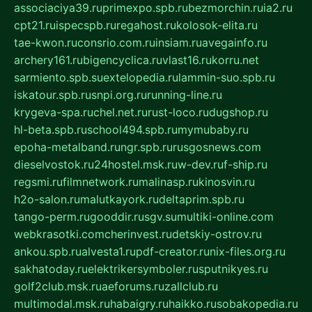
associaciya39.ru
primexpo.spb.ru
bezmorchin.ru
ia2.ru
cpt21.ru
ispecspb.ru
regahost.ru
kolosok-elita.ru
tae-kwon.ru
consrio.com.ru
insiam.ru
avegainfo.ru
archery161.ru
bigencyclica.ru
vlast16.ru
korru.net
sarmiento.spb.su
extelopedia.ru
lammin-suo.spb.ru
iskatour.spb.ru
snpi.org.ru
running-line.ru
krygeva-spa.ru
chel.net.ru
rust-loco.ru
dugshop.ru
hl-beta.spb.ru
school494.spb.ru
mymubaby.ru
epoha-metalband.ru
ngr.spb.ru
rusgosnews.com
dieselvostok.ru
24hostel.msk.ru
w-dev.ru
f-ship.ru
regsmi.ru
filmnetwork.ru
malinasp.ru
kinosvin.ru
h2o-salon.ru
malutkayork.ru
deltaprim.spb.ru
tango-perm.ru
gooddir.ru
sgv.su
multiki-online.com
webkrasotki.com
cherinvest.ru
detskiy-ostrov.ru
ankou.spb.ru
alvesta1.ru
pdf-creator.ru
nix-files.org.ru
sakhatoday.ru
elektrikersymboler.ru
sputnikyes.ru
golf2club.msk.ru
aeforums.ru
zallclub.ru
multimodal.msk.ru
habaigry.ru
haikko.ru
sobakopedia.ru