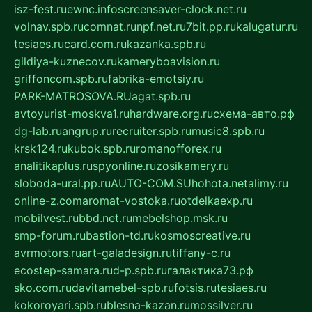
isz-fest.ru
ewnc.info
screensaver-clock.net.ru
volnav.spb.ru
comnat.ru
npf.net.ru
7bit.pp.ru
kalugatur.ru
tesiaes.ru
card.com.ru
kazanka.spb.ru
gildiya-kuznecov.ru
kameryboavision.ru
griffoncom.spb.ru
fabrika-emotsiy.ru
PARK-MATROSOVA.RU
agat.spb.ru
avtoyurist-moskva1.ru
hardware.org.ru
схема-авто.рф
dg-lab.ru
angrup.ru
recruiter.spb.ru
music8.spb.ru
krsk124.ru
kubok.spb.ru
romanofforex.ru
analitikaplus.ru
spyonline.ru
zosikamery.ru
sloboda-ural.pp.ru
AUTO-COM.SU
hohota.net
alimy.ru
online-z.com
aromat-vostoka.ru
otdelkaexp.ru
mobilvest.ru
bbd.net.ru
mebelshop.msk.ru
smp-forum.ru
bastion-td.ru
kosmoscreative.ru
avrmotors.ru
art-galadesign.ru
tiffany-c.ru
ecostep-samara.ru
d-p.spb.ru
галактика73.рф
sko.com.ru
davitamebel-spb.ru
fotsis.ru
tesiaes.ru
kokoroyari.spb.ru
blesna-kazan.ru
mossilver.ru