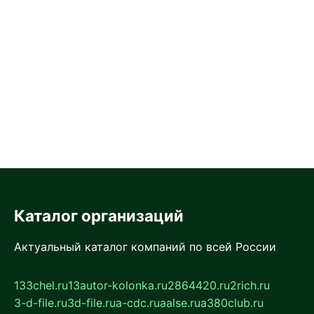
Каталог организаций
Актуальный каталог компаний по всей России
133chel.ru
13autor-kolonka.ru
2864420.ru
2rich.ru
3-d-file.ru
3d-file.ru
a-cdc.ru
aalse.ru
a380club.ru