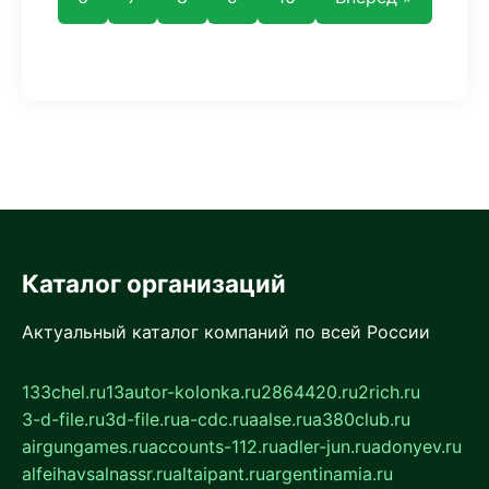
Каталог организаций
Актуальный каталог компаний по всей России
133chel.ru
13autor-kolonka.ru
2864420.ru
2rich.ru
3-d-file.ru
3d-file.ru
a-cdc.ru
aalse.ru
a380club.ru
airgungames.ru
accounts-112.ru
adler-jun.ru
adonyev.ru
alfeihavsalnassr.ru
altaipant.ru
argentinamia.ru