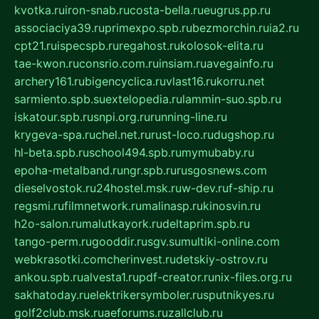
kvotka.ru
iron-snab.ru
costa-bella.ru
eugrus.pp.ru
associaciya39.ru
primexpo.spb.ru
bezmorchin.ru
ia2.ru
cpt21.ru
ispecspb.ru
regahost.ru
kolosok-elita.ru
tae-kwon.ru
consrio.com.ru
insiam.ru
avegainfo.ru
archery161.ru
bigencyclica.ru
vlast16.ru
korru.net
sarmiento.spb.su
extelopedia.ru
lammin-suo.spb.ru
iskatour.spb.ru
snpi.org.ru
running-line.ru
krygeva-spa.ru
chel.net.ru
rust-loco.ru
dugshop.ru
hl-beta.spb.ru
school494.spb.ru
mymubaby.ru
epoha-metalband.ru
ngr.spb.ru
rusgosnews.com
dieselvostok.ru
24hostel.msk.ru
w-dev.ru
f-ship.ru
regsmi.ru
filmnetwork.ru
malinasp.ru
kinosvin.ru
h2o-salon.ru
malutkayork.ru
deltaprim.spb.ru
tango-perm.ru
gooddir.ru
sgv.su
multiki-online.com
webkrasotki.com
cherinvest.ru
detskiy-ostrov.ru
ankou.spb.ru
alvesta1.ru
pdf-creator.ru
nix-files.org.ru
sakhatoday.ru
elektrikersymboler.ru
sputnikyes.ru
golf2club.msk.ru
aeforums.ru
zallclub.ru