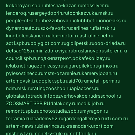
kokoroyari.spb.ru
blesna-kazan.ru
mossilver.ru
lenderoq.ru
sergeydobrin.ru
tochkazvuka.msk.ru
people-of-art.ru
bezzubova.ru
clubtibet.ru
orior-aks.ru
dynamoauto.ru
szk-favorit.ru
carlines.ru
flatnsk.ru
kingbolenskaner.ru
alex-motor.ru
astroline.net.ru
act1.spb.ru
polyglot.com.ru
gidlipetsk.ru
ooo-driada.ru
detsad125.ru
mir-zdoroviya.ru
bruslanovo.ru
siterem.ru
council.spb.ru
лодкипатриот.рф
kafekolizey.ru
iclub.net.ru
gazon-easy.ru
sugarepilekb.ru
grinox.ru
pylesostineco.ru
msts-ozarenie.ru
kameryjooan.ru
artemovskij.ru
dopler.spb.ru
aid70.ru
metall-perm.ru
ndm.msk.ru
ratingzooshop.ru
apiaccess.ru
globalautotrade.info
bezverhovskoe.ru
drsschool.ru
ZOOSMART.SPB.RU
dalakony.ru
medikijob.ru
remontt.spb.ru
photostudia.spb.ru
myragon.ru
terramia.ru
academy62.ru
gardengallereya.ru
rti.com.ru
artem-news.ru
biserinca.ru
krasnodarkurort.com
imshowtv.ru
mebel-v-tule.ru
mobtopik.ru