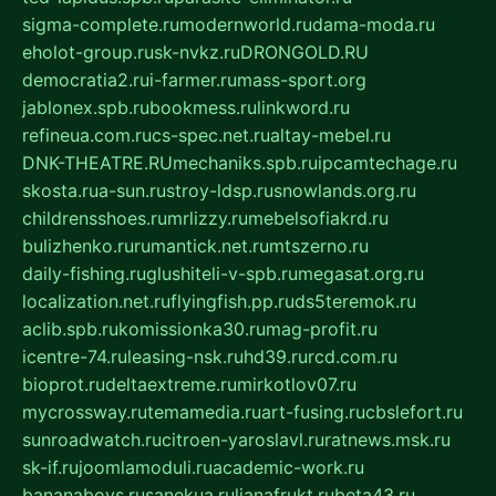
sigma-complete.ru
modernworld.ru
dama-moda.ru
eholot-group.ru
sk-nvkz.ru
DRONGOLD.RU
democratia2.ru
i-farmer.ru
mass-sport.org
jablonex.spb.ru
bookmess.ru
linkword.ru
refineua.com.ru
cs-spec.net.ru
altay-mebel.ru
DNK-THEATRE.RU
mechaniks.spb.ru
ipcamtechage.ru
skosta.ru
a-sun.ru
stroy-ldsp.ru
snowlands.org.ru
childrensshoes.ru
mrlizzy.ru
mebelsofiakrd.ru
bulizhenko.ru
rumantick.net.ru
mtszerno.ru
daily-fishing.ru
glushiteli-v-spb.ru
megasat.org.ru
localization.net.ru
flyingfish.pp.ru
ds5teremok.ru
aclib.spb.ru
komissionka30.ru
mag-profit.ru
icentre-74.ru
leasing-nsk.ru
hd39.ru
rcd.com.ru
bioprot.ru
deltaextreme.ru
mirkotlov07.ru
mycrossway.ru
temamedia.ru
art-fusing.ru
cbslefort.ru
sunroadwatch.ru
citroen-yaroslavl.ru
ratnews.msk.ru
sk-if.ru
joomlamoduli.ru
academic-work.ru
bananaboys.ru
sanekua.ru
lianafrukt.ru
beta43.ru