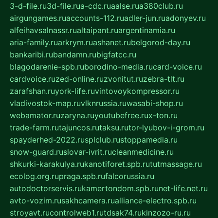
3-d-file.ru
3d-file.ru
a-cdc.ru
aalse.ru
a380club.ru
airgungames.ru
accounts-112.ru
adler-jun.ru
adonyev.ru
alfeihavsalnassr.ru
altaipant.ru
argentinamia.ru
aria-family.ru
arkrym.ru
ashanet.ru
belgorod-day.ru
bankaribi.ru
bandamn.ru
bigfatcc.ru
blagodarenie-spb.ru
borodino-media.ru
card-voice.ru
cardvoice.ru
zed-online.ru
zvonitut.ru
zebra-tlt.ru
zarafshan.ru
york-life.ru
vintovoykompressor.ru
vladivostok-map.ru
vlknrussia.ru
wasabi-shop.ru
webamator.ru
zaryna.ru
youtubefree.ru
x-ton.ru
trade-farm.ru
tajuncos.ru
taksu.ru
tor-lyubov-i-grom.ru
spayderhed-2022.ru
splclub.ru
stoppamedia.ru
snow-guard.ru
slovar-ivrit.ru
cleanmedicine.ru
shkurki-karakulya.ru
kanotiforet.spb.ru
tutmassage.ru
ecolog.org.ru
praga.spb.ru
falcorussia.ru
autodoctorservis.ru
kamertondom.spb.ru
net-life.net.ru
avto-vozim.ru
sakhcamera.ru
alliance-electro.spb.ru
stroyavt.ru
controlweb1.ru
tdsak74.ru
kinzozo-ru.ru