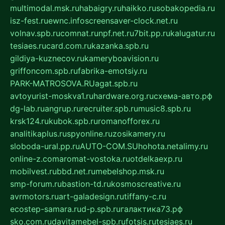
multimodal.msk.ru
habaigry.ru
haikko.ru
sobakopedia.ru
isz-fest.ru
ewnc.info
screensaver-clock.net.ru
volnav.spb.ru
comnat.ru
npf.net.ru
7bit.pp.ru
kalugatur.ru
tesiaes.ru
card.com.ru
kazanka.spb.ru
gildiya-kuznecov.ru
kameryboavision.ru
griffoncom.spb.ru
fabrika-emotsiy.ru
PARK-MATROSOVA.RU
agat.spb.ru
avtoyurist-moskva1.ru
hardware.org.ru
схема-авто.рф
dg-lab.ru
angrup.ru
recruiter.spb.ru
music8.spb.ru
krsk124.ru
kubok.spb.ru
romanofforex.ru
analitikaplus.ru
spyonline.ru
zosikamery.ru
sloboda-ural.pp.ru
AUTO-COM.SU
hohota.net
alimy.ru
online-z.com
aromat-vostoka.ru
otdelkaexp.ru
mobilvest.ru
bbd.net.ru
mebelshop.msk.ru
smp-forum.ru
bastion-td.ru
kosmoscreative.ru
avrmotors.ru
art-galadesign.ru
tiffany-c.ru
ecostep-samara.ru
d-p.spb.ru
галактика73.рф
sko.com.ru
davitamebel-spb.ru
fotsis.ru
tesiaes.ru