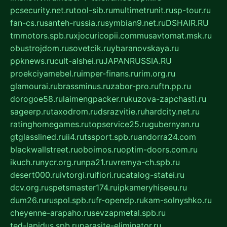
pcsecurity.net.ru
tool-sib.ru
multimetrunit.ru
sp-tour.ru
fan-cs.ru
santeh-russia.ru
symbian9.net.ru
DSHAIR.RU
tmmotors.spb.ru
xjocuricopii.com
musavtomat.msk.ru
obustrojdom.ru
sovetcik.ru
ybaranovskaya.ru
ppknews.ru
cult-alshei.ru
JAPANRUSSIA.RU
proekciyamebel.ru
imper-finans.ru
rim.org.ru
glamourai.ru
brassminus.ru
zabor-pro.ru
ftn.pp.ru
dorogoe58.ru
laimengpacker.ru
kuzova-zapchasti.ru
sageerp.ru
taxodrom.ru
dsrazvitie.ru
hardcity.net.ru
ratinghomegames.ru
topservice25.ru
gubernyan.ru
gtglasslined.ru
ii4.ru
tssport.spb.ru
andorra24.com
blackwallstreet.ru
oboimos.ru
optim-doors.com.ru
ikuch.ru
nycr.org.ru
npa21.ru
vremya-ch.spb.ru
desert000.ru
ivtorgi.ru
ifiori.ru
catalog-statei.ru
dcv.org.ru
spetsmaster174.ru
ipkameryhiseeu.ru
dum26.ru
ruspol.spb.ru
fr-opendp.ru
kam-solnyshko.ru
cheyenne-arapaho.ru
sevzapmetal.spb.ru
ted-lapidus.spb.ru
parasite-eliminator.ru