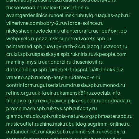
tucsonwoori.com
alex-translation.ru
avantgardeclinics.ru
noel.msk.ru
buylq.ru
aquas-spb.ru
vilnerivne.com
bobry-2.ru
vtoroe-solnce.ru
nickysheen.ru
clockmir.ru
huntercraft.ru
стройокт.рф
webpixels.ru
pczz.msk.su
petrodvorets.spb.ru
nsintermed.spb.ru
avtovirazh-24.ru
jazzq.ru
czecot.ru
cruizi.spb.ru
spasskaya.spb.ru
kniris.ru
vkpeople.com
maminy-mysli.ru
arionorel.ru
khuseniosif.ru
dotmediacup.spb.ru
mebel-tiraspol.ru
all-books.biz
vmauto.spb.ru
shop-astyle.ru
derevo-s.ru
contrinform.ru
gutserial.ru
mdrussia.spb.ru
monod.ru
refine.org.ru
uk-krein.ru
kamensk61.ru
zooclub.info
filonov.org.ru
технокамск.рф
ra-spectr.ru
ooodriada.ru
promelmash.spb.ru
ixtys.spb.ru
fccity.ru
glamourstudio.spb.ru
kola-nature.org
spbmaster.spb.ru
musicoutlet.ru
china.msk.ru
bulldog.su
grimm-online.ru
outlander.net.ru
maga.spb.ru
anime-sell.ru
keseloy.ru