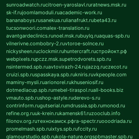
sunroadwatch.ru
citroen-yaroslavl.ru
ratnews.msk.ru
sk-if.ru
joomlamoduli.ru
academic-work.ru
bananaboys.ru
sanekua.ru
lianafrukt.ru
beta43.ru
tucsonwoori.com
alex-translation.ru
avantgardeclinics.ru
noel.msk.ru
buylq.ru
aquas-spb.ru
vilnerivne.com
bobry-2.ru
vtoroe-solnce.ru
nickysheen.ru
clockmir.ru
huntercraft.ru
стройокт.рф
webpixels.ru
pczz.msk.su
petrodvorets.spb.ru
nsintermed.spb.ru
avtovirazh-24.ru
jazzq.ru
czecot.ru
cruizi.spb.ru
spasskaya.spb.ru
kniris.ru
vkpeople.com
maminy-mysli.ru
arionorel.ru
khuseniosif.ru
dotmediacup.spb.ru
mebel-tiraspol.ru
all-books.biz
vmauto.spb.ru
shop-astyle.ru
derevo-s.ru
contrinform.ru
gutserial.ru
mdrussia.spb.ru
monod.ru
refine.org.ru
uk-krein.ru
kamensk61.ru
zooclub.info
filonov.org.ru
технокамск.рф
ra-spectr.ru
ooodriada.ru
promelmash.spb.ru
ixtys.spb.ru
fccity.ru
glamourstudio.spb.ru
kola-nature.org
spbmaster.spb.ru