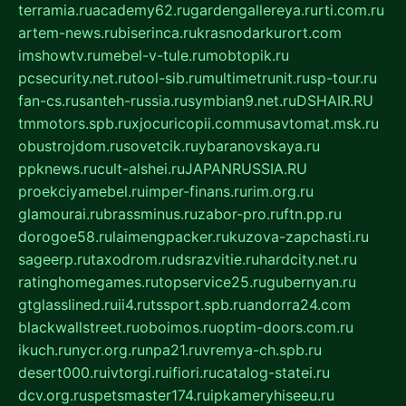
terramia.ru
academy62.ru
gardengallereya.ru
rti.com.ru
artem-news.ru
biserinca.ru
krasnodarkurort.com
imshowtv.ru
mebel-v-tule.ru
mobtopik.ru
pcsecurity.net.ru
tool-sib.ru
multimetrunit.ru
sp-tour.ru
fan-cs.ru
santeh-russia.ru
symbian9.net.ru
DSHAIR.RU
tmmotors.spb.ru
xjocuricopii.com
musavtomat.msk.ru
obustrojdom.ru
sovetcik.ru
ybaranovskaya.ru
ppknews.ru
cult-alshei.ru
JAPANRUSSIA.RU
proekciyamebel.ru
imper-finans.ru
rim.org.ru
glamourai.ru
brassminus.ru
zabor-pro.ru
ftn.pp.ru
dorogoe58.ru
laimengpacker.ru
kuzova-zapchasti.ru
sageerp.ru
taxodrom.ru
dsrazvitie.ru
hardcity.net.ru
ratinghomegames.ru
topservice25.ru
gubernyan.ru
gtglasslined.ru
ii4.ru
tssport.spb.ru
andorra24.com
blackwallstreet.ru
oboimos.ru
optim-doors.com.ru
ikuch.ru
nycr.org.ru
npa21.ru
vremya-ch.spb.ru
desert000.ru
ivtorgi.ru
ifiori.ru
catalog-statei.ru
dcv.org.ru
spetsmaster174.ru
ipkameryhiseeu.ru