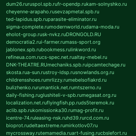
dum26.ru
ruspol.spb.ru
fr-opendp.ru
kam-solnyshko.ru
cheyenne-arapaho.ru
sevzapmetal.spb.ru
ted-lapidus.spb.ru
parasite-eliminator.ru
sigma-complete.ru
modernworld.ru
dama-moda.ru
eholot-group.ru
sk-nvkz.ru
DRONGOLD.RU
democratia2.ru
i-farmer.ru
mass-sport.org
jablonex.spb.ru
bookmess.ru
linkword.ru
refineua.com.ru
cs-spec.net.ru
altay-mebel.ru
DNK-THEATRE.RU
mechaniks.spb.ru
ipcamtechage.ru
skosta.ru
a-sun.ru
stroy-ldsp.ru
snowlands.org.ru
childrensshoes.ru
mrlizzy.ru
mebelsofiakrd.ru
bulizhenko.ru
rumantick.net.ru
mtszerno.ru
daily-fishing.ru
glushiteli-v-spb.ru
megasat.org.ru
localization.net.ru
flyingfish.pp.ru
ds5teremok.ru
aclib.spb.ru
komissionka30.ru
mag-profit.ru
icentre-74.ru
leasing-nsk.ru
hd39.ru
rcd.com.ru
bioprot.ru
deltaextreme.ru
mirkotlov07.ru
mycrossway.ru
temamedia.ru
art-fusing.ru
cbslefort.ru