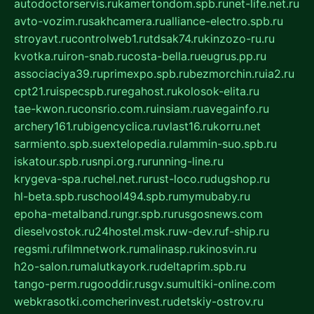
autodoctorservis.ru
kamertondom.spb.ru
net-life.net.ru
avto-vozim.ru
sakhcamera.ru
alliance-electro.spb.ru
stroyavt.ru
controlweb1.ru
tdsak74.ru
kinzozo-ru.ru
kvotka.ru
iron-snab.ru
costa-bella.ru
eugrus.pp.ru
associaciya39.ru
primexpo.spb.ru
bezmorchin.ru
ia2.ru
cpt21.ru
ispecspb.ru
regahost.ru
kolosok-elita.ru
tae-kwon.ru
consrio.com.ru
insiam.ru
avegainfo.ru
archery161.ru
bigencyclica.ru
vlast16.ru
korru.net
sarmiento.spb.su
extelopedia.ru
lammin-suo.spb.ru
iskatour.spb.ru
snpi.org.ru
running-line.ru
krygeva-spa.ru
chel.net.ru
rust-loco.ru
dugshop.ru
hl-beta.spb.ru
school494.spb.ru
mymubaby.ru
epoha-metalband.ru
ngr.spb.ru
rusgosnews.com
dieselvostok.ru
24hostel.msk.ru
w-dev.ru
f-ship.ru
regsmi.ru
filmnetwork.ru
malinasp.ru
kinosvin.ru
h2o-salon.ru
malutkayork.ru
deltaprim.spb.ru
tango-perm.ru
gooddir.ru
sgv.su
multiki-online.com
webkrasotki.com
cherinvest.ru
detskiy-ostrov.ru