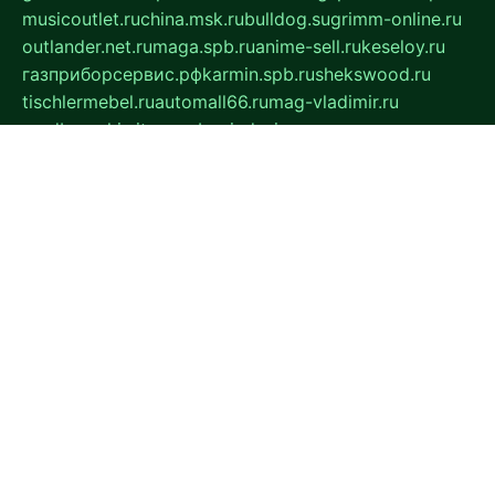
musicoutlet.ru
china.msk.ru
bulldog.su
grimm-online.ru
outlander.net.ru
maga.spb.ru
anime-sell.ru
keseloy.ru
газприборсервис.рф
karmin.spb.ru
shekswood.ru
tischlermebel.ru
automall66.ru
mag-vladimir.ru
yardbar.ru
kiwitour.spb.ru
indesign.com.ru
freestylemebel.ru
bany-samara.ru
rsei.ru
naidisvoyput.ru
mgsn-invest.ru
ipkamerasannce.ru
alicante-house.ru
ibelka74.ru
cozyhouse.info
vlkargalev-studio.ru
700mb.ru
figura-ufa.ru
alina-live.ru
belarusiannews.ru
womenknow.ru
dos-vniimk.ru
sega.net.ru
dv.net.ru
phenomenonsofhistory.com
telesputnik.net.ru
wall.pp.ru
pylesosroidmi.ru
gtc-clan.ru
cligs.ru
bibikazap.ru
popova.org.ru
netwhistler.spb.ru
bellvil.ru
bonzon.ru
iss-vladik.ru
defiparis.net.ru
las-gryzas.ru
amku.ru
electednews.spb.ru
feather.org.ru
spar72.ru
tankiigri.ru
dominus.com.ru
ibtree.ru
sanykool.pp.ru
unixlib.org.ru
menatep.spb.ru
gartenterrassen.ru
printeka.ru