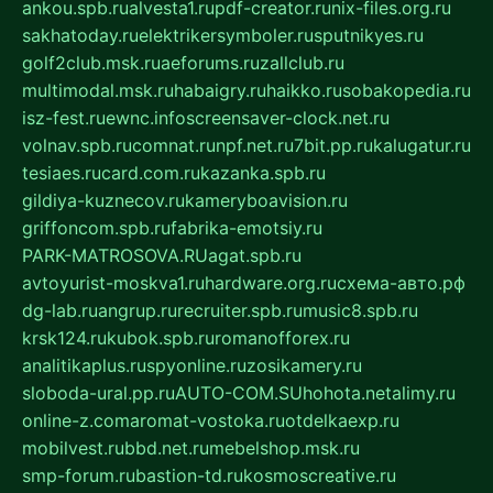
ankou.spb.ru
alvesta1.ru
pdf-creator.ru
nix-files.org.ru
sakhatoday.ru
elektrikersymboler.ru
sputnikyes.ru
golf2club.msk.ru
aeforums.ru
zallclub.ru
multimodal.msk.ru
habaigry.ru
haikko.ru
sobakopedia.ru
isz-fest.ru
ewnc.info
screensaver-clock.net.ru
volnav.spb.ru
comnat.ru
npf.net.ru
7bit.pp.ru
kalugatur.ru
tesiaes.ru
card.com.ru
kazanka.spb.ru
gildiya-kuznecov.ru
kameryboavision.ru
griffoncom.spb.ru
fabrika-emotsiy.ru
PARK-MATROSOVA.RU
agat.spb.ru
avtoyurist-moskva1.ru
hardware.org.ru
схема-авто.рф
dg-lab.ru
angrup.ru
recruiter.spb.ru
music8.spb.ru
krsk124.ru
kubok.spb.ru
romanofforex.ru
analitikaplus.ru
spyonline.ru
zosikamery.ru
sloboda-ural.pp.ru
AUTO-COM.SU
hohota.net
alimy.ru
online-z.com
aromat-vostoka.ru
otdelkaexp.ru
mobilvest.ru
bbd.net.ru
mebelshop.msk.ru
smp-forum.ru
bastion-td.ru
kosmoscreative.ru