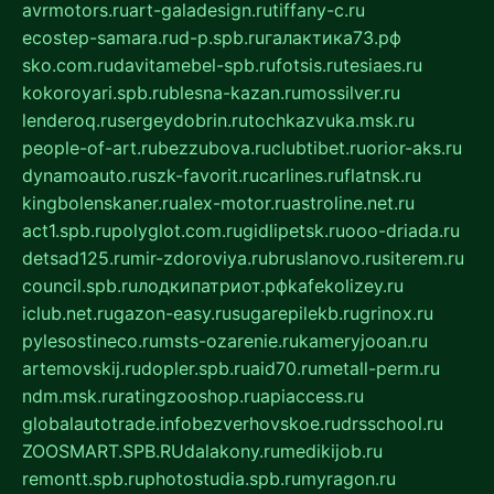
avrmotors.ru
art-galadesign.ru
tiffany-c.ru
ecostep-samara.ru
d-p.spb.ru
галактика73.рф
sko.com.ru
davitamebel-spb.ru
fotsis.ru
tesiaes.ru
kokoroyari.spb.ru
blesna-kazan.ru
mossilver.ru
lenderoq.ru
sergeydobrin.ru
tochkazvuka.msk.ru
people-of-art.ru
bezzubova.ru
clubtibet.ru
orior-aks.ru
dynamoauto.ru
szk-favorit.ru
carlines.ru
flatnsk.ru
kingbolenskaner.ru
alex-motor.ru
astroline.net.ru
act1.spb.ru
polyglot.com.ru
gidlipetsk.ru
ooo-driada.ru
detsad125.ru
mir-zdoroviya.ru
bruslanovo.ru
siterem.ru
council.spb.ru
лодкипатриот.рф
kafekolizey.ru
iclub.net.ru
gazon-easy.ru
sugarepilekb.ru
grinox.ru
pylesostineco.ru
msts-ozarenie.ru
kameryjooan.ru
artemovskij.ru
dopler.spb.ru
aid70.ru
metall-perm.ru
ndm.msk.ru
ratingzooshop.ru
apiaccess.ru
globalautotrade.info
bezverhovskoe.ru
drsschool.ru
ZOOSMART.SPB.RU
dalakony.ru
medikijob.ru
remontt.spb.ru
photostudia.spb.ru
myragon.ru