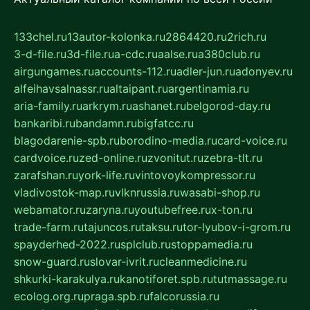
133chel.ru
13autor-kolonka.ru
2864420.ru
2rich.ru
3-d-file.ru
3d-file.ru
a-cdc.ru
aalse.ru
a380club.ru
airgungames.ru
accounts-112.ru
adler-jun.ru
adonyev.ru
alfeihavsalnassr.ru
altaipant.ru
argentinamia.ru
aria-family.ru
arkrym.ru
ashanet.ru
belgorod-day.ru
bankaribi.ru
bandamn.ru
bigfatcc.ru
blagodarenie-spb.ru
borodino-media.ru
card-voice.ru
cardvoice.ru
zed-online.ru
zvonitut.ru
zebra-tlt.ru
zarafshan.ru
york-life.ru
vintovoykompressor.ru
vladivostok-map.ru
vlknrussia.ru
wasabi-shop.ru
webamator.ru
zaryna.ru
youtubefree.ru
x-ton.ru
trade-farm.ru
tajuncos.ru
taksu.ru
tor-lyubov-i-grom.ru
spayderhed-2022.ru
splclub.ru
stoppamedia.ru
snow-guard.ru
slovar-ivrit.ru
cleanmedicine.ru
shkurki-karakulya.ru
kanotiforet.spb.ru
tutmassage.ru
ecolog.org.ru
praga.spb.ru
falcorussia.ru