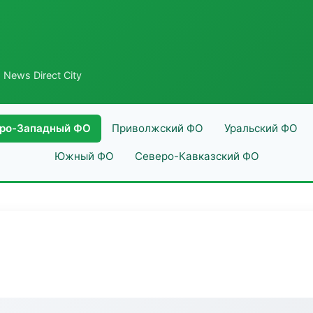
 News Direct City
ро-Западный ФО
Приволжский ФО
Уральский ФО
Южный ФО
Северо-Кавказский ФО