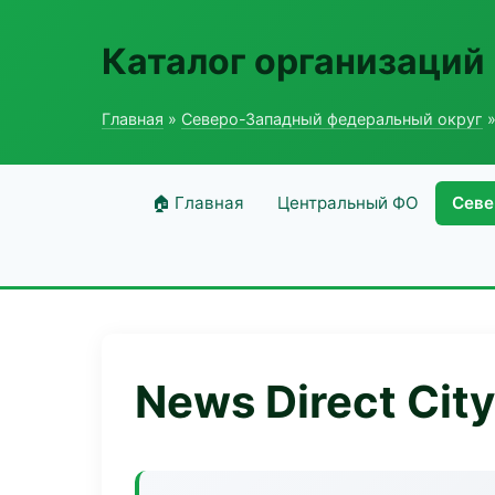
Каталог организаций
Главная
»
Северо-Западный федеральный округ
»
🏠 Главная
Центральный ФО
Севе
News Direct City