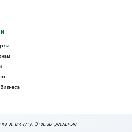
ми
арты
онам
и
иях
 бизнеса
ка за минуту. Отзывы реальные.