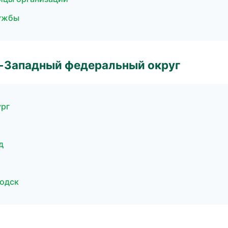
лужбы
о-Западный федеральный округ
ург
д
водск