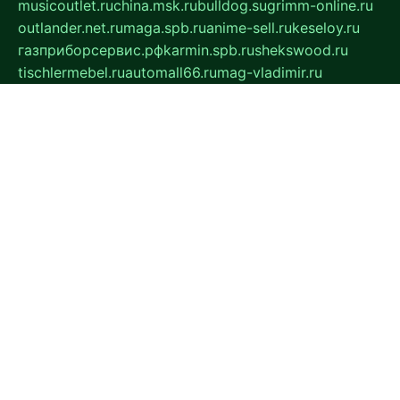
musicoutlet.ru
china.msk.ru
bulldog.su
grimm-online.ru
outlander.net.ru
maga.spb.ru
anime-sell.ru
keseloy.ru
газприборсервис.рф
karmin.spb.ru
shekswood.ru
tischlermebel.ru
automall66.ru
mag-vladimir.ru
yardbar.ru
kiwitour.spb.ru
indesign.com.ru
freestylemebel.ru
bany-samara.ru
rsei.ru
naidisvoyput.ru
mgsn-invest.ru
ipkamerasannce.ru
alicante-house.ru
ibelka74.ru
cozyhouse.info
vlkargalev-studio.ru
700mb.ru
figura-ufa.ru
alina-live.ru
belarusiannews.ru
womenknow.ru
dos-vniimk.ru
sega.net.ru
dv.net.ru
phenomenonsofhistory.com
telesputnik.net.ru
wall.pp.ru
pylesosroidmi.ru
gtc-clan.ru
cligs.ru
bibikazap.ru
popova.org.ru
netwhistler.spb.ru
bellvil.ru
bonzon.ru
iss-vladik.ru
defiparis.net.ru
las-gryzas.ru
amku.ru
electednews.spb.ru
feather.org.ru
spar72.ru
tankiigri.ru
dominus.com.ru
ibtree.ru
sanykool.pp.ru
unixlib.org.ru
menatep.spb.ru
gartenterrassen.ru
printeka.ru