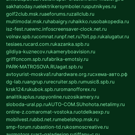
sakhatoday.ru
elektrikersymboler.ru
sputnikyes.ru
golf2club.msk.ru
aeforums.ru
zallclub.ru
multimodal.msk.ru
habaigry.ru
haikko.ru
sobakopedia.ru
isz-fest.ru
ewnc.info
screensaver-clock.net.ru
volnav.spb.ru
comnat.ru
npf.net.ru
7bit.pp.ru
kalugatur.ru
tesiaes.ru
card.com.ru
kazanka.spb.ru
gildiya-kuznecov.ru
kameryboavision.ru
griffoncom.spb.ru
fabrika-emotsiy.ru
PARK-MATROSOVA.RU
agat.spb.ru
avtoyurist-moskva1.ru
hardware.org.ru
схема-авто.рф
dg-lab.ru
angrup.ru
recruiter.spb.ru
music8.spb.ru
krsk124.ru
kubok.spb.ru
romanofforex.ru
analitikaplus.ru
spyonline.ru
zosikamery.ru
sloboda-ural.pp.ru
AUTO-COM.SU
hohota.net
alimy.ru
online-z.com
aromat-vostoka.ru
otdelkaexp.ru
mobilvest.ru
bbd.net.ru
mebelshop.msk.ru
smp-forum.ru
bastion-td.ru
kosmoscreative.ru
avrmotors.ru
art-galadesign.ru
tiffany-c.ru