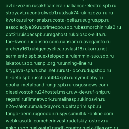
avto-vozim.ru
sakhcamera.ru
alliance-electro.spb.ru
stroyavt.ru
controlweb1.ru
tdsak74.ru
kinzozo-ru.ru
kvotka.ru
iron-snab.ru
costa-bella.ru
eugrus.pp.ru
associaciya39.ru
primexpo.spb.ru
bezmorchin.ru
ia2.ru
cpt21.ru
ispecspb.ru
regahost.ru
kolosok-elita.ru
tae-kwon.ru
consrio.com.ru
insiam.ru
avegainfo.ru
archery161.ru
bigencyclica.ru
vlast16.ru
korru.net
sarmiento.spb.su
extelopedia.ru
lammin-suo.spb.ru
iskatour.spb.ru
snpi.org.ru
running-line.ru
krygeva-spa.ru
chel.net.ru
rust-loco.ru
dugshop.ru
hl-beta.spb.ru
school494.spb.ru
mymubaby.ru
epoha-metalband.ru
ngr.spb.ru
rusgosnews.com
dieselvostok.ru
24hostel.msk.ru
w-dev.ru
f-ship.ru
regsmi.ru
filmnetwork.ru
malinasp.ru
kinosvin.ru
h2o-salon.ru
malutkayork.ru
deltaprim.spb.ru
tango-perm.ru
gooddir.ru
sgv.su
multiki-online.com
webkrasotki.com
cherinvest.ru
detskiy-ostrov.ru
ankou.spb.ru
alvesta1.ru
pdf-creator.ru
nix-files.org.ru