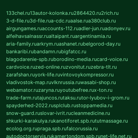
133chel.ru
13autor-kolonka.ru
2864420.ru
2rich.ru
3-d-file.ru
3d-file.ru
a-cdc.ru
aalse.ru
a380club.ru
airgungames.ru
accounts-112.ru
adler-jun.ru
adonyev.ru
alfeihavsalnassr.ru
altaipant.ru
argentinamia.ru
aria-family.ru
arkrym.ru
ashanet.ru
belgorod-day.ru
bankaribi.ru
bandamn.ru
bigfatcc.ru
blagodarenie-spb.ru
borodino-media.ru
card-voice.ru
cardvoice.ru
zed-online.ru
zvonitut.ru
zebra-tlt.ru
zarafshan.ru
york-life.ru
vintovoykompressor.ru
vladivostok-map.ru
vlknrussia.ru
wasabi-shop.ru
webamator.ru
zaryna.ru
youtubefree.ru
x-ton.ru
trade-farm.ru
tajuncos.ru
taksu.ru
tor-lyubov-i-grom.ru
spayderhed-2022.ru
splclub.ru
stoppamedia.ru
snow-guard.ru
slovar-ivrit.ru
cleanmedicine.ru
shkurki-karakulya.ru
kanotiforet.spb.ru
tutmassage.ru
ecolog.org.ru
praga.spb.ru
falcorussia.ru
autodoctorservis.ru
kamertondom.spb.ru
net-life.net.ru