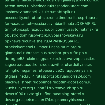
terramia.ru
academy62.ru
gardengallereya.ru
rti.com.ru
artem-news.ru
biserinca.ru
krasnodarkurort.com
imshowtv.ru
mebel-v-tule.ru
mobtopik.ru
pcsecurity.net.ru
tool-sib.ru
multimetrunit.ru
sp-tour.ru
fan-cs.ru
santeh-russia.ru
symbian9.net.ru
DSHAIR.RU
tmmotors.spb.ru
xjocuricopii.com
musavtomat.msk.ru
obustrojdom.ru
sovetcik.ru
ybaranovskaya.ru
ppknews.ru
cult-alshei.ru
JAPANRUSSIA.RU
proekciyamebel.ru
imper-finans.ru
rim.org.ru
glamourai.ru
brassminus.ru
zabor-pro.ru
ftn.pp.ru
dorogoe58.ru
laimengpacker.ru
kuzova-zapchasti.ru
sageerp.ru
taxodrom.ru
dsrazvitie.ru
hardcity.net.ru
ratinghomegames.ru
topservice25.ru
gubernyan.ru
gtglasslined.ru
ii4.ru
tssport.spb.ru
andorra24.com
blackwallstreet.ru
oboimos.ru
optim-doors.com.ru
ikuch.ru
nycr.org.ru
npa21.ru
vremya-ch.spb.ru
desert000.ru
ivtorgi.ru
ifiori.ru
catalog-statei.ru
dcv.org.ru
spetsmaster174.ru
ipkameryhiseeu.ru