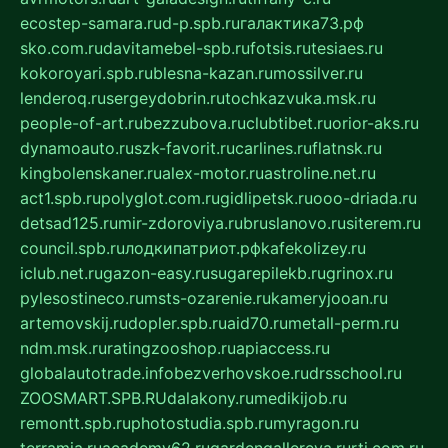
ecostep-samara.ru
d-p.spb.ru
галактика73.рф
sko.com.ru
davitamebel-spb.ru
fotsis.ru
tesiaes.ru
kokoroyari.spb.ru
blesna-kazan.ru
mossilver.ru
lenderoq.ru
sergeydobrin.ru
tochkazvuka.msk.ru
people-of-art.ru
bezzubova.ru
clubtibet.ru
orior-aks.ru
dynamoauto.ru
szk-favorit.ru
carlines.ru
flatnsk.ru
kingbolenskaner.ru
alex-motor.ru
astroline.net.ru
act1.spb.ru
polyglot.com.ru
gidlipetsk.ru
ooo-driada.ru
detsad125.ru
mir-zdoroviya.ru
bruslanovo.ru
siterem.ru
council.spb.ru
лодкипатриот.рф
kafekolizey.ru
iclub.net.ru
gazon-easy.ru
sugarepilekb.ru
grinox.ru
pylesostineco.ru
msts-ozarenie.ru
kameryjooan.ru
artemovskij.ru
dopler.spb.ru
aid70.ru
metall-perm.ru
ndm.msk.ru
ratingzooshop.ru
apiaccess.ru
globalautotrade.info
bezverhovskoe.ru
drsschool.ru
ZOOSMART.SPB.RU
dalakony.ru
medikijob.ru
remontt.spb.ru
photostudia.spb.ru
myragon.ru