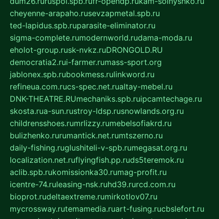
dum26.ru
ruspol.spb.ru
fr-opendp.ru
kam-solnyshko.ru
cheyenne-arapaho.ru
sevzapmetal.spb.ru
ted-lapidus.spb.ru
parasite-eliminator.ru
sigma-complete.ru
modernworld.ru
dama-moda.ru
eholot-group.ru
sk-nvkz.ru
DRONGOLD.RU
democratia2.ru
i-farmer.ru
mass-sport.org
jablonex.spb.ru
bookmess.ru
linkword.ru
refineua.com.ru
cs-spec.net.ru
altay-mebel.ru
DNK-THEATRE.RU
mechaniks.spb.ru
ipcamtechage.ru
skosta.ru
a-sun.ru
stroy-ldsp.ru
snowlands.org.ru
childrensshoes.ru
mrlizzy.ru
mebelsofiakrd.ru
bulizhenko.ru
rumantick.net.ru
mtszerno.ru
daily-fishing.ru
glushiteli-v-spb.ru
megasat.org.ru
localization.net.ru
flyingfish.pp.ru
ds5teremok.ru
aclib.spb.ru
komissionka30.ru
mag-profit.ru
icentre-74.ru
leasing-nsk.ru
hd39.ru
rcd.com.ru
bioprot.ru
deltaextreme.ru
mirkotlov07.ru
mycrossway.ru
temamedia.ru
art-fusing.ru
cbslefort.ru