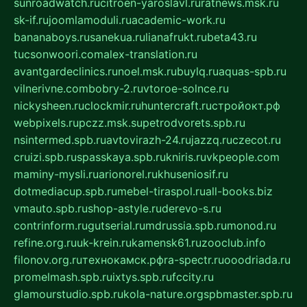
sunroadwatch.ru
citroen-yaroslavl.ru
ratnews.msk.ru
sk-if.ru
joomlamoduli.ru
academic-work.ru
bananaboys.ru
sanekua.ru
lianafrukt.ru
beta43.ru
tucsonwoori.com
alex-translation.ru
avantgardeclinics.ru
noel.msk.ru
buylq.ru
aquas-spb.ru
vilnerivne.com
bobry-2.ru
vtoroe-solnce.ru
nickysheen.ru
clockmir.ru
huntercraft.ru
стройокт.рф
webpixels.ru
pczz.msk.su
petrodvorets.spb.ru
nsintermed.spb.ru
avtovirazh-24.ru
jazzq.ru
czecot.ru
cruizi.spb.ru
spasskaya.spb.ru
kniris.ru
vkpeople.com
maminy-mysli.ru
arionorel.ru
khuseniosif.ru
dotmediacup.spb.ru
mebel-tiraspol.ru
all-books.biz
vmauto.spb.ru
shop-astyle.ru
derevo-s.ru
contrinform.ru
gutserial.ru
mdrussia.spb.ru
monod.ru
refine.org.ru
uk-krein.ru
kamensk61.ru
zooclub.info
filonov.org.ru
технокамск.рф
ra-spectr.ru
ooodriada.ru
promelmash.spb.ru
ixtys.spb.ru
fccity.ru
glamourstudio.spb.ru
kola-nature.org
spbmaster.spb.ru