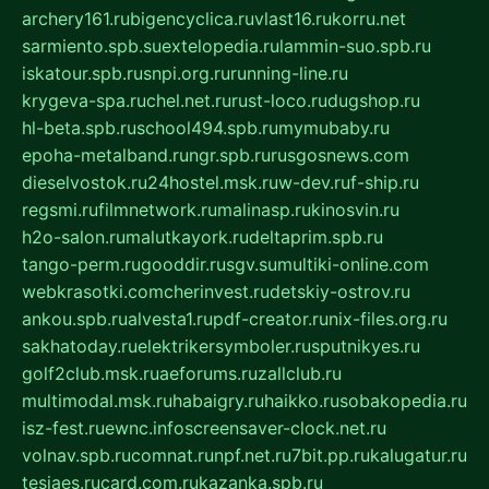
archery161.ru
bigencyclica.ru
vlast16.ru
korru.net
sarmiento.spb.su
extelopedia.ru
lammin-suo.spb.ru
iskatour.spb.ru
snpi.org.ru
running-line.ru
krygeva-spa.ru
chel.net.ru
rust-loco.ru
dugshop.ru
hl-beta.spb.ru
school494.spb.ru
mymubaby.ru
epoha-metalband.ru
ngr.spb.ru
rusgosnews.com
dieselvostok.ru
24hostel.msk.ru
w-dev.ru
f-ship.ru
regsmi.ru
filmnetwork.ru
malinasp.ru
kinosvin.ru
h2o-salon.ru
malutkayork.ru
deltaprim.spb.ru
tango-perm.ru
gooddir.ru
sgv.su
multiki-online.com
webkrasotki.com
cherinvest.ru
detskiy-ostrov.ru
ankou.spb.ru
alvesta1.ru
pdf-creator.ru
nix-files.org.ru
sakhatoday.ru
elektrikersymboler.ru
sputnikyes.ru
golf2club.msk.ru
aeforums.ru
zallclub.ru
multimodal.msk.ru
habaigry.ru
haikko.ru
sobakopedia.ru
isz-fest.ru
ewnc.info
screensaver-clock.net.ru
volnav.spb.ru
comnat.ru
npf.net.ru
7bit.pp.ru
kalugatur.ru
tesiaes.ru
card.com.ru
kazanka.spb.ru