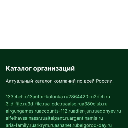
Каталог организаций
Актуальный каталог компаний по всей России
133chel.ru
13autor-kolonka.ru
2864420.ru
2rich.ru
3-d-file.ru
3d-file.ru
a-cdc.ru
aalse.ru
a380club.ru
airgungames.ru
accounts-112.ru
adler-jun.ru
adonyev.ru
alfeihavsalnassr.ru
altaipant.ru
argentinamia.ru
aria-family.ru
arkrym.ru
ashanet.ru
belgorod-day.ru