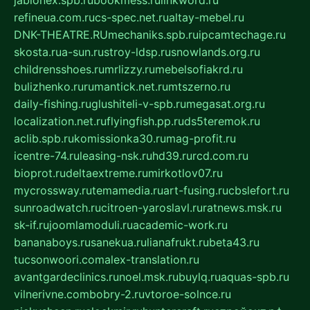
jablonex.spb.ru
bookmess.ru
linkword.ru
refineua.com.ru
cs-spec.net.ru
altay-mebel.ru
DNK-THEATRE.RU
mechaniks.spb.ru
ipcamtechage.ru
skosta.ru
a-sun.ru
stroy-ldsp.ru
snowlands.org.ru
childrensshoes.ru
mrlizzy.ru
mebelsofiakrd.ru
bulizhenko.ru
rumantick.net.ru
mtszerno.ru
daily-fishing.ru
glushiteli-v-spb.ru
megasat.org.ru
localization.net.ru
flyingfish.pp.ru
ds5teremok.ru
aclib.spb.ru
komissionka30.ru
mag-profit.ru
icentre-74.ru
leasing-nsk.ru
hd39.ru
rcd.com.ru
bioprot.ru
deltaextreme.ru
mirkotlov07.ru
mycrossway.ru
temamedia.ru
art-fusing.ru
cbslefort.ru
sunroadwatch.ru
citroen-yaroslavl.ru
ratnews.msk.ru
sk-if.ru
joomlamoduli.ru
academic-work.ru
bananaboys.ru
sanekua.ru
lianafrukt.ru
beta43.ru
tucsonwoori.com
alex-translation.ru
avantgardeclinics.ru
noel.msk.ru
buylq.ru
aquas-spb.ru
vilnerivne.com
bobry-2.ru
vtoroe-solnce.ru