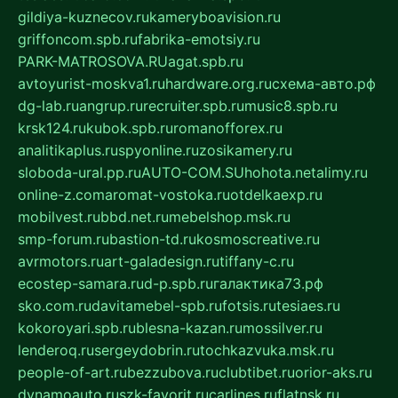
gildiya-kuznecov.ru
kameryboavision.ru
griffoncom.spb.ru
fabrika-emotsiy.ru
PARK-MATROSOVA.RU
agat.spb.ru
avtoyurist-moskva1.ru
hardware.org.ru
схема-авто.рф
dg-lab.ru
angrup.ru
recruiter.spb.ru
music8.spb.ru
krsk124.ru
kubok.spb.ru
romanofforex.ru
analitikaplus.ru
spyonline.ru
zosikamery.ru
sloboda-ural.pp.ru
AUTO-COM.SU
hohota.net
alimy.ru
online-z.com
aromat-vostoka.ru
otdelkaexp.ru
mobilvest.ru
bbd.net.ru
mebelshop.msk.ru
smp-forum.ru
bastion-td.ru
kosmoscreative.ru
avrmotors.ru
art-galadesign.ru
tiffany-c.ru
ecostep-samara.ru
d-p.spb.ru
галактика73.рф
sko.com.ru
davitamebel-spb.ru
fotsis.ru
tesiaes.ru
kokoroyari.spb.ru
blesna-kazan.ru
mossilver.ru
lenderoq.ru
sergeydobrin.ru
tochkazvuka.msk.ru
people-of-art.ru
bezzubova.ru
clubtibet.ru
orior-aks.ru
dynamoauto.ru
szk-favorit.ru
carlines.ru
flatnsk.ru