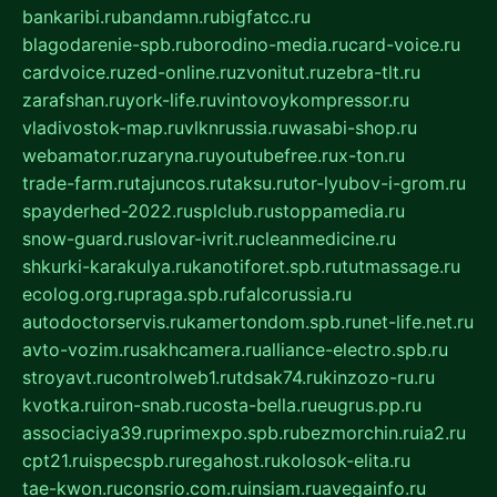
bankaribi.ru
bandamn.ru
bigfatcc.ru
blagodarenie-spb.ru
borodino-media.ru
card-voice.ru
cardvoice.ru
zed-online.ru
zvonitut.ru
zebra-tlt.ru
zarafshan.ru
york-life.ru
vintovoykompressor.ru
vladivostok-map.ru
vlknrussia.ru
wasabi-shop.ru
webamator.ru
zaryna.ru
youtubefree.ru
x-ton.ru
trade-farm.ru
tajuncos.ru
taksu.ru
tor-lyubov-i-grom.ru
spayderhed-2022.ru
splclub.ru
stoppamedia.ru
snow-guard.ru
slovar-ivrit.ru
cleanmedicine.ru
shkurki-karakulya.ru
kanotiforet.spb.ru
tutmassage.ru
ecolog.org.ru
praga.spb.ru
falcorussia.ru
autodoctorservis.ru
kamertondom.spb.ru
net-life.net.ru
avto-vozim.ru
sakhcamera.ru
alliance-electro.spb.ru
stroyavt.ru
controlweb1.ru
tdsak74.ru
kinzozo-ru.ru
kvotka.ru
iron-snab.ru
costa-bella.ru
eugrus.pp.ru
associaciya39.ru
primexpo.spb.ru
bezmorchin.ru
ia2.ru
cpt21.ru
ispecspb.ru
regahost.ru
kolosok-elita.ru
tae-kwon.ru
consrio.com.ru
insiam.ru
avegainfo.ru