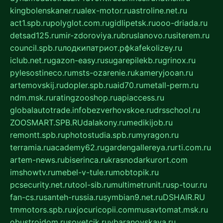
kingbolenskaner.ru
alex-motor.ru
astroline.net.ru
act1.spb.ru
polyglot.com.ru
gidlipetsk.ru
ooo-driada.ru
detsad125.ru
mir-zdoroviya.ru
bruslanovo.ru
siterem.ru
council.spb.ru
лодкипатриот.рф
kafekolizey.ru
iclub.net.ru
gazon-easy.ru
sugarepilekb.ru
grinox.ru
pylesostineco.ru
msts-ozarenie.ru
kameryjooan.ru
artemovskij.ru
dopler.spb.ru
aid70.ru
metall-perm.ru
ndm.msk.ru
ratingzooshop.ru
apiaccess.ru
globalautotrade.info
bezverhovskoe.ru
drsschool.ru
ZOOSMART.SPB.RU
dalakony.ru
medikijob.ru
remontt.spb.ru
photostudia.spb.ru
myragon.ru
terramia.ru
academy62.ru
gardengallereya.ru
rti.com.ru
artem-news.ru
biserinca.ru
krasnodarkurort.com
imshowtv.ru
mebel-v-tule.ru
mobtopik.ru
pcsecurity.net.ru
tool-sib.ru
multimetrunit.ru
sp-tour.ru
fan-cs.ru
santeh-russia.ru
symbian9.net.ru
DSHAIR.RU
tmmotors.spb.ru
xjocuricopii.com
musavtomat.msk.ru
obustrojdom.ru
sovetcik.ru
ybaranovskaya.ru