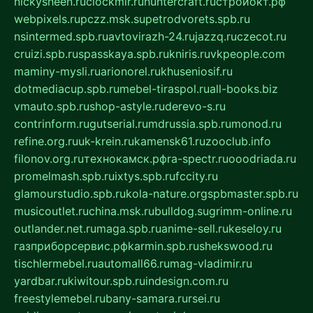
nickysheen.ru
clockmir.ru
huntercraft.ru
стройокт.рф
webpixels.ru
pczz.msk.su
petrodvorets.spb.ru
nsintermed.spb.ru
avtovirazh-24.ru
jazzq.ru
czecot.ru
cruizi.spb.ru
spasskaya.spb.ru
kniris.ru
vkpeople.com
maminy-mysli.ru
arionorel.ru
khuseniosif.ru
dotmediacup.spb.ru
mebel-tiraspol.ru
all-books.biz
vmauto.spb.ru
shop-astyle.ru
derevo-s.ru
contrinform.ru
gutserial.ru
mdrussia.spb.ru
monod.ru
refine.org.ru
uk-krein.ru
kamensk61.ru
zooclub.info
filonov.org.ru
технокамск.рф
ra-spectr.ru
ooodriada.ru
promelmash.spb.ru
ixtys.spb.ru
fccity.ru
glamourstudio.spb.ru
kola-nature.org
spbmaster.spb.ru
musicoutlet.ru
china.msk.ru
bulldog.su
grimm-online.ru
outlander.net.ru
maga.spb.ru
anime-sell.ru
keseloy.ru
газприборсервис.рф
karmin.spb.ru
shekswood.ru
tischlermebel.ru
automall66.ru
mag-vladimir.ru
yardbar.ru
kiwitour.spb.ru
indesign.com.ru
freestylemebel.ru
bany-samara.ru
rsei.ru