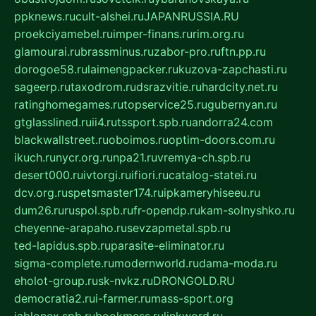
ppknews.ru
cult-alshei.ru
JAPANRUSSIA.RU
proekciyamebel.ru
imper-finans.ru
rim.org.ru
glamourai.ru
brassminus.ru
zabor-pro.ru
ftn.pp.ru
dorogoe58.ru
laimengpacker.ru
kuzova-zapchasti.ru
sageerp.ru
taxodrom.ru
dsrazvitie.ru
hardcity.net.ru
ratinghomegames.ru
topservice25.ru
gubernyan.ru
gtglasslined.ru
ii4.ru
tssport.spb.ru
andorra24.com
blackwallstreet.ru
oboimos.ru
optim-doors.com.ru
ikuch.ru
nycr.org.ru
npa21.ru
vremya-ch.spb.ru
desert000.ru
ivtorgi.ru
ifiori.ru
catalog-statei.ru
dcv.org.ru
spetsmaster174.ru
ipkameryhiseeu.ru
dum26.ru
ruspol.spb.ru
fr-opendp.ru
kam-solnyshko.ru
cheyenne-arapaho.ru
sevzapmetal.spb.ru
ted-lapidus.spb.ru
parasite-eliminator.ru
sigma-complete.ru
modernworld.ru
dama-moda.ru
eholot-group.ru
sk-nvkz.ru
DRONGOLD.RU
democratia2.ru
i-farmer.ru
mass-sport.org