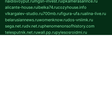
naidisvoyput.ru
mgsn-invest.ru
ipkamerasannce.ru
alicante-house.ru
ibelka74.ru
cozyhouse.info
vlkargalev-studio.ru
700mb.ru
figura-ufa.ru
alina-live.ru
belarusiannews.ru
womenknow.ru
dos-vniimk.ru
sega.net.ru
dv.net.ru
phenomenonsofhistory.com
telesputnik.net.ru
wall.pp.ru
pylesosroidmi.ru
gtc-clan.ru
cligs.ru
bibikazap.ru
popova.org.ru
netwhistler.spb.ru
bellvil.ru
bonzon.ru
iss-vladik.ru
defiparis.net.ru
las-gryzas.ru
amku.ru
electednews.spb.ru
feather.org.ru
spar72.ru
tankiigri.ru
dominus.com.ru
ibtree.ru
sanykool.pp.ru
unixlib.org.ru
menatep.spb.ru
gartenterrassen.ru
printeka.ru
skvozilka.com.ru
parkovka-pub.ru
lovemobi.ru
art-ru.ru
emulatorz.com.ru
alucomp.com.ru
tatforum.com.ru
alternativa-profi.ru
dermakler.ru
artsurvey.ru
aredir.ru
khimspas.ru
centr-maxi.ru
2018r.ru
bort-stomer-defort.ru
professional2.ru
gibsons.ru
artselena.ru
art-pilot.ru
ingredient.spb.ru