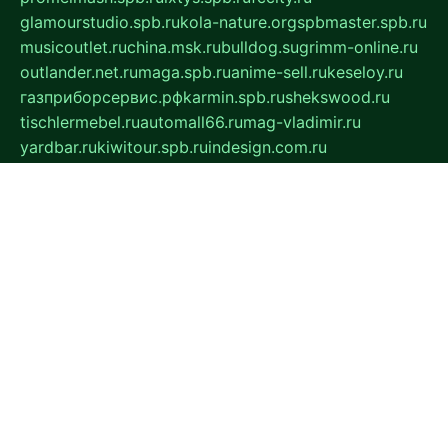
glamourstudio.spb.ru
kola-nature.org
spbmaster.spb.ru
musicoutlet.ru
china.msk.ru
bulldog.su
grimm-online.ru
outlander.net.ru
maga.spb.ru
anime-sell.ru
keseloy.ru
газприборсервис.рф
karmin.spb.ru
shekswood.ru
tischlermebel.ru
automall66.ru
mag-vladimir.ru
yardbar.ru
kiwitour.spb.ru
indesign.com.ru
freestylemebel.ru
bany-samara.ru
rsei.ru
naidisvoyput.ru
mgsn-invest.ru
ipkamerasannce.ru
alicante-house.ru
ibelka74.ru
cozyhouse.info
vlkargalev-studio.ru
700mb.ru
figura-ufa.ru
alina-live.ru
belarusiannews.ru
womenknow.ru
dos-vniimk.ru
sega.net.ru
dv.net.ru
phenomenonsofhistory.com
telesputnik.net.ru
wall.pp.ru
pylesosroidmi.ru
gtc-clan.ru
cligs.ru
bibikazap.ru
popova.org.ru
netwhistler.spb.ru
bellvil.ru
bonzon.ru
iss-vladik.ru
defiparis.net.ru
las-gryzas.ru
amku.ru
electednews.spb.ru
feather.org.ru
spar72.ru
tankiigri.ru
dominus.com.ru
ibtree.ru
sanykool.pp.ru
unixlib.org.ru