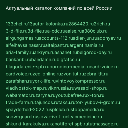
Актуальный каталог компаний по всей России
133chel.ru
13autor-kolonka.ru
2864420.ru
2rich.ru
3-d-file.ru
3d-file.ru
a-cdc.ru
aalse.ru
a380club.ru
airgungames.ru
accounts-112.ru
adler-jun.ru
adonyev.ru
alfeihavsalnassr.ru
altaipant.ru
argentinamia.ru
aria-family.ru
arkrym.ru
ashanet.ru
belgorod-day.ru
bankaribi.ru
bandamn.ru
bigfatcc.ru
blagodarenie-spb.ru
borodino-media.ru
card-voice.ru
cardvoice.ru
zed-online.ru
zvonitut.ru
zebra-tlt.ru
zarafshan.ru
york-life.ru
vintovoykompressor.ru
vladivostok-map.ru
vlknrussia.ru
wasabi-shop.ru
webamator.ru
zaryna.ru
youtubefree.ru
x-ton.ru
trade-farm.ru
tajuncos.ru
taksu.ru
tor-lyubov-i-grom.ru
spayderhed-2022.ru
splclub.ru
stoppamedia.ru
snow-guard.ru
slovar-ivrit.ru
cleanmedicine.ru
shkurki-karakulya.ru
kanotiforet.spb.ru
tutmassage.ru