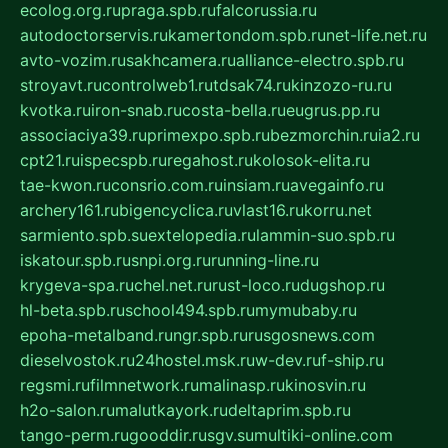
ecolog.org.ru
praga.spb.ru
falcorussia.ru
autodoctorservis.ru
kamertondom.spb.ru
net-life.net.ru
avto-vozim.ru
sakhcamera.ru
alliance-electro.spb.ru
stroyavt.ru
controlweb1.ru
tdsak74.ru
kinzozo-ru.ru
kvotka.ru
iron-snab.ru
costa-bella.ru
eugrus.pp.ru
associaciya39.ru
primexpo.spb.ru
bezmorchin.ru
ia2.ru
cpt21.ru
ispecspb.ru
regahost.ru
kolosok-elita.ru
tae-kwon.ru
consrio.com.ru
insiam.ru
avegainfo.ru
archery161.ru
bigencyclica.ru
vlast16.ru
korru.net
sarmiento.spb.su
extelopedia.ru
lammin-suo.spb.ru
iskatour.spb.ru
snpi.org.ru
running-line.ru
krygeva-spa.ru
chel.net.ru
rust-loco.ru
dugshop.ru
hl-beta.spb.ru
school494.spb.ru
mymubaby.ru
epoha-metalband.ru
ngr.spb.ru
rusgosnews.com
dieselvostok.ru
24hostel.msk.ru
w-dev.ru
f-ship.ru
regsmi.ru
filmnetwork.ru
malinasp.ru
kinosvin.ru
h2o-salon.ru
malutkayork.ru
deltaprim.spb.ru
tango-perm.ru
gooddir.ru
sgv.su
multiki-online.com