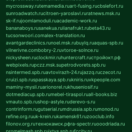
mycrossway.ru
temamedia.ru
art-fusing.ru
cbslefort.ru
sunroadwatch.ru
citroen-yaroslavl.ru
ratnews.msk.ru
sk-if.ru
joomlamoduli.ru
academic-work.ru
bananaboys.ru
sanekua.ru
lianafrukt.ru
beta43.ru
tucsonwoori.com
alex-translation.ru
avantgardeclinics.ru
noel.msk.ru
buylq.ru
aquas-spb.ru
vilnerivne.com
bobry-2.ru
vtoroe-solnce.ru
nickysheen.ru
clockmir.ru
huntercraft.ru
стройокт.рф
webpixels.ru
pczz.msk.su
petrodvorets.spb.ru
nsintermed.spb.ru
avtovirazh-24.ru
jazzq.ru
czecot.ru
cruizi.spb.ru
spasskaya.spb.ru
kniris.ru
vkpeople.com
maminy-mysli.ru
arionorel.ru
khuseniosif.ru
dotmediacup.spb.ru
mebel-tiraspol.ru
all-books.biz
vmauto.spb.ru
shop-astyle.ru
derevo-s.ru
contrinform.ru
gutserial.ru
mdrussia.spb.ru
monod.ru
refine.org.ru
uk-krein.ru
kamensk61.ru
zooclub.info
filonov.org.ru
технокамск.рф
ra-spectr.ru
ooodriada.ru
promelmash.spb.ru
ixtys.spb.ru
fccity.ru