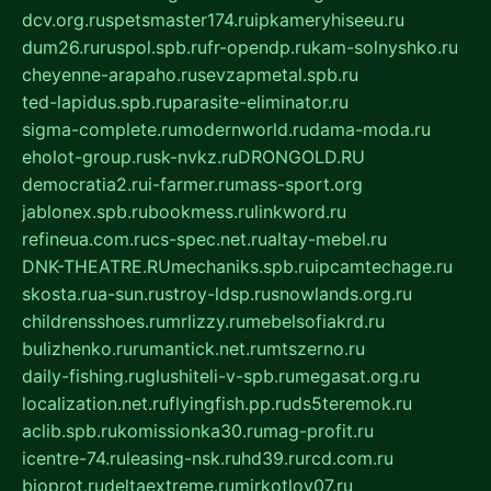
dcv.org.ru
spetsmaster174.ru
ipkameryhiseeu.ru
dum26.ru
ruspol.spb.ru
fr-opendp.ru
kam-solnyshko.ru
cheyenne-arapaho.ru
sevzapmetal.spb.ru
ted-lapidus.spb.ru
parasite-eliminator.ru
sigma-complete.ru
modernworld.ru
dama-moda.ru
eholot-group.ru
sk-nvkz.ru
DRONGOLD.RU
democratia2.ru
i-farmer.ru
mass-sport.org
jablonex.spb.ru
bookmess.ru
linkword.ru
refineua.com.ru
cs-spec.net.ru
altay-mebel.ru
DNK-THEATRE.RU
mechaniks.spb.ru
ipcamtechage.ru
skosta.ru
a-sun.ru
stroy-ldsp.ru
snowlands.org.ru
childrensshoes.ru
mrlizzy.ru
mebelsofiakrd.ru
bulizhenko.ru
rumantick.net.ru
mtszerno.ru
daily-fishing.ru
glushiteli-v-spb.ru
megasat.org.ru
localization.net.ru
flyingfish.pp.ru
ds5teremok.ru
aclib.spb.ru
komissionka30.ru
mag-profit.ru
icentre-74.ru
leasing-nsk.ru
hd39.ru
rcd.com.ru
bioprot.ru
deltaextreme.ru
mirkotlov07.ru