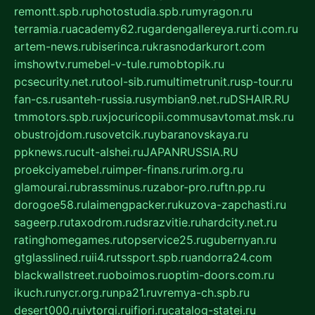
remontt.spb.ru
photostudia.spb.ru
myragon.ru
terramia.ru
academy62.ru
gardengallereya.ru
rti.com.ru
artem-news.ru
biserinca.ru
krasnodarkurort.com
imshowtv.ru
mebel-v-tule.ru
mobtopik.ru
pcsecurity.net.ru
tool-sib.ru
multimetrunit.ru
sp-tour.ru
fan-cs.ru
santeh-russia.ru
symbian9.net.ru
DSHAIR.RU
tmmotors.spb.ru
xjocuricopii.com
musavtomat.msk.ru
obustrojdom.ru
sovetcik.ru
ybaranovskaya.ru
ppknews.ru
cult-alshei.ru
JAPANRUSSIA.RU
proekciyamebel.ru
imper-finans.ru
rim.org.ru
glamourai.ru
brassminus.ru
zabor-pro.ru
ftn.pp.ru
dorogoe58.ru
laimengpacker.ru
kuzova-zapchasti.ru
sageerp.ru
taxodrom.ru
dsrazvitie.ru
hardcity.net.ru
ratinghomegames.ru
topservice25.ru
gubernyan.ru
gtglasslined.ru
ii4.ru
tssport.spb.ru
andorra24.com
blackwallstreet.ru
oboimos.ru
optim-doors.com.ru
ikuch.ru
nycr.org.ru
npa21.ru
vremya-ch.spb.ru
desert000.ru
ivtorgi.ru
ifiori.ru
catalog-statei.ru