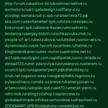
smp-forum.ru
bastion-td.ru
kosmoscreative.ru
avrmotors.ru
art-galadesign.ru
tiffany-c.ru
ecostep-samara.ru
d-p.spb.ru
галактика73.рф
sko.com.ru
davitamebel-spb.ru
fotsis.ru
tesiaes.ru
kokoroyari.spb.ru
blesna-kazan.ru
mossilver.ru
lenderoq.ru
sergeydobrin.ru
tochkazvuka.msk.ru
people-of-art.ru
bezzubova.ru
clubtibet.ru
orior-aks.ru
dynamoauto.ru
szk-favorit.ru
carlines.ru
flatnsk.ru
kingbolenskaner.ru
alex-motor.ru
astroline.net.ru
act1.spb.ru
polyglot.com.ru
gidlipetsk.ru
ooo-driada.ru
detsad125.ru
mir-zdoroviya.ru
bruslanovo.ru
siterem.ru
council.spb.ru
лодкипатриот.рф
kafekolizey.ru
iclub.net.ru
gazon-easy.ru
sugarepilekb.ru
grinox.ru
pylesostineco.ru
msts-ozarenie.ru
kameryjooan.ru
artemovskij.ru
dopler.spb.ru
aid70.ru
metall-perm.ru
ndm.msk.ru
ratingzooshop.ru
apiaccess.ru
globalautotrade.info
bezverhovskoe.ru
drsschool.ru
ZOOSMART.SPB.RU
dalakony.ru
medikijob.ru