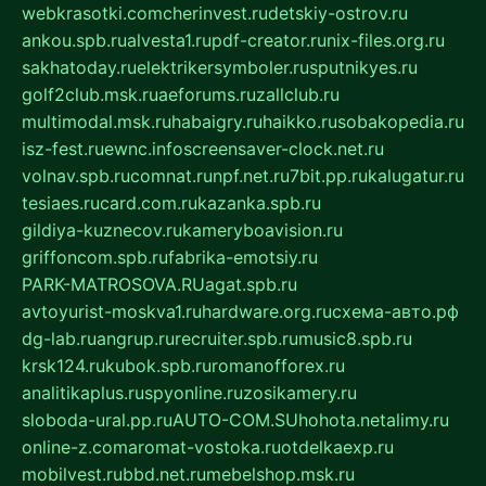
webkrasotki.com
cherinvest.ru
detskiy-ostrov.ru
ankou.spb.ru
alvesta1.ru
pdf-creator.ru
nix-files.org.ru
sakhatoday.ru
elektrikersymboler.ru
sputnikyes.ru
golf2club.msk.ru
aeforums.ru
zallclub.ru
multimodal.msk.ru
habaigry.ru
haikko.ru
sobakopedia.ru
isz-fest.ru
ewnc.info
screensaver-clock.net.ru
volnav.spb.ru
comnat.ru
npf.net.ru
7bit.pp.ru
kalugatur.ru
tesiaes.ru
card.com.ru
kazanka.spb.ru
gildiya-kuznecov.ru
kameryboavision.ru
griffoncom.spb.ru
fabrika-emotsiy.ru
PARK-MATROSOVA.RU
agat.spb.ru
avtoyurist-moskva1.ru
hardware.org.ru
схема-авто.рф
dg-lab.ru
angrup.ru
recruiter.spb.ru
music8.spb.ru
krsk124.ru
kubok.spb.ru
romanofforex.ru
analitikaplus.ru
spyonline.ru
zosikamery.ru
sloboda-ural.pp.ru
AUTO-COM.SU
hohota.net
alimy.ru
online-z.com
aromat-vostoka.ru
otdelkaexp.ru
mobilvest.ru
bbd.net.ru
mebelshop.msk.ru