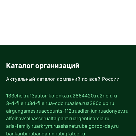
Каталог организаций
Актуальный каталог компаний по всей России
133chel.ru
13autor-kolonka.ru
2864420.ru
2rich.ru
3-d-file.ru
3d-file.ru
a-cdc.ru
aalse.ru
a380club.ru
airgungames.ru
accounts-112.ru
adler-jun.ru
adonyev.ru
alfeihavsalnassr.ru
altaipant.ru
argentinamia.ru
aria-family.ru
arkrym.ru
ashanet.ru
belgorod-day.ru
bankaribi.ru
bandamn.ru
bigfatcc.ru