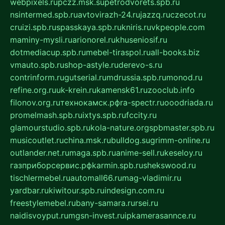
webpixels.ru
pczz.msk.su
petrodvorets.spb.ru
nsintermed.spb.ru
avtovirazh-24.ru
jazzq.ru
czecot.ru
cruizi.spb.ru
spasskaya.spb.ru
kniris.ru
vkpeople.com
maminy-mysli.ru
arionorel.ru
khuseniosif.ru
dotmediacup.spb.ru
mebel-tiraspol.ru
all-books.biz
vmauto.spb.ru
shop-astyle.ru
derevo-s.ru
contrinform.ru
gutserial.ru
mdrussia.spb.ru
monod.ru
refine.org.ru
uk-krein.ru
kamensk61.ru
zooclub.info
filonov.org.ru
технокамск.рф
ra-spectr.ru
ooodriada.ru
promelmash.spb.ru
ixtys.spb.ru
fccity.ru
glamourstudio.spb.ru
kola-nature.org
spbmaster.spb.ru
musicoutlet.ru
china.msk.ru
bulldog.su
grimm-online.ru
outlander.net.ru
maga.spb.ru
anime-sell.ru
keseloy.ru
газприборсервис.рф
karmin.spb.ru
shekswood.ru
tischlermebel.ru
automall66.ru
mag-vladimir.ru
yardbar.ru
kiwitour.spb.ru
indesign.com.ru
freestylemebel.ru
bany-samara.ru
rsei.ru
naidisvoyput.ru
mgsn-invest.ru
ipkamerasannce.ru