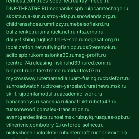
refineua.com.ru
cs-spec.net.ru
altay-mebel.ru
DNK-THEATRE.RU
mechaniks.spb.ru
ipcamtechage.ru
skosta.ru
a-sun.ru
stroy-ldsp.ru
snowlands.org.ru
childrensshoes.ru
mrlizzy.ru
mebelsofiakrd.ru
bulizhenko.ru
rumantick.net.ru
mtszerno.ru
daily-fishing.ru
glushiteli-v-spb.ru
megasat.org.ru
localization.net.ru
flyingfish.pp.ru
ds5teremok.ru
aclib.spb.ru
komissionka30.ru
mag-profit.ru
icentre-74.ru
leasing-nsk.ru
hd39.ru
rcd.com.ru
bioprot.ru
deltaextreme.ru
mirkotlov07.ru
mycrossway.ru
temamedia.ru
art-fusing.ru
cbslefort.ru
sunroadwatch.ru
citroen-yaroslavl.ru
ratnews.msk.ru
sk-if.ru
joomlamoduli.ru
academic-work.ru
bananaboys.ru
sanekua.ru
lianafrukt.ru
beta43.ru
tucsonwoori.com
alex-translation.ru
avantgardeclinics.ru
noel.msk.ru
buylq.ru
aquas-spb.ru
vilnerivne.com
bobry-2.ru
vtoroe-solnce.ru
nickysheen.ru
clockmir.ru
huntercraft.ru
стройокт.рф