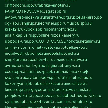
griffoncom.spb.ru
fabrika-emotsiy.ru
PARK-MATROSOVA.RU
agat.spb.ru
avtoyurist-moskva1.ru
hardware.org.ru
схема-авто.рф
dg-lab.ru
angrup.ru
recruiter.spb.ru
music8.spb.ru
krsk124.ru
kubok.spb.ru
romanofforex.ru
analitikaplus.ru
spyonline.ru
zosikamery.ru
sloboda-ural.pp.ru
AUTO-COM.SU
hohota.net
alimy.ru
online-z.com
aromat-vostoka.ru
otdelkaexp.ru
mobilvest.ru
bbd.net.ru
mebelshop.msk.ru
smp-forum.ru
bastion-td.ru
kosmoscreative.ru
avrmotors.ru
art-galadesign.ru
tiffany-c.ru
ecostep-samara.ru
d-p.spb.ru
галактика73.рф
sko.com.ru
davitamebel-spb.ru
fotsis.ru
tesiaes.ru
kokoroyari.spb.ru
blesna-kazan.ru
mossilver.ru
lenderoq.ru
sergeydobrin.ru
tochkazvuka.msk.ru
people-of-art.ru
bezzubova.ru
clubtibet.ru
orior-aks.ru
dynamoauto.ru
szk-favorit.ru
carlines.ru
flatnsk.ru
kingbolenskaner.ru
alex-motor.ru
astroline.net.ru