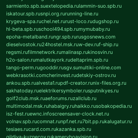
sarmiento.spb.su
extelopedia.ru
lammin-suo.spb.ru
iskatour.spb.ru
snpi.org.ru
running-line.ru
krygeva-spa.ru
chel.net.ru
rust-loco.ru
dugshop.ru
hl-beta.spb.ru
school494.spb.ru
mymubaby.ru
epoha-metalband.ru
ngr.spb.ru
rusgosnews.com
dieselvostok.ru
24hostel.msk.ru
w-dev.ru
f-ship.ru
regsmi.ru
filmnetwork.ru
malinasp.ru
kinosvin.ru
h2o-salon.ru
malutkayork.ru
deltaprim.spb.ru
tango-perm.ru
gooddir.ru
sgv.su
multiki-online.com
webkrasotki.com
cherinvest.ru
detskiy-ostrov.ru
ankou.spb.ru
alvesta1.ru
pdf-creator.ru
nix-files.org.ru
sakhatoday.ru
elektrikersymboler.ru
sputnikyes.ru
golf2club.msk.ru
aeforums.ru
zallclub.ru
multimodal.msk.ru
habaigry.ru
haikko.ru
sobakopedia.ru
isz-fest.ru
ewnc.info
screensaver-clock.net.ru
volnav.spb.ru
comnat.ru
npf.net.ru
7bit.pp.ru
kalugatur.ru
tesiaes.ru
card.com.ru
kazanka.spb.ru
gildiya-kuznecov.ru
kameryboavision.ru