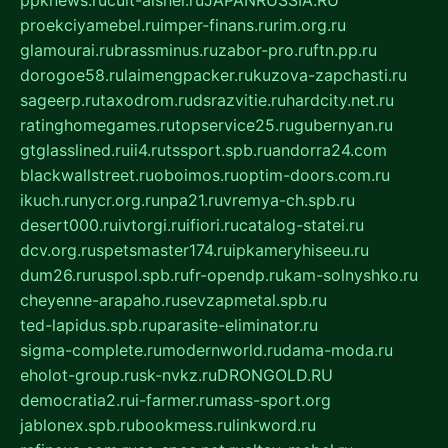
ppknews.ru
cult-alshei.ru
JAPANRUSSIA.RU
proekciyamebel.ru
imper-finans.ru
rim.org.ru
glamourai.ru
brassminus.ru
zabor-pro.ru
ftn.pp.ru
dorogoe58.ru
laimengpacker.ru
kuzova-zapchasti.ru
sageerp.ru
taxodrom.ru
dsrazvitie.ru
hardcity.net.ru
ratinghomegames.ru
topservice25.ru
gubernyan.ru
gtglasslined.ru
ii4.ru
tssport.spb.ru
andorra24.com
blackwallstreet.ru
oboimos.ru
optim-doors.com.ru
ikuch.ru
nycr.org.ru
npa21.ru
vremya-ch.spb.ru
desert000.ru
ivtorgi.ru
ifiori.ru
catalog-statei.ru
dcv.org.ru
spetsmaster174.ru
ipkameryhiseeu.ru
dum26.ru
ruspol.spb.ru
fr-opendp.ru
kam-solnyshko.ru
cheyenne-arapaho.ru
sevzapmetal.spb.ru
ted-lapidus.spb.ru
parasite-eliminator.ru
sigma-complete.ru
modernworld.ru
dama-moda.ru
eholot-group.ru
sk-nvkz.ru
DRONGOLD.RU
democratia2.ru
i-farmer.ru
mass-sport.org
jablonex.spb.ru
bookmess.ru
linkword.ru