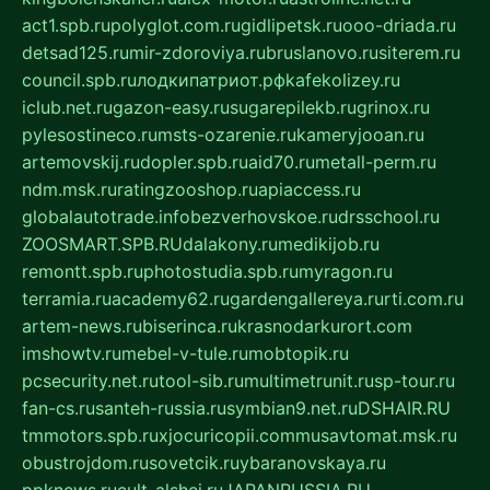
act1.spb.ru
polyglot.com.ru
gidlipetsk.ru
ooo-driada.ru
detsad125.ru
mir-zdoroviya.ru
bruslanovo.ru
siterem.ru
council.spb.ru
лодкипатриот.рф
kafekolizey.ru
iclub.net.ru
gazon-easy.ru
sugarepilekb.ru
grinox.ru
pylesostineco.ru
msts-ozarenie.ru
kameryjooan.ru
artemovskij.ru
dopler.spb.ru
aid70.ru
metall-perm.ru
ndm.msk.ru
ratingzooshop.ru
apiaccess.ru
globalautotrade.info
bezverhovskoe.ru
drsschool.ru
ZOOSMART.SPB.RU
dalakony.ru
medikijob.ru
remontt.spb.ru
photostudia.spb.ru
myragon.ru
terramia.ru
academy62.ru
gardengallereya.ru
rti.com.ru
artem-news.ru
biserinca.ru
krasnodarkurort.com
imshowtv.ru
mebel-v-tule.ru
mobtopik.ru
pcsecurity.net.ru
tool-sib.ru
multimetrunit.ru
sp-tour.ru
fan-cs.ru
santeh-russia.ru
symbian9.net.ru
DSHAIR.RU
tmmotors.spb.ru
xjocuricopii.com
musavtomat.msk.ru
obustrojdom.ru
sovetcik.ru
ybaranovskaya.ru