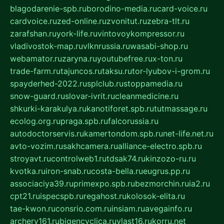
blagodarenie-spb.ru
borodino-media.ru
card-voice.ru
cardvoice.ru
zed-online.ru
zvonitut.ru
zebra-tlt.ru
zarafshan.ru
york-life.ru
vintovoykompressor.ru
vladivostok-map.ru
vlknrussia.ru
wasabi-shop.ru
webamator.ru
zaryna.ru
youtubefree.ru
x-ton.ru
trade-farm.ru
tajuncos.ru
taksu.ru
tor-lyubov-i-grom.ru
spayderhed-2022.ru
splclub.ru
stoppamedia.ru
snow-guard.ru
slovar-ivrit.ru
cleanmedicine.ru
shkurki-karakulya.ru
kanotiforet.spb.ru
tutmassage.ru
ecolog.org.ru
praga.spb.ru
falcorussia.ru
autodoctorservis.ru
kamertondom.spb.ru
net-life.net.ru
avto-vozim.ru
sakhcamera.ru
alliance-electro.spb.ru
stroyavt.ru
controlweb1.ru
tdsak74.ru
kinzozo-ru.ru
kvotka.ru
iron-snab.ru
costa-bella.ru
eugrus.pp.ru
associaciya39.ru
primexpo.spb.ru
bezmorchin.ru
ia2.ru
cpt21.ru
ispecspb.ru
regahost.ru
kolosok-elita.ru
tae-kwon.ru
consrio.com.ru
insiam.ru
avegainfo.ru
archery161.ru
bigencyclica.ru
vlast16.ru
korru.net