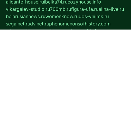
alicante-house.ru
ibelka74.ru
cozyhouse.info
vlkargalev-studio.ru
700mb.ru
figura-ufa.ru
alina-live.ru
belarusiannews.ru
womenknow.ru
dos-vniimk.ru
sega.net.ru
dv.net.ru
phenomenonsofhistory.com
telesputnik.net.ru
wall.pp.ru
pylesosroidmi.ru
gtc-clan.ru
cligs.ru
bibikazap.ru
popova.org.ru
netwhistler.spb.ru
bellvil.ru
bonzon.ru
iss-vladik.ru
defiparis.net.ru
las-gryzas.ru
amku.ru
electednews.spb.ru
feather.org.ru
spar72.ru
tankiigri.ru
dominus.com.ru
ibtree.ru
sanykool.pp.ru
unixlib.org.ru
menatep.spb.ru
gartenterrassen.ru
printeka.ru
skvozilka.com.ru
parkovka-pub.ru
lovemobi.ru
art-ru.ru
emulatorz.com.ru
alucomp.com.ru
tatforum.com.ru
alternativa-profi.ru
dermakler.ru
artsurvey.ru
aredir.ru
khimspas.ru
centr-maxi.ru
2018r.ru
bort-stomer-defort.ru
professional2.ru
gibsons.ru
artselena.ru
art-pilot.ru
ingredient.spb.ru
npfpolimer.spb.ru
argentum.spb.ru
hom-edu.ru