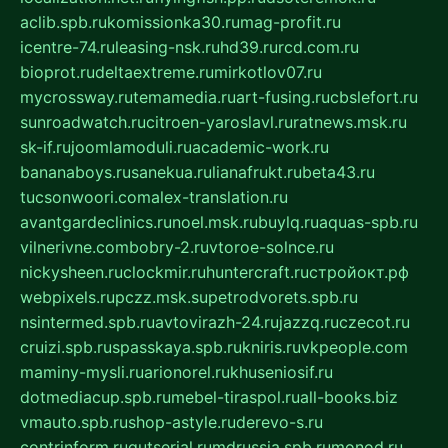
aclib.spb.ru
komissionka30.ru
mag-profit.ru
icentre-74.ru
leasing-nsk.ru
hd39.ru
rcd.com.ru
bioprot.ru
deltaextreme.ru
mirkotlov07.ru
mycrossway.ru
temamedia.ru
art-fusing.ru
cbslefort.ru
sunroadwatch.ru
citroen-yaroslavl.ru
ratnews.msk.ru
sk-if.ru
joomlamoduli.ru
academic-work.ru
bananaboys.ru
sanekua.ru
lianafrukt.ru
beta43.ru
tucsonwoori.com
alex-translation.ru
avantgardeclinics.ru
noel.msk.ru
buylq.ru
aquas-spb.ru
vilnerivne.com
bobry-2.ru
vtoroe-solnce.ru
nickysheen.ru
clockmir.ru
huntercraft.ru
стройокт.рф
webpixels.ru
pczz.msk.su
petrodvorets.spb.ru
nsintermed.spb.ru
avtovirazh-24.ru
jazzq.ru
czecot.ru
cruizi.spb.ru
spasskaya.spb.ru
kniris.ru
vkpeople.com
maminy-mysli.ru
arionorel.ru
khuseniosif.ru
dotmediacup.spb.ru
mebel-tiraspol.ru
all-books.biz
vmauto.spb.ru
shop-astyle.ru
derevo-s.ru
contrinform.ru
gutserial.ru
mdrussia.spb.ru
monod.ru