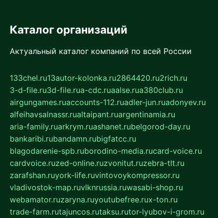
Каталог организаций
Актуальный каталог компаний по всей России
133chel.ru
13autor-kolonka.ru
2864420.ru
2rich.ru
3-d-file.ru
3d-file.ru
a-cdc.ru
aalse.ru
a380club.ru
airgungames.ru
accounts-112.ru
adler-jun.ru
adonyev.ru
alfeihavsalnassr.ru
altaipant.ru
argentinamia.ru
aria-family.ru
arkrym.ru
ashanet.ru
belgorod-day.ru
bankaribi.ru
bandamn.ru
bigfatcc.ru
blagodarenie-spb.ru
borodino-media.ru
card-voice.ru
cardvoice.ru
zed-online.ru
zvonitut.ru
zebra-tlt.ru
zarafshan.ru
york-life.ru
vintovoykompressor.ru
vladivostok-map.ru
vlknrussia.ru
wasabi-shop.ru
webamator.ru
zaryna.ru
youtubefree.ru
x-ton.ru
trade-farm.ru
tajuncos.ru
taksu.ru
tor-lyubov-i-grom.ru