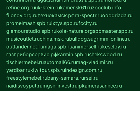
refine.org.ru
uk-krein.ru
kamensk61.ru
zooclub.info
filonov.org.ru
технокамск.рф
ra-spectr.ru
ooodriada.ru
promelmash.spb.ru
ixtys.spb.ru
fccity.ru
glamourstudio.spb.ru
kola-nature.org
spbmaster.spb.ru
musicoutlet.ru
china.msk.ru
bulldog.su
grimm-online.ru
outlander.net.ru
maga.spb.ru
anime-sell.ru
keseloy.ru
газприборсервис.рф
karmin.spb.ru
shekswood.ru
tischlermebel.ru
automall66.ru
mag-vladimir.ru
yardbar.ru
kiwitour.spb.ru
indesign.com.ru
freestylemebel.ru
bany-samara.ru
rsei.ru
naidisvoyput.ru
mgsn-invest.ru
ipkamerasannce.ru
alicante-house.ru
ibelka74.ru
cozyhouse.info
vlkargalev-studio.ru
700mb.ru
figura-ufa.ru
alina-live.ru
belarusiannews.ru
womenknow.ru
dos-vniimk.ru
sega.net.ru
dv.net.ru
phenomenonsofhistory.com
telesputnik.net.ru
wall.pp.ru
pylesosroidmi.ru
gtc-clan.ru
cligs.ru
bibikazap.ru
popova.org.ru