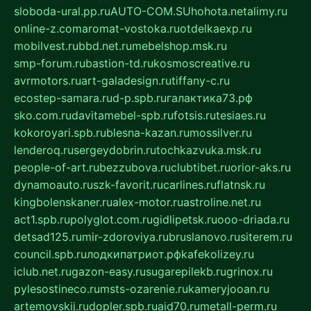
sloboda-ural.pp.ru
AUTO-COM.SU
hohota.net
alimy.ru
online-z.com
aromat-vostoka.ru
otdelkaexp.ru
mobilvest.ru
bbd.net.ru
mebelshop.msk.ru
smp-forum.ru
bastion-td.ru
kosmoscreative.ru
avrmotors.ru
art-galadesign.ru
tiffany-c.ru
ecostep-samara.ru
d-p.spb.ru
галактика73.рф
sko.com.ru
davitamebel-spb.ru
fotsis.ru
tesiaes.ru
kokoroyari.spb.ru
blesna-kazan.ru
mossilver.ru
lenderoq.ru
sergeydobrin.ru
tochkazvuka.msk.ru
people-of-art.ru
bezzubova.ru
clubtibet.ru
orior-aks.ru
dynamoauto.ru
szk-favorit.ru
carlines.ru
flatnsk.ru
kingbolenskaner.ru
alex-motor.ru
astroline.net.ru
act1.spb.ru
polyglot.com.ru
gidlipetsk.ru
ooo-driada.ru
detsad125.ru
mir-zdoroviya.ru
bruslanovo.ru
siterem.ru
council.spb.ru
лодкипатриот.рф
kafekolizey.ru
iclub.net.ru
gazon-easy.ru
sugarepilekb.ru
grinox.ru
pylesostineco.ru
msts-ozarenie.ru
kameryjooan.ru
artemovskij.ru
dopler.spb.ru
aid70.ru
metall-perm.ru