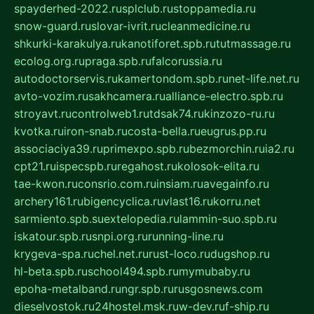
spayderhed-2022.ru
splclub.ru
stoppamedia.ru
snow-guard.ru
slovar-ivrit.ru
cleanmedicine.ru
shkurki-karakulya.ru
kanotiforet.spb.ru
tutmassage.ru
ecolog.org.ru
praga.spb.ru
falcorussia.ru
autodoctorservis.ru
kamertondom.spb.ru
net-life.net.ru
avto-vozim.ru
sakhcamera.ru
alliance-electro.spb.ru
stroyavt.ru
controlweb1.ru
tdsak74.ru
kinzozo-ru.ru
kvotka.ru
iron-snab.ru
costa-bella.ru
eugrus.pp.ru
associaciya39.ru
primexpo.spb.ru
bezmorchin.ru
ia2.ru
cpt21.ru
ispecspb.ru
regahost.ru
kolosok-elita.ru
tae-kwon.ru
consrio.com.ru
insiam.ru
avegainfo.ru
archery161.ru
bigencyclica.ru
vlast16.ru
korru.net
sarmiento.spb.su
extelopedia.ru
lammin-suo.spb.ru
iskatour.spb.ru
snpi.org.ru
running-line.ru
krygeva-spa.ru
chel.net.ru
rust-loco.ru
dugshop.ru
hl-beta.spb.ru
school494.spb.ru
mymubaby.ru
epoha-metalband.ru
ngr.spb.ru
rusgosnews.com
dieselvostok.ru
24hostel.msk.ru
w-dev.ru
f-ship.ru