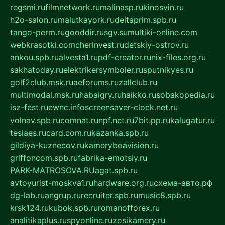
regsmi.ru
filmnetwork.ru
malinasp.ru
kinosvin.ru
h2o-salon.ru
malutkayork.ru
deltaprim.spb.ru
tango-perm.ru
gooddir.ru
sgv.su
multiki-online.com
webkrasotki.com
cherinvest.ru
detskiy-ostrov.ru
ankou.spb.ru
alvesta1.ru
pdf-creator.ru
nix-files.org.ru
sakhatoday.ru
elektrikersymboler.ru
sputnikyes.ru
golf2club.msk.ru
aeforums.ru
zallclub.ru
multimodal.msk.ru
habaigry.ru
haikko.ru
sobakopedia.ru
isz-fest.ru
ewnc.info
screensaver-clock.net.ru
volnav.spb.ru
comnat.ru
npf.net.ru
7bit.pp.ru
kalugatur.ru
tesiaes.ru
card.com.ru
kazanka.spb.ru
gildiya-kuznecov.ru
kameryboavision.ru
griffoncom.spb.ru
fabrika-emotsiy.ru
PARK-MATROSOVA.RU
agat.spb.ru
avtoyurist-moskva1.ru
hardware.org.ru
схема-авто.рф
dg-lab.ru
angrup.ru
recruiter.spb.ru
music8.spb.ru
krsk124.ru
kubok.spb.ru
romanofforex.ru
analitikaplus.ru
spyonline.ru
zosikamery.ru