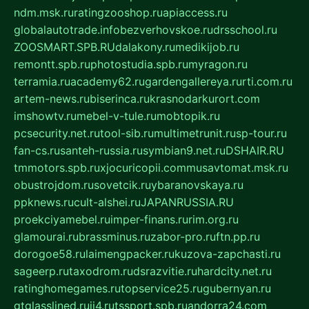
ndm.msk.ru
ratingzooshop.ru
apiaccess.ru
globalautotrade.info
bezverhovskoe.ru
drsschool.ru
ZOOSMART.SPB.RU
dalakony.ru
medikijob.ru
remontt.spb.ru
photostudia.spb.ru
myragon.ru
terramia.ru
academy62.ru
gardengallereya.ru
rti.com.ru
artem-news.ru
biserinca.ru
krasnodarkurort.com
imshowtv.ru
mebel-v-tule.ru
mobtopik.ru
pcsecurity.net.ru
tool-sib.ru
multimetrunit.ru
sp-tour.ru
fan-cs.ru
santeh-russia.ru
symbian9.net.ru
DSHAIR.RU
tmmotors.spb.ru
xjocuricopii.com
musavtomat.msk.ru
obustrojdom.ru
sovetcik.ru
ybaranovskaya.ru
ppknews.ru
cult-alshei.ru
JAPANRUSSIA.RU
proekciyamebel.ru
imper-finans.ru
rim.org.ru
glamourai.ru
brassminus.ru
zabor-pro.ru
ftn.pp.ru
dorogoe58.ru
laimengpacker.ru
kuzova-zapchasti.ru
sageerp.ru
taxodrom.ru
dsrazvitie.ru
hardcity.net.ru
ratinghomegames.ru
topservice25.ru
gubernyan.ru
gtglasslined.ru
ii4.ru
tssport.spb.ru
andorra24.com