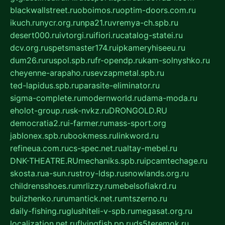
blackwallstreet.ru
oboimos.ru
optim-doors.com.ru
ikuch.ru
nycr.org.ru
npa21.ru
vremya-ch.spb.ru
desert000.ru
ivtorgi.ru
ifiori.ru
catalog-statei.ru
dcv.org.ru
spetsmaster174.ru
ipkameryhiseeu.ru
dum26.ru
ruspol.spb.ru
fr-opendp.ru
kam-solnyshko.ru
cheyenne-arapaho.ru
sevzapmetal.spb.ru
ted-lapidus.spb.ru
parasite-eliminator.ru
sigma-complete.ru
modernworld.ru
dama-moda.ru
eholot-group.ru
sk-nvkz.ru
DRONGOLD.RU
democratia2.ru
i-farmer.ru
mass-sport.org
jablonex.spb.ru
bookmess.ru
linkword.ru
refineua.com.ru
cs-spec.net.ru
altay-mebel.ru
DNK-THEATRE.RU
mechaniks.spb.ru
ipcamtechage.ru
skosta.ru
a-sun.ru
stroy-ldsp.ru
snowlands.org.ru
childrensshoes.ru
mrlizzy.ru
mebelsofiakrd.ru
bulizhenko.ru
rumantick.net.ru
mtszerno.ru
daily-fishing.ru
glushiteli-v-spb.ru
megasat.org.ru
localization.net.ru
flyingfish.pp.ru
ds5teremok.ru