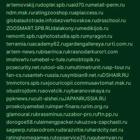
artemovskij.ru
dopler.spb.ru
aid70.ru
metall-perm.ru
ndm.msk.ru
ratingzooshop.ru
apiaccess.ru
globalautotrade.info
bezverhovskoe.ru
drsschool.ru
ZOOSMART.SPB.RU
dalakony.ru
medikijob.ru
remontt.spb.ru
photostudia.spb.ru
myragon.ru
terramia.ru
academy62.ru
gardengallereya.ru
rti.com.ru
artem-news.ru
biserinca.ru
krasnodarkurort.com
imshowtv.ru
mebel-v-tule.ru
mobtopik.ru
pcsecurity.net.ru
tool-sib.ru
multimetrunit.ru
sp-tour.ru
fan-cs.ru
santeh-russia.ru
symbian9.net.ru
DSHAIR.RU
tmmotors.spb.ru
xjocuricopii.com
musavtomat.msk.ru
obustrojdom.ru
sovetcik.ru
ybaranovskaya.ru
ppknews.ru
cult-alshei.ru
JAPANRUSSIA.RU
proekciyamebel.ru
imper-finans.ru
rim.org.ru
glamourai.ru
brassminus.ru
zabor-pro.ru
ftn.pp.ru
dorogoe58.ru
laimengpacker.ru
kuzova-zapchasti.ru
sageerp.ru
taxodrom.ru
dsrazvitie.ru
hardcity.net.ru
ratinghomegames.ru
topservice25.ru
gubernyan.ru