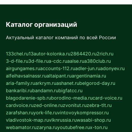
Каталог организаций
Актуальный каталог компаний по всей России
133chel.ru
13autor-kolonka.ru
2864420.ru
2rich.ru
3-d-file.ru
3d-file.ru
a-cdc.ru
aalse.ru
a380club.ru
airgungames.ru
accounts-112.ru
adler-jun.ru
adonyev.ru
alfeihavsalnassr.ru
altaipant.ru
argentinamia.ru
aria-family.ru
arkrym.ru
ashanet.ru
belgorod-day.ru
bankaribi.ru
bandamn.ru
bigfatcc.ru
blagodarenie-spb.ru
borodino-media.ru
card-voice.ru
cardvoice.ru
zed-online.ru
zvonitut.ru
zebra-tlt.ru
zarafshan.ru
york-life.ru
vintovoykompressor.ru
vladivostok-map.ru
vlknrussia.ru
wasabi-shop.ru
webamator.ru
zaryna.ru
youtubefree.ru
x-ton.ru