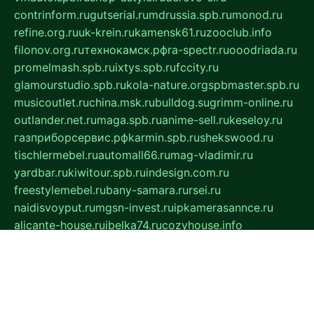
contrinform.ru
gutserial.ru
mdrussia.spb.ru
monod.ru
refine.org.ru
uk-krein.ru
kamensk61.ru
zooclub.info
filonov.org.ru
технокамск.рф
ra-spectr.ru
ooodriada.ru
promelmash.spb.ru
ixtys.spb.ru
fccity.ru
glamourstudio.spb.ru
kola-nature.org
spbmaster.spb.ru
musicoutlet.ru
china.msk.ru
bulldog.su
grimm-online.ru
outlander.net.ru
maga.spb.ru
anime-sell.ru
keseloy.ru
газприборсервис.рф
karmin.spb.ru
shekswood.ru
tischlermebel.ru
automall66.ru
mag-vladimir.ru
yardbar.ru
kiwitour.spb.ru
indesign.com.ru
freestylemebel.ru
bany-samara.ru
rsei.ru
naidisvoyput.ru
mgsn-invest.ru
ipkamerasannce.ru
alicante-house.ru
ibelka74.ru
cozyhouse.info
vlkargalev-studio.ru
700mb.ru
figura-ufa.ru
alina-live.ru
belarusiannews.ru
womenknow.ru
dos-vniimk.ru
sega.net.ru
dv.net.ru
phenomenonsofhistory.com
telesputnik.net.ru
wall.pp.ru
pylesosroidmi.ru
gtc-clan.ru
cligs.ru
bibikazap.ru
popova.org.ru