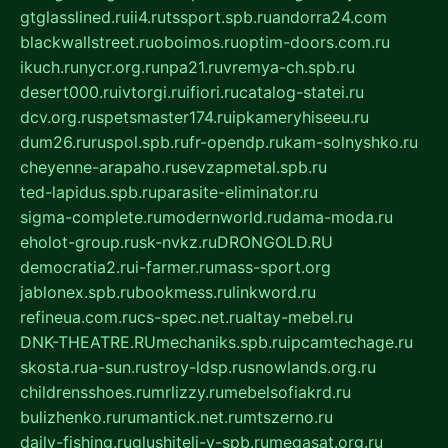
gtglasslined.ru
ii4.ru
tssport.spb.ru
andorra24.com
blackwallstreet.ru
oboimos.ru
optim-doors.com.ru
ikuch.ru
nycr.org.ru
npa21.ru
vremya-ch.spb.ru
desert000.ru
ivtorgi.ru
ifiori.ru
catalog-statei.ru
dcv.org.ru
spetsmaster174.ru
ipkameryhiseeu.ru
dum26.ru
ruspol.spb.ru
fr-opendp.ru
kam-solnyshko.ru
cheyenne-arapaho.ru
sevzapmetal.spb.ru
ted-lapidus.spb.ru
parasite-eliminator.ru
sigma-complete.ru
modernworld.ru
dama-moda.ru
eholot-group.ru
sk-nvkz.ru
DRONGOLD.RU
democratia2.ru
i-farmer.ru
mass-sport.org
jablonex.spb.ru
bookmess.ru
linkword.ru
refineua.com.ru
cs-spec.net.ru
altay-mebel.ru
DNK-THEATRE.RU
mechaniks.spb.ru
ipcamtechage.ru
skosta.ru
a-sun.ru
stroy-ldsp.ru
snowlands.org.ru
childrensshoes.ru
mrlizzy.ru
mebelsofiakrd.ru
bulizhenko.ru
rumantick.net.ru
mtszerno.ru
daily-fishing.ru
glushiteli-v-spb.ru
megasat.org.ru