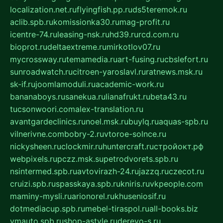
localization.net.ru
flyingfish.pp.ru
ds5teremok.ru
aclib.spb.ru
komissionka30.ru
mag-profit.ru
icentre-74.ru
leasing-nsk.ru
hd39.ru
rcd.com.ru
bioprot.ru
deltaextreme.ru
mirkotlov07.ru
mycrossway.ru
temamedia.ru
art-fusing.ru
cbslefort.ru
sunroadwatch.ru
citroen-yaroslavl.ru
ratnews.msk.ru
sk-if.ru
joomlamoduli.ru
academic-work.ru
bananaboys.ru
sanekua.ru
lianafrukt.ru
beta43.ru
tucsonwoori.com
alex-translation.ru
avantgardeclinics.ru
noel.msk.ru
buylq.ru
aquas-spb.ru
vilnerivne.com
bobry-2.ru
vtoroe-solnce.ru
nickysheen.ru
clockmir.ru
huntercraft.ru
стройокт.рф
webpixels.ru
pczz.msk.su
petrodvorets.spb.ru
nsintermed.spb.ru
avtovirazh-24.ru
jazzq.ru
czecot.ru
cruizi.spb.ru
spasskaya.spb.ru
kniris.ru
vkpeople.com
maminy-mysli.ru
arionorel.ru
khuseniosif.ru
dotmediacup.spb.ru
mebel-tiraspol.ru
all-books.biz
vmauto.spb.ru
shop-astyle.ru
derevo-s.ru