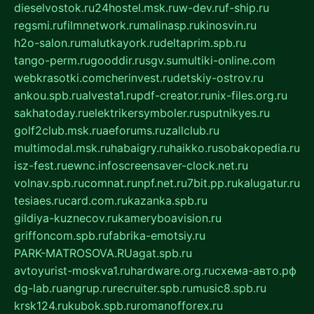
dieselvostok.ru
24hostel.msk.ru
w-dev.ru
f-ship.ru
regsmi.ru
filmnetwork.ru
malinasp.ru
kinosvin.ru
h2o-salon.ru
malutkayork.ru
deltaprim.spb.ru
tango-perm.ru
gooddir.ru
sgv.su
multiki-online.com
webkrasotki.com
cherinvest.ru
detskiy-ostrov.ru
ankou.spb.ru
alvesta1.ru
pdf-creator.ru
nix-files.org.ru
sakhatoday.ru
elektrikersymboler.ru
sputnikyes.ru
golf2club.msk.ru
aeforums.ru
zallclub.ru
multimodal.msk.ru
habaigry.ru
haikko.ru
sobakopedia.ru
isz-fest.ru
ewnc.info
screensaver-clock.net.ru
volnav.spb.ru
comnat.ru
npf.net.ru
7bit.pp.ru
kalugatur.ru
tesiaes.ru
card.com.ru
kazanka.spb.ru
gildiya-kuznecov.ru
kameryboavision.ru
griffoncom.spb.ru
fabrika-emotsiy.ru
PARK-MATROSOVA.RU
agat.spb.ru
avtoyurist-moskva1.ru
hardware.org.ru
схема-авто.рф
dg-lab.ru
angrup.ru
recruiter.spb.ru
music8.spb.ru
krsk124.ru
kubok.spb.ru
romanofforex.ru