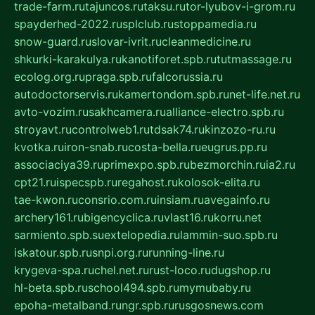
trade-farm.ru
tajuncos.ru
taksu.ru
tor-lyubov-i-grom.ru
spayderhed-2022.ru
splclub.ru
stoppamedia.ru
snow-guard.ru
slovar-ivrit.ru
cleanmedicine.ru
shkurki-karakulya.ru
kanotiforet.spb.ru
tutmassage.ru
ecolog.org.ru
praga.spb.ru
falcorussia.ru
autodoctorservis.ru
kamertondom.spb.ru
net-life.net.ru
avto-vozim.ru
sakhcamera.ru
alliance-electro.spb.ru
stroyavt.ru
controlweb1.ru
tdsak74.ru
kinzozo-ru.ru
kvotka.ru
iron-snab.ru
costa-bella.ru
eugrus.pp.ru
associaciya39.ru
primexpo.spb.ru
bezmorchin.ru
ia2.ru
cpt21.ru
ispecspb.ru
regahost.ru
kolosok-elita.ru
tae-kwon.ru
consrio.com.ru
insiam.ru
avegainfo.ru
archery161.ru
bigencyclica.ru
vlast16.ru
korru.net
sarmiento.spb.su
extelopedia.ru
lammin-suo.spb.ru
iskatour.spb.ru
snpi.org.ru
running-line.ru
krygeva-spa.ru
chel.net.ru
rust-loco.ru
dugshop.ru
hl-beta.spb.ru
school494.spb.ru
mymubaby.ru
epoha-metalband.ru
ngr.spb.ru
rusgosnews.com