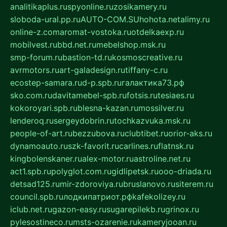
analitikaplus.ru
spyonline.ru
zosikamery.ru
sloboda-ural.pp.ru
AUTO-COM.SU
hohota.net
alimy.ru
online-z.com
aromat-vostoka.ru
otdelkaexp.ru
mobilvest.ru
bbd.net.ru
mebelshop.msk.ru
smp-forum.ru
bastion-td.ru
kosmoscreative.ru
avrmotors.ru
art-galadesign.ru
tiffany-c.ru
ecostep-samara.ru
d-p.spb.ru
галактика73.рф
sko.com.ru
davitamebel-spb.ru
fotsis.ru
tesiaes.ru
kokoroyari.spb.ru
blesna-kazan.ru
mossilver.ru
lenderoq.ru
sergeydobrin.ru
tochkazvuka.msk.ru
people-of-art.ru
bezzubova.ru
clubtibet.ru
orior-aks.ru
dynamoauto.ru
szk-favorit.ru
carlines.ru
flatnsk.ru
kingbolenskaner.ru
alex-motor.ru
astroline.net.ru
act1.spb.ru
polyglot.com.ru
gidlipetsk.ru
ooo-driada.ru
detsad125.ru
mir-zdoroviya.ru
bruslanovo.ru
siterem.ru
council.spb.ru
лодкипатриот.рф
kafekolizey.ru
iclub.net.ru
gazon-easy.ru
sugarepilekb.ru
grinox.ru
pylesostineco.ru
msts-ozarenie.ru
kameryjooan.ru