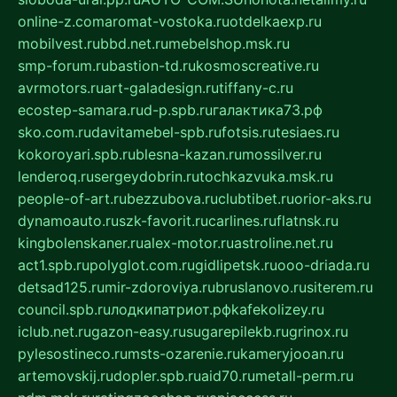
online-z.com
aromat-vostoka.ru
otdelkaexp.ru
mobilvest.ru
bbd.net.ru
mebelshop.msk.ru
smp-forum.ru
bastion-td.ru
kosmoscreative.ru
avrmotors.ru
art-galadesign.ru
tiffany-c.ru
ecostep-samara.ru
d-p.spb.ru
галактика73.рф
sko.com.ru
davitamebel-spb.ru
fotsis.ru
tesiaes.ru
kokoroyari.spb.ru
blesna-kazan.ru
mossilver.ru
lenderoq.ru
sergeydobrin.ru
tochkazvuka.msk.ru
people-of-art.ru
bezzubova.ru
clubtibet.ru
orior-aks.ru
dynamoauto.ru
szk-favorit.ru
carlines.ru
flatnsk.ru
kingbolenskaner.ru
alex-motor.ru
astroline.net.ru
act1.spb.ru
polyglot.com.ru
gidlipetsk.ru
ooo-driada.ru
detsad125.ru
mir-zdoroviya.ru
bruslanovo.ru
siterem.ru
council.spb.ru
лодкипатриот.рф
kafekolizey.ru
iclub.net.ru
gazon-easy.ru
sugarepilekb.ru
grinox.ru
pylesostineco.ru
msts-ozarenie.ru
kameryjooan.ru
artemovskij.ru
dopler.spb.ru
aid70.ru
metall-perm.ru