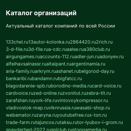
Каталог организаций
Актуальный каталог компаний по всей России
133chel.ru
13autor-kolonka.ru
2864420.ru
2rich.ru
3-d-file.ru
3d-file.ru
a-cdc.ru
aalse.ru
a380club.ru
airgungames.ru
accounts-112.ru
adler-jun.ru
adonyev.ru
alfeihavsalnassr.ru
altaipant.ru
argentinamia.ru
aria-family.ru
arkrym.ru
ashanet.ru
belgorod-day.ru
bankaribi.ru
bandamn.ru
bigfatcc.ru
blagodarenie-spb.ru
borodino-media.ru
card-voice.ru
cardvoice.ru
zed-online.ru
zvonitut.ru
zebra-tlt.ru
zarafshan.ru
york-life.ru
vintovoykompressor.ru
vladivostok-map.ru
vlknrussia.ru
wasabi-shop.ru
webamator.ru
zaryna.ru
youtubefree.ru
x-ton.ru
trade-farm.ru
tajuncos.ru
taksu.ru
tor-lyubov-i-grom.ru
spayderhed-2022.ru
splclub.ru
stoppamedia.ru