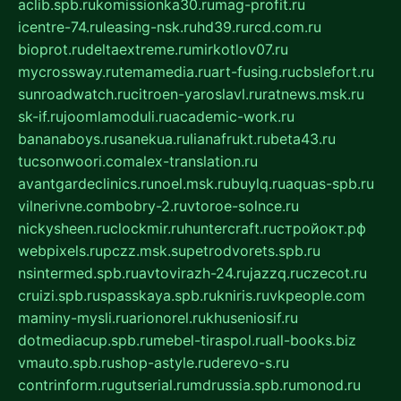
aclib.spb.ru
komissionka30.ru
mag-profit.ru
icentre-74.ru
leasing-nsk.ru
hd39.ru
rcd.com.ru
bioprot.ru
deltaextreme.ru
mirkotlov07.ru
mycrossway.ru
temamedia.ru
art-fusing.ru
cbslefort.ru
sunroadwatch.ru
citroen-yaroslavl.ru
ratnews.msk.ru
sk-if.ru
joomlamoduli.ru
academic-work.ru
bananaboys.ru
sanekua.ru
lianafrukt.ru
beta43.ru
tucsonwoori.com
alex-translation.ru
avantgardeclinics.ru
noel.msk.ru
buylq.ru
aquas-spb.ru
vilnerivne.com
bobry-2.ru
vtoroe-solnce.ru
nickysheen.ru
clockmir.ru
huntercraft.ru
стройокт.рф
webpixels.ru
pczz.msk.su
petrodvorets.spb.ru
nsintermed.spb.ru
avtovirazh-24.ru
jazzq.ru
czecot.ru
cruizi.spb.ru
spasskaya.spb.ru
kniris.ru
vkpeople.com
maminy-mysli.ru
arionorel.ru
khuseniosif.ru
dotmediacup.spb.ru
mebel-tiraspol.ru
all-books.biz
vmauto.spb.ru
shop-astyle.ru
derevo-s.ru
contrinform.ru
gutserial.ru
mdrussia.spb.ru
monod.ru