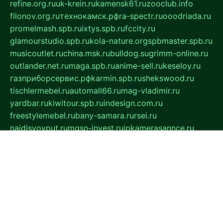
refine.org.ru
uk-krein.ru
kamensk61.ru
zooclub.info
filonov.org.ru
технокамск.рф
ra-spectr.ru
ooodriada.ru
promelmash.spb.ru
ixtys.spb.ru
fccity.ru
glamourstudio.spb.ru
kola-nature.org
spbmaster.spb.ru
musicoutlet.ru
china.msk.ru
bulldog.su
grimm-online.ru
outlander.net.ru
maga.spb.ru
anime-sell.ru
keseloy.ru
газприборсервис.рф
karmin.spb.ru
shekswood.ru
tischlermebel.ru
automall66.ru
mag-vladimir.ru
yardbar.ru
kiwitour.spb.ru
indesign.com.ru
freestylemebel.ru
bany-samara.ru
rsei.ru
naidisvoyput.ru
mgsn-invest.ru
ipkamerasannce.ru
alicante-house.ru
ibelka74.ru
cozyhouse.info
vlkargalev-studio.ru
700mb.ru
figura-ufa.ru
alina-live.ru
belarusiannews.ru
womenknow.ru
dos-vniimk.ru
sega.net.ru
dv.net.ru
phenomenonsofhistory.com
telesputnik.net.ru
wall.pp.ru
pylesosroidmi.ru
gtc-clan.ru
cligs.ru
bibikazap.ru
popova.org.ru
netwhistler.spb.ru
bellvil.ru
bonzon.ru
iss-vladik.ru