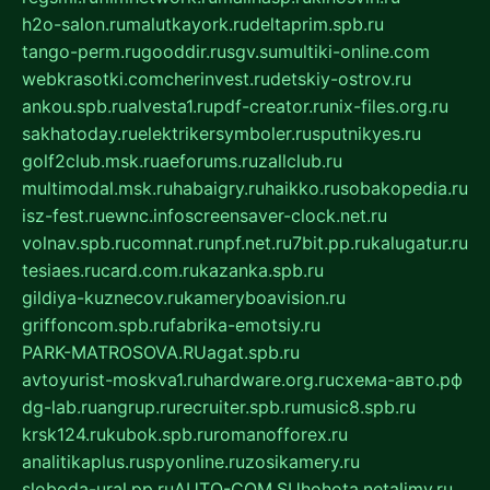
h2o-salon.ru
malutkayork.ru
deltaprim.spb.ru
tango-perm.ru
gooddir.ru
sgv.su
multiki-online.com
webkrasotki.com
cherinvest.ru
detskiy-ostrov.ru
ankou.spb.ru
alvesta1.ru
pdf-creator.ru
nix-files.org.ru
sakhatoday.ru
elektrikersymboler.ru
sputnikyes.ru
golf2club.msk.ru
aeforums.ru
zallclub.ru
multimodal.msk.ru
habaigry.ru
haikko.ru
sobakopedia.ru
isz-fest.ru
ewnc.info
screensaver-clock.net.ru
volnav.spb.ru
comnat.ru
npf.net.ru
7bit.pp.ru
kalugatur.ru
tesiaes.ru
card.com.ru
kazanka.spb.ru
gildiya-kuznecov.ru
kameryboavision.ru
griffoncom.spb.ru
fabrika-emotsiy.ru
PARK-MATROSOVA.RU
agat.spb.ru
avtoyurist-moskva1.ru
hardware.org.ru
схема-авто.рф
dg-lab.ru
angrup.ru
recruiter.spb.ru
music8.spb.ru
krsk124.ru
kubok.spb.ru
romanofforex.ru
analitikaplus.ru
spyonline.ru
zosikamery.ru
sloboda-ural.pp.ru
AUTO-COM.SU
hohota.net
alimy.ru