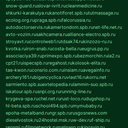
snow-guard.ru
slovar-ivrit.ru
cleanmedicine.ru
shkurki-karakulya.ru
kanotiforet.spb.ru
tutmassage.ru
ecolog.org.ru
praga.spb.ru
falcorussia.ru
autodoctorservis.ru
kamertondom.spb.ru
net-life.net.ru
avto-vozim.ru
sakhcamera.ru
alliance-electro.spb.ru
stroyavt.ru
controlweb1.ru
tdsak74.ru
kinzozo-ru.ru
kvotka.ru
iron-snab.ru
costa-bella.ru
eugrus.pp.ru
associaciya39.ru
primexpo.spb.ru
bezmorchin.ru
ia2.ru
cpt21.ru
ispecspb.ru
regahost.ru
kolosok-elita.ru
tae-kwon.ru
consrio.com.ru
insiam.ru
avegainfo.ru
archery161.ru
bigencyclica.ru
vlast16.ru
korru.net
sarmiento.spb.su
extelopedia.ru
lammin-suo.spb.ru
iskatour.spb.ru
snpi.org.ru
running-line.ru
krygeva-spa.ru
chel.net.ru
rust-loco.ru
dugshop.ru
hl-beta.spb.ru
school494.spb.ru
mymubaby.ru
epoha-metalband.ru
ngr.spb.ru
rusgosnews.com
dieselvostok.ru
24hostel.msk.ru
w-dev.ru
f-ship.ru
regsmi.ru
filmnetwork.ru
malinasp.ru
kinosvin.ru