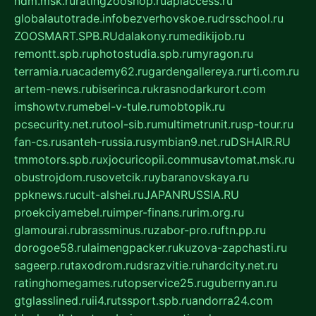
ndm.msk.ru
ratingzooshop.ru
apiaccess.ru
globalautotrade.info
bezverhovskoe.ru
drsschool.ru
ZOOSMART.SPB.RU
dalakony.ru
medikijob.ru
remontt.spb.ru
photostudia.spb.ru
myragon.ru
terramia.ru
academy62.ru
gardengallereya.ru
rti.com.ru
artem-news.ru
biserinca.ru
krasnodarkurort.com
imshowtv.ru
mebel-v-tule.ru
mobtopik.ru
pcsecurity.net.ru
tool-sib.ru
multimetrunit.ru
sp-tour.ru
fan-cs.ru
santeh-russia.ru
symbian9.net.ru
DSHAIR.RU
tmmotors.spb.ru
xjocuricopii.com
musavtomat.msk.ru
obustrojdom.ru
sovetcik.ru
ybaranovskaya.ru
ppknews.ru
cult-alshei.ru
JAPANRUSSIA.RU
proekciyamebel.ru
imper-finans.ru
rim.org.ru
glamourai.ru
brassminus.ru
zabor-pro.ru
ftn.pp.ru
dorogoe58.ru
laimengpacker.ru
kuzova-zapchasti.ru
sageerp.ru
taxodrom.ru
dsrazvitie.ru
hardcity.net.ru
ratinghomegames.ru
topservice25.ru
gubernyan.ru
gtglasslined.ru
ii4.ru
tssport.spb.ru
andorra24.com