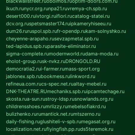
blackwallstreet.ru
oboimos.ru
optim-doors.com.ru
ikuch.ru
nycr.org.ru
npa21.ru
vremya-ch.spb.ru
desert000.ru
ivtorgi.ru
ifiori.ru
catalog-statei.ru
dcv.org.ru
spetsmaster174.ru
ipkameryhiseeu.ru
dum26.ru
ruspol.spb.ru
fr-opendp.ru
kam-solnyshko.ru
cheyenne-arapaho.ru
sevzapmetal.spb.ru
ted-lapidus.spb.ru
parasite-eliminator.ru
sigma-complete.ru
modernworld.ru
dama-moda.ru
eholot-group.ru
sk-nvkz.ru
DRONGOLD.RU
democratia2.ru
i-farmer.ru
mass-sport.org
jablonex.spb.ru
bookmess.ru
linkword.ru
refineua.com.ru
cs-spec.net.ru
altay-mebel.ru
DNK-THEATRE.RU
mechaniks.spb.ru
ipcamtechage.ru
skosta.ru
a-sun.ru
stroy-ldsp.ru
snowlands.org.ru
childrensshoes.ru
mrlizzy.ru
mebelsofiakrd.ru
bulizhenko.ru
rumantick.net.ru
mtszerno.ru
daily-fishing.ru
glushiteli-v-spb.ru
megasat.org.ru
localization.net.ru
flyingfish.pp.ru
ds5teremok.ru