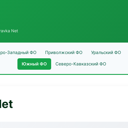
ravka Net
ро-Западный ФО
Приволжский ФО
Уральский ФО
Южный ФО
Северо-Кавказский ФО
Net