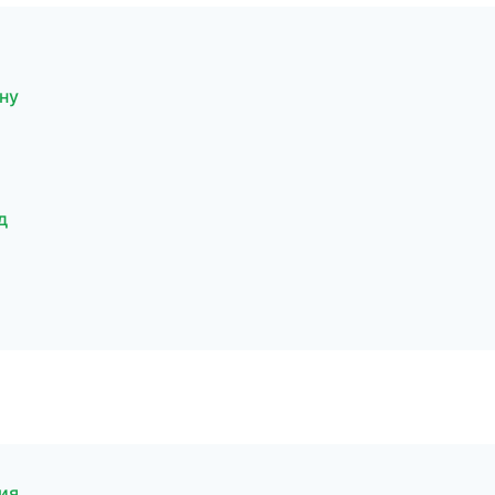
ну
д
ия