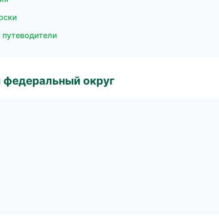
доски
и путеводители
 федеральный округ