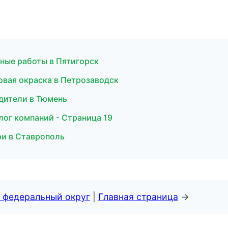
ные работы в Пятигорск
вая окраска в Петрозаводск
одители в Тюмень
лог компаний - Страница 19
ри в Ставрополь
 федеральный округ
|
Главная страница
→