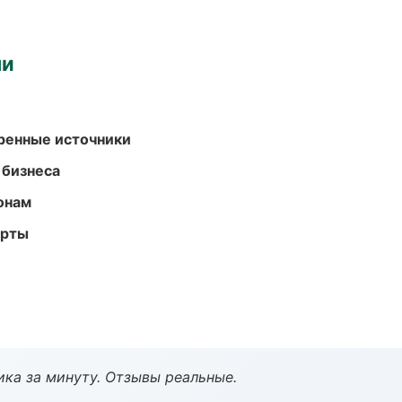
ми
еренные источники
 бизнеса
онам
арты
ка за минуту. Отзывы реальные.