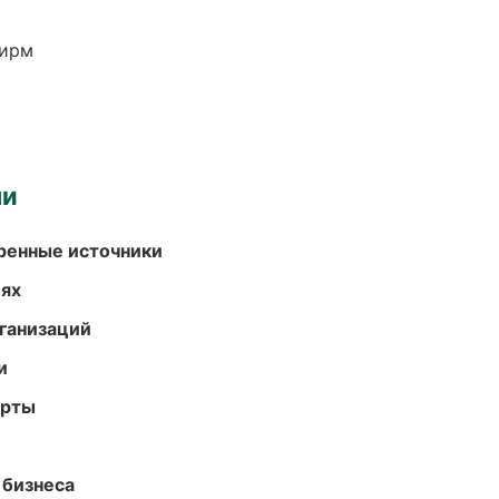
фирм
ми
еренные источники
иях
ганизаций
и
арты
 бизнеса