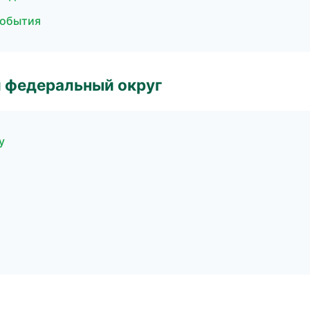
события
 федеральный округ
у