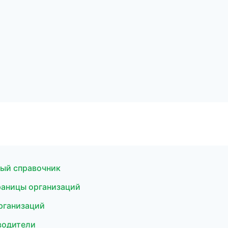
ный справочник
раницы организаций
рганизаций
водители