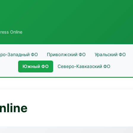
ress Online
ро-Западный ФО
Приволжский ФО
Уральский ФО
Южный ФО
Северо-Кавказский ФО
nline