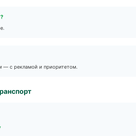
е?
е.
м — с рекламой и приоритетом.
транспорт
у