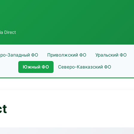
 Direct
ро-Западный ФО
Приволжский ФО
Уральский ФО
Южный ФО
Северо-Кавказский ФО
ct