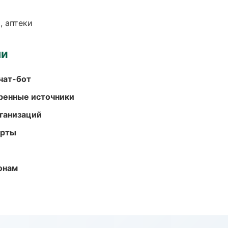
, аптеки
ми
чат-бот
еренные источники
ганизаций
арты
онам