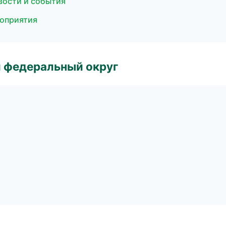
вости и события
роприятия
 федеральный округ