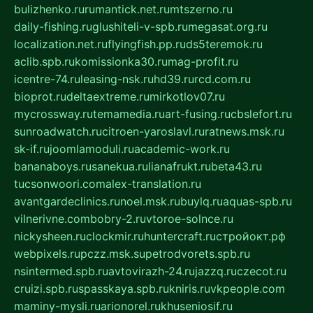
bulizhenko.ru
rumantick.net.ru
mtszerno.ru
daily-fishing.ru
glushiteli-v-spb.ru
megasat.org.ru
localization.net.ru
flyingfish.pp.ru
ds5teremok.ru
aclib.spb.ru
komissionka30.ru
mag-profit.ru
icentre-74.ru
leasing-nsk.ru
hd39.ru
rcd.com.ru
bioprot.ru
deltaextreme.ru
mirkotlov07.ru
mycrossway.ru
temamedia.ru
art-fusing.ru
cbslefort.ru
sunroadwatch.ru
citroen-yaroslavl.ru
ratnews.msk.ru
sk-if.ru
joomlamoduli.ru
academic-work.ru
bananaboys.ru
sanekua.ru
lianafrukt.ru
beta43.ru
tucsonwoori.com
alex-translation.ru
avantgardeclinics.ru
noel.msk.ru
buylq.ru
aquas-spb.ru
vilnerivne.com
bobry-2.ru
vtoroe-solnce.ru
nickysheen.ru
clockmir.ru
huntercraft.ru
стройокт.рф
webpixels.ru
pczz.msk.su
petrodvorets.spb.ru
nsintermed.spb.ru
avtovirazh-24.ru
jazzq.ru
czecot.ru
cruizi.spb.ru
spasskaya.spb.ru
kniris.ru
vkpeople.com
maminy-mysli.ru
arionorel.ru
khuseniosif.ru