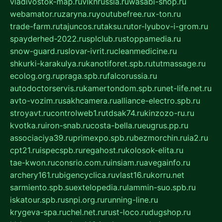
vladivostok-map.ru
vlknrussia.ru
wasabi-shop.ru
webamator.ru
zaryna.ru
youtubefree.ru
x-ton.ru
trade-farm.ru
tajuncos.ru
taksu.ru
tor-lyubov-i-grom.ru
spayderhed-2022.ru
splclub.ru
stoppamedia.ru
snow-guard.ru
slovar-ivrit.ru
cleanmedicine.ru
shkurki-karakulya.ru
kanotiforet.spb.ru
tutmassage.ru
ecolog.org.ru
praga.spb.ru
falcorussia.ru
autodoctorservis.ru
kamertondom.spb.ru
net-life.net.ru
avto-vozim.ru
sakhcamera.ru
alliance-electro.spb.ru
stroyavt.ru
controlweb1.ru
tdsak74.ru
kinzozo-ru.ru
kvotka.ru
iron-snab.ru
costa-bella.ru
eugrus.pp.ru
associaciya39.ru
primexpo.spb.ru
bezmorchin.ru
ia2.ru
cpt21.ru
ispecspb.ru
regahost.ru
kolosok-elita.ru
tae-kwon.ru
consrio.com.ru
insiam.ru
avegainfo.ru
archery161.ru
bigencyclica.ru
vlast16.ru
korru.net
sarmiento.spb.su
extelopedia.ru
lammin-suo.spb.ru
iskatour.spb.ru
snpi.org.ru
running-line.ru
krygeva-spa.ru
chel.net.ru
rust-loco.ru
dugshop.ru