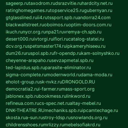
sageerp.ru
taxodrom.ru
dsrazvitie.ru
hardcity.net.ru
ratinghomegames.ru
topservice25.ru
gubernyan.ru
gtglasslined.ru
ii4.ru
tssport.spb.ru
andorra24.com
blackwallstreet.ru
oboimos.ru
optim-doors.com.ru
ikuch.ru
nycr.org.ru
npa21.ru
vremya-ch.spb.ru
desert000.ru
ivtorgi.ru
ifiori.ru
catalog-statei.ru
dcv.org.ru
spetsmaster174.ru
ipkameryhiseeu.ru
dum26.ru
ruspol.spb.ru
fr-opendp.ru
kam-solnyshko.ru
cheyenne-arapaho.ru
sevzapmetal.spb.ru
ted-lapidus.spb.ru
parasite-eliminator.ru
sigma-complete.ru
modernworld.ru
dama-moda.ru
eholot-group.ru
sk-nvkz.ru
DRONGOLD.RU
democratia2.ru
i-farmer.ru
mass-sport.org
jablonex.spb.ru
bookmess.ru
linkword.ru
refineua.com.ru
cs-spec.net.ru
altay-mebel.ru
DNK-THEATRE.RU
mechaniks.spb.ru
ipcamtechage.ru
skosta.ru
a-sun.ru
stroy-ldsp.ru
snowlands.org.ru
childrensshoes.ru
mrlizzy.ru
mebelsofiakrd.ru