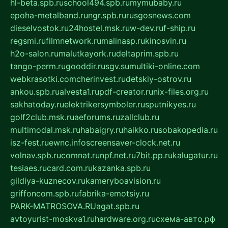
hl-beta.spb.ru
school494.spb.ru
mymubaby.ru
epoha-metalband.ru
ngr.spb.ru
rusgosnews.com
dieselvostok.ru
24hostel.msk.ru
w-dev.ru
f-ship.ru
regsmi.ru
filmnetwork.ru
malinasp.ru
kinosvin.ru
h2o-salon.ru
malutkayork.ru
deltaprim.spb.ru
tango-perm.ru
gooddir.ru
sgv.su
multiki-online.com
webkrasotki.com
cherinvest.ru
detskiy-ostrov.ru
ankou.spb.ru
alvesta1.ru
pdf-creator.ru
nix-files.org.ru
sakhatoday.ru
elektrikersymboler.ru
sputnikyes.ru
golf2club.msk.ru
aeforums.ru
zallclub.ru
multimodal.msk.ru
habaigry.ru
haikko.ru
sobakopedia.ru
isz-fest.ru
ewnc.info
screensaver-clock.net.ru
volnav.spb.ru
comnat.ru
npf.net.ru
7bit.pp.ru
kalugatur.ru
tesiaes.ru
card.com.ru
kazanka.spb.ru
gildiya-kuznecov.ru
kameryboavision.ru
griffoncom.spb.ru
fabrika-emotsiy.ru
PARK-MATROSOVA.RU
agat.spb.ru
avtoyurist-moskva1.ru
hardware.org.ru
схема-авто.рф