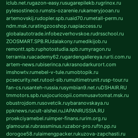
iclub.net.ru
gazon-easy.ru
sugarepilekb.ru
grinox.ru
pylesostineco.ru
msts-ozarenie.ru
kameryjooan.ru
artemovskij.ru
dopler.spb.ru
aid70.ru
metall-perm.ru
ndm.msk.ru
ratingzooshop.ru
apiaccess.ru
globalautotrade.info
bezverhovskoe.ru
drsschool.ru
ZOOSMART.SPB.RU
dalakony.ru
medikijob.ru
remontt.spb.ru
photostudia.spb.ru
myragon.ru
terramia.ru
academy62.ru
gardengallereya.ru
rti.com.ru
artem-news.ru
biserinca.ru
krasnodarkurort.com
imshowtv.ru
mebel-v-tule.ru
mobtopik.ru
pcsecurity.net.ru
tool-sib.ru
multimetrunit.ru
sp-tour.ru
fan-cs.ru
santeh-russia.ru
symbian9.net.ru
DSHAIR.RU
tmmotors.spb.ru
xjocuricopii.com
musavtomat.msk.ru
obustrojdom.ru
sovetcik.ru
ybaranovskaya.ru
ppknews.ru
cult-alshei.ru
JAPANRUSSIA.RU
proekciyamebel.ru
imper-finans.ru
rim.org.ru
glamourai.ru
brassminus.ru
zabor-pro.ru
ftn.pp.ru
dorogoe58.ru
laimengpacker.ru
kuzova-zapchasti.ru