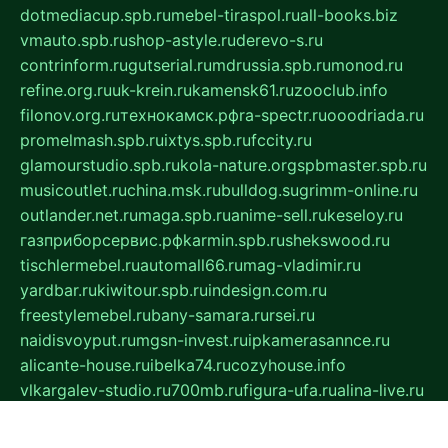
dotmediacup.spb.ru
mebel-tiraspol.ru
all-books.biz
vmauto.spb.ru
shop-astyle.ru
derevo-s.ru
contrinform.ru
gutserial.ru
mdrussia.spb.ru
monod.ru
refine.org.ru
uk-krein.ru
kamensk61.ru
zooclub.info
filonov.org.ru
технокамск.рф
ra-spectr.ru
ooodriada.ru
promelmash.spb.ru
ixtys.spb.ru
fccity.ru
glamourstudio.spb.ru
kola-nature.org
spbmaster.spb.ru
musicoutlet.ru
china.msk.ru
bulldog.su
grimm-online.ru
outlander.net.ru
maga.spb.ru
anime-sell.ru
keseloy.ru
газприборсервис.рф
karmin.spb.ru
shekswood.ru
tischlermebel.ru
automall66.ru
mag-vladimir.ru
yardbar.ru
kiwitour.spb.ru
indesign.com.ru
freestylemebel.ru
bany-samara.ru
rsei.ru
naidisvoyput.ru
mgsn-invest.ru
ipkamerasannce.ru
alicante-house.ru
ibelka74.ru
cozyhouse.info
vlkargalev-studio.ru
700mb.ru
figura-ufa.ru
alina-live.ru
belarusiannews.ru
womenknow.ru
dos-vniimk.ru
sega.net.ru
dv.net.ru
phenomenonsofhistory.com