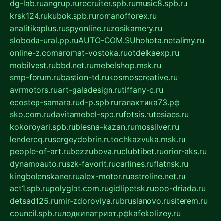
dg-lab.ru
angrup.ru
recruiter.spb.ru
music8.spb.ru
krsk124.ru
kubok.spb.ru
romanofforex.ru
analitikaplus.ru
spyonline.ru
zosikamery.ru
sloboda-ural.pp.ru
AUTO-COM.SU
hohota.net
alimy.ru
online-z.com
aromat-vostoka.ru
otdelkaexp.ru
mobilvest.ru
bbd.net.ru
mebelshop.msk.ru
smp-forum.ru
bastion-td.ru
kosmoscreative.ru
avrmotors.ru
art-galadesign.ru
tiffany-c.ru
ecostep-samara.ru
d-p.spb.ru
галактика73.рф
sko.com.ru
davitamebel-spb.ru
fotsis.ru
tesiaes.ru
kokoroyari.spb.ru
blesna-kazan.ru
mossilver.ru
lenderoq.ru
sergeydobrin.ru
tochkazvuka.msk.ru
people-of-art.ru
bezzubova.ru
clubtibet.ru
orior-aks.ru
dynamoauto.ru
szk-favorit.ru
carlines.ru
flatnsk.ru
kingbolenskaner.ru
alex-motor.ru
astroline.net.ru
act1.spb.ru
polyglot.com.ru
gidlipetsk.ru
ooo-driada.ru
detsad125.ru
mir-zdoroviya.ru
bruslanovo.ru
siterem.ru
council.spb.ru
лодкипатриот.рф
kafekolizey.ru