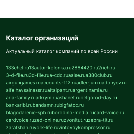
Каталог организаций
Актуальный каталог компаний по всей России
133chel.ru
13autor-kolonka.ru
2864420.ru
2rich.ru
3-d-file.ru
3d-file.ru
a-cdc.ru
aalse.ru
a380club.ru
airgungames.ru
accounts-112.ru
adler-jun.ru
adonyev.ru
alfeihavsalnassr.ru
altaipant.ru
argentinamia.ru
aria-family.ru
arkrym.ru
ashanet.ru
belgorod-day.ru
bankaribi.ru
bandamn.ru
bigfatcc.ru
blagodarenie-spb.ru
borodino-media.ru
card-voice.ru
cardvoice.ru
zed-online.ru
zvonitut.ru
zebra-tlt.ru
zarafshan.ru
york-life.ru
vintovoykompressor.ru