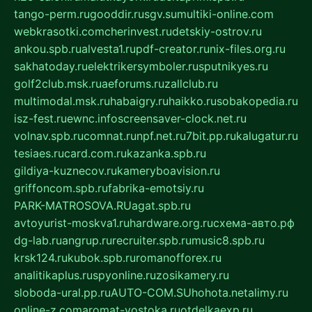
tango-perm.ru
gooddir.ru
sgv.su
multiki-online.com
webkrasotki.com
cherinvest.ru
detskiy-ostrov.ru
ankou.spb.ru
alvesta1.ru
pdf-creator.ru
nix-files.org.ru
sakhatoday.ru
elektrikersymboler.ru
sputnikyes.ru
golf2club.msk.ru
aeforums.ru
zallclub.ru
multimodal.msk.ru
habaigry.ru
haikko.ru
sobakopedia.ru
isz-fest.ru
ewnc.info
screensaver-clock.net.ru
volnav.spb.ru
comnat.ru
npf.net.ru
7bit.pp.ru
kalugatur.ru
tesiaes.ru
card.com.ru
kazanka.spb.ru
gildiya-kuznecov.ru
kameryboavision.ru
griffoncom.spb.ru
fabrika-emotsiy.ru
PARK-MATROSOVA.RU
agat.spb.ru
avtoyurist-moskva1.ru
hardware.org.ru
схема-авто.рф
dg-lab.ru
angrup.ru
recruiter.spb.ru
music8.spb.ru
krsk124.ru
kubok.spb.ru
romanofforex.ru
analitikaplus.ru
spyonline.ru
zosikamery.ru
sloboda-ural.pp.ru
AUTO-COM.SU
hohota.net
alimy.ru
online-z.com
aromat-vostoka.ru
otdelkaexp.ru