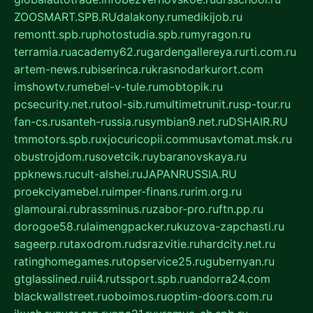
ZOOSMART.SPB.RU
dalakony.ru
medikijob.ru
remontt.spb.ru
photostudia.spb.ru
myragon.ru
terramia.ru
academy62.ru
gardengallereya.ru
rti.com.ru
artem-news.ru
biserinca.ru
krasnodarkurort.com
imshowtv.ru
mebel-v-tule.ru
mobtopik.ru
pcsecurity.net.ru
tool-sib.ru
multimetrunit.ru
sp-tour.ru
fan-cs.ru
santeh-russia.ru
symbian9.net.ru
DSHAIR.RU
tmmotors.spb.ru
xjocuricopii.com
musavtomat.msk.ru
obustrojdom.ru
sovetcik.ru
ybaranovskaya.ru
ppknews.ru
cult-alshei.ru
JAPANRUSSIA.RU
proekciyamebel.ru
imper-finans.ru
rim.org.ru
glamourai.ru
brassminus.ru
zabor-pro.ru
ftn.pp.ru
dorogoe58.ru
laimengpacker.ru
kuzova-zapchasti.ru
sageerp.ru
taxodrom.ru
dsrazvitie.ru
hardcity.net.ru
ratinghomegames.ru
topservice25.ru
gubernyan.ru
gtglasslined.ru
ii4.ru
tssport.spb.ru
andorra24.com
blackwallstreet.ru
oboimos.ru
optim-doors.com.ru