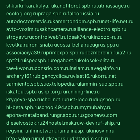
shkurki-karakulya.ru
kanotiforet.spb.ru
tutmassage.ru
ecolog.org.ru
praga.spb.ru
falcorussia.ru
autodoctorservis.ru
kamertondom.spb.ru
net-life.net.ru
avto-vozim.ru
sakhcamera.ru
alliance-electro.spb.ru
stroyavt.ru
controlweb1.ru
tdsak74.ru
kinzozo-ru.ru
kvotka.ru
iron-snab.ru
costa-bella.ru
eugrus.pp.ru
associaciya39.ru
primexpo.spb.ru
bezmorchin.ru
ia2.ru
cpt21.ru
ispecspb.ru
regahost.ru
kolosok-elita.ru
tae-kwon.ru
consrio.com.ru
insiam.ru
avegainfo.ru
archery161.ru
bigencyclica.ru
vlast16.ru
korru.net
sarmiento.spb.su
extelopedia.ru
lammin-suo.spb.ru
iskatour.spb.ru
snpi.org.ru
running-line.ru
krygeva-spa.ru
chel.net.ru
rust-loco.ru
dugshop.ru
hl-beta.spb.ru
school494.spb.ru
mymubaby.ru
epoha-metalband.ru
ngr.spb.ru
rusgosnews.com
dieselvostok.ru
24hostel.msk.ru
w-dev.ru
f-ship.ru
regsmi.ru
filmnetwork.ru
malinasp.ru
kinosvin.ru
h2o-salon.ru
malutkayork.ru
deltaprim.spb.ru