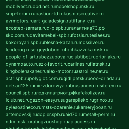
mobilvest.ru
bbd.net.ru
mebelshop.msk.ru
smp-forum.ru
bastion-td.ru
kosmoscreative.ru
avrmotors.ru
art-galadesign.ru
tiffany-c.ru
ecostep-samara.ru
d-p.spb.ru
галактика73.рф
sko.com.ru
davitamebel-spb.ru
fotsis.ru
tesiaes.ru
kokoroyari.spb.ru
blesna-kazan.ru
mossilver.ru
lenderoq.ru
sergeydobrin.ru
tochkazvuka.msk.ru
people-of-art.ru
bezzubova.ru
clubtibet.ru
orior-aks.ru
dynamoauto.ru
szk-favorit.ru
carlines.ru
flatnsk.ru
kingbolenskaner.ru
alex-motor.ru
astroline.net.ru
act1.spb.ru
polyglot.com.ru
gidlipetsk.ru
ooo-driada.ru
detsad125.ru
mir-zdoroviya.ru
bruslanovo.ru
siterem.ru
council.spb.ru
лодкипатриот.рф
kafekolizey.ru
iclub.net.ru
gazon-easy.ru
sugarepilekb.ru
grinox.ru
pylesostineco.ru
msts-ozarenie.ru
kameryjooan.ru
artemovskij.ru
dopler.spb.ru
aid70.ru
metall-perm.ru
ndm.msk.ru
ratingzooshop.ru
apiaccess.ru
globalautotrade.info
bezverhovskoe.ru
drsschool.ru