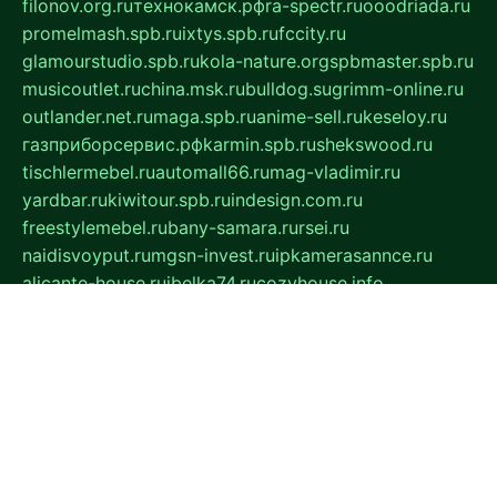
filonov.org.ru
технокамск.рф
ra-spectr.ru
ooodriada.ru
promelmash.spb.ru
ixtys.spb.ru
fccity.ru
glamourstudio.spb.ru
kola-nature.org
spbmaster.spb.ru
musicoutlet.ru
china.msk.ru
bulldog.su
grimm-online.ru
outlander.net.ru
maga.spb.ru
anime-sell.ru
keseloy.ru
газприборсервис.рф
karmin.spb.ru
shekswood.ru
tischlermebel.ru
automall66.ru
mag-vladimir.ru
yardbar.ru
kiwitour.spb.ru
indesign.com.ru
freestylemebel.ru
bany-samara.ru
rsei.ru
naidisvoyput.ru
mgsn-invest.ru
ipkamerasannce.ru
alicante-house.ru
ibelka74.ru
cozyhouse.info
vlkargalev-studio.ru
700mb.ru
figura-ufa.ru
alina-live.ru
belarusiannews.ru
womenknow.ru
dos-vniimk.ru
sega.net.ru
dv.net.ru
phenomenonsofhistory.com
telesputnik.net.ru
wall.pp.ru
pylesosroidmi.ru
gtc-clan.ru
cligs.ru
bibikazap.ru
popova.org.ru
netwhistler.spb.ru
bellvil.ru
bonzon.ru
iss-vladik.ru
defiparis.net.ru
las-gryzas.ru
amku.ru