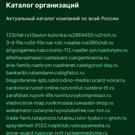
Каталог организаций
Актуальный каталог компаний по всей России
133chel.ru
13autor-kolonka.ru
2864420.ru
2rich.ru
3-d-file.ru
3d-file.ru
a-cdc.ru
aalse.ru
a380club.ru
airgungames.ru
accounts-112.ru
adler-jun.ru
adonyev.ru
alfeihavsalnassr.ru
altaipant.ru
argentinamia.ru
aria-family.ru
arkrym.ru
ashanet.ru
belgorod-day.ru
bankaribi.ru
bandamn.ru
bigfatcc.ru
blagodarenie-spb.ru
borodino-media.ru
card-voice.ru
cardvoice.ru
zed-online.ru
zvonitut.ru
zebra-tlt.ru
zarafshan.ru
york-life.ru
vintovoykompressor.ru
vladivostok-map.ru
vlknrussia.ru
wasabi-shop.ru
webamator.ru
zaryna.ru
youtubefree.ru
x-ton.ru
trade-farm.ru
tajuncos.ru
taksu.ru
tor-lyubov-i-grom.ru
spayderhed-2022.ru
splclub.ru
stoppamedia.ru
snow-guard.ru
slovar-ivrit.ru
cleanmedicine.ru