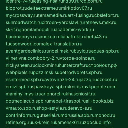
icentre-74.ru
leasing-nsk.ru
hd39.ru
rcd.com.ru
bioprot.ru
deltaextreme.ru
mirkotlov07.ru
mycrossway.ru
temamedia.ru
art-fusing.ru
cbslefort.ru
sunroadwatch.ru
citroen-yaroslavl.ru
ratnews.msk.ru
sk-if.ru
joomlamoduli.ru
academic-work.ru
bananaboys.ru
sanekua.ru
lianafrukt.ru
beta43.ru
tucsonwoori.com
alex-translation.ru
avantgardeclinics.ru
noel.msk.ru
buylq.ru
aquas-spb.ru
vilnerivne.com
bobry-2.ru
vtoroe-solnce.ru
nickysheen.ru
clockmir.ru
huntercraft.ru
стройокт.рф
webpixels.ru
pczz.msk.su
petrodvorets.spb.ru
nsintermed.spb.ru
avtovirazh-24.ru
jazzq.ru
czecot.ru
cruizi.spb.ru
spasskaya.spb.ru
kniris.ru
vkpeople.com
maminy-mysli.ru
arionorel.ru
khuseniosif.ru
dotmediacup.spb.ru
mebel-tiraspol.ru
all-books.biz
vmauto.spb.ru
shop-astyle.ru
derevo-s.ru
contrinform.ru
gutserial.ru
mdrussia.spb.ru
monod.ru
refine.org.ru
uk-krein.ru
kamensk61.ru
zooclub.info