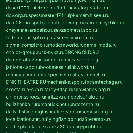
ikuch.ru
nycr.org.ru
npa21.ru
vremya-ch.spb.ru
desert000.ru
ivtorgi.ru
ifiori.ru
catalog-statei.ru
dcv.org.ru
spetsmaster174.ru
ipkameryhiseeu.ru
dum26.ru
ruspol.spb.ru
fr-opendp.ru
kam-solnyshko.ru
cheyenne-arapaho.ru
sevzapmetal.spb.ru
ted-lapidus.spb.ru
parasite-eliminator.ru
sigma-complete.ru
modernworld.ru
dama-moda.ru
eholot-group.ru
sk-nvkz.ru
DRONGOLD.RU
democratia2.ru
i-farmer.ru
mass-sport.org
jablonex.spb.ru
bookmess.ru
linkword.ru
refineua.com.ru
cs-spec.net.ru
altay-mebel.ru
DNK-THEATRE.RU
mechaniks.spb.ru
ipcamtechage.ru
skosta.ru
a-sun.ru
stroy-ldsp.ru
snowlands.org.ru
childrensshoes.ru
mrlizzy.ru
mebelsofiakrd.ru
bulizhenko.ru
rumantick.net.ru
mtszerno.ru
daily-fishing.ru
glushiteli-v-spb.ru
megasat.org.ru
localization.net.ru
flyingfish.pp.ru
ds5teremok.ru
aclib.spb.ru
komissionka30.ru
mag-profit.ru