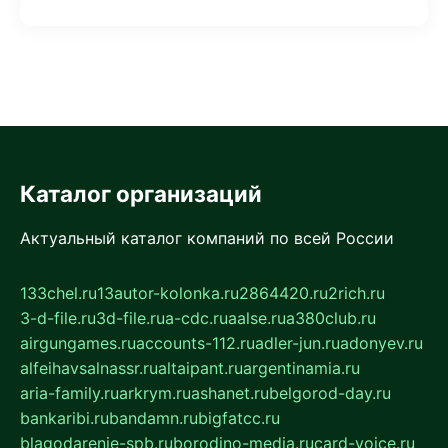
Каталог организаций
Актуальный каталог компаний по всей России
133chel.ru
13autor-kolonka.ru
2864420.ru
2rich.ru
3-d-file.ru
3d-file.ru
a-cdc.ru
aalse.ru
a380club.ru
airgungames.ru
accounts-112.ru
adler-jun.ru
adonyev.ru
alfeihavsalnassr.ru
altaipant.ru
argentinamia.ru
aria-family.ru
arkrym.ru
ashanet.ru
belgorod-day.ru
bankaribi.ru
bandamn.ru
bigfatcc.ru
blagodarenie-spb.ru
borodino-media.ru
card-voice.ru