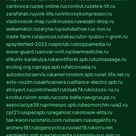
cardvoice.ru
zed-online.ru
zvonitut.ru
zebra-tlt.ru
zarafshan.ru
york-life.ru
vintovoykompressor.ru
vladivostok-map.ru
vlknrussia.ru
wasabi-shop.ru
webamator.ru
zaryna.ru
youtubefree.ru
x-ton.ru
trade-farm.ru
tajuncos.ru
taksu.ru
tor-lyubov-i-grom.ru
spayderhed-2022.ru
splclub.ru
stoppamedia.ru
snow-guard.ru
slovar-ivrit.ru
cleanmedicine.ru
shkurki-karakulya.ru
kanotiforet.spb.ru
tutmassage.ru
ecolog.org.ru
praga.spb.ru
falcorussia.ru
autodoctorservis.ru
kamertondom.spb.ru
net-life.net.ru
avto-vozim.ru
sakhcamera.ru
alliance-electro.spb.ru
stroyavt.ru
controlweb1.ru
tdsak74.ru
kinzozo-ru.ru
kvotka.ru
iron-snab.ru
costa-bella.ru
eugrus.pp.ru
associaciya39.ru
primexpo.spb.ru
bezmorchin.ru
ia2.ru
cpt21.ru
ispecspb.ru
regahost.ru
kolosok-elita.ru
tae-kwon.ru
consrio.com.ru
insiam.ru
avegainfo.ru
archery161.ru
bigencyclica.ru
vlast16.ru
korru.net
sarmiento.spb.su
extelopedia.ru
lammin-suo.spb.ru