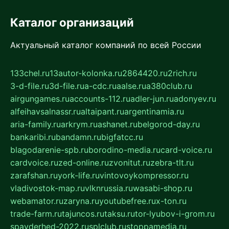
Каталог организаций
Актуальный каталог компаний по всей России
133chel.ru
13autor-kolonka.ru
2864420.ru
2rich.ru
3-d-file.ru
3d-file.ru
a-cdc.ru
aalse.ru
a380club.ru
airgungames.ru
accounts-112.ru
adler-jun.ru
adonyev.ru
alfeihavsalnassr.ru
altaipant.ru
argentinamia.ru
aria-family.ru
arkrym.ru
ashanet.ru
belgorod-day.ru
bankaribi.ru
bandamn.ru
bigfatcc.ru
blagodarenie-spb.ru
borodino-media.ru
card-voice.ru
cardvoice.ru
zed-online.ru
zvonitut.ru
zebra-tlt.ru
zarafshan.ru
york-life.ru
vintovoykompressor.ru
vladivostok-map.ru
vlknrussia.ru
wasabi-shop.ru
webamator.ru
zaryna.ru
youtubefree.ru
x-ton.ru
trade-farm.ru
tajuncos.ru
taksu.ru
tor-lyubov-i-grom.ru
spayderhed-2022.ru
splclub.ru
stoppamedia.ru