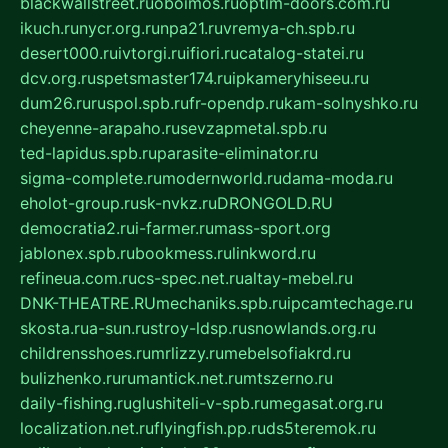
blackwallstreet.ru
oboimos.ru
optim-doors.com.ru
ikuch.ru
nycr.org.ru
npa21.ru
vremya-ch.spb.ru
desert000.ru
ivtorgi.ru
ifiori.ru
catalog-statei.ru
dcv.org.ru
spetsmaster174.ru
ipkameryhiseeu.ru
dum26.ru
ruspol.spb.ru
fr-opendp.ru
kam-solnyshko.ru
cheyenne-arapaho.ru
sevzapmetal.spb.ru
ted-lapidus.spb.ru
parasite-eliminator.ru
sigma-complete.ru
modernworld.ru
dama-moda.ru
eholot-group.ru
sk-nvkz.ru
DRONGOLD.RU
democratia2.ru
i-farmer.ru
mass-sport.org
jablonex.spb.ru
bookmess.ru
linkword.ru
refineua.com.ru
cs-spec.net.ru
altay-mebel.ru
DNK-THEATRE.RU
mechaniks.spb.ru
ipcamtechage.ru
skosta.ru
a-sun.ru
stroy-ldsp.ru
snowlands.org.ru
childrensshoes.ru
mrlizzy.ru
mebelsofiakrd.ru
bulizhenko.ru
rumantick.net.ru
mtszerno.ru
daily-fishing.ru
glushiteli-v-spb.ru
megasat.org.ru
localization.net.ru
flyingfish.pp.ru
ds5teremok.ru