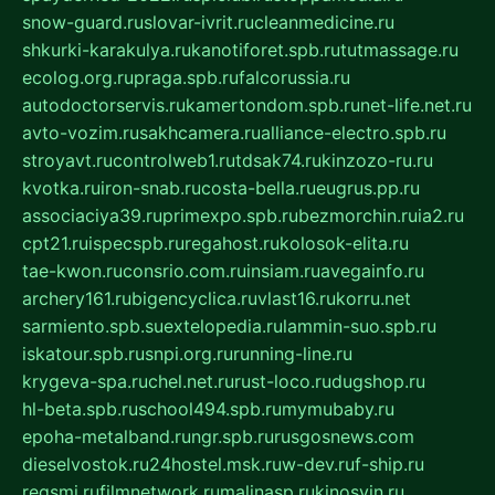
snow-guard.ru
slovar-ivrit.ru
cleanmedicine.ru
shkurki-karakulya.ru
kanotiforet.spb.ru
tutmassage.ru
ecolog.org.ru
praga.spb.ru
falcorussia.ru
autodoctorservis.ru
kamertondom.spb.ru
net-life.net.ru
avto-vozim.ru
sakhcamera.ru
alliance-electro.spb.ru
stroyavt.ru
controlweb1.ru
tdsak74.ru
kinzozo-ru.ru
kvotka.ru
iron-snab.ru
costa-bella.ru
eugrus.pp.ru
associaciya39.ru
primexpo.spb.ru
bezmorchin.ru
ia2.ru
cpt21.ru
ispecspb.ru
regahost.ru
kolosok-elita.ru
tae-kwon.ru
consrio.com.ru
insiam.ru
avegainfo.ru
archery161.ru
bigencyclica.ru
vlast16.ru
korru.net
sarmiento.spb.su
extelopedia.ru
lammin-suo.spb.ru
iskatour.spb.ru
snpi.org.ru
running-line.ru
krygeva-spa.ru
chel.net.ru
rust-loco.ru
dugshop.ru
hl-beta.spb.ru
school494.spb.ru
mymubaby.ru
epoha-metalband.ru
ngr.spb.ru
rusgosnews.com
dieselvostok.ru
24hostel.msk.ru
w-dev.ru
f-ship.ru
regsmi.ru
filmnetwork.ru
malinasp.ru
kinosvin.ru