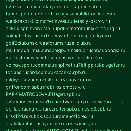
h2o-salon.ru
malutkayork.ru
deltaprim.spb.ru
tango-perm.ru
gooddir.ru
sgv.su
multiki-online.com
webkrasotki.com
cherinvest.ru
detskiy-ostrov.ru
ankou.spb.ru
alvesta1.ru
pdf-creator.ru
nix-files.org.ru
sakhatoday.ru
elektrikersymboler.ru
sputnikyes.ru
golf2club.msk.ru
aeforums.ru
zallclub.ru
multimodal.msk.ru
habaigry.ru
haikko.ru
sobakopedia.ru
isz-fest.ru
ewnc.info
screensaver-clock.net.ru
volnav.spb.ru
comnat.ru
npf.net.ru
7bit.pp.ru
kalugatur.ru
tesiaes.ru
card.com.ru
kazanka.spb.ru
gildiya-kuznecov.ru
kameryboavision.ru
griffoncom.spb.ru
fabrika-emotsiy.ru
PARK-MATROSOVA.RU
agat.spb.ru
avtoyurist-moskva1.ru
hardware.org.ru
схема-авто.рф
dg-lab.ru
angrup.ru
recruiter.spb.ru
music8.spb.ru
krsk124.ru
kubok.spb.ru
romanofforex.ru
analitikaplus.ru
spyonline.ru
zosikamery.ru
sloboda-ural.pp.ru
AUTO-COM.SU
hohota.net
alimy.ru