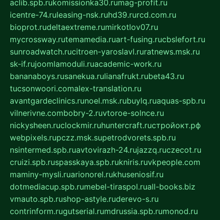
aclib.spb.ru
komissionka30.ru
mag-profit.ru
icentre-74.ru
leasing-nsk.ru
hd39.ru
rcd.com.ru
bioprot.ru
deltaextreme.ru
mirkotlov07.ru
mycrossway.ru
temamedia.ru
art-fusing.ru
cbslefort.ru
sunroadwatch.ru
citroen-yaroslavl.ru
ratnews.msk.ru
sk-if.ru
joomlamoduli.ru
academic-work.ru
bananaboys.ru
sanekua.ru
lianafrukt.ru
beta43.ru
tucsonwoori.com
alex-translation.ru
avantgardeclinics.ru
noel.msk.ru
buylq.ru
aquas-spb.ru
vilnerivne.com
bobry-2.ru
vtoroe-solnce.ru
nickysheen.ru
clockmir.ru
huntercraft.ru
стройокт.рф
webpixels.ru
pczz.msk.su
petrodvorets.spb.ru
nsintermed.spb.ru
avtovirazh-24.ru
jazzq.ru
czecot.ru
cruizi.spb.ru
spasskaya.spb.ru
kniris.ru
vkpeople.com
maminy-mysli.ru
arionorel.ru
khuseniosif.ru
dotmediacup.spb.ru
mebel-tiraspol.ru
all-books.biz
vmauto.spb.ru
shop-astyle.ru
derevo-s.ru
contrinform.ru
gutserial.ru
mdrussia.spb.ru
monod.ru