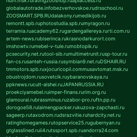
ndm.msk.ru
ratingzooshop.ru
apiaccess.ru
globalautotrade.info
bezverhovskoe.ru
drsschool.ru
ZOOSMART.SPB.RU
dalakony.ru
medikijob.ru
remontt.spb.ru
photostudia.spb.ru
myragon.ru
terramia.ru
academy62.ru
gardengallereya.ru
rti.com.ru
artem-news.ru
biserinca.ru
krasnodarkurort.com
imshowtv.ru
mebel-v-tule.ru
mobtopik.ru
pcsecurity.net.ru
tool-sib.ru
multimetrunit.ru
sp-tour.ru
fan-cs.ru
santeh-russia.ru
symbian9.net.ru
DSHAIR.RU
tmmotors.spb.ru
xjocuricopii.com
musavtomat.msk.ru
obustrojdom.ru
sovetcik.ru
ybaranovskaya.ru
ppknews.ru
cult-alshei.ru
JAPANRUSSIA.RU
proekciyamebel.ru
imper-finans.ru
rim.org.ru
glamourai.ru
brassminus.ru
zabor-pro.ru
ftn.pp.ru
dorogoe58.ru
laimengpacker.ru
kuzova-zapchasti.ru
sageerp.ru
taxodrom.ru
dsrazvitie.ru
hardcity.net.ru
ratinghomegames.ru
topservice25.ru
gubernyan.ru
gtglasslined.ru
ii4.ru
tssport.spb.ru
andorra24.com