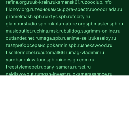
refine.org.ru
uk-krein.ru
kamensk61.ru
zooclub.info
filonov.org.ru
технокамск.рф
ra-spectr.ru
ooodriada.ru
promelmash.spb.ru
ixtys.spb.ru
fccity.ru
glamourstudio.spb.ru
kola-nature.org
spbmaster.spb.ru
musicoutlet.ru
china.msk.ru
bulldog.su
grimm-online.ru
outlander.net.ru
maga.spb.ru
anime-sell.ru
keseloy.ru
газприборсервис.рф
karmin.spb.ru
shekswood.ru
tischlermebel.ru
automall66.ru
mag-vladimir.ru
yardbar.ru
kiwitour.spb.ru
indesign.com.ru
freestylemebel.ru
bany-samara.ru
rsei.ru
naidisvoyput.ru
mgsn-invest.ru
ipkamerasannce.ru
alicante-house.ru
ibelka74.ru
cozyhouse.info
vlkargalev-studio.ru
700mb.ru
figura-ufa.ru
alina-live.ru
belarusiannews.ru
womenknow.ru
dos-vniimk.ru
sega.net.ru
dv.net.ru
phenomenonsofhistory.com
telesputnik.net.ru
wall.pp.ru
pylesosroidmi.ru
gtc-clan.ru
cligs.ru
bibikazap.ru
popova.org.ru
netwhistler.spb.ru
bellvil.ru
bonzon.ru
iss-vladik.ru