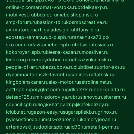
online-z.com
aromat-vostoka.ru
otdelkaexp.ru
mobilvest.ru
bbd.net.ru
mebelshop.msk.ru
smp-forum.ru
bastion-td.ru
kosmoscreative.ru
avrmotors.ru
art-galadesign.ru
tiffany-c.ru
ecostep-samara.ru
d-p.spb.ru
галактика73.рф
sko.com.ru
davitamebel-spb.ru
fotsis.ru
tesiaes.ru
kokoroyari.spb.ru
blesna-kazan.ru
mossilver.ru
lenderoq.ru
sergeydobrin.ru
tochkazvuka.msk.ru
people-of-art.ru
bezzubova.ru
clubtibet.ru
orior-aks.ru
dynamoauto.ru
szk-favorit.ru
carlines.ru
flatnsk.ru
kingbolenskaner.ru
alex-motor.ru
astroline.net.ru
act1.spb.ru
polyglot.com.ru
gidlipetsk.ru
ooo-driada.ru
detsad125.ru
mir-zdoroviya.ru
bruslanovo.ru
siterem.ru
council.spb.ru
лодкипатриот.рф
kafekolizey.ru
iclub.net.ru
gazon-easy.ru
sugarepilekb.ru
grinox.ru
pylesostineco.ru
msts-ozarenie.ru
kameryjooan.ru
artemovskij.ru
dopler.spb.ru
aid70.ru
metall-perm.ru