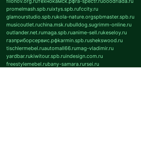
filonov.org.ru
технокамск.рф
ra-spectr.ru
ooodriada.ru
promelmash.spb.ru
ixtys.spb.ru
fccity.ru
glamourstudio.spb.ru
kola-nature.org
spbmaster.spb.ru
musicoutlet.ru
china.msk.ru
bulldog.su
grimm-online.ru
outlander.net.ru
maga.spb.ru
anime-sell.ru
keseloy.ru
газприборсервис.рф
karmin.spb.ru
shekswood.ru
tischlermebel.ru
automall66.ru
mag-vladimir.ru
yardbar.ru
kiwitour.spb.ru
indesign.com.ru
freestylemebel.ru
bany-samara.ru
rsei.ru
naidisvoyput.ru
mgsn-invest.ru
ipkamerasannce.ru
alicante-house.ru
ibelka74.ru
cozyhouse.info
vlkargalev-studio.ru
700mb.ru
figura-ufa.ru
alina-live.ru
belarusiannews.ru
womenknow.ru
dos-vniimk.ru
sega.net.ru
dv.net.ru
phenomenonsofhistory.com
telesputnik.net.ru
wall.pp.ru
pylesosroidmi.ru
gtc-clan.ru
cligs.ru
bibikazap.ru
popova.org.ru
netwhistler.spb.ru
bellvil.ru
bonzon.ru
iss-vladik.ru
defiparis.net.ru
las-gryzas.ru
amku.ru