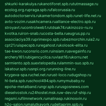
shkurki-karakulya.ru
kanotiforet.spb.ru
tutmassage.ru
ecolog.org.ru
praga.spb.ru
falcorussia.ru
autodoctorservis.ru
kamertondom.spb.ru
net-life.net.ru
avto-vozim.ru
sakhcamera.ru
alliance-electro.spb.ru
stroyavt.ru
controlweb1.ru
tdsak74.ru
kinzozo-ru.ru
kvotka.ru
iron-snab.ru
costa-bella.ru
eugrus.pp.ru
associaciya39.ru
primexpo.spb.ru
bezmorchin.ru
ia2.ru
cpt21.ru
ispecspb.ru
regahost.ru
kolosok-elita.ru
tae-kwon.ru
consrio.com.ru
insiam.ru
avegainfo.ru
archery161.ru
bigencyclica.ru
vlast16.ru
korru.net
sarmiento.spb.su
extelopedia.ru
lammin-suo.spb.ru
iskatour.spb.ru
snpi.org.ru
running-line.ru
krygeva-spa.ru
chel.net.ru
rust-loco.ru
dugshop.ru
hl-beta.spb.ru
school494.spb.ru
mymubaby.ru
epoha-metalband.ru
ngr.spb.ru
rusgosnews.com
dieselvostok.ru
24hostel.msk.ru
w-dev.ru
f-ship.ru
regsmi.ru
filmnetwork.ru
malinasp.ru
kinosvin.ru
h2o-salon.ru
malutkayork.ru
deltaprim.spb.ru