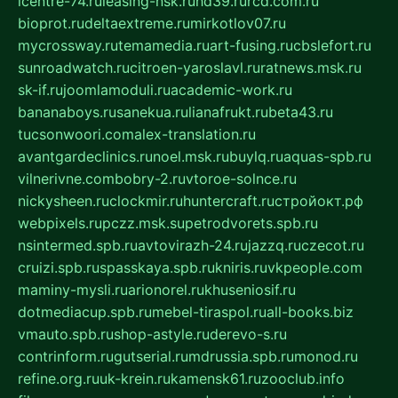
icentre-74.ru
leasing-nsk.ru
hd39.ru
rcd.com.ru
bioprot.ru
deltaextreme.ru
mirkotlov07.ru
mycrossway.ru
temamedia.ru
art-fusing.ru
cbslefort.ru
sunroadwatch.ru
citroen-yaroslavl.ru
ratnews.msk.ru
sk-if.ru
joomlamoduli.ru
academic-work.ru
bananaboys.ru
sanekua.ru
lianafrukt.ru
beta43.ru
tucsonwoori.com
alex-translation.ru
avantgardeclinics.ru
noel.msk.ru
buylq.ru
aquas-spb.ru
vilnerivne.com
bobry-2.ru
vtoroe-solnce.ru
nickysheen.ru
clockmir.ru
huntercraft.ru
стройокт.рф
webpixels.ru
pczz.msk.su
petrodvorets.spb.ru
nsintermed.spb.ru
avtovirazh-24.ru
jazzq.ru
czecot.ru
cruizi.spb.ru
spasskaya.spb.ru
kniris.ru
vkpeople.com
maminy-mysli.ru
arionorel.ru
khuseniosif.ru
dotmediacup.spb.ru
mebel-tiraspol.ru
all-books.biz
vmauto.spb.ru
shop-astyle.ru
derevo-s.ru
contrinform.ru
gutserial.ru
mdrussia.spb.ru
monod.ru
refine.org.ru
uk-krein.ru
kamensk61.ru
zooclub.info