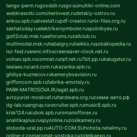
tango-perm.ru
gooddir.ru
sgv.su
multiki-online.com
webkrasotki.com
cherinvest.ru
detskiy-ostrov.ru
ankou.spb.ru
alvesta1.ru
pdf-creator.ru
nix-files.org.ru
sakhatoday.ru
elektrikersymboler.ru
sputnikyes.ru
golf2club.msk.ru
aeforums.ru
zallclub.ru
multimodal.msk.ru
habaigry.ru
haikko.ru
sobakopedia.ru
isz-fest.ru
ewnc.info
screensaver-clock.net.ru
volnav.spb.ru
comnat.ru
npf.net.ru
7bit.pp.ru
kalugatur.ru
tesiaes.ru
card.com.ru
kazanka.spb.ru
gildiya-kuznecov.ru
kameryboavision.ru
griffoncom.spb.ru
fabrika-emotsiy.ru
PARK-MATROSOVA.RU
agat.spb.ru
avtoyurist-moskva1.ru
hardware.org.ru
схема-авто.рф
dg-lab.ru
angrup.ru
recruiter.spb.ru
music8.spb.ru
krsk124.ru
kubok.spb.ru
romanofforex.ru
analitikaplus.ru
spyonline.ru
zosikamery.ru
sloboda-ural.pp.ru
AUTO-COM.SU
hohota.net
alimy.ru
online-z.com
aromat-vostoka.ru
otdelkaexp.ru