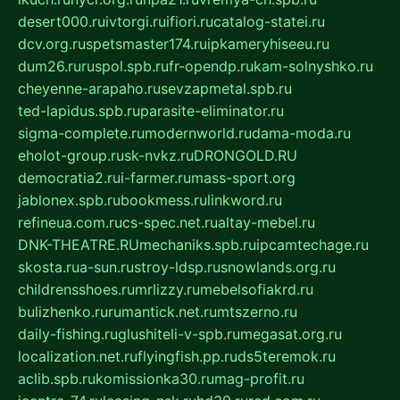
desert000.ru
ivtorgi.ru
ifiori.ru
catalog-statei.ru
dcv.org.ru
spetsmaster174.ru
ipkameryhiseeu.ru
dum26.ru
ruspol.spb.ru
fr-opendp.ru
kam-solnyshko.ru
cheyenne-arapaho.ru
sevzapmetal.spb.ru
ted-lapidus.spb.ru
parasite-eliminator.ru
sigma-complete.ru
modernworld.ru
dama-moda.ru
eholot-group.ru
sk-nvkz.ru
DRONGOLD.RU
democratia2.ru
i-farmer.ru
mass-sport.org
jablonex.spb.ru
bookmess.ru
linkword.ru
refineua.com.ru
cs-spec.net.ru
altay-mebel.ru
DNK-THEATRE.RU
mechaniks.spb.ru
ipcamtechage.ru
skosta.ru
a-sun.ru
stroy-ldsp.ru
snowlands.org.ru
childrensshoes.ru
mrlizzy.ru
mebelsofiakrd.ru
bulizhenko.ru
rumantick.net.ru
mtszerno.ru
daily-fishing.ru
glushiteli-v-spb.ru
megasat.org.ru
localization.net.ru
flyingfish.pp.ru
ds5teremok.ru
aclib.spb.ru
komissionka30.ru
mag-profit.ru