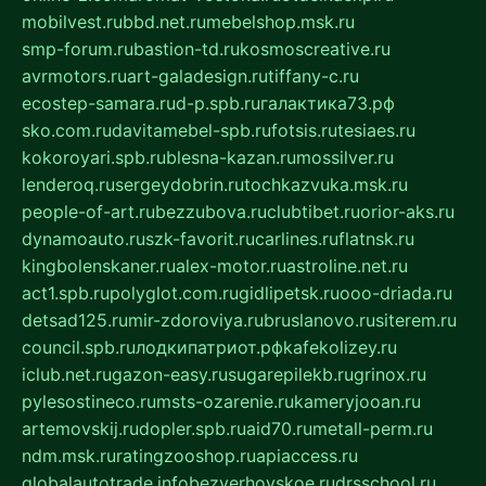
mobilvest.ru
bbd.net.ru
mebelshop.msk.ru
smp-forum.ru
bastion-td.ru
kosmoscreative.ru
avrmotors.ru
art-galadesign.ru
tiffany-c.ru
ecostep-samara.ru
d-p.spb.ru
галактика73.рф
sko.com.ru
davitamebel-spb.ru
fotsis.ru
tesiaes.ru
kokoroyari.spb.ru
blesna-kazan.ru
mossilver.ru
lenderoq.ru
sergeydobrin.ru
tochkazvuka.msk.ru
people-of-art.ru
bezzubova.ru
clubtibet.ru
orior-aks.ru
dynamoauto.ru
szk-favorit.ru
carlines.ru
flatnsk.ru
kingbolenskaner.ru
alex-motor.ru
astroline.net.ru
act1.spb.ru
polyglot.com.ru
gidlipetsk.ru
ooo-driada.ru
detsad125.ru
mir-zdoroviya.ru
bruslanovo.ru
siterem.ru
council.spb.ru
лодкипатриот.рф
kafekolizey.ru
iclub.net.ru
gazon-easy.ru
sugarepilekb.ru
grinox.ru
pylesostineco.ru
msts-ozarenie.ru
kameryjooan.ru
artemovskij.ru
dopler.spb.ru
aid70.ru
metall-perm.ru
ndm.msk.ru
ratingzooshop.ru
apiaccess.ru
globalautotrade.info
bezverhovskoe.ru
drsschool.ru