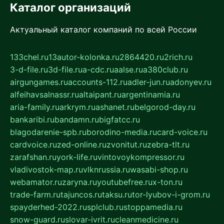
Каталог организаций
Актуальный каталог компаний по всей России
133chel.ru
13autor-kolonka.ru
2864420.ru
2rich.ru
3-d-file.ru
3d-file.ru
a-cdc.ru
aalse.ru
a380club.ru
airgungames.ru
accounts-112.ru
adler-jun.ru
adonyev.ru
alfeihavsalnassr.ru
altaipant.ru
argentinamia.ru
aria-family.ru
arkrym.ru
ashanet.ru
belgorod-day.ru
bankaribi.ru
bandamn.ru
bigfatcc.ru
blagodarenie-spb.ru
borodino-media.ru
card-voice.ru
cardvoice.ru
zed-online.ru
zvonitut.ru
zebra-tlt.ru
zarafshan.ru
york-life.ru
vintovoykompressor.ru
vladivostok-map.ru
vlknrussia.ru
wasabi-shop.ru
webamator.ru
zaryna.ru
youtubefree.ru
x-ton.ru
trade-farm.ru
tajuncos.ru
taksu.ru
tor-lyubov-i-grom.ru
spayderhed-2022.ru
splclub.ru
stoppamedia.ru
snow-guard.ru
slovar-ivrit.ru
cleanmedicine.ru