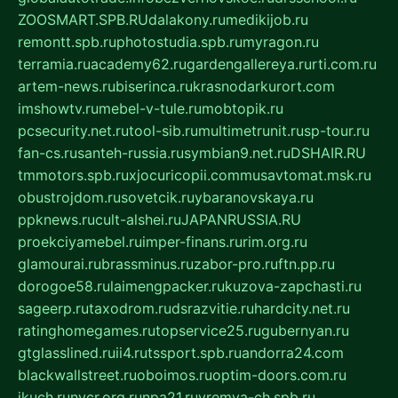
ZOOSMART.SPB.RU
dalakony.ru
medikijob.ru
remontt.spb.ru
photostudia.spb.ru
myragon.ru
terramia.ru
academy62.ru
gardengallereya.ru
rti.com.ru
artem-news.ru
biserinca.ru
krasnodarkurort.com
imshowtv.ru
mebel-v-tule.ru
mobtopik.ru
pcsecurity.net.ru
tool-sib.ru
multimetrunit.ru
sp-tour.ru
fan-cs.ru
santeh-russia.ru
symbian9.net.ru
DSHAIR.RU
tmmotors.spb.ru
xjocuricopii.com
musavtomat.msk.ru
obustrojdom.ru
sovetcik.ru
ybaranovskaya.ru
ppknews.ru
cult-alshei.ru
JAPANRUSSIA.RU
proekciyamebel.ru
imper-finans.ru
rim.org.ru
glamourai.ru
brassminus.ru
zabor-pro.ru
ftn.pp.ru
dorogoe58.ru
laimengpacker.ru
kuzova-zapchasti.ru
sageerp.ru
taxodrom.ru
dsrazvitie.ru
hardcity.net.ru
ratinghomegames.ru
topservice25.ru
gubernyan.ru
gtglasslined.ru
ii4.ru
tssport.spb.ru
andorra24.com
blackwallstreet.ru
oboimos.ru
optim-doors.com.ru
ikuch.ru
nycr.org.ru
npa21.ru
vremya-ch.spb.ru