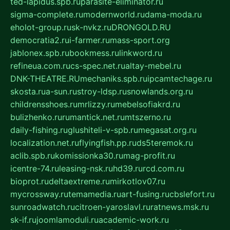
ted-lapidus.spb.ru
parasite-eliminator.ru
sigma-complete.ru
modernworld.ru
dama-moda.ru
eholot-group.ru
sk-nvkz.ru
DRONGOLD.RU
democratia2.ru
i-farmer.ru
mass-sport.org
jablonex.spb.ru
bookmess.ru
linkword.ru
refineua.com.ru
cs-spec.net.ru
altay-mebel.ru
DNK-THEATRE.RU
mechaniks.spb.ru
ipcamtechage.ru
skosta.ru
a-sun.ru
stroy-ldsp.ru
snowlands.org.ru
childrensshoes.ru
mrlizzy.ru
mebelsofiakrd.ru
bulizhenko.ru
rumantick.net.ru
mtszerno.ru
daily-fishing.ru
glushiteli-v-spb.ru
megasat.org.ru
localization.net.ru
flyingfish.pp.ru
ds5teremok.ru
aclib.spb.ru
komissionka30.ru
mag-profit.ru
icentre-74.ru
leasing-nsk.ru
hd39.ru
rcd.com.ru
bioprot.ru
deltaextreme.ru
mirkotlov07.ru
mycrossway.ru
temamedia.ru
art-fusing.ru
cbslefort.ru
sunroadwatch.ru
citroen-yaroslavl.ru
ratnews.msk.ru
sk-if.ru
joomlamoduli.ru
academic-work.ru