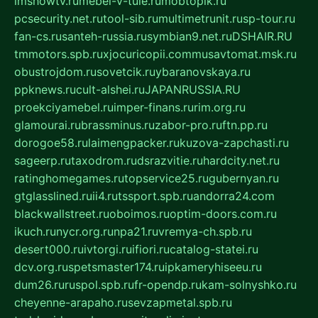
imshowtv.ru
mebel-v-tule.ru
mobtopik.ru
pcsecurity.net.ru
tool-sib.ru
multimetrunit.ru
sp-tour.ru
fan-cs.ru
santeh-russia.ru
symbian9.net.ru
DSHAIR.RU
tmmotors.spb.ru
xjocuricopii.com
musavtomat.msk.ru
obustrojdom.ru
sovetcik.ru
ybaranovskaya.ru
ppknews.ru
cult-alshei.ru
JAPANRUSSIA.RU
proekciyamebel.ru
imper-finans.ru
rim.org.ru
glamourai.ru
brassminus.ru
zabor-pro.ru
ftn.pp.ru
dorogoe58.ru
laimengpacker.ru
kuzova-zapchasti.ru
sageerp.ru
taxodrom.ru
dsrazvitie.ru
hardcity.net.ru
ratinghomegames.ru
topservice25.ru
gubernyan.ru
gtglasslined.ru
ii4.ru
tssport.spb.ru
andorra24.com
blackwallstreet.ru
oboimos.ru
optim-doors.com.ru
ikuch.ru
nycr.org.ru
npa21.ru
vremya-ch.spb.ru
desert000.ru
ivtorgi.ru
ifiori.ru
catalog-statei.ru
dcv.org.ru
spetsmaster174.ru
ipkameryhiseeu.ru
dum26.ru
ruspol.spb.ru
fr-opendp.ru
kam-solnyshko.ru
cheyenne-arapaho.ru
sevzapmetal.spb.ru