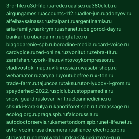
3-d-file.ru
3d-file.ru
a-cdc.ru
aalse.ru
a380club.ru
airgungames.ru
accounts-112.ru
adler-jun.ru
adonyev.ru
alfeihavsalnassr.ru
altaipant.ru
argentinamia.ru
aria-family.ru
arkrym.ru
ashanet.ru
belgorod-day.ru
bankaribi.ru
bandamn.ru
bigfatcc.ru
blagodarenie-spb.ru
borodino-media.ru
card-voice.ru
cardvoice.ru
zed-online.ru
zvonitut.ru
zebra-tlt.ru
zarafshan.ru
york-life.ru
vintovoykompressor.ru
vladivostok-map.ru
vlknrussia.ru
wasabi-shop.ru
webamator.ru
zaryna.ru
youtubefree.ru
x-ton.ru
trade-farm.ru
tajuncos.ru
taksu.ru
tor-lyubov-i-grom.ru
spayderhed-2022.ru
splclub.ru
stoppamedia.ru
snow-guard.ru
slovar-ivrit.ru
cleanmedicine.ru
shkurki-karakulya.ru
kanotiforet.spb.ru
tutmassage.ru
ecolog.org.ru
praga.spb.ru
falcorussia.ru
autodoctorservis.ru
kamertondom.spb.ru
net-life.net.ru
avto-vozim.ru
sakhcamera.ru
alliance-electro.spb.ru
stroyavt.ru
controlweb1.ru
tdsak74.ru
kinzozo-ru.ru