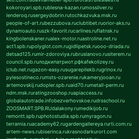
kokoroyari.spb.ru
blesna-kazan.ru
mossilver.ru
lenderoq.ru
sergeydobrin.ru
tochkazvuka.msk.ru
people-of-art.ru
bezzubova.ru
clubtibet.ru
orior-aks.ru
dynamoauto.ru
szk-favorit.ru
carlines.ru
flatnsk.ru
kingbolenskaner.ru
alex-motor.ru
astroline.net.ru
act1.spb.ru
polyglot.com.ru
gidlipetsk.ru
ooo-driada.ru
detsad125.ru
mir-zdoroviya.ru
bruslanovo.ru
siterem.ru
council.spb.ru
лодкипатриот.рф
kafekolizey.ru
iclub.net.ru
gazon-easy.ru
sugarepilekb.ru
grinox.ru
pylesostineco.ru
msts-ozarenie.ru
kameryjooan.ru
artemovskij.ru
dopler.spb.ru
aid70.ru
metall-perm.ru
ndm.msk.ru
ratingzooshop.ru
apiaccess.ru
globalautotrade.info
bezverhovskoe.ru
drsschool.ru
ZOOSMART.SPB.RU
dalakony.ru
medikijob.ru
remontt.spb.ru
photostudia.spb.ru
myragon.ru
terramia.ru
academy62.ru
gardengallereya.ru
rti.com.ru
artem-news.ru
biserinca.ru
krasnodarkurort.com