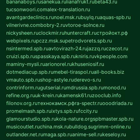
bananaboys.ru
sanekua.ru
lianafrukt.ru
beta43.ru
tucsonwoori.com
alex-translation.ru
avantgardeclinics.ru
noel.msk.ru
buylq.ru
aquas-spb.ru
vilnerivne.com
bobry-2.ru
vtoroe-solnce.ru
nickysheen.ru
clockmir.ru
huntercraft.ru
стройокт.рф
webpixels.ru
pczz.msk.su
petrodvorets.spb.ru
nsintermed.spb.ru
avtovirazh-24.ru
jazzq.ru
czecot.ru
cruizi.spb.ru
spasskaya.spb.ru
kniris.ru
vkpeople.com
maminy-mysli.ru
arionorel.ru
khuseniosif.ru
dotmediacup.spb.ru
mebel-tiraspol.ru
all-books.biz
vmauto.spb.ru
shop-astyle.ru
derevo-s.ru
contrinform.ru
gutserial.ru
mdrussia.spb.ru
monod.ru
refine.org.ru
uk-krein.ru
kamensk61.ru
zooclub.info
filonov.org.ru
технокамск.рф
ra-spectr.ru
ooodriada.ru
promelmash.spb.ru
ixtys.spb.ru
fccity.ru
glamourstudio.spb.ru
kola-nature.org
spbmaster.spb.ru
musicoutlet.ru
china.msk.ru
bulldog.su
grimm-online.ru
outlander.net.ru
maga.spb.ru
anime-sell.ru
keseloy.ru