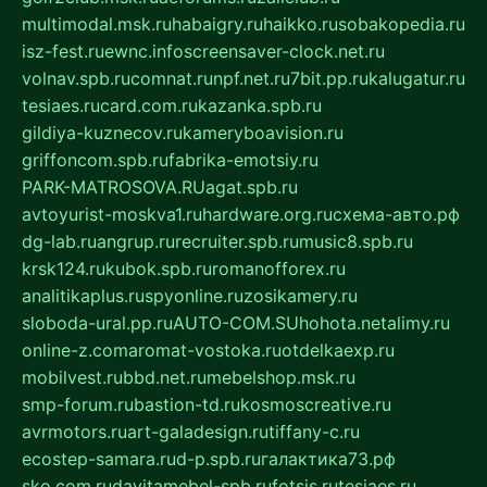
multimodal.msk.ru
habaigry.ru
haikko.ru
sobakopedia.ru
isz-fest.ru
ewnc.info
screensaver-clock.net.ru
volnav.spb.ru
comnat.ru
npf.net.ru
7bit.pp.ru
kalugatur.ru
tesiaes.ru
card.com.ru
kazanka.spb.ru
gildiya-kuznecov.ru
kameryboavision.ru
griffoncom.spb.ru
fabrika-emotsiy.ru
PARK-MATROSOVA.RU
agat.spb.ru
avtoyurist-moskva1.ru
hardware.org.ru
схема-авто.рф
dg-lab.ru
angrup.ru
recruiter.spb.ru
music8.spb.ru
krsk124.ru
kubok.spb.ru
romanofforex.ru
analitikaplus.ru
spyonline.ru
zosikamery.ru
sloboda-ural.pp.ru
AUTO-COM.SU
hohota.net
alimy.ru
online-z.com
aromat-vostoka.ru
otdelkaexp.ru
mobilvest.ru
bbd.net.ru
mebelshop.msk.ru
smp-forum.ru
bastion-td.ru
kosmoscreative.ru
avrmotors.ru
art-galadesign.ru
tiffany-c.ru
ecostep-samara.ru
d-p.spb.ru
галактика73.рф
sko.com.ru
davitamebel-spb.ru
fotsis.ru
tesiaes.ru