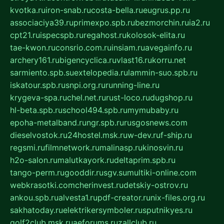
kvotka.ru
iron-snab.ru
costa-bella.ru
eugrus.pp.ru
associaciya39.ru
primexpo.spb.ru
bezmorchin.ru
ia2.ru
cpt21.ru
ispecspb.ru
regahost.ru
kolosok-elita.ru
tae-kwon.ru
consrio.com.ru
insiam.ru
avegainfo.ru
archery161.ru
bigencyclica.ru
vlast16.ru
korru.net
sarmiento.spb.su
extelopedia.ru
lammin-suo.spb.ru
iskatour.spb.ru
snpi.org.ru
running-line.ru
krygeva-spa.ru
chel.net.ru
rust-loco.ru
dugshop.ru
hl-beta.spb.ru
school494.spb.ru
mymubaby.ru
epoha-metalband.ru
ngr.spb.ru
rusgosnews.com
dieselvostok.ru
24hostel.msk.ru
w-dev.ru
f-ship.ru
regsmi.ru
filmnetwork.ru
malinasp.ru
kinosvin.ru
h2o-salon.ru
malutkayork.ru
deltaprim.spb.ru
tango-perm.ru
gooddir.ru
sgv.su
multiki-online.com
webkrasotki.com
cherinvest.ru
detskiy-ostrov.ru
ankou.spb.ru
alvesta1.ru
pdf-creator.ru
nix-files.org.ru
sakhatoday.ru
elektrikersymboler.ru
sputnikyes.ru
golf2club.msk.ru
aeforums.ru
zallclub.ru