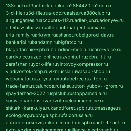
133chel.ru
13autor-kolonka.ru
2864420.ru
2rich.ru
3-d-file.ru
3d-file.ru
a-cdc.ru
aalse.ru
a380club.ru
airgungames.ru
accounts-112.ru
adler-jun.ru
adonyev.ru
alfeihavsalnassr.ru
altaipant.ru
argentinamia.ru
aria-family.ru
arkrym.ru
ashanet.ru
belgorod-day.ru
bankaribi.ru
bandamn.ru
bigfatcc.ru
blagodarenie-spb.ru
borodino-media.ru
card-voice.ru
cardvoice.ru
zed-online.ru
zvonitut.ru
zebra-tlt.ru
zarafshan.ru
york-life.ru
vintovoykompressor.ru
vladivostok-map.ru
vlknrussia.ru
wasabi-shop.ru
webamator.ru
zaryna.ru
youtubefree.ru
x-ton.ru
trade-farm.ru
tajuncos.ru
taksu.ru
tor-lyubov-i-grom.ru
spayderhed-2022.ru
splclub.ru
stoppamedia.ru
snow-guard.ru
slovar-ivrit.ru
cleanmedicine.ru
shkurki-karakulya.ru
kanotiforet.spb.ru
tutmassage.ru
ecolog.org.ru
praga.spb.ru
falcorussia.ru
autodoctorservis.ru
kamertondom.spb.ru
net-life.net.ru
avto-vozim.ru
sakhcamera.ru
alliance-electro.spb.ru