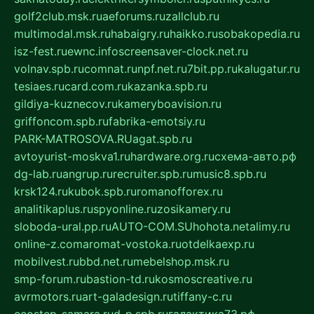
golf2club.msk.ru
aeforums.ru
zallclub.ru
multimodal.msk.ru
habaigry.ru
haikko.ru
sobakopedia.ru
isz-fest.ru
ewnc.info
screensaver-clock.net.ru
volnav.spb.ru
comnat.ru
npf.net.ru
7bit.pp.ru
kalugatur.ru
tesiaes.ru
card.com.ru
kazanka.spb.ru
gildiya-kuznecov.ru
kameryboavision.ru
griffoncom.spb.ru
fabrika-emotsiy.ru
PARK-MATROSOVA.RU
agat.spb.ru
avtoyurist-moskva1.ru
hardware.org.ru
схема-авто.рф
dg-lab.ru
angrup.ru
recruiter.spb.ru
music8.spb.ru
krsk124.ru
kubok.spb.ru
romanofforex.ru
analitikaplus.ru
spyonline.ru
zosikamery.ru
sloboda-ural.pp.ru
AUTO-COM.SU
hohota.net
alimy.ru
online-z.com
aromat-vostoka.ru
otdelkaexp.ru
mobilvest.ru
bbd.net.ru
mebelshop.msk.ru
smp-forum.ru
bastion-td.ru
kosmoscreative.ru
avrmotors.ru
art-galadesign.ru
tiffany-c.ru