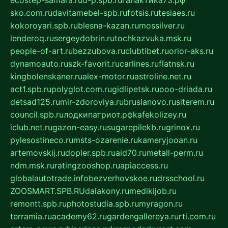
ecostep-samara.ru
d-p.spb.ru
галактика73.рф
sko.com.ru
davitamebel-spb.ru
fotsis.ru
tesiaes.ru
kokoroyari.spb.ru
blesna-kazan.ru
mossilver.ru
lenderoq.ru
sergeydobrin.ru
tochkazvuka.msk.ru
people-of-art.ru
bezzubova.ru
clubtibet.ru
orior-aks.ru
dynamoauto.ru
szk-favorit.ru
carlines.ru
flatnsk.ru
kingbolenskaner.ru
alex-motor.ru
astroline.net.ru
act1.spb.ru
polyglot.com.ru
gidlipetsk.ru
ooo-driada.ru
detsad125.ru
mir-zdoroviya.ru
bruslanovo.ru
siterem.ru
council.spb.ru
лодкипатриот.рф
kafekolizey.ru
iclub.net.ru
gazon-easy.ru
sugarepilekb.ru
grinox.ru
pylesostineco.ru
msts-ozarenie.ru
kameryjooan.ru
artemovskij.ru
dopler.spb.ru
aid70.ru
metall-perm.ru
ndm.msk.ru
ratingzooshop.ru
apiaccess.ru
globalautotrade.info
bezverhovskoe.ru
drsschool.ru
ZOOSMART.SPB.RU
dalakony.ru
medikijob.ru
remontt.spb.ru
photostudia.spb.ru
myragon.ru
terramia.ru
academy62.ru
gardengallereya.ru
rti.com.ru