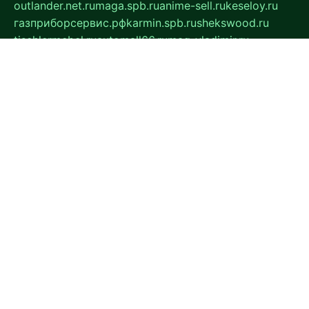
outlander.net.ru
maga.spb.ru
anime-sell.ru
keseloy.ru
газприборсервис.рф
karmin.spb.ru
shekswood.ru
tischlermebel.ru
automall66.ru
mag-vladimir.ru
yardbar.ru
kiwitour.spb.ru
indesign.com.ru
freestylemebel.ru
bany-samara.ru
rsei.ru
naidisvoyput.ru
mgsn-invest.ru
ipkamerasannce.ru
alicante-house.ru
ibelka74.ru
cozyhouse.info
vlkargalev-studio.ru
700mb.ru
figura-ufa.ru
alina-live.ru
belarusiannews.ru
womenknow.ru
dos-vniimk.ru
sega.net.ru
dv.net.ru
phenomenonsofhistory.com
telesputnik.net.ru
wall.pp.ru
pylesosroidmi.ru
gtc-clan.ru
cligs.ru
bibikazap.ru
popova.org.ru
netwhistler.spb.ru
bellvil.ru
bonzon.ru
iss-vladik.ru
defiparis.net.ru
las-gryzas.ru
amku.ru
electednews.spb.ru
feather.org.ru
spar72.ru
tankiigri.ru
dominus.com.ru
ibtree.ru
sanykool.pp.ru
unixlib.org.ru
menatep.spb.ru
gartenterrassen.ru
printeka.ru
skvozilka.com.ru
parkovka-pub.ru
lovemobi.ru
art-ru.ru