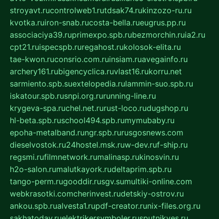
stroyavt.ru
controlweb1.ru
tdsak74.ru
kinzozo-ru.ru
kvotka.ru
iron-snab.ru
costa-bella.ru
eugrus.pp.ru
associaciya39.ru
primexpo.spb.ru
bezmorchin.ru
ia2.ru
cpt21.ru
ispecspb.ru
regahost.ru
kolosok-elita.ru
tae-kwon.ru
consrio.com.ru
insiam.ru
avegainfo.ru
archery161.ru
bigencyclica.ru
vlast16.ru
korru.net
sarmiento.spb.su
extelopedia.ru
lammin-suo.spb.ru
iskatour.spb.ru
snpi.org.ru
running-line.ru
krygeva-spa.ru
chel.net.ru
rust-loco.ru
dugshop.ru
hl-beta.spb.ru
school494.spb.ru
mymubaby.ru
epoha-metalband.ru
ngr.spb.ru
rusgosnews.com
dieselvostok.ru
24hostel.msk.ru
w-dev.ru
f-ship.ru
regsmi.ru
filmnetwork.ru
malinasp.ru
kinosvin.ru
h2o-salon.ru
malutkayork.ru
deltaprim.spb.ru
tango-perm.ru
gooddir.ru
sgv.su
multiki-online.com
webkrasotki.com
cherinvest.ru
detskiy-ostrov.ru
ankou.spb.ru
alvesta1.ru
pdf-creator.ru
nix-files.org.ru
sakhatoday.ru
elektrikersymboler.ru
sputnikyes.ru