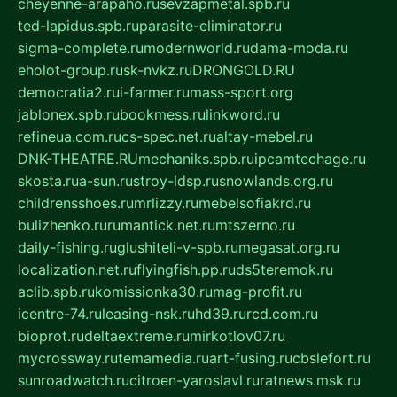
cheyenne-arapaho.ru
sevzapmetal.spb.ru
ted-lapidus.spb.ru
parasite-eliminator.ru
sigma-complete.ru
modernworld.ru
dama-moda.ru
eholot-group.ru
sk-nvkz.ru
DRONGOLD.RU
democratia2.ru
i-farmer.ru
mass-sport.org
jablonex.spb.ru
bookmess.ru
linkword.ru
refineua.com.ru
cs-spec.net.ru
altay-mebel.ru
DNK-THEATRE.RU
mechaniks.spb.ru
ipcamtechage.ru
skosta.ru
a-sun.ru
stroy-ldsp.ru
snowlands.org.ru
childrensshoes.ru
mrlizzy.ru
mebelsofiakrd.ru
bulizhenko.ru
rumantick.net.ru
mtszerno.ru
daily-fishing.ru
glushiteli-v-spb.ru
megasat.org.ru
localization.net.ru
flyingfish.pp.ru
ds5teremok.ru
aclib.spb.ru
komissionka30.ru
mag-profit.ru
icentre-74.ru
leasing-nsk.ru
hd39.ru
rcd.com.ru
bioprot.ru
deltaextreme.ru
mirkotlov07.ru
mycrossway.ru
temamedia.ru
art-fusing.ru
cbslefort.ru
sunroadwatch.ru
citroen-yaroslavl.ru
ratnews.msk.ru