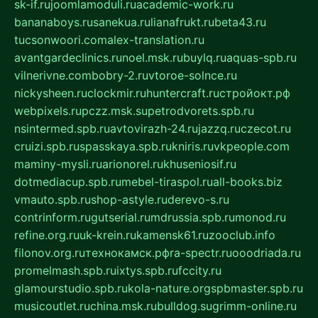
sk-if.ru
joomlamoduli.ru
academic-work.ru
bananaboys.ru
sanekua.ru
lianafrukt.ru
beta43.ru
tucsonwoori.com
alex-translation.ru
avantgardeclinics.ru
noel.msk.ru
buylq.ru
aquas-spb.ru
vilnerivne.com
bobry-2.ru
vtoroe-solnce.ru
nickysheen.ru
clockmir.ru
huntercraft.ru
стройокт.рф
webpixels.ru
pczz.msk.su
petrodvorets.spb.ru
nsintermed.spb.ru
avtovirazh-24.ru
jazzq.ru
czecot.ru
cruizi.spb.ru
spasskaya.spb.ru
kniris.ru
vkpeople.com
maminy-mysli.ru
arionorel.ru
khuseniosif.ru
dotmediacup.spb.ru
mebel-tiraspol.ru
all-books.biz
vmauto.spb.ru
shop-astyle.ru
derevo-s.ru
contrinform.ru
gutserial.ru
mdrussia.spb.ru
monod.ru
refine.org.ru
uk-krein.ru
kamensk61.ru
zooclub.info
filonov.org.ru
технокамск.рф
ra-spectr.ru
ooodriada.ru
promelmash.spb.ru
ixtys.spb.ru
fccity.ru
glamourstudio.spb.ru
kola-nature.org
spbmaster.spb.ru
musicoutlet.ru
china.msk.ru
bulldog.su
grimm-online.ru