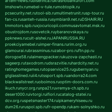
artem-news.ru
biserinca.ru
krasnodarkurort.com
imshowtv.ru
mebel-v-tule.ru
mobtopik.ru
pcsecurity.net.ru
tool-sib.ru
multimetrunit.ru
sp-tour.ru
fan-cs.ru
santeh-russia.ru
symbian9.net.ru
DSHAIR.RU
tmmotors.spb.ru
xjocuricopii.com
musavtomat.msk.ru
obustrojdom.ru
sovetcik.ru
ybaranovskaya.ru
ppknews.ru
cult-alshei.ru
JAPANRUSSIA.RU
proekciyamebel.ru
imper-finans.ru
rim.org.ru
glamourai.ru
brassminus.ru
zabor-pro.ru
ftn.pp.ru
dorogoe58.ru
laimengpacker.ru
kuzova-zapchasti.ru
sageerp.ru
taxodrom.ru
dsrazvitie.ru
hardcity.net.ru
ratinghomegames.ru
topservice25.ru
gubernyan.ru
gtglasslined.ru
ii4.ru
tssport.spb.ru
andorra24.com
blackwallstreet.ru
oboimos.ru
optim-doors.com.ru
ikuch.ru
nycr.org.ru
npa21.ru
vremya-ch.spb.ru
desert000.ru
ivtorgi.ru
ifiori.ru
catalog-statei.ru
dcv.org.ru
spetsmaster174.ru
ipkameryhiseeu.ru
dum26.ru
ruspol.spb.ru
fr-opendp.ru
kam-solnyshko.ru