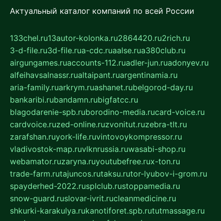
Актуальный каталог компаний по всей России
133chel.ru
13autor-kolonka.ru
2864420.ru
2rich.ru
3-d-file.ru
3d-file.ru
a-cdc.ru
aalse.ru
a380club.ru
airgungames.ru
accounts-112.ru
adler-jun.ru
adonyev.ru
alfeihavsalnassr.ru
altaipant.ru
argentinamia.ru
aria-family.ru
arkrym.ru
ashanet.ru
belgorod-day.ru
bankaribi.ru
bandamn.ru
bigfatcc.ru
blagodarenie-spb.ru
borodino-media.ru
card-voice.ru
cardvoice.ru
zed-online.ru
zvonitut.ru
zebra-tlt.ru
zarafshan.ru
york-life.ru
vintovoykompressor.ru
vladivostok-map.ru
vlknrussia.ru
wasabi-shop.ru
webamator.ru
zaryna.ru
youtubefree.ru
x-ton.ru
trade-farm.ru
tajuncos.ru
taksu.ru
tor-lyubov-i-grom.ru
spayderhed-2022.ru
splclub.ru
stoppamedia.ru
snow-guard.ru
slovar-ivrit.ru
cleanmedicine.ru
shkurki-karakulya.ru
kanotiforet.spb.ru
tutmassage.ru