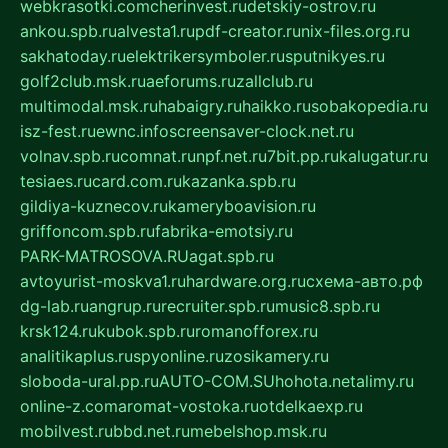
webkrasotki.com
cherinvest.ru
detskiy-ostrov.ru
ankou.spb.ru
alvesta1.ru
pdf-creator.ru
nix-files.org.ru
sakhatoday.ru
elektrikersymboler.ru
sputnikyes.ru
golf2club.msk.ru
aeforums.ru
zallclub.ru
multimodal.msk.ru
habaigry.ru
haikko.ru
sobakopedia.ru
isz-fest.ru
ewnc.info
screensaver-clock.net.ru
volnav.spb.ru
comnat.ru
npf.net.ru
7bit.pp.ru
kalugatur.ru
tesiaes.ru
card.com.ru
kazanka.spb.ru
gildiya-kuznecov.ru
kameryboavision.ru
griffoncom.spb.ru
fabrika-emotsiy.ru
PARK-MATROSOVA.RU
agat.spb.ru
avtoyurist-moskva1.ru
hardware.org.ru
схема-авто.рф
dg-lab.ru
angrup.ru
recruiter.spb.ru
music8.spb.ru
krsk124.ru
kubok.spb.ru
romanofforex.ru
analitikaplus.ru
spyonline.ru
zosikamery.ru
sloboda-ural.pp.ru
AUTO-COM.SU
hohota.net
alimy.ru
online-z.com
aromat-vostoka.ru
otdelkaexp.ru
mobilvest.ru
bbd.net.ru
mebelshop.msk.ru