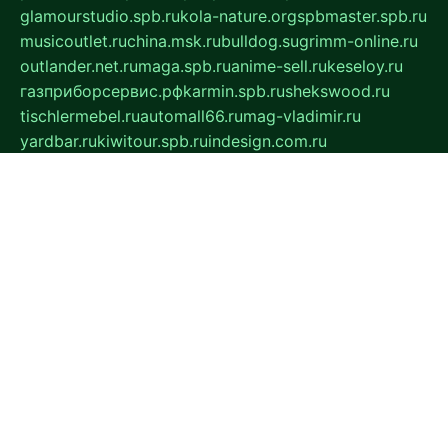
glamourstudio.spb.ru
kola-nature.org
spbmaster.spb.ru
musicoutlet.ru
china.msk.ru
bulldog.su
grimm-online.ru
outlander.net.ru
maga.spb.ru
anime-sell.ru
keseloy.ru
газприборсервис.рф
karmin.spb.ru
shekswood.ru
tischlermebel.ru
automall66.ru
mag-vladimir.ru
yardbar.ru
kiwitour.spb.ru
indesign.com.ru
freestylemebel.ru
bany-samara.ru
rsei.ru
naidisvoyput.ru
mgsn-invest.ru
ipkamerasannce.ru
alicante-house.ru
ibelka74.ru
cozyhouse.info
vlkargalev-studio.ru
700mb.ru
figura-ufa.ru
alina-live.ru
belarusiannews.ru
womenknow.ru
dos-vniimk.ru
sega.net.ru
dv.net.ru
phenomenonsofhistory.com
telesputnik.net.ru
wall.pp.ru
pylesosroidmi.ru
gtc-clan.ru
cligs.ru
bibikazap.ru
popova.org.ru
netwhistler.spb.ru
bellvil.ru
bonzon.ru
iss-vladik.ru
defiparis.net.ru
las-gryzas.ru
amku.ru
electednews.spb.ru
feather.org.ru
spar72.ru
tankiigri.ru
dominus.com.ru
ibtree.ru
sanykool.pp.ru
unixlib.org.ru