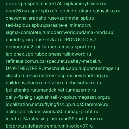
dcv.org.ru
spetsmaster174.ru
ipkameryhiseeu.ru
dum26.ru
ruspol.spb.ru
fr-opendp.ru
kam-solnyshko.ru
cheyenne-arapaho.ru
sevzapmetal.spb.ru
ted-lapidus.spb.ru
parasite-eliminator.ru
sigma-complete.ru
modernworld.ru
dama-moda.ru
eholot-group.ru
sk-nvkz.ru
DRONGOLD.RU
democratia2.ru
i-farmer.ru
mass-sport.org
jablonex.spb.ru
bookmess.ru
linkword.ru
refineua.com.ru
cs-spec.net.ru
altay-mebel.ru
DNK-THEATRE.RU
mechaniks.spb.ru
ipcamtechage.ru
skosta.ru
a-sun.ru
stroy-ldsp.ru
snowlands.org.ru
childrensshoes.ru
mrlizzy.ru
mebelsofiakrd.ru
bulizhenko.ru
rumantick.net.ru
mtszerno.ru
daily-fishing.ru
glushiteli-v-spb.ru
megasat.org.ru
localization.net.ru
flyingfish.pp.ru
ds5teremok.ru
aclib.spb.ru
komissionka30.ru
mag-profit.ru
icentre-74.ru
leasing-nsk.ru
hd39.ru
rcd.com.ru
bioprot.ru
deltaextreme.ru
mirkotlov07.ru