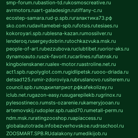
smp-forum.ru
bastion-td.ru
kosmoscreative.ru
avrmotors.ru
art-galadesign.ru
tiffany-c.ru
ecostep-samara.ru
d-p.spb.ru
галактика73.рф
sko.com.ru
davitamebel-spb.ru
fotsis.ru
tesiaes.ru
kokoroyari.spb.ru
blesna-kazan.ru
mossilver.ru
lenderoq.ru
sergeydobrin.ru
tochkazvuka.msk.ru
people-of-art.ru
bezzubova.ru
clubtibet.ru
orior-aks.ru
dynamoauto.ru
szk-favorit.ru
carlines.ru
flatnsk.ru
kingbolenskaner.ru
alex-motor.ru
astroline.net.ru
act1.spb.ru
polyglot.com.ru
gidlipetsk.ru
ooo-driada.ru
detsad125.ru
mir-zdoroviya.ru
bruslanovo.ru
siterem.ru
council.spb.ru
лодкипатриот.рф
kafekolizey.ru
iclub.net.ru
gazon-easy.ru
sugarepilekb.ru
grinox.ru
pylesostineco.ru
msts-ozarenie.ru
kameryjooan.ru
artemovskij.ru
dopler.spb.ru
aid70.ru
metall-perm.ru
ndm.msk.ru
ratingzooshop.ru
apiaccess.ru
globalautotrade.info
bezverhovskoe.ru
drsschool.ru
ZOOSMART.SPB.RU
dalakony.ru
medikijob.ru