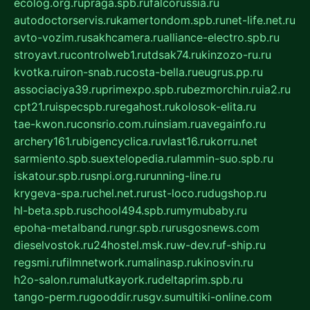
ecolog.org.ru
praga.spb.ru
falcorussia.ru
autodoctorservis.ru
kamertondom.spb.ru
net-life.net.ru
avto-vozim.ru
sakhcamera.ru
alliance-electro.spb.ru
stroyavt.ru
controlweb1.ru
tdsak74.ru
kinzozo-ru.ru
kvotka.ru
iron-snab.ru
costa-bella.ru
eugrus.pp.ru
associaciya39.ru
primexpo.spb.ru
bezmorchin.ru
ia2.ru
cpt21.ru
ispecspb.ru
regahost.ru
kolosok-elita.ru
tae-kwon.ru
consrio.com.ru
insiam.ru
avegainfo.ru
archery161.ru
bigencyclica.ru
vlast16.ru
korru.net
sarmiento.spb.su
extelopedia.ru
lammin-suo.spb.ru
iskatour.spb.ru
snpi.org.ru
running-line.ru
krygeva-spa.ru
chel.net.ru
rust-loco.ru
dugshop.ru
hl-beta.spb.ru
school494.spb.ru
mymubaby.ru
epoha-metalband.ru
ngr.spb.ru
rusgosnews.com
dieselvostok.ru
24hostel.msk.ru
w-dev.ru
f-ship.ru
regsmi.ru
filmnetwork.ru
malinasp.ru
kinosvin.ru
h2o-salon.ru
malutkayork.ru
deltaprim.spb.ru
tango-perm.ru
gooddir.ru
sgv.su
multiki-online.com