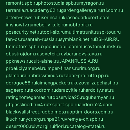
remontt.spb.ru
photostudia.spb.ru
myragon.ru
terramia.ru
academy62.ru
gardengallereya.ru
rti.com.ru
artem-news.ru
biserinca.ru
krasnodarkurort.com
imshowtv.ru
mebel-v-tule.ru
mobtopik.ru
pcsecurity.net.ru
tool-sib.ru
multimetrunit.ru
sp-tour.ru
fan-cs.ru
santeh-russia.ru
symbian9.net.ru
DSHAIR.RU
tmmotors.spb.ru
xjocuricopii.com
musavtomat.msk.ru
obustrojdom.ru
sovetcik.ru
ybaranovskaya.ru
ppknews.ru
cult-alshei.ru
JAPANRUSSIA.RU
proekciyamebel.ru
imper-finans.ru
rim.org.ru
glamourai.ru
brassminus.ru
zabor-pro.ru
ftn.pp.ru
dorogoe58.ru
laimengpacker.ru
kuzova-zapchasti.ru
sageerp.ru
taxodrom.ru
dsrazvitie.ru
hardcity.net.ru
ratinghomegames.ru
topservice25.ru
gubernyan.ru
gtglasslined.ru
ii4.ru
tssport.spb.ru
andorra24.com
blackwallstreet.ru
oboimos.ru
optim-doors.com.ru
ikuch.ru
nycr.org.ru
npa21.ru
vremya-ch.spb.ru
desert000.ru
ivtorgi.ru
ifiori.ru
catalog-statei.ru