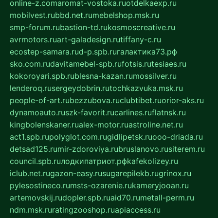
online-z.com
aromat-vostoka.ru
otdelkaexp.ru
mobilvest.ru
bbd.net.ru
mebelshop.msk.ru
smp-forum.ru
bastion-td.ru
kosmoscreative.ru
avrmotors.ru
art-galadesign.ru
tiffany-c.ru
ecostep-samara.ru
d-p.spb.ru
галактика73.рф
sko.com.ru
davitamebel-spb.ru
fotsis.ru
tesiaes.ru
kokoroyari.spb.ru
blesna-kazan.ru
mossilver.ru
lenderoq.ru
sergeydobrin.ru
tochkazvuka.msk.ru
people-of-art.ru
bezzubova.ru
clubtibet.ru
orior-aks.ru
dynamoauto.ru
szk-favorit.ru
carlines.ru
flatnsk.ru
kingbolenskaner.ru
alex-motor.ru
astroline.net.ru
act1.spb.ru
polyglot.com.ru
gidlipetsk.ru
ooo-driada.ru
detsad125.ru
mir-zdoroviya.ru
bruslanovo.ru
siterem.ru
council.spb.ru
лодкипатриот.рф
kafekolizey.ru
iclub.net.ru
gazon-easy.ru
sugarepilekb.ru
grinox.ru
pylesostineco.ru
msts-ozarenie.ru
kameryjooan.ru
artemovskij.ru
dopler.spb.ru
aid70.ru
metall-perm.ru
ndm.msk.ru
ratingzooshop.ru
apiaccess.ru