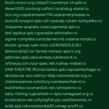
ikuch.ru
nycr.org.ru
npa21.ru
vremya-ch.spb.ru
desert000.ru
ivtorgi.ru
ifiori.ru
catalog-statei.ru
dcv.org.ru
spetsmaster174.ru
ipkameryhiseeu.ru
dum26.ru
ruspol.spb.ru
fr-opendp.ru
kam-solnyshko.ru
cheyenne-arapaho.ru
sevzapmetal.spb.ru
ted-lapidus.spb.ru
parasite-eliminator.ru
sigma-complete.ru
modernworld.ru
dama-moda.ru
eholot-group.ru
sk-nvkz.ru
DRONGOLD.RU
democratia2.ru
i-farmer.ru
mass-sport.org
jablonex.spb.ru
bookmess.ru
linkword.ru
refineua.com.ru
cs-spec.net.ru
altay-mebel.ru
DNK-THEATRE.RU
mechaniks.spb.ru
ipcamtechage.ru
skosta.ru
a-sun.ru
stroy-ldsp.ru
snowlands.org.ru
childrensshoes.ru
mrlizzy.ru
mebelsofiakrd.ru
bulizhenko.ru
rumantick.net.ru
mtszerno.ru
daily-fishing.ru
glushiteli-v-spb.ru
megasat.org.ru
localization.net.ru
flyingfish.pp.ru
ds5teremok.ru
aclib.spb.ru
komissionka30.ru
mag-profit.ru