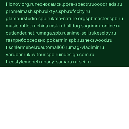
filonov.org.ru
технокамск.рф
ra-spectr.ru
ooodriada.ru
promelmash.spb.ru
ixtys.spb.ru
fccity.ru
glamourstudio.spb.ru
kola-nature.org
spbmaster.spb.ru
musicoutlet.ru
china.msk.ru
bulldog.su
grimm-online.ru
outlander.net.ru
maga.spb.ru
anime-sell.ru
keseloy.ru
газприборсервис.рф
karmin.spb.ru
shekswood.ru
tischlermebel.ru
automall66.ru
mag-vladimir.ru
yardbar.ru
kiwitour.spb.ru
indesign.com.ru
freestylemebel.ru
bany-samara.ru
rsei.ru
naidisvoyput.ru
mgsn-invest.ru
ipkamerasannce.ru
alicante-house.ru
ibelka74.ru
cozyhouse.info
vlkargalev-studio.ru
700mb.ru
figura-ufa.ru
alina-live.ru
belarusiannews.ru
womenknow.ru
dos-vniimk.ru
sega.net.ru
dv.net.ru
phenomenonsofhistory.com
telesputnik.net.ru
wall.pp.ru
pylesosroidmi.ru
gtc-clan.ru
cligs.ru
bibikazap.ru
popova.org.ru
netwhistler.spb.ru
bellvil.ru
bonzon.ru
iss-vladik.ru
defiparis.net.ru
las-gryzas.ru
amku.ru