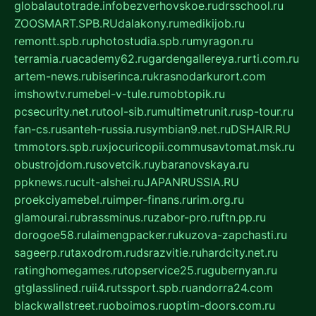
globalautotrade.info
bezverhovskoe.ru
drsschool.ru
ZOOSMART.SPB.RU
dalakony.ru
medikijob.ru
remontt.spb.ru
photostudia.spb.ru
myragon.ru
terramia.ru
academy62.ru
gardengallereya.ru
rti.com.ru
artem-news.ru
biserinca.ru
krasnodarkurort.com
imshowtv.ru
mebel-v-tule.ru
mobtopik.ru
pcsecurity.net.ru
tool-sib.ru
multimetrunit.ru
sp-tour.ru
fan-cs.ru
santeh-russia.ru
symbian9.net.ru
DSHAIR.RU
tmmotors.spb.ru
xjocuricopii.com
musavtomat.msk.ru
obustrojdom.ru
sovetcik.ru
ybaranovskaya.ru
ppknews.ru
cult-alshei.ru
JAPANRUSSIA.RU
proekciyamebel.ru
imper-finans.ru
rim.org.ru
glamourai.ru
brassminus.ru
zabor-pro.ru
ftn.pp.ru
dorogoe58.ru
laimengpacker.ru
kuzova-zapchasti.ru
sageerp.ru
taxodrom.ru
dsrazvitie.ru
hardcity.net.ru
ratinghomegames.ru
topservice25.ru
gubernyan.ru
gtglasslined.ru
ii4.ru
tssport.spb.ru
andorra24.com
blackwallstreet.ru
oboimos.ru
optim-doors.com.ru