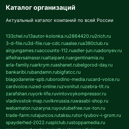
Каталог организаций
Актуальный каталог компаний по всей России
133chel.ru
13autor-kolonka.ru
2864420.ru
2rich.ru
3-d-file.ru
3d-file.ru
a-cdc.ru
aalse.ru
a380club.ru
airgungames.ru
accounts-112.ru
adler-jun.ru
adonyev.ru
alfeihavsalnassr.ru
altaipant.ru
argentinamia.ru
aria-family.ru
arkrym.ru
ashanet.ru
belgorod-day.ru
bankaribi.ru
bandamn.ru
bigfatcc.ru
blagodarenie-spb.ru
borodino-media.ru
card-voice.ru
cardvoice.ru
zed-online.ru
zvonitut.ru
zebra-tlt.ru
zarafshan.ru
york-life.ru
vintovoykompressor.ru
vladivostok-map.ru
vlknrussia.ru
wasabi-shop.ru
webamator.ru
zaryna.ru
youtubefree.ru
x-ton.ru
trade-farm.ru
tajuncos.ru
taksu.ru
tor-lyubov-i-grom.ru
spayderhed-2022.ru
splclub.ru
stoppamedia.ru