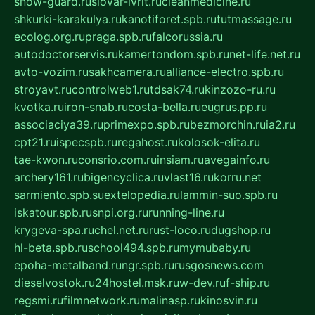
snow-guard.ru
slovar-ivrit.ru
cleanmedicine.ru
shkurki-karakulya.ru
kanotiforet.spb.ru
tutmassage.ru
ecolog.org.ru
praga.spb.ru
falcorussia.ru
autodoctorservis.ru
kamertondom.spb.ru
net-life.net.ru
avto-vozim.ru
sakhcamera.ru
alliance-electro.spb.ru
stroyavt.ru
controlweb1.ru
tdsak74.ru
kinzozo-ru.ru
kvotka.ru
iron-snab.ru
costa-bella.ru
eugrus.pp.ru
associaciya39.ru
primexpo.spb.ru
bezmorchin.ru
ia2.ru
cpt21.ru
ispecspb.ru
regahost.ru
kolosok-elita.ru
tae-kwon.ru
consrio.com.ru
insiam.ru
avegainfo.ru
archery161.ru
bigencyclica.ru
vlast16.ru
korru.net
sarmiento.spb.su
extelopedia.ru
lammin-suo.spb.ru
iskatour.spb.ru
snpi.org.ru
running-line.ru
krygeva-spa.ru
chel.net.ru
rust-loco.ru
dugshop.ru
hl-beta.spb.ru
school494.spb.ru
mymubaby.ru
epoha-metalband.ru
ngr.spb.ru
rusgosnews.com
dieselvostok.ru
24hostel.msk.ru
w-dev.ru
f-ship.ru
regsmi.ru
filmnetwork.ru
malinasp.ru
kinosvin.ru