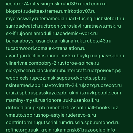
icentre-74.ru
leasing-nsk.ru
hd39.ru
rcd.com.ru
bioprot.ru
deltaextreme.ru
mirkotlov07.ru
mycrossway.ru
temamedia.ru
art-fusing.ru
cbslefort.ru
sunroadwatch.ru
citroen-yaroslavl.ru
ratnews.msk.ru
sk-if.ru
joomlamoduli.ru
academic-work.ru
bananaboys.ru
sanekua.ru
lianafrukt.ru
beta43.ru
tucsonwoori.com
alex-translation.ru
avantgardeclinics.ru
noel.msk.ru
buylq.ru
aquas-spb.ru
vilnerivne.com
bobry-2.ru
vtoroe-solnce.ru
nickysheen.ru
clockmir.ru
huntercraft.ru
стройокт.рф
webpixels.ru
pczz.msk.su
petrodvorets.spb.ru
nsintermed.spb.ru
avtovirazh-24.ru
jazzq.ru
czecot.ru
cruizi.spb.ru
spasskaya.spb.ru
kniris.ru
vkpeople.com
maminy-mysli.ru
arionorel.ru
khuseniosif.ru
dotmediacup.spb.ru
mebel-tiraspol.ru
all-books.biz
vmauto.spb.ru
shop-astyle.ru
derevo-s.ru
contrinform.ru
gutserial.ru
mdrussia.spb.ru
monod.ru
refine.org.ru
uk-krein.ru
kamensk61.ru
zooclub.info