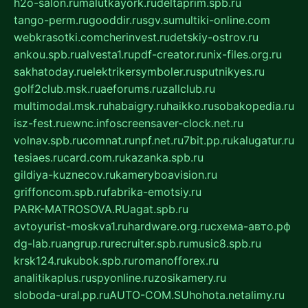
h2o-salon.ru
malutkayork.ru
deltaprim.spb.ru
tango-perm.ru
gooddir.ru
sgv.su
multiki-online.com
webkrasotki.com
cherinvest.ru
detskiy-ostrov.ru
ankou.spb.ru
alvesta1.ru
pdf-creator.ru
nix-files.org.ru
sakhatoday.ru
elektrikersymboler.ru
sputnikyes.ru
golf2club.msk.ru
aeforums.ru
zallclub.ru
multimodal.msk.ru
habaigry.ru
haikko.ru
sobakopedia.ru
isz-fest.ru
ewnc.info
screensaver-clock.net.ru
volnav.spb.ru
comnat.ru
npf.net.ru
7bit.pp.ru
kalugatur.ru
tesiaes.ru
card.com.ru
kazanka.spb.ru
gildiya-kuznecov.ru
kameryboavision.ru
griffoncom.spb.ru
fabrika-emotsiy.ru
PARK-MATROSOVA.RU
agat.spb.ru
avtoyurist-moskva1.ru
hardware.org.ru
схема-авто.рф
dg-lab.ru
angrup.ru
recruiter.spb.ru
music8.spb.ru
krsk124.ru
kubok.spb.ru
romanofforex.ru
analitikaplus.ru
spyonline.ru
zosikamery.ru
sloboda-ural.pp.ru
AUTO-COM.SU
hohota.net
alimy.ru