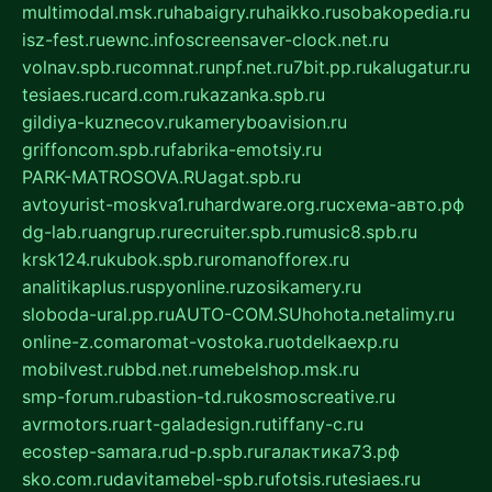
multimodal.msk.ru
habaigry.ru
haikko.ru
sobakopedia.ru
isz-fest.ru
ewnc.info
screensaver-clock.net.ru
volnav.spb.ru
comnat.ru
npf.net.ru
7bit.pp.ru
kalugatur.ru
tesiaes.ru
card.com.ru
kazanka.spb.ru
gildiya-kuznecov.ru
kameryboavision.ru
griffoncom.spb.ru
fabrika-emotsiy.ru
PARK-MATROSOVA.RU
agat.spb.ru
avtoyurist-moskva1.ru
hardware.org.ru
схема-авто.рф
dg-lab.ru
angrup.ru
recruiter.spb.ru
music8.spb.ru
krsk124.ru
kubok.spb.ru
romanofforex.ru
analitikaplus.ru
spyonline.ru
zosikamery.ru
sloboda-ural.pp.ru
AUTO-COM.SU
hohota.net
alimy.ru
online-z.com
aromat-vostoka.ru
otdelkaexp.ru
mobilvest.ru
bbd.net.ru
mebelshop.msk.ru
smp-forum.ru
bastion-td.ru
kosmoscreative.ru
avrmotors.ru
art-galadesign.ru
tiffany-c.ru
ecostep-samara.ru
d-p.spb.ru
галактика73.рф
sko.com.ru
davitamebel-spb.ru
fotsis.ru
tesiaes.ru