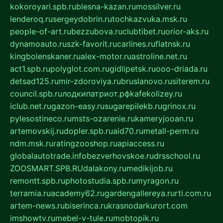
kokoroyari.spb.ru
blesna-kazan.ru
mossilver.ru
lenderoq.ru
sergeydobrin.ru
tochkazvuka.msk.ru
people-of-art.ru
bezzubova.ru
clubtibet.ru
orior-aks.ru
dynamoauto.ru
szk-favorit.ru
carlines.ru
flatnsk.ru
kingbolenskaner.ru
alex-motor.ru
astroline.net.ru
act1.spb.ru
polyglot.com.ru
gidlipetsk.ru
ooo-driada.ru
detsad125.ru
mir-zdoroviya.ru
bruslanovo.ru
siterem.ru
council.spb.ru
лодкипатриот.рф
kafekolizey.ru
iclub.net.ru
gazon-easy.ru
sugarepilekb.ru
grinox.ru
pylesostineco.ru
msts-ozarenie.ru
kameryjooan.ru
artemovskij.ru
dopler.spb.ru
aid70.ru
metall-perm.ru
ndm.msk.ru
ratingzooshop.ru
apiaccess.ru
globalautotrade.info
bezverhovskoe.ru
drsschool.ru
ZOOSMART.SPB.RU
dalakony.ru
medikijob.ru
remontt.spb.ru
photostudia.spb.ru
myragon.ru
terramia.ru
academy62.ru
gardengallereya.ru
rti.com.ru
artem-news.ru
biserinca.ru
krasnodarkurort.com
imshowtv.ru
mebel-v-tule.ru
mobtopik.ru