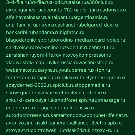
3-d-file.ru
3d-file.ru
a-cdc.ru
aalse.ru
a380club.ru
airgungames.ru
accounts-112.ru
adler-jun.ru
adonyev.ru
alfeihavsalnassr.ru
altaipant.ru
argentinamia.ru
aria-family.ru
arkrym.ru
ashanet.ru
belgorod-day.ru
bankaribi.ru
bandamn.ru
bigfatcc.ru
blagodarenie-spb.ru
borodino-media.ru
card-voice.ru
cardvoice.ru
zed-online.ru
zvonitut.ru
zebra-tlt.ru
zarafshan.ru
york-life.ru
vintovoykompressor.ru
vladivostok-map.ru
vlknrussia.ru
wasabi-shop.ru
webamator.ru
zaryna.ru
youtubefree.ru
x-ton.ru
trade-farm.ru
tajuncos.ru
taksu.ru
tor-lyubov-i-grom.ru
spayderhed-2022.ru
splclub.ru
stoppamedia.ru
snow-guard.ru
slovar-ivrit.ru
cleanmedicine.ru
shkurki-karakulya.ru
kanotiforet.spb.ru
tutmassage.ru
ecolog.org.ru
praga.spb.ru
falcorussia.ru
autodoctorservis.ru
kamertondom.spb.ru
net-life.net.ru
avto-vozim.ru
sakhcamera.ru
alliance-electro.spb.ru
stroyavt.ru
controlweb1.ru
tdsak74.ru
kinzozo-ru.ru