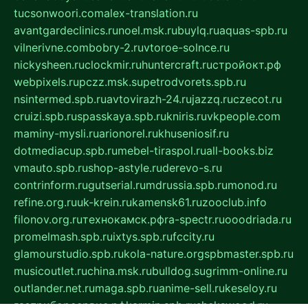
tucsonwoori.com
alex-translation.ru
avantgardeclinics.ru
noel.msk.ru
buylq.ru
aquas-spb.ru
vilnerivne.com
bobry-2.ru
vtoroe-solnce.ru
nickysheen.ru
clockmir.ru
huntercraft.ru
стройокт.рф
webpixels.ru
pczz.msk.su
petrodvorets.spb.ru
nsintermed.spb.ru
avtovirazh-24.ru
jazzq.ru
czecot.ru
cruizi.spb.ru
spasskaya.spb.ru
kniris.ru
vkpeople.com
maminy-mysli.ru
arionorel.ru
khuseniosif.ru
dotmediacup.spb.ru
mebel-tiraspol.ru
all-books.biz
vmauto.spb.ru
shop-astyle.ru
derevo-s.ru
contrinform.ru
gutserial.ru
mdrussia.spb.ru
monod.ru
refine.org.ru
uk-krein.ru
kamensk61.ru
zooclub.info
filonov.org.ru
технокамск.рф
ra-spectr.ru
ooodriada.ru
promelmash.spb.ru
ixtys.spb.ru
fccity.ru
glamourstudio.spb.ru
kola-nature.org
spbmaster.spb.ru
musicoutlet.ru
china.msk.ru
bulldog.su
grimm-online.ru
outlander.net.ru
maga.spb.ru
anime-sell.ru
keseloy.ru
газприборсервис.рф
karmin.spb.ru
shekswood.ru