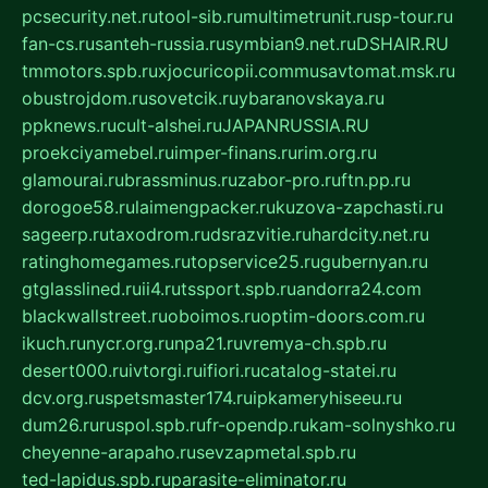
pcsecurity.net.ru
tool-sib.ru
multimetrunit.ru
sp-tour.ru
fan-cs.ru
santeh-russia.ru
symbian9.net.ru
DSHAIR.RU
tmmotors.spb.ru
xjocuricopii.com
musavtomat.msk.ru
obustrojdom.ru
sovetcik.ru
ybaranovskaya.ru
ppknews.ru
cult-alshei.ru
JAPANRUSSIA.RU
proekciyamebel.ru
imper-finans.ru
rim.org.ru
glamourai.ru
brassminus.ru
zabor-pro.ru
ftn.pp.ru
dorogoe58.ru
laimengpacker.ru
kuzova-zapchasti.ru
sageerp.ru
taxodrom.ru
dsrazvitie.ru
hardcity.net.ru
ratinghomegames.ru
topservice25.ru
gubernyan.ru
gtglasslined.ru
ii4.ru
tssport.spb.ru
andorra24.com
blackwallstreet.ru
oboimos.ru
optim-doors.com.ru
ikuch.ru
nycr.org.ru
npa21.ru
vremya-ch.spb.ru
desert000.ru
ivtorgi.ru
ifiori.ru
catalog-statei.ru
dcv.org.ru
spetsmaster174.ru
ipkameryhiseeu.ru
dum26.ru
ruspol.spb.ru
fr-opendp.ru
kam-solnyshko.ru
cheyenne-arapaho.ru
sevzapmetal.spb.ru
ted-lapidus.spb.ru
parasite-eliminator.ru