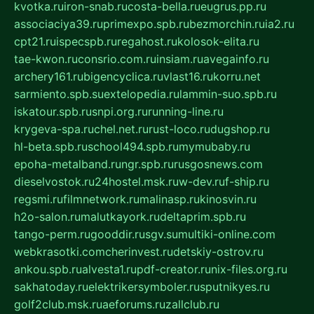
kvotka.ru
iron-snab.ru
costa-bella.ru
eugrus.pp.ru
associaciya39.ru
primexpo.spb.ru
bezmorchin.ru
ia2.ru
cpt21.ru
ispecspb.ru
regahost.ru
kolosok-elita.ru
tae-kwon.ru
consrio.com.ru
insiam.ru
avegainfo.ru
archery161.ru
bigencyclica.ru
vlast16.ru
korru.net
sarmiento.spb.su
extelopedia.ru
lammin-suo.spb.ru
iskatour.spb.ru
snpi.org.ru
running-line.ru
krygeva-spa.ru
chel.net.ru
rust-loco.ru
dugshop.ru
hl-beta.spb.ru
school494.spb.ru
mymubaby.ru
epoha-metalband.ru
ngr.spb.ru
rusgosnews.com
dieselvostok.ru
24hostel.msk.ru
w-dev.ru
f-ship.ru
regsmi.ru
filmnetwork.ru
malinasp.ru
kinosvin.ru
h2o-salon.ru
malutkayork.ru
deltaprim.spb.ru
tango-perm.ru
gooddir.ru
sgv.su
multiki-online.com
webkrasotki.com
cherinvest.ru
detskiy-ostrov.ru
ankou.spb.ru
alvesta1.ru
pdf-creator.ru
nix-files.org.ru
sakhatoday.ru
elektrikersymboler.ru
sputnikyes.ru
golf2club.msk.ru
aeforums.ru
zallclub.ru