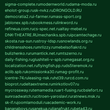
sigma-complete.ru
modernworld.ru
dama-moda.ru
eholot-group.ru
sk-nvkz.ru
DRONGOLD.RU
democratia2.ru
i-farmer.ru
mass-sport.org
jablonex.spb.ru
bookmess.ru
linkword.ru
refineua.com.ru
cs-spec.net.ru
altay-mebel.ru
DNK-THEATRE.RU
mechaniks.spb.ru
ipcamtechage.ru
skosta.ru
a-sun.ru
stroy-ldsp.ru
snowlands.org.ru
childrensshoes.ru
mrlizzy.ru
mebelsofiakrd.ru
bulizhenko.ru
rumantick.net.ru
mtszerno.ru
daily-fishing.ru
glushiteli-v-spb.ru
megasat.org.ru
localization.net.ru
flyingfish.pp.ru
ds5teremok.ru
aclib.spb.ru
komissionka30.ru
mag-profit.ru
icentre-74.ru
leasing-nsk.ru
hd39.ru
rcd.com.ru
bioprot.ru
deltaextreme.ru
mirkotlov07.ru
mycrossway.ru
temamedia.ru
art-fusing.ru
cbslefort.ru
sunroadwatch.ru
citroen-yaroslavl.ru
ratnews.msk.ru
sk-if.ru
joomlamoduli.ru
academic-work.ru
bananaboys.ru
sanekua.ru
lianafrukt.ru
beta43.ru