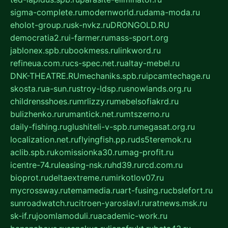
sigma-complete.ru
modernworld.ru
dama-moda.ru
eholot-group.ru
sk-nvkz.ru
DRONGOLD.RU
democratia2.ru
i-farmer.ru
mass-sport.org
jablonex.spb.ru
bookmess.ru
linkword.ru
refineua.com.ru
cs-spec.net.ru
altay-mebel.ru
DNK-THEATRE.RU
mechaniks.spb.ru
ipcamtechage.ru
skosta.ru
a-sun.ru
stroy-ldsp.ru
snowlands.org.ru
childrensshoes.ru
mrlizzy.ru
mebelsofiakrd.ru
bulizhenko.ru
rumantick.net.ru
mtszerno.ru
daily-fishing.ru
glushiteli-v-spb.ru
megasat.org.ru
localization.net.ru
flyingfish.pp.ru
ds5teremok.ru
aclib.spb.ru
komissionka30.ru
mag-profit.ru
icentre-74.ru
leasing-nsk.ru
hd39.ru
rcd.com.ru
bioprot.ru
deltaextreme.ru
mirkotlov07.ru
mycrossway.ru
temamedia.ru
art-fusing.ru
cbslefort.ru
sunroadwatch.ru
citroen-yaroslavl.ru
ratnews.msk.ru
sk-if.ru
joomlamoduli.ru
academic-work.ru