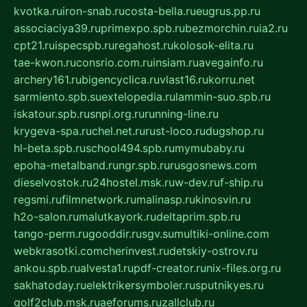
kvotka.ru
iron-snab.ru
costa-bella.ru
eugrus.pp.ru
associaciya39.ru
primexpo.spb.ru
bezmorchin.ru
ia2.ru
cpt21.ru
ispecspb.ru
regahost.ru
kolosok-elita.ru
tae-kwon.ru
consrio.com.ru
insiam.ru
avegainfo.ru
archery161.ru
bigencyclica.ru
vlast16.ru
korru.net
sarmiento.spb.su
extelopedia.ru
lammin-suo.spb.ru
iskatour.spb.ru
snpi.org.ru
running-line.ru
krygeva-spa.ru
chel.net.ru
rust-loco.ru
dugshop.ru
hl-beta.spb.ru
school494.spb.ru
mymubaby.ru
epoha-metalband.ru
ngr.spb.ru
rusgosnews.com
dieselvostok.ru
24hostel.msk.ru
w-dev.ru
f-ship.ru
regsmi.ru
filmnetwork.ru
malinasp.ru
kinosvin.ru
h2o-salon.ru
malutkayork.ru
deltaprim.spb.ru
tango-perm.ru
gooddir.ru
sgv.su
multiki-online.com
webkrasotki.com
cherinvest.ru
detskiy-ostrov.ru
ankou.spb.ru
alvesta1.ru
pdf-creator.ru
nix-files.org.ru
sakhatoday.ru
elektrikersymboler.ru
sputnikyes.ru
golf2club.msk.ru
aeforums.ru
zallclub.ru