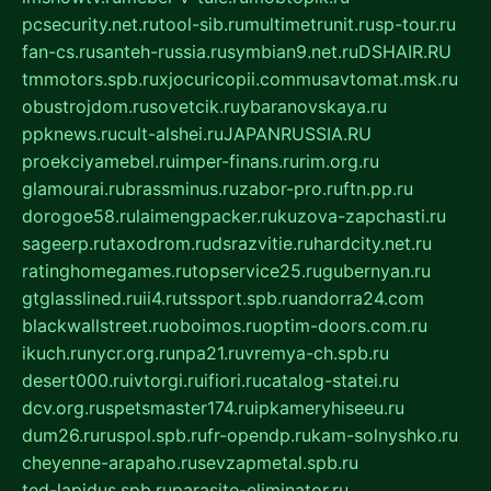
pcsecurity.net.ru
tool-sib.ru
multimetrunit.ru
sp-tour.ru
fan-cs.ru
santeh-russia.ru
symbian9.net.ru
DSHAIR.RU
tmmotors.spb.ru
xjocuricopii.com
musavtomat.msk.ru
obustrojdom.ru
sovetcik.ru
ybaranovskaya.ru
ppknews.ru
cult-alshei.ru
JAPANRUSSIA.RU
proekciyamebel.ru
imper-finans.ru
rim.org.ru
glamourai.ru
brassminus.ru
zabor-pro.ru
ftn.pp.ru
dorogoe58.ru
laimengpacker.ru
kuzova-zapchasti.ru
sageerp.ru
taxodrom.ru
dsrazvitie.ru
hardcity.net.ru
ratinghomegames.ru
topservice25.ru
gubernyan.ru
gtglasslined.ru
ii4.ru
tssport.spb.ru
andorra24.com
blackwallstreet.ru
oboimos.ru
optim-doors.com.ru
ikuch.ru
nycr.org.ru
npa21.ru
vremya-ch.spb.ru
desert000.ru
ivtorgi.ru
ifiori.ru
catalog-statei.ru
dcv.org.ru
spetsmaster174.ru
ipkameryhiseeu.ru
dum26.ru
ruspol.spb.ru
fr-opendp.ru
kam-solnyshko.ru
cheyenne-arapaho.ru
sevzapmetal.spb.ru
ted-lapidus.spb.ru
parasite-eliminator.ru