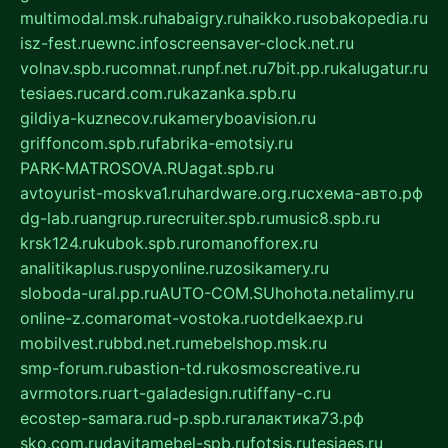
multimodal.msk.ru
habaigry.ru
haikko.ru
sobakopedia.ru
isz-fest.ru
ewnc.info
screensaver-clock.net.ru
volnav.spb.ru
comnat.ru
npf.net.ru
7bit.pp.ru
kalugatur.ru
tesiaes.ru
card.com.ru
kazanka.spb.ru
gildiya-kuznecov.ru
kameryboavision.ru
griffoncom.spb.ru
fabrika-emotsiy.ru
PARK-MATROSOVA.RU
agat.spb.ru
avtoyurist-moskva1.ru
hardware.org.ru
схема-авто.рф
dg-lab.ru
angrup.ru
recruiter.spb.ru
music8.spb.ru
krsk124.ru
kubok.spb.ru
romanofforex.ru
analitikaplus.ru
spyonline.ru
zosikamery.ru
sloboda-ural.pp.ru
AUTO-COM.SU
hohota.net
alimy.ru
online-z.com
aromat-vostoka.ru
otdelkaexp.ru
mobilvest.ru
bbd.net.ru
mebelshop.msk.ru
smp-forum.ru
bastion-td.ru
kosmoscreative.ru
avrmotors.ru
art-galadesign.ru
tiffany-c.ru
ecostep-samara.ru
d-p.spb.ru
галактика73.рф
sko.com.ru
davitamebel-spb.ru
fotsis.ru
tesiaes.ru