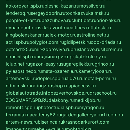
kokoroyari.spb.ru
blesna-kazan.ru
mossilver.ru
lenderoq.ru
sergeydobrin.ru
tochkazvuka.msk.ru
people-of-art.ru
bezzubova.ru
clubtibet.ru
orior-aks.ru
dynamoauto.ru
szk-favorit.ru
carlines.ru
flatnsk.ru
kingbolenskaner.ru
alex-motor.ru
astroline.net.ru
act1.spb.ru
polyglot.com.ru
gidlipetsk.ru
ooo-driada.ru
detsad125.ru
mir-zdoroviya.ru
bruslanovo.ru
siterem.ru
council.spb.ru
лодкипатриот.рф
kafekolizey.ru
iclub.net.ru
gazon-easy.ru
sugarepilekb.ru
grinox.ru
pylesostineco.ru
msts-ozarenie.ru
kameryjooan.ru
artemovskij.ru
dopler.spb.ru
aid70.ru
metall-perm.ru
ndm.msk.ru
ratingzooshop.ru
apiaccess.ru
globalautotrade.info
bezverhovskoe.ru
drsschool.ru
ZOOSMART.SPB.RU
dalakony.ru
medikijob.ru
remontt.spb.ru
photostudia.spb.ru
myragon.ru
terramia.ru
academy62.ru
gardengallereya.ru
rti.com.ru
artem-news.ru
biserinca.ru
krasnodarkurort.com
imshowtv.ru
mebel-v-tule.ru
mobtopik.ru