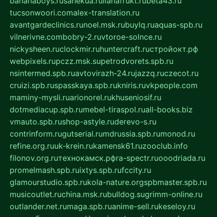
bananaboys.ru
sanekua.ru
lianafrukt.ru
beta43.ru
tucsonwoori.com
alex-translation.ru
avantgardeclinics.ru
noel.msk.ru
buylq.ru
aquas-spb.ru
vilnerivne.com
bobry-2.ru
vtoroe-solnce.ru
nickysheen.ru
clockmir.ru
huntercraft.ru
стройокт.рф
webpixels.ru
pczz.msk.su
petrodvorets.spb.ru
nsintermed.spb.ru
avtovirazh-24.ru
jazzq.ru
czecot.ru
cruizi.spb.ru
spasskaya.spb.ru
kniris.ru
vkpeople.com
maminy-mysli.ru
arionorel.ru
khuseniosif.ru
dotmediacup.spb.ru
mebel-tiraspol.ru
all-books.biz
vmauto.spb.ru
shop-astyle.ru
derevo-s.ru
contrinform.ru
gutserial.ru
mdrussia.spb.ru
monod.ru
refine.org.ru
uk-krein.ru
kamensk61.ru
zooclub.info
filonov.org.ru
технокамск.рф
ra-spectr.ru
ooodriada.ru
promelmash.spb.ru
ixtys.spb.ru
fccity.ru
glamourstudio.spb.ru
kola-nature.org
spbmaster.spb.ru
musicoutlet.ru
china.msk.ru
bulldog.su
grimm-online.ru
outlander.net.ru
maga.spb.ru
anime-sell.ru
keseloy.ru