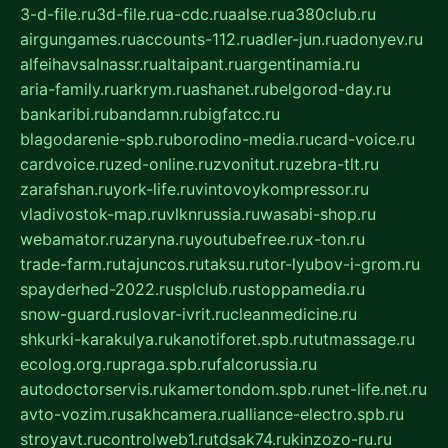
3-d-file.ru
3d-file.ru
a-cdc.ru
aalse.ru
a380club.ru
airgungames.ru
accounts-112.ru
adler-jun.ru
adonyev.ru
alfeihavsalnassr.ru
altaipant.ru
argentinamia.ru
aria-family.ru
arkrym.ru
ashanet.ru
belgorod-day.ru
bankaribi.ru
bandamn.ru
bigfatcc.ru
blagodarenie-spb.ru
borodino-media.ru
card-voice.ru
cardvoice.ru
zed-online.ru
zvonitut.ru
zebra-tlt.ru
zarafshan.ru
york-life.ru
vintovoykompressor.ru
vladivostok-map.ru
vlknrussia.ru
wasabi-shop.ru
webamator.ru
zaryna.ru
youtubefree.ru
x-ton.ru
trade-farm.ru
tajuncos.ru
taksu.ru
tor-lyubov-i-grom.ru
spayderhed-2022.ru
splclub.ru
stoppamedia.ru
snow-guard.ru
slovar-ivrit.ru
cleanmedicine.ru
shkurki-karakulya.ru
kanotiforet.spb.ru
tutmassage.ru
ecolog.org.ru
praga.spb.ru
falcorussia.ru
autodoctorservis.ru
kamertondom.spb.ru
net-life.net.ru
avto-vozim.ru
sakhcamera.ru
alliance-electro.spb.ru
stroyavt.ru
controlweb1.ru
tdsak74.ru
kinzozo-ru.ru