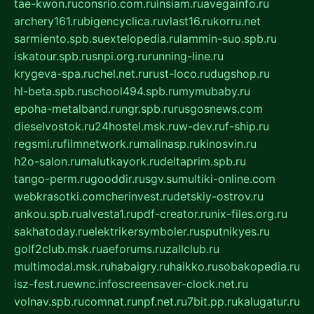
tae-kwon.ru
consrio.com.ru
insiam.ru
avegainfo.ru
archery161.ru
bigencyclica.ru
vlast16.ru
korru.net
sarmiento.spb.su
extelopedia.ru
lammin-suo.spb.ru
iskatour.spb.ru
snpi.org.ru
running-line.ru
krygeva-spa.ru
chel.net.ru
rust-loco.ru
dugshop.ru
hl-beta.spb.ru
school494.spb.ru
mymubaby.ru
epoha-metalband.ru
ngr.spb.ru
rusgosnews.com
dieselvostok.ru
24hostel.msk.ru
w-dev.ru
f-ship.ru
regsmi.ru
filmnetwork.ru
malinasp.ru
kinosvin.ru
h2o-salon.ru
malutkayork.ru
deltaprim.spb.ru
tango-perm.ru
gooddir.ru
sgv.su
multiki-online.com
webkrasotki.com
cherinvest.ru
detskiy-ostrov.ru
ankou.spb.ru
alvesta1.ru
pdf-creator.ru
nix-files.org.ru
sakhatoday.ru
elektrikersymboler.ru
sputnikyes.ru
golf2club.msk.ru
aeforums.ru
zallclub.ru
multimodal.msk.ru
habaigry.ru
haikko.ru
sobakopedia.ru
isz-fest.ru
ewnc.info
screensaver-clock.net.ru
volnav.spb.ru
comnat.ru
npf.net.ru
7bit.pp.ru
kalugatur.ru