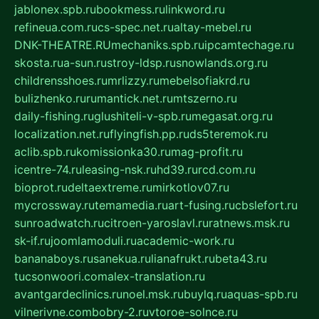
jablonex.spb.ru
bookmess.ru
linkword.ru
refineua.com.ru
cs-spec.net.ru
altay-mebel.ru
DNK-THEATRE.RU
mechaniks.spb.ru
ipcamtechage.ru
skosta.ru
a-sun.ru
stroy-ldsp.ru
snowlands.org.ru
childrensshoes.ru
mrlizzy.ru
mebelsofiakrd.ru
bulizhenko.ru
rumantick.net.ru
mtszerno.ru
daily-fishing.ru
glushiteli-v-spb.ru
megasat.org.ru
localization.net.ru
flyingfish.pp.ru
ds5teremok.ru
aclib.spb.ru
komissionka30.ru
mag-profit.ru
icentre-74.ru
leasing-nsk.ru
hd39.ru
rcd.com.ru
bioprot.ru
deltaextreme.ru
mirkotlov07.ru
mycrossway.ru
temamedia.ru
art-fusing.ru
cbslefort.ru
sunroadwatch.ru
citroen-yaroslavl.ru
ratnews.msk.ru
sk-if.ru
joomlamoduli.ru
academic-work.ru
bananaboys.ru
sanekua.ru
lianafrukt.ru
beta43.ru
tucsonwoori.com
alex-translation.ru
avantgardeclinics.ru
noel.msk.ru
buylq.ru
aquas-spb.ru
vilnerivne.com
bobry-2.ru
vtoroe-solnce.ru