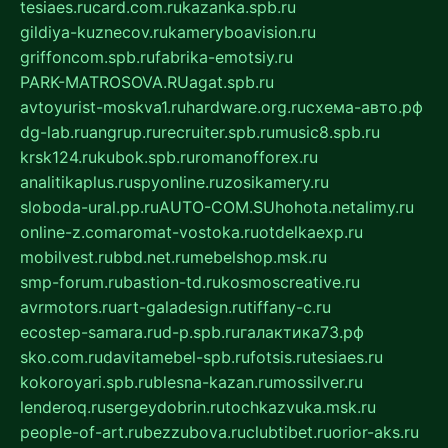
tesiaes.ru
card.com.ru
kazanka.spb.ru
gildiya-kuznecov.ru
kameryboavision.ru
griffoncom.spb.ru
fabrika-emotsiy.ru
PARK-MATROSOVA.RU
agat.spb.ru
avtoyurist-moskva1.ru
hardware.org.ru
схема-авто.рф
dg-lab.ru
angrup.ru
recruiter.spb.ru
music8.spb.ru
krsk124.ru
kubok.spb.ru
romanofforex.ru
analitikaplus.ru
spyonline.ru
zosikamery.ru
sloboda-ural.pp.ru
AUTO-COM.SU
hohota.net
alimy.ru
online-z.com
aromat-vostoka.ru
otdelkaexp.ru
mobilvest.ru
bbd.net.ru
mebelshop.msk.ru
smp-forum.ru
bastion-td.ru
kosmoscreative.ru
avrmotors.ru
art-galadesign.ru
tiffany-c.ru
ecostep-samara.ru
d-p.spb.ru
галактика73.рф
sko.com.ru
davitamebel-spb.ru
fotsis.ru
tesiaes.ru
kokoroyari.spb.ru
blesna-kazan.ru
mossilver.ru
lenderoq.ru
sergeydobrin.ru
tochkazvuka.msk.ru
people-of-art.ru
bezzubova.ru
clubtibet.ru
orior-aks.ru