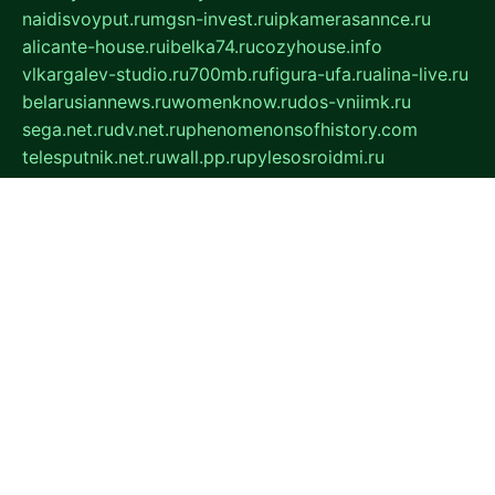
naidisvoyput.ru
mgsn-invest.ru
ipkamerasannce.ru
alicante-house.ru
ibelka74.ru
cozyhouse.info
vlkargalev-studio.ru
700mb.ru
figura-ufa.ru
alina-live.ru
belarusiannews.ru
womenknow.ru
dos-vniimk.ru
sega.net.ru
dv.net.ru
phenomenonsofhistory.com
telesputnik.net.ru
wall.pp.ru
pylesosroidmi.ru
gtc-clan.ru
cligs.ru
bibikazap.ru
popova.org.ru
netwhistler.spb.ru
bellvil.ru
bonzon.ru
iss-vladik.ru
defiparis.net.ru
las-gryzas.ru
amku.ru
electednews.spb.ru
feather.org.ru
spar72.ru
tankiigri.ru
dominus.com.ru
ibtree.ru
sanykool.pp.ru
unixlib.org.ru
menatep.spb.ru
gartenterrassen.ru
printeka.ru
skvozilka.com.ru
parkovka-pub.ru
lovemobi.ru
art-ru.ru
emulatorz.com.ru
alucomp.com.ru
tatforum.com.ru
alternativa-profi.ru
dermakler.ru
artsurvey.ru
aredir.ru
khimspas.ru
centr-maxi.ru
2018r.ru
bort-stomer-defort.ru
professional2.ru
gibsons.ru
artselena.ru
art-pilot.ru
ingredient.spb.ru