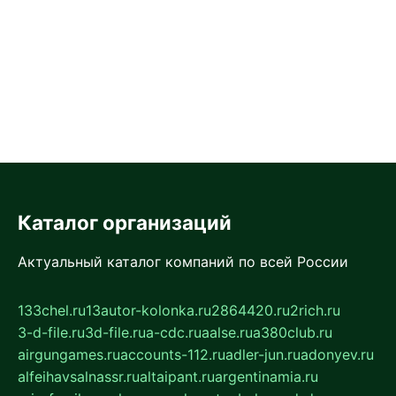
Каталог организаций
Актуальный каталог компаний по всей России
133chel.ru
13autor-kolonka.ru
2864420.ru
2rich.ru
3-d-file.ru
3d-file.ru
a-cdc.ru
aalse.ru
a380club.ru
airgungames.ru
accounts-112.ru
adler-jun.ru
adonyev.ru
alfeihavsalnassr.ru
altaipant.ru
argentinamia.ru