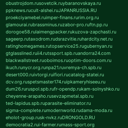
obustrojdom.ru
sovetcik.ru
ybaranovskaya.ru
ppknews.ru
cult-alshei.ru
JAPANRUSSIA.RU
proekciyamebel.ru
imper-finans.ru
rim.org.ru
glamourai.ru
brassminus.ru
zabor-pro.ru
ftn.pp.ru
dorogoe58.ru
laimengpacker.ru
kuzova-zapchasti.ru
sageerp.ru
taxodrom.ru
dsrazvitie.ru
hardcity.net.ru
ratinghomegames.ru
topservice25.ru
gubernyan.ru
gtglasslined.ru
ii4.ru
tssport.spb.ru
andorra24.com
blackwallstreet.ru
oboimos.ru
optim-doors.com.ru
ikuch.ru
nycr.org.ru
npa21.ru
vremya-ch.spb.ru
desert000.ru
ivtorgi.ru
ifiori.ru
catalog-statei.ru
dcv.org.ru
spetsmaster174.ru
ipkameryhiseeu.ru
dum26.ru
ruspol.spb.ru
fr-opendp.ru
kam-solnyshko.ru
cheyenne-arapaho.ru
sevzapmetal.spb.ru
ted-lapidus.spb.ru
parasite-eliminator.ru
sigma-complete.ru
modernworld.ru
dama-moda.ru
eholot-group.ru
sk-nvkz.ru
DRONGOLD.RU
democratia2.ru
i-farmer.ru
mass-sport.org