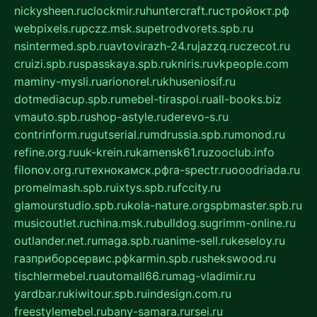
nickysheen.ru
clockmir.ru
huntercraft.ru
стройокт.рф
webpixels.ru
pczz.msk.su
petrodvorets.spb.ru
nsintermed.spb.ru
avtovirazh-24.ru
jazzq.ru
czecot.ru
cruizi.spb.ru
spasskaya.spb.ru
kniris.ru
vkpeople.com
maminy-mysli.ru
arionorel.ru
khuseniosif.ru
dotmediacup.spb.ru
mebel-tiraspol.ru
all-books.biz
vmauto.spb.ru
shop-astyle.ru
derevo-s.ru
contrinform.ru
gutserial.ru
mdrussia.spb.ru
monod.ru
refine.org.ru
uk-krein.ru
kamensk61.ru
zooclub.info
filonov.org.ru
технокамск.рф
ra-spectr.ru
ooodriada.ru
promelmash.spb.ru
ixtys.spb.ru
fccity.ru
glamourstudio.spb.ru
kola-nature.org
spbmaster.spb.ru
musicoutlet.ru
china.msk.ru
bulldog.su
grimm-online.ru
outlander.net.ru
maga.spb.ru
anime-sell.ru
keseloy.ru
газприборсервис.рф
karmin.spb.ru
shekswood.ru
tischlermebel.ru
automall66.ru
mag-vladimir.ru
yardbar.ru
kiwitour.spb.ru
indesign.com.ru
freestylemebel.ru
bany-samara.ru
rsei.ru