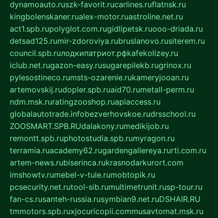
dynamoauto.ru
szk-favorit.ru
carlines.ru
flatnsk.ru
kingbolenskaner.ru
alex-motor.ru
astroline.net.ru
act1.spb.ru
polyglot.com.ru
gidlipetsk.ru
ooo-driada.ru
detsad125.ru
mir-zdoroviya.ru
bruslanovo.ru
siterem.ru
council.spb.ru
лодкипатриот.рф
kafekolizey.ru
iclub.net.ru
gazon-easy.ru
sugarepilekb.ru
grinox.ru
pylesostineco.ru
msts-ozarenie.ru
kameryjooan.ru
artemovskij.ru
dopler.spb.ru
aid70.ru
metall-perm.ru
ndm.msk.ru
ratingzooshop.ru
apiaccess.ru
globalautotrade.info
bezverhovskoe.ru
drsschool.ru
ZOOSMART.SPB.RU
dalakony.ru
medikijob.ru
remontt.spb.ru
photostudia.spb.ru
myragon.ru
terramia.ru
academy62.ru
gardengallereya.ru
rti.com.ru
artem-news.ru
biserinca.ru
krasnodarkurort.com
imshowtv.ru
mebel-v-tule.ru
mobtopik.ru
pcsecurity.net.ru
tool-sib.ru
multimetrunit.ru
sp-tour.ru
fan-cs.ru
santeh-russia.ru
symbian9.net.ru
DSHAIR.RU
tmmotors.spb.ru
xjocuricopii.com
musavtomat.msk.ru