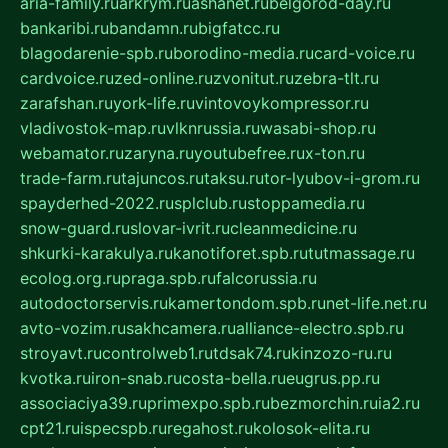
aria-family.ru
arkrym.ru
ashanet.ru
belgorod-day.ru
bankaribi.ru
bandamn.ru
bigfatcc.ru
blagodarenie-spb.ru
borodino-media.ru
card-voice.ru
cardvoice.ru
zed-online.ru
zvonitut.ru
zebra-tlt.ru
zarafshan.ru
york-life.ru
vintovoykompressor.ru
vladivostok-map.ru
vlknrussia.ru
wasabi-shop.ru
webamator.ru
zaryna.ru
youtubefree.ru
x-ton.ru
trade-farm.ru
tajuncos.ru
taksu.ru
tor-lyubov-i-grom.ru
spayderhed-2022.ru
splclub.ru
stoppamedia.ru
snow-guard.ru
slovar-ivrit.ru
cleanmedicine.ru
shkurki-karakulya.ru
kanotiforet.spb.ru
tutmassage.ru
ecolog.org.ru
praga.spb.ru
falcorussia.ru
autodoctorservis.ru
kamertondom.spb.ru
net-life.net.ru
avto-vozim.ru
sakhcamera.ru
alliance-electro.spb.ru
stroyavt.ru
controlweb1.ru
tdsak74.ru
kinzozo-ru.ru
kvotka.ru
iron-snab.ru
costa-bella.ru
eugrus.pp.ru
associaciya39.ru
primexpo.spb.ru
bezmorchin.ru
ia2.ru
cpt21.ru
ispecspb.ru
regahost.ru
kolosok-elita.ru