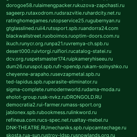
dorogoe58.ru
laimengpacker.ru
kuzova-zapchasti.ru
sageerp.ru
taxodrom.ru
dsrazvitie.ru
hardcity.net.ru
ratinghomegames.ru
topservice25.ru
gubernyan.ru
gtglasslined.ru
ii4.ru
tssport.spb.ru
andorra24.com
blackwallstreet.ru
oboimos.ru
optim-doors.com.ru
ikuch.ru
nycr.org.ru
npa21.ru
vremya-ch.spb.ru
desert000.ru
ivtorgi.ru
ifiori.ru
catalog-statei.ru
dcv.org.ru
spetsmaster174.ru
ipkameryhiseeu.ru
dum26.ru
ruspol.spb.ru
fr-opendp.ru
kam-solnyshko.ru
cheyenne-arapaho.ru
sevzapmetal.spb.ru
ted-lapidus.spb.ru
parasite-eliminator.ru
sigma-complete.ru
modernworld.ru
dama-moda.ru
eholot-group.ru
sk-nvkz.ru
DRONGOLD.RU
democratia2.ru
i-farmer.ru
mass-sport.org
jablonex.spb.ru
bookmess.ru
linkword.ru
refineua.com.ru
cs-spec.net.ru
altay-mebel.ru
DNK-THEATRE.RU
mechaniks.spb.ru
ipcamtechage.ru
skosta.ru
a-sun.ru
stroy-ldsp.ru
snowlands.org.ru