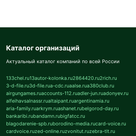
Каталог организаций
Актуальный каталог компаний по всей России
133chel.ru
13autor-kolonka.ru
2864420.ru
2rich.ru
3-d-file.ru
3d-file.ru
a-cdc.ru
aalse.ru
a380club.ru
airgungames.ru
accounts-112.ru
adler-jun.ru
adonyev.ru
alfeihavsalnassr.ru
altaipant.ru
argentinamia.ru
aria-family.ru
arkrym.ru
ashanet.ru
belgorod-day.ru
bankaribi.ru
bandamn.ru
bigfatcc.ru
blagodarenie-spb.ru
borodino-media.ru
card-voice.ru
cardvoice.ru
zed-online.ru
zvonitut.ru
zebra-tlt.ru