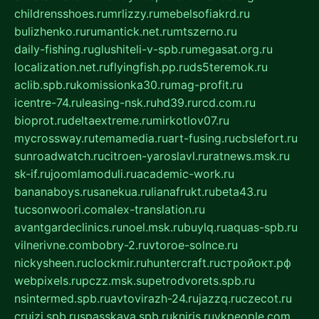
childrensshoes.ru
mrlizzy.ru
mebelsofiakrd.ru
bulizhenko.ru
rumantick.net.ru
mtszerno.ru
daily-fishing.ru
glushiteli-v-spb.ru
megasat.org.ru
localization.net.ru
flyingfish.pp.ru
ds5teremok.ru
aclib.spb.ru
komissionka30.ru
mag-profit.ru
icentre-74.ru
leasing-nsk.ru
hd39.ru
rcd.com.ru
bioprot.ru
deltaextreme.ru
mirkotlov07.ru
mycrossway.ru
temamedia.ru
art-fusing.ru
cbslefort.ru
sunroadwatch.ru
citroen-yaroslavl.ru
ratnews.msk.ru
sk-if.ru
joomlamoduli.ru
academic-work.ru
bananaboys.ru
sanekua.ru
lianafrukt.ru
beta43.ru
tucsonwoori.com
alex-translation.ru
avantgardeclinics.ru
noel.msk.ru
buylq.ru
aquas-spb.ru
vilnerivne.com
bobry-2.ru
vtoroe-solnce.ru
nickysheen.ru
clockmir.ru
huntercraft.ru
стройокт.рф
webpixels.ru
pczz.msk.su
petrodvorets.spb.ru
nsintermed.spb.ru
avtovirazh-24.ru
jazzq.ru
czecot.ru
cruizi.spb.ru
spasskaya.spb.ru
kniris.ru
vkpeople.com