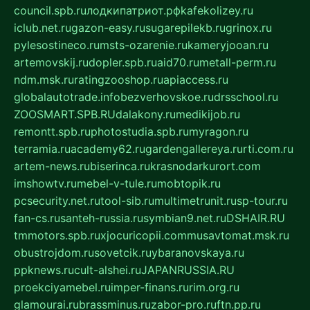
council.spb.ru
лодкипатриот.рф
kafekolizey.ru
iclub.net.ru
gazon-easy.ru
sugarepilekb.ru
grinox.ru
pylesostineco.ru
msts-ozarenie.ru
kameryjooan.ru
artemovskij.ru
dopler.spb.ru
aid70.ru
metall-perm.ru
ndm.msk.ru
ratingzooshop.ru
apiaccess.ru
globalautotrade.info
bezverhovskoe.ru
drsschool.ru
ZOOSMART.SPB.RU
dalakony.ru
medikijob.ru
remontt.spb.ru
photostudia.spb.ru
myragon.ru
terramia.ru
academy62.ru
gardengallereya.ru
rti.com.ru
artem-news.ru
biserinca.ru
krasnodarkurort.com
imshowtv.ru
mebel-v-tule.ru
mobtopik.ru
pcsecurity.net.ru
tool-sib.ru
multimetrunit.ru
sp-tour.ru
fan-cs.ru
santeh-russia.ru
symbian9.net.ru
DSHAIR.RU
tmmotors.spb.ru
xjocuricopii.com
musavtomat.msk.ru
obustrojdom.ru
sovetcik.ru
ybaranovskaya.ru
ppknews.ru
cult-alshei.ru
JAPANRUSSIA.RU
proekciyamebel.ru
imper-finans.ru
rim.org.ru
glamourai.ru
brassminus.ru
zabor-pro.ru
ftn.pp.ru