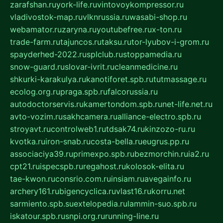
zarafshan.ru
york-life.ru
vintovoykompressor.ru
vladivostok-map.ru
vlknrussia.ru
wasabi-shop.ru
webamator.ru
zaryna.ru
youtubefree.ru
x-ton.ru
trade-farm.ru
tajuncos.ru
taksu.ru
tor-lyubov-i-grom.ru
spayderhed-2022.ru
splclub.ru
stoppamedia.ru
snow-guard.ru
slovar-ivrit.ru
cleanmedicine.ru
shkurki-karakulya.ru
kanotiforet.spb.ru
tutmassage.ru
ecolog.org.ru
praga.spb.ru
falcorussia.ru
autodoctorservis.ru
kamertondom.spb.ru
net-life.net.ru
avto-vozim.ru
sakhcamera.ru
alliance-electro.spb.ru
stroyavt.ru
controlweb1.ru
tdsak74.ru
kinzozo-ru.ru
kvotka.ru
iron-snab.ru
costa-bella.ru
eugrus.pp.ru
associaciya39.ru
primexpo.spb.ru
bezmorchin.ru
ia2.ru
cpt21.ru
ispecspb.ru
regahost.ru
kolosok-elita.ru
tae-kwon.ru
consrio.com.ru
insiam.ru
avegainfo.ru
archery161.ru
bigencyclica.ru
vlast16.ru
korru.net
sarmiento.spb.su
extelopedia.ru
lammin-suo.spb.ru
iskatour.spb.ru
snpi.org.ru
running-line.ru