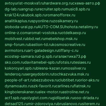
avtoyurist-moskva1.ru
hardware.org.ru
схема-авто.рф
dg-lab.ru
angrup.ru
recruiter.spb.ru
music8.spb.ru
krsk124.ru
kubok.spb.ru
romanofforex.ru
analitikaplus.ru
spyonline.ru
zosikamery.ru
sloboda-ural.pp.ru
AUTO-COM.SU
hohota.net
alimy.ru
online-z.com
aromat-vostoka.ru
otdelkaexp.ru
mobilvest.ru
bbd.net.ru
mebelshop.msk.ru
smp-forum.ru
bastion-td.ru
kosmoscreative.ru
avrmotors.ru
art-galadesign.ru
tiffany-c.ru
ecostep-samara.ru
d-p.spb.ru
галактика73.рф
sko.com.ru
davitamebel-spb.ru
fotsis.ru
tesiaes.ru
kokoroyari.spb.ru
blesna-kazan.ru
mossilver.ru
lenderoq.ru
sergeydobrin.ru
tochkazvuka.msk.ru
people-of-art.ru
bezzubova.ru
clubtibet.ru
orior-aks.ru
dynamoauto.ru
szk-favorit.ru
carlines.ru
flatnsk.ru
kingbolenskaner.ru
alex-motor.ru
astroline.net.ru
act1.spb.ru
polyglot.com.ru
gidlipetsk.ru
ooo-driada.ru
detsad125.ru
mir-zdoroviya.ru
bruslanovo.ru
siterem.ru