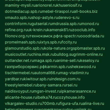
maminy-mysli.ru
arionorel.ru
khuseniosif.ru
dotmediacup.spb.ru
mebel-tiraspol.ru
all-books.biz
vmauto.spb.ru
shop-astyle.ru
derevo-s.ru
contrinform.ru
gutserial.ru
mdrussia.spb.ru
monod.ru
refine.org.ru
uk-krein.ru
kamensk61.ru
zooclub.info
filonov.org.ru
технокамск.рф
ra-spectr.ru
ooodriada.ru
promelmash.spb.ru
ixtys.spb.ru
fccity.ru
glamourstudio.spb.ru
kola-nature.org
spbmaster.spb.ru
musicoutlet.ru
china.msk.ru
bulldog.su
grimm-online.ru
outlander.net.ru
maga.spb.ru
anime-sell.ru
keseloy.ru
газприборсервис.рф
karmin.spb.ru
shekswood.ru
tischlermebel.ru
automall66.ru
mag-vladimir.ru
yardbar.ru
kiwitour.spb.ru
indesign.com.ru
freestylemebel.ru
bany-samara.ru
rsei.ru
naidisvoyput.ru
mgsn-invest.ru
ipkamerasannce.ru
alicante-house.ru
ibelka74.ru
cozyhouse.info
vlkargalev-studio.ru
700mb.ru
figura-ufa.ru
alina-live.ru
belarusiannews.ru
womenknow.ru
dos-vniimk.ru