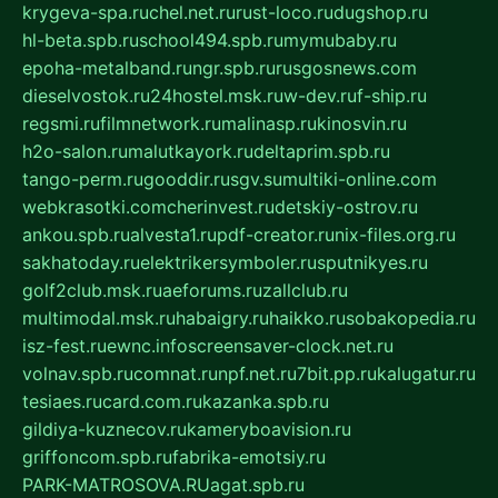
krygeva-spa.ru
chel.net.ru
rust-loco.ru
dugshop.ru
hl-beta.spb.ru
school494.spb.ru
mymubaby.ru
epoha-metalband.ru
ngr.spb.ru
rusgosnews.com
dieselvostok.ru
24hostel.msk.ru
w-dev.ru
f-ship.ru
regsmi.ru
filmnetwork.ru
malinasp.ru
kinosvin.ru
h2o-salon.ru
malutkayork.ru
deltaprim.spb.ru
tango-perm.ru
gooddir.ru
sgv.su
multiki-online.com
webkrasotki.com
cherinvest.ru
detskiy-ostrov.ru
ankou.spb.ru
alvesta1.ru
pdf-creator.ru
nix-files.org.ru
sakhatoday.ru
elektrikersymboler.ru
sputnikyes.ru
golf2club.msk.ru
aeforums.ru
zallclub.ru
multimodal.msk.ru
habaigry.ru
haikko.ru
sobakopedia.ru
isz-fest.ru
ewnc.info
screensaver-clock.net.ru
volnav.spb.ru
comnat.ru
npf.net.ru
7bit.pp.ru
kalugatur.ru
tesiaes.ru
card.com.ru
kazanka.spb.ru
gildiya-kuznecov.ru
kameryboavision.ru
griffoncom.spb.ru
fabrika-emotsiy.ru
PARK-MATROSOVA.RU
agat.spb.ru