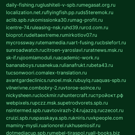
daily-fishing.ru
glushiteli-v-spb.ru
megasat.org.ru
localization.net.ru
flyingfish.pp.ru
ds5teremok.ru
aclib.spb.ru
komissionka30.ru
mag-profit.ru
icentre-74.ru
leasing-nsk.ru
hd39.ru
rcd.com.ru
bioprot.ru
deltaextreme.ru
mirkotlov07.ru
mycrossway.ru
temamedia.ru
art-fusing.ru
cbslefort.ru
sunroadwatch.ru
citroen-yaroslavl.ru
ratnews.msk.ru
sk-if.ru
joomlamoduli.ru
academic-work.ru
bananaboys.ru
sanekua.ru
lianafrukt.ru
beta43.ru
tucsonwoori.com
alex-translation.ru
avantgardeclinics.ru
noel.msk.ru
buylq.ru
aquas-spb.ru
vilnerivne.com
bobry-2.ru
vtoroe-solnce.ru
nickysheen.ru
clockmir.ru
huntercraft.ru
стройокт.рф
webpixels.ru
pczz.msk.su
petrodvorets.spb.ru
nsintermed.spb.ru
avtovirazh-24.ru
jazzq.ru
czecot.ru
cruizi.spb.ru
spasskaya.spb.ru
kniris.ru
vkpeople.com
maminy-mysli.ru
arionorel.ru
khuseniosif.ru
dotmediacup.spb.ru
mebel-tiraspol.ru
all-books.biz