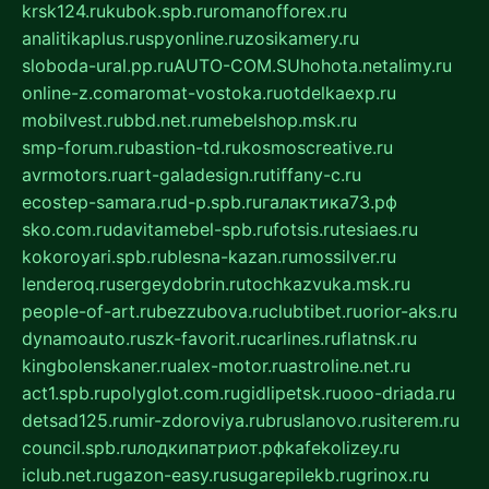
krsk124.ru
kubok.spb.ru
romanofforex.ru
analitikaplus.ru
spyonline.ru
zosikamery.ru
sloboda-ural.pp.ru
AUTO-COM.SU
hohota.net
alimy.ru
online-z.com
aromat-vostoka.ru
otdelkaexp.ru
mobilvest.ru
bbd.net.ru
mebelshop.msk.ru
smp-forum.ru
bastion-td.ru
kosmoscreative.ru
avrmotors.ru
art-galadesign.ru
tiffany-c.ru
ecostep-samara.ru
d-p.spb.ru
галактика73.рф
sko.com.ru
davitamebel-spb.ru
fotsis.ru
tesiaes.ru
kokoroyari.spb.ru
blesna-kazan.ru
mossilver.ru
lenderoq.ru
sergeydobrin.ru
tochkazvuka.msk.ru
people-of-art.ru
bezzubova.ru
clubtibet.ru
orior-aks.ru
dynamoauto.ru
szk-favorit.ru
carlines.ru
flatnsk.ru
kingbolenskaner.ru
alex-motor.ru
astroline.net.ru
act1.spb.ru
polyglot.com.ru
gidlipetsk.ru
ooo-driada.ru
detsad125.ru
mir-zdoroviya.ru
bruslanovo.ru
siterem.ru
council.spb.ru
лодкипатриот.рф
kafekolizey.ru
iclub.net.ru
gazon-easy.ru
sugarepilekb.ru
grinox.ru