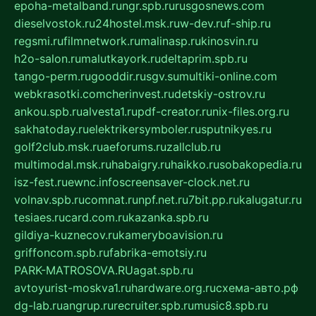
epoha-metalband.ru
ngr.spb.ru
rusgosnews.com
dieselvostok.ru
24hostel.msk.ru
w-dev.ru
f-ship.ru
regsmi.ru
filmnetwork.ru
malinasp.ru
kinosvin.ru
h2o-salon.ru
malutkayork.ru
deltaprim.spb.ru
tango-perm.ru
gooddir.ru
sgv.su
multiki-online.com
webkrasotki.com
cherinvest.ru
detskiy-ostrov.ru
ankou.spb.ru
alvesta1.ru
pdf-creator.ru
nix-files.org.ru
sakhatoday.ru
elektrikersymboler.ru
sputnikyes.ru
golf2club.msk.ru
aeforums.ru
zallclub.ru
multimodal.msk.ru
habaigry.ru
haikko.ru
sobakopedia.ru
isz-fest.ru
ewnc.info
screensaver-clock.net.ru
volnav.spb.ru
comnat.ru
npf.net.ru
7bit.pp.ru
kalugatur.ru
tesiaes.ru
card.com.ru
kazanka.spb.ru
gildiya-kuznecov.ru
kameryboavision.ru
griffoncom.spb.ru
fabrika-emotsiy.ru
PARK-MATROSOVA.RU
agat.spb.ru
avtoyurist-moskva1.ru
hardware.org.ru
схема-авто.рф
dg-lab.ru
angrup.ru
recruiter.spb.ru
music8.spb.ru