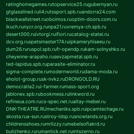
ratinghomegames.ru
topservice25.ru
gubernyan.ru
gtglasslined.ru
ii4.ru
tssport.spb.ru
andorra24.com
blackwallstreet.ru
oboimos.ru
optim-doors.com.ru
ikuch.ru
nycr.org.ru
npa21.ru
vremya-ch.spb.ru
desert000.ru
ivtorgi.ru
ifiori.ru
catalog-statei.ru
dcv.org.ru
spetsmaster174.ru
ipkameryhiseeu.ru
dum26.ru
ruspol.spb.ru
fr-opendp.ru
kam-solnyshko.ru
cheyenne-arapaho.ru
sevzapmetal.spb.ru
ted-lapidus.spb.ru
parasite-eliminator.ru
sigma-complete.ru
modernworld.ru
dama-moda.ru
eholot-group.ru
sk-nvkz.ru
DRONGOLD.RU
democratia2.ru
i-farmer.ru
mass-sport.org
jablonex.spb.ru
bookmess.ru
linkword.ru
refineua.com.ru
cs-spec.net.ru
altay-mebel.ru
DNK-THEATRE.RU
mechaniks.spb.ru
ipcamtechage.ru
skosta.ru
a-sun.ru
stroy-ldsp.ru
snowlands.org.ru
childrensshoes.ru
mrlizzy.ru
mebelsofiakrd.ru
bulizhenko.ru
rumantick.net.ru
mtszerno.ru