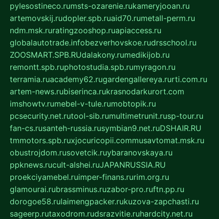
pylesostineco.ru
msts-ozarenie.ru
kameryjooan.ru
artemovskij.ru
dopler.spb.ru
aid70.ru
metall-perm.ru
ndm.msk.ru
ratingzooshop.ru
apiaccess.ru
globalautotrade.info
bezverhovskoe.ru
drsschool.ru
ZOOSMART.SPB.RU
dalakony.ru
medikijob.ru
remontt.spb.ru
photostudia.spb.ru
myragon.ru
terramia.ru
academy62.ru
gardengallereya.ru
rti.com.ru
artem-news.ru
biserinca.ru
krasnodarkurort.com
imshowtv.ru
mebel-v-tule.ru
mobtopik.ru
pcsecurity.net.ru
tool-sib.ru
multimetrunit.ru
sp-tour.ru
fan-cs.ru
santeh-russia.ru
symbian9.net.ru
DSHAIR.RU
tmmotors.spb.ru
xjocuricopii.com
musavtomat.msk.ru
obustrojdom.ru
sovetcik.ru
ybaranovskaya.ru
ppknews.ru
cult-alshei.ru
JAPANRUSSIA.RU
proekciyamebel.ru
imper-finans.ru
rim.org.ru
glamourai.ru
brassminus.ru
zabor-pro.ru
ftn.pp.ru
dorogoe58.ru
laimengpacker.ru
kuzova-zapchasti.ru
sageerp.ru
taxodrom.ru
dsrazvitie.ru
hardcity.net.ru