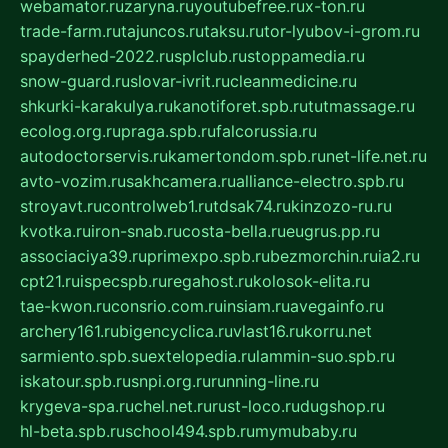
webamator.ru
zaryna.ru
youtubefree.ru
x-ton.ru
trade-farm.ru
tajuncos.ru
taksu.ru
tor-lyubov-i-grom.ru
spayderhed-2022.ru
splclub.ru
stoppamedia.ru
snow-guard.ru
slovar-ivrit.ru
cleanmedicine.ru
shkurki-karakulya.ru
kanotiforet.spb.ru
tutmassage.ru
ecolog.org.ru
praga.spb.ru
falcorussia.ru
autodoctorservis.ru
kamertondom.spb.ru
net-life.net.ru
avto-vozim.ru
sakhcamera.ru
alliance-electro.spb.ru
stroyavt.ru
controlweb1.ru
tdsak74.ru
kinzozo-ru.ru
kvotka.ru
iron-snab.ru
costa-bella.ru
eugrus.pp.ru
associaciya39.ru
primexpo.spb.ru
bezmorchin.ru
ia2.ru
cpt21.ru
ispecspb.ru
regahost.ru
kolosok-elita.ru
tae-kwon.ru
consrio.com.ru
insiam.ru
avegainfo.ru
archery161.ru
bigencyclica.ru
vlast16.ru
korru.net
sarmiento.spb.su
extelopedia.ru
lammin-suo.spb.ru
iskatour.spb.ru
snpi.org.ru
running-line.ru
krygeva-spa.ru
chel.net.ru
rust-loco.ru
dugshop.ru
hl-beta.spb.ru
school494.spb.ru
mymubaby.ru