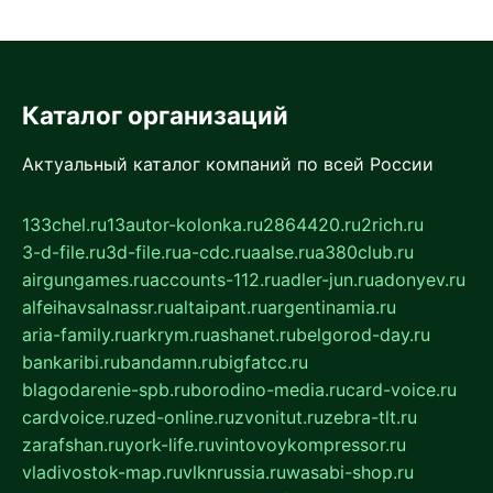
Каталог организаций
Актуальный каталог компаний по всей России
133chel.ru
13autor-kolonka.ru
2864420.ru
2rich.ru
3-d-file.ru
3d-file.ru
a-cdc.ru
aalse.ru
a380club.ru
airgungames.ru
accounts-112.ru
adler-jun.ru
adonyev.ru
alfeihavsalnassr.ru
altaipant.ru
argentinamia.ru
aria-family.ru
arkrym.ru
ashanet.ru
belgorod-day.ru
bankaribi.ru
bandamn.ru
bigfatcc.ru
blagodarenie-spb.ru
borodino-media.ru
card-voice.ru
cardvoice.ru
zed-online.ru
zvonitut.ru
zebra-tlt.ru
zarafshan.ru
york-life.ru
vintovoykompressor.ru
vladivostok-map.ru
vlknrussia.ru
wasabi-shop.ru