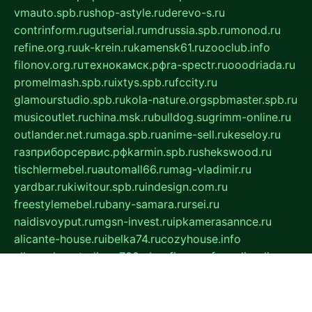
vmauto.spb.ru
shop-astyle.ru
derevo-s.ru
contrinform.ru
gutserial.ru
mdrussia.spb.ru
monod.ru
refine.org.ru
uk-krein.ru
kamensk61.ru
zooclub.info
filonov.org.ru
технокамск.рф
ra-spectr.ru
ooodriada.ru
promelmash.spb.ru
ixtys.spb.ru
fccity.ru
glamourstudio.spb.ru
kola-nature.org
spbmaster.spb.ru
musicoutlet.ru
china.msk.ru
bulldog.su
grimm-online.ru
outlander.net.ru
maga.spb.ru
anime-sell.ru
keseloy.ru
газприборсервис.рф
karmin.spb.ru
shekswood.ru
tischlermebel.ru
automall66.ru
mag-vladimir.ru
yardbar.ru
kiwitour.spb.ru
indesign.com.ru
freestylemebel.ru
bany-samara.ru
rsei.ru
naidisvoyput.ru
mgsn-invest.ru
ipkamerasannce.ru
alicante-house.ru
ibelka74.ru
cozyhouse.info
vlkargalev-studio.ru
700mb.ru
figura-ufa.ru
alina-live.ru
belarusiannews.ru
womenknow.ru
dos-vniimk.ru
sega.net.ru
dv.net.ru
phenomenonsofhistory.com
telesputnik.net.ru
wall.pp.ru
pylesosroidmi.ru