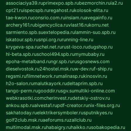
associaciya39.ru
primexpo.spb.ru
bezmorchin.ru
ia2.ru
cpt21.ru
ispecspb.ru
regahost.ru
kolosok-elita.ru
tae-kwon.ru
consrio.com.ru
insiam.ru
avegainfo.ru
archery161.ru
bigencyclica.ru
vlast16.ru
korru.net
sarmiento.spb.su
extelopedia.ru
lammin-suo.spb.ru
iskatour.spb.ru
snpi.org.ru
running-line.ru
krygeva-spa.ru
chel.net.ru
rust-loco.ru
dugshop.ru
hl-beta.spb.ru
school494.spb.ru
mymubaby.ru
epoha-metalband.ru
ngr.spb.ru
rusgosnews.com
dieselvostok.ru
24hostel.msk.ru
w-dev.ru
f-ship.ru
regsmi.ru
filmnetwork.ru
malinasp.ru
kinosvin.ru
h2o-salon.ru
malutkayork.ru
deltaprim.spb.ru
tango-perm.ru
gooddir.ru
sgv.su
multiki-online.com
webkrasotki.com
cherinvest.ru
detskiy-ostrov.ru
ankou.spb.ru
alvesta1.ru
pdf-creator.ru
nix-files.org.ru
sakhatoday.ru
elektrikersymboler.ru
sputnikyes.ru
golf2club.msk.ru
aeforums.ru
zallclub.ru
multimodal.msk.ru
habaigry.ru
haikko.ru
sobakopedia.ru