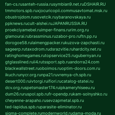
fan-cs.ru
santeh-russia.ru
symbian9.net.ru
DSHAIR.RU
tmmotors.spb.ru
xjocuricopii.com
musavtomat.msk.ru
obustrojdom.ru
sovetcik.ru
ybaranovskaya.ru
ppknews.ru
cult-alshei.ru
JAPANRUSSIA.RU
proekciyamebel.ru
imper-finans.ru
rim.org.ru
glamourai.ru
brassminus.ru
zabor-pro.ru
ftn.pp.ru
dorogoe58.ru
laimengpacker.ru
kuzova-zapchasti.ru
sageerp.ru
taxodrom.ru
dsrazvitie.ru
hardcity.net.ru
ratinghomegames.ru
topservice25.ru
gubernyan.ru
gtglasslined.ru
ii4.ru
tssport.spb.ru
andorra24.com
blackwallstreet.ru
oboimos.ru
optim-doors.com.ru
ikuch.ru
nycr.org.ru
npa21.ru
vremya-ch.spb.ru
desert000.ru
ivtorgi.ru
ifiori.ru
catalog-statei.ru
dcv.org.ru
spetsmaster174.ru
ipkameryhiseeu.ru
dum26.ru
ruspol.spb.ru
fr-opendp.ru
kam-solnyshko.ru
cheyenne-arapaho.ru
sevzapmetal.spb.ru
ted-lapidus.spb.ru
parasite-eliminator.ru
sigma-complete.ru
modernworld.ru
dama-moda.ru