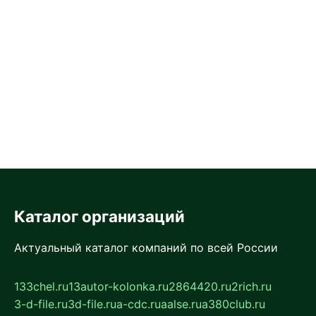
Каталог организаций
Актуальный каталог компаний по всей России
133chel.ru
13autor-kolonka.ru
2864420.ru
2rich.ru
3-d-file.ru
3d-file.ru
a-cdc.ru
aalse.ru
a380club.ru