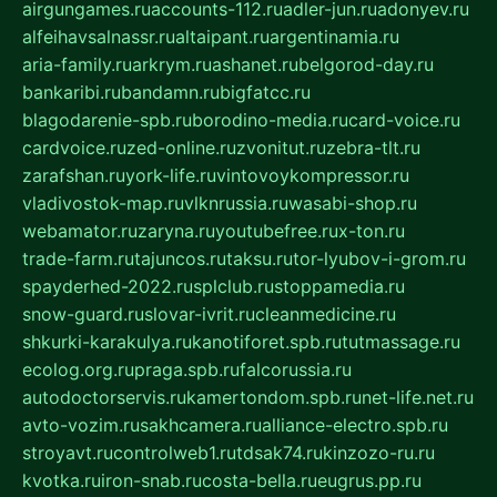
airgungames.ru
accounts-112.ru
adler-jun.ru
adonyev.ru
alfeihavsalnassr.ru
altaipant.ru
argentinamia.ru
aria-family.ru
arkrym.ru
ashanet.ru
belgorod-day.ru
bankaribi.ru
bandamn.ru
bigfatcc.ru
blagodarenie-spb.ru
borodino-media.ru
card-voice.ru
cardvoice.ru
zed-online.ru
zvonitut.ru
zebra-tlt.ru
zarafshan.ru
york-life.ru
vintovoykompressor.ru
vladivostok-map.ru
vlknrussia.ru
wasabi-shop.ru
webamator.ru
zaryna.ru
youtubefree.ru
x-ton.ru
trade-farm.ru
tajuncos.ru
taksu.ru
tor-lyubov-i-grom.ru
spayderhed-2022.ru
splclub.ru
stoppamedia.ru
snow-guard.ru
slovar-ivrit.ru
cleanmedicine.ru
shkurki-karakulya.ru
kanotiforet.spb.ru
tutmassage.ru
ecolog.org.ru
praga.spb.ru
falcorussia.ru
autodoctorservis.ru
kamertondom.spb.ru
net-life.net.ru
avto-vozim.ru
sakhcamera.ru
alliance-electro.spb.ru
stroyavt.ru
controlweb1.ru
tdsak74.ru
kinzozo-ru.ru
kvotka.ru
iron-snab.ru
costa-bella.ru
eugrus.pp.ru