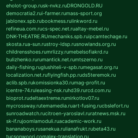
eholot-group.ru
sk-nvkz.ru
DRONGOLD.RU
democratia2.ru
i-farmer.ru
mass-sport.org
jablonex.spb.ru
bookmess.ru
linkword.ru
refineua.com.ru
cs-spec.net.ru
altay-mebel.ru
DNK-THEATRE.RU
mechaniks.spb.ru
ipcamtechage.ru
skosta.ru
a-sun.ru
stroy-ldsp.ru
snowlands.org.ru
childrensshoes.ru
mrlizzy.ru
mebelsofiakrd.ru
bulizhenko.ru
rumantick.net.ru
mtszerno.ru
daily-fishing.ru
glushiteli-v-spb.ru
megasat.org.ru
localization.net.ru
flyingfish.pp.ru
ds5teremok.ru
aclib.spb.ru
komissionka30.ru
mag-profit.ru
icentre-74.ru
leasing-nsk.ru
hd39.ru
rcd.com.ru
bioprot.ru
deltaextreme.ru
mirkotlov07.ru
mycrossway.ru
temamedia.ru
art-fusing.ru
cbslefort.ru
sunroadwatch.ru
citroen-yaroslavl.ru
ratnews.msk.ru
sk-if.ru
joomlamoduli.ru
academic-work.ru
bananaboys.ru
sanekua.ru
lianafrukt.ru
beta43.ru
tucsonwoori.com
alex-translation.ru