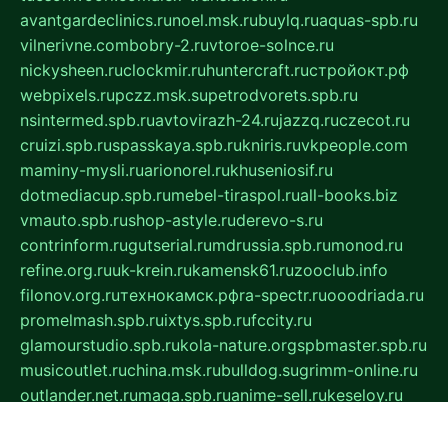
avantgardeclinics.ru
noel.msk.ru
buylq.ru
aquas-spb.ru
vilnerivne.com
bobry-2.ru
vtoroe-solnce.ru
nickysheen.ru
clockmir.ru
huntercraft.ru
стройокт.рф
webpixels.ru
pczz.msk.su
petrodvorets.spb.ru
nsintermed.spb.ru
avtovirazh-24.ru
jazzq.ru
czecot.ru
cruizi.spb.ru
spasskaya.spb.ru
kniris.ru
vkpeople.com
maminy-mysli.ru
arionorel.ru
khuseniosif.ru
dotmediacup.spb.ru
mebel-tiraspol.ru
all-books.biz
vmauto.spb.ru
shop-astyle.ru
derevo-s.ru
contrinform.ru
gutserial.ru
mdrussia.spb.ru
monod.ru
refine.org.ru
uk-krein.ru
kamensk61.ru
zooclub.info
filonov.org.ru
технокамск.рф
ra-spectr.ru
ooodriada.ru
promelmash.spb.ru
ixtys.spb.ru
fccity.ru
glamourstudio.spb.ru
kola-nature.org
spbmaster.spb.ru
musicoutlet.ru
china.msk.ru
bulldog.su
grimm-online.ru
outlander.net.ru
maga.spb.ru
anime-sell.ru
keseloy.ru
газприборсервис.рф
karmin.spb.ru
shekswood.ru
tischlermebel.ru
automall66.ru
mag-vladimir.ru