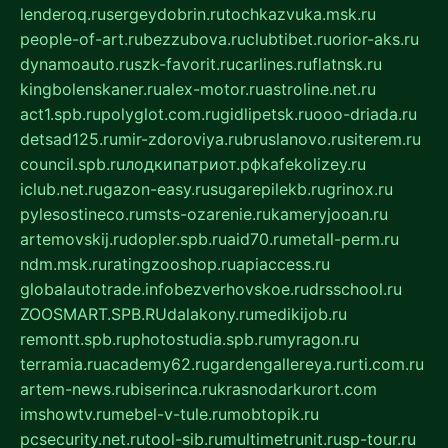
lenderoq.ru
sergeydobrin.ru
tochkazvuka.msk.ru
people-of-art.ru
bezzubova.ru
clubtibet.ru
orior-aks.ru
dynamoauto.ru
szk-favorit.ru
carlines.ru
flatnsk.ru
kingbolenskaner.ru
alex-motor.ru
astroline.net.ru
act1.spb.ru
polyglot.com.ru
gidlipetsk.ru
ooo-driada.ru
detsad125.ru
mir-zdoroviya.ru
bruslanovo.ru
siterem.ru
council.spb.ru
лодкипатриот.рф
kafekolizey.ru
iclub.net.ru
gazon-easy.ru
sugarepilekb.ru
grinox.ru
pylesostineco.ru
msts-ozarenie.ru
kameryjooan.ru
artemovskij.ru
dopler.spb.ru
aid70.ru
metall-perm.ru
ndm.msk.ru
ratingzooshop.ru
apiaccess.ru
globalautotrade.info
bezverhovskoe.ru
drsschool.ru
ZOOSMART.SPB.RU
dalakony.ru
medikijob.ru
remontt.spb.ru
photostudia.spb.ru
myragon.ru
terramia.ru
academy62.ru
gardengallereya.ru
rti.com.ru
artem-news.ru
biserinca.ru
krasnodarkurort.com
imshowtv.ru
mebel-v-tule.ru
mobtopik.ru
pcsecurity.net.ru
tool-sib.ru
multimetrunit.ru
sp-tour.ru