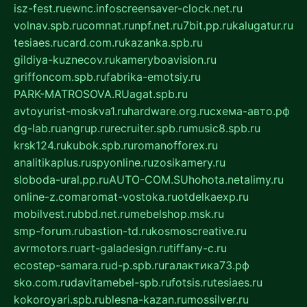
isz-fest.ru
ewnc.info
screensaver-clock.net.ru
volnav.spb.ru
comnat.ru
npf.net.ru
7bit.pp.ru
kalugatur.ru
tesiaes.ru
card.com.ru
kazanka.spb.ru
gildiya-kuznecov.ru
kameryboavision.ru
griffoncom.spb.ru
fabrika-emotsiy.ru
PARK-MATROSOVA.RU
agat.spb.ru
avtoyurist-moskva1.ru
hardware.org.ru
схема-авто.рф
dg-lab.ru
angrup.ru
recruiter.spb.ru
music8.spb.ru
krsk124.ru
kubok.spb.ru
romanofforex.ru
analitikaplus.ru
spyonline.ru
zosikamery.ru
sloboda-ural.pp.ru
AUTO-COM.SU
hohota.net
alimy.ru
online-z.com
aromat-vostoka.ru
otdelkaexp.ru
mobilvest.ru
bbd.net.ru
mebelshop.msk.ru
smp-forum.ru
bastion-td.ru
kosmoscreative.ru
avrmotors.ru
art-galadesign.ru
tiffany-c.ru
ecostep-samara.ru
d-p.spb.ru
галактика73.рф
sko.com.ru
davitamebel-spb.ru
fotsis.ru
tesiaes.ru
kokoroyari.spb.ru
blesna-kazan.ru
mossilver.ru