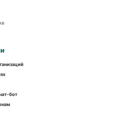
ке
ми
ганизаций
иях
чат-бот
онам