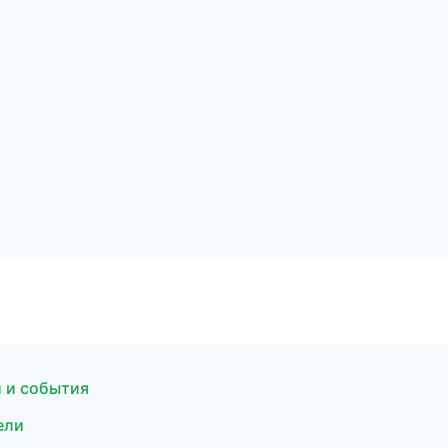
и и события
ели