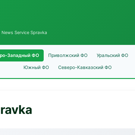
 News Service Spravka
ро-Западный ФО
Приволжский ФО
Уральский ФО
Южный ФО
Северо-Кавказский ФО
ravka