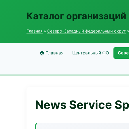
Каталог организаций
Главная
»
Северо-Западный федеральный округ
»
🏠 Главная
Центральный ФО
Севе
News Service Sp