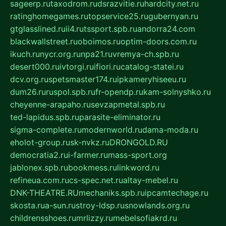
sageerp.ru
taxodrom.ru
dsrazvitie.ru
hardcity.net.ru
ratinghomegames.ru
topservice25.ru
gubernyan.ru
gtglasslined.ru
ii4.ru
tssport.spb.ru
andorra24.com
blackwallstreet.ru
oboimos.ru
optim-doors.com.ru
ikuch.ru
nycr.org.ru
npa21.ru
vremya-ch.spb.ru
desert000.ru
ivtorgi.ru
ifiori.ru
catalog-statei.ru
dcv.org.ru
spetsmaster174.ru
ipkameryhiseeu.ru
dum26.ru
ruspol.spb.ru
fr-opendp.ru
kam-solnyshko.ru
cheyenne-arapaho.ru
sevzapmetal.spb.ru
ted-lapidus.spb.ru
parasite-eliminator.ru
sigma-complete.ru
modernworld.ru
dama-moda.ru
eholot-group.ru
sk-nvkz.ru
DRONGOLD.RU
democratia2.ru
i-farmer.ru
mass-sport.org
jablonex.spb.ru
bookmess.ru
linkword.ru
refineua.com.ru
cs-spec.net.ru
altay-mebel.ru
DNK-THEATRE.RU
mechaniks.spb.ru
ipcamtechage.ru
skosta.ru
a-sun.ru
stroy-ldsp.ru
snowlands.org.ru
childrensshoes.ru
mrlizzy.ru
mebelsofiakrd.ru