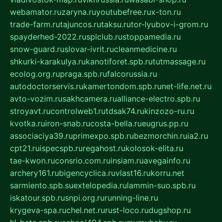
webamator.ru
zaryna.ru
youtubefree.ru
x-ton.ru
trade-farm.ru
tajuncos.ru
taksu.ru
tor-lyubov-i-grom.ru
spayderhed-2022.ru
splclub.ru
stoppamedia.ru
snow-guard.ru
slovar-ivrit.ru
cleanmedicine.ru
shkurki-karakulya.ru
kanotiforet.spb.ru
tutmassage.ru
ecolog.org.ru
praga.spb.ru
falcorussia.ru
autodoctorservis.ru
kamertondom.spb.ru
net-life.net.ru
avto-vozim.ru
sakhcamera.ru
alliance-electro.spb.ru
stroyavt.ru
controlweb1.ru
tdsak74.ru
kinzozo-ru.ru
kvotka.ru
iron-snab.ru
costa-bella.ru
eugrus.pp.ru
associaciya39.ru
primexpo.spb.ru
bezmorchin.ru
ia2.ru
cpt21.ru
ispecspb.ru
regahost.ru
kolosok-elita.ru
tae-kwon.ru
consrio.com.ru
insiam.ru
avegainfo.ru
archery161.ru
bigencyclica.ru
vlast16.ru
korru.net
sarmiento.spb.su
extelopedia.ru
lammin-suo.spb.ru
iskatour.spb.ru
snpi.org.ru
running-line.ru
krygeva-spa.ru
chel.net.ru
rust-loco.ru
dugshop.ru