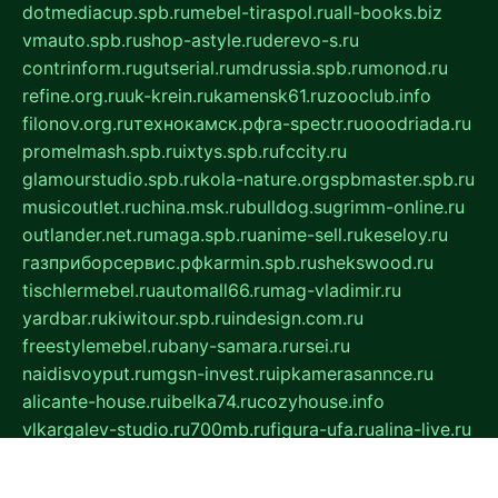
dotmediacup.spb.ru
mebel-tiraspol.ru
all-books.biz
vmauto.spb.ru
shop-astyle.ru
derevo-s.ru
contrinform.ru
gutserial.ru
mdrussia.spb.ru
monod.ru
refine.org.ru
uk-krein.ru
kamensk61.ru
zooclub.info
filonov.org.ru
технокамск.рф
ra-spectr.ru
ooodriada.ru
promelmash.spb.ru
ixtys.spb.ru
fccity.ru
glamourstudio.spb.ru
kola-nature.org
spbmaster.spb.ru
musicoutlet.ru
china.msk.ru
bulldog.su
grimm-online.ru
outlander.net.ru
maga.spb.ru
anime-sell.ru
keseloy.ru
газприборсервис.рф
karmin.spb.ru
shekswood.ru
tischlermebel.ru
automall66.ru
mag-vladimir.ru
yardbar.ru
kiwitour.spb.ru
indesign.com.ru
freestylemebel.ru
bany-samara.ru
rsei.ru
naidisvoyput.ru
mgsn-invest.ru
ipkamerasannce.ru
alicante-house.ru
ibelka74.ru
cozyhouse.info
vlkargalev-studio.ru
700mb.ru
figura-ufa.ru
alina-live.ru
belarusiannews.ru
womenknow.ru
dos-vniimk.ru
sega.net.ru
dv.net.ru
phenomenonsofhistory.com