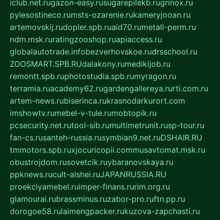
iclub.net.ru
gazon-easy.ru
sugarepilekb.ru
grinox.ru
pylesostineco.ru
msts-ozarenie.ru
kameryjooan.ru
artemovskij.ru
dopler.spb.ru
aid70.ru
metall-perm.ru
ndm.msk.ru
ratingzooshop.ru
apiaccess.ru
globalautotrade.info
bezverhovskoe.ru
drsschool.ru
ZOOSMART.SPB.RU
dalakony.ru
medikijob.ru
remontt.spb.ru
photostudia.spb.ru
myragon.ru
terramia.ru
academy62.ru
gardengallereya.ru
rti.com.ru
artem-news.ru
biserinca.ru
krasnodarkurort.com
imshowtv.ru
mebel-v-tule.ru
mobtopik.ru
pcsecurity.net.ru
tool-sib.ru
multimetrunit.ru
sp-tour.ru
fan-cs.ru
santeh-russia.ru
symbian9.net.ru
DSHAIR.RU
tmmotors.spb.ru
xjocuricopii.com
musavtomat.msk.ru
obustrojdom.ru
sovetcik.ru
ybaranovskaya.ru
ppknews.ru
cult-alshei.ru
JAPANRUSSIA.RU
proekciyamebel.ru
imper-finans.ru
rim.org.ru
glamourai.ru
brassminus.ru
zabor-pro.ru
ftn.pp.ru
dorogoe58.ru
laimengpacker.ru
kuzova-zapchasti.ru