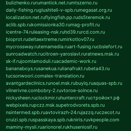
bulizhenko.ru
rumantick.net.ru
mtszerno.ru
daily-fishing.ru
glushiteli-v-spb.ru
megasat.org.ru
localization.net.ru
flyingfish.pp.ru
ds5teremok.ru
aclib.spb.ru
komissionka30.ru
mag-profit.ru
icentre-74.ru
leasing-nsk.ru
hd39.ru
rcd.com.ru
bioprot.ru
deltaextreme.ru
mirkotlov07.ru
mycrossway.ru
temamedia.ru
art-fusing.ru
cbslefort.ru
sunroadwatch.ru
citroen-yaroslavl.ru
ratnews.msk.ru
sk-if.ru
joomlamoduli.ru
academic-work.ru
bananaboys.ru
sanekua.ru
lianafrukt.ru
beta43.ru
tucsonwoori.com
alex-translation.ru
avantgardeclinics.ru
noel.msk.ru
buylq.ru
aquas-spb.ru
vilnerivne.com
bobry-2.ru
vtoroe-solnce.ru
nickysheen.ru
clockmir.ru
huntercraft.ru
стройокт.рф
webpixels.ru
pczz.msk.su
petrodvorets.spb.ru
nsintermed.spb.ru
avtovirazh-24.ru
jazzq.ru
czecot.ru
cruizi.spb.ru
spasskaya.spb.ru
kniris.ru
vkpeople.com
maminy-mysli.ru
arionorel.ru
khuseniosif.ru