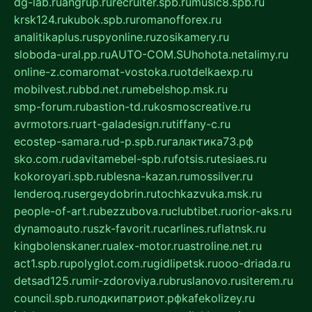
dg-lab.ru
angrup.ru
recruiter.spb.ru
music8.spb.ru
krsk124.ru
kubok.spb.ru
romanofforex.ru
analitikaplus.ru
spyonline.ru
zosikamery.ru
sloboda-ural.pp.ru
AUTO-COM.SU
hohota.net
alimy.ru
online-z.com
aromat-vostoka.ru
otdelkaexp.ru
mobilvest.ru
bbd.net.ru
mebelshop.msk.ru
smp-forum.ru
bastion-td.ru
kosmoscreative.ru
avrmotors.ru
art-galadesign.ru
tiffany-c.ru
ecostep-samara.ru
d-p.spb.ru
галактика73.рф
sko.com.ru
davitamebel-spb.ru
fotsis.ru
tesiaes.ru
kokoroyari.spb.ru
blesna-kazan.ru
mossilver.ru
lenderoq.ru
sergeydobrin.ru
tochkazvuka.msk.ru
people-of-art.ru
bezzubova.ru
clubtibet.ru
orior-aks.ru
dynamoauto.ru
szk-favorit.ru
carlines.ru
flatnsk.ru
kingbolenskaner.ru
alex-motor.ru
astroline.net.ru
act1.spb.ru
polyglot.com.ru
gidlipetsk.ru
ooo-driada.ru
detsad125.ru
mir-zdoroviya.ru
bruslanovo.ru
siterem.ru
council.spb.ru
лодкипатриот.рф
kafekolizey.ru