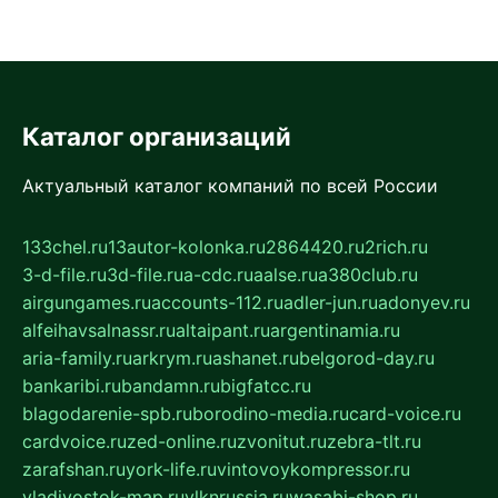
Каталог организаций
Актуальный каталог компаний по всей России
133chel.ru
13autor-kolonka.ru
2864420.ru
2rich.ru
3-d-file.ru
3d-file.ru
a-cdc.ru
aalse.ru
a380club.ru
airgungames.ru
accounts-112.ru
adler-jun.ru
adonyev.ru
alfeihavsalnassr.ru
altaipant.ru
argentinamia.ru
aria-family.ru
arkrym.ru
ashanet.ru
belgorod-day.ru
bankaribi.ru
bandamn.ru
bigfatcc.ru
blagodarenie-spb.ru
borodino-media.ru
card-voice.ru
cardvoice.ru
zed-online.ru
zvonitut.ru
zebra-tlt.ru
zarafshan.ru
york-life.ru
vintovoykompressor.ru
vladivostok-map.ru
vlknrussia.ru
wasabi-shop.ru