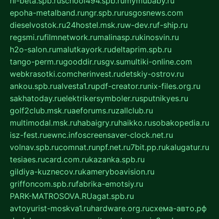
hl-beta.spb.ru
school494.spb.ru
mymubaby.ru
epoha-metalband.ru
ngr.spb.ru
rusgosnews.com
dieselvostok.ru
24hostel.msk.ru
w-dev.ru
f-ship.ru
regsmi.ru
filmnetwork.ru
malinasp.ru
kinosvin.ru
h2o-salon.ru
malutkayork.ru
deltaprim.spb.ru
tango-perm.ru
gooddir.ru
sgv.su
multiki-online.com
webkrasotki.com
cherinvest.ru
detskiy-ostrov.ru
ankou.spb.ru
alvesta1.ru
pdf-creator.ru
nix-files.org.ru
sakhatoday.ru
elektrikersymboler.ru
sputnikyes.ru
golf2club.msk.ru
aeforums.ru
zallclub.ru
multimodal.msk.ru
habaigry.ru
haikko.ru
sobakopedia.ru
isz-fest.ru
ewnc.info
screensaver-clock.net.ru
volnav.spb.ru
comnat.ru
npf.net.ru
7bit.pp.ru
kalugatur.ru
tesiaes.ru
card.com.ru
kazanka.spb.ru
gildiya-kuznecov.ru
kameryboavision.ru
griffoncom.spb.ru
fabrika-emotsiy.ru
PARK-MATROSOVA.RU
agat.spb.ru
avtoyurist-moskva1.ru
hardware.org.ru
схема-авто.рф