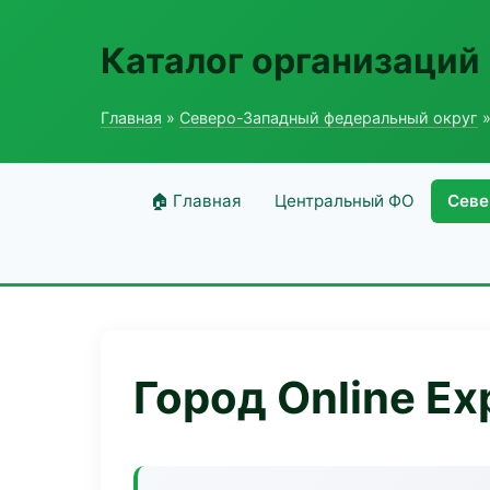
Каталог организаций
Главная
»
Северо-Западный федеральный округ
»
🏠 Главная
Центральный ФО
Севе
Город Online Ex