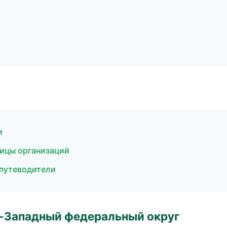
и
ницы организаций
 путеводители
о-Западный федеральный округ