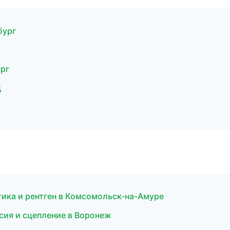
бург
ург
д
стика и рентген в Комсомольск-на-Амуре
ссия и сцепление в Воронеж