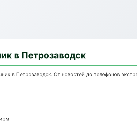
ик в Петрозаводск
ник в Петрозаводск. От новостей до телефонов экстр
фирм