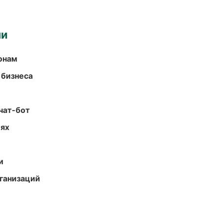
ми
онам
 бизнеса
чат-бот
иях
и
ганизаций