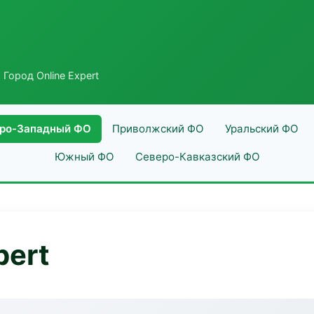
 Город Online Expert
ро-Западный ФО
Приволжский ФО
Уральский ФО
Южный ФО
Северо-Кавказский ФО
pert