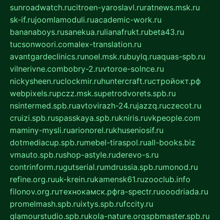
sunroadwatch.ru
citroen-yaroslavl.ru
ratnews.msk.ru
sk-if.ru
joomlamoduli.ru
academic-work.ru
bananaboys.ru
sanekua.ru
lianafrukt.ru
beta43.ru
tucsonwoori.com
alex-translation.ru
avantgardeclinics.ru
noel.msk.ru
buylq.ru
aquas-spb.ru
vilnerivne.com
bobry-2.ru
vtoroe-solnce.ru
nickysheen.ru
clockmir.ru
huntercraft.ru
стройокт.рф
webpixels.ru
pczz.msk.su
petrodvorets.spb.ru
nsintermed.spb.ru
avtovirazh-24.ru
jazzq.ru
czecot.ru
cruizi.spb.ru
spasskaya.spb.ru
kniris.ru
vkpeople.com
maminy-mysli.ru
arionorel.ru
khuseniosif.ru
dotmediacup.spb.ru
mebel-tiraspol.ru
all-books.biz
vmauto.spb.ru
shop-astyle.ru
derevo-s.ru
contrinform.ru
gutserial.ru
mdrussia.spb.ru
monod.ru
refine.org.ru
uk-krein.ru
kamensk61.ru
zooclub.info
filonov.org.ru
технокамск.рф
ra-spectr.ru
ooodriada.ru
promelmash.spb.ru
ixtys.spb.ru
fccity.ru
glamourstudio.spb.ru
kola-nature.org
spbmaster.spb.ru