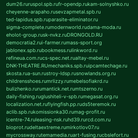
dum26.ru
ruspol.spb.ru
fr-opendp.ru
kam-solnyshko.ru
cheyenne-arapaho.ru
sevzapmetal.spb.ru
ted-lapidus.spb.ru
parasite-eliminator.ru
sigma-complete.ru
modernworld.ru
dama-moda.ru
eholot-group.ru
sk-nvkz.ru
DRONGOLD.RU
democratia2.ru
i-farmer.ru
mass-sport.org
jablonex.spb.ru
bookmess.ru
linkword.ru
refineua.com.ru
cs-spec.net.ru
altay-mebel.ru
DNK-THEATRE.RU
mechaniks.spb.ru
ipcamtechage.ru
skosta.ru
a-sun.ru
stroy-ldsp.ru
snowlands.org.ru
childrensshoes.ru
mrlizzy.ru
mebelsofiakrd.ru
bulizhenko.ru
rumantick.net.ru
mtszerno.ru
daily-fishing.ru
glushiteli-v-spb.ru
megasat.org.ru
localization.net.ru
flyingfish.pp.ru
ds5teremok.ru
aclib.spb.ru
komissionka30.ru
mag-profit.ru
icentre-74.ru
leasing-nsk.ru
hd39.ru
rcd.com.ru
bioprot.ru
deltaextreme.ru
mirkotlov07.ru
mycrossway.ru
temamedia.ru
art-fusing.ru
cbslefort.ru