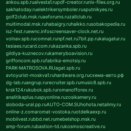
ankou.spb.ru
alvesta1.ru
pdf-creator.ru
nix-files.org.ru
sakhatoday.ru
elektrikersymboler.ru
sputnikyes.ru
golf2club.msk.ru
aeforums.ru
zallclub.ru
multimodal.msk.ru
habaigry.ru
haikko.ru
sobakopedia.ru
isz-fest.ru
ewnc.info
screensaver-clock.net.ru
volnav.spb.ru
comnat.ru
npf.net.ru
7bit.pp.ru
kalugatur.ru
tesiaes.ru
card.com.ru
kazanka.spb.ru
gildiya-kuznecov.ru
kameryboavision.ru
griffoncom.spb.ru
fabrika-emotsiy.ru
PARK-MATROSOVA.RU
agat.spb.ru
avtoyurist-moskva1.ru
hardware.org.ru
схема-авто.рф
dg-lab.ru
angrup.ru
recruiter.spb.ru
music8.spb.ru
krsk124.ru
kubok.spb.ru
romanofforex.ru
analitikaplus.ru
spyonline.ru
zosikamery.ru
sloboda-ural.pp.ru
AUTO-COM.SU
hohota.net
alimy.ru
online-z.com
aromat-vostoka.ru
otdelkaexp.ru
mobilvest.ru
bbd.net.ru
mebelshop.msk.ru
smp-forum.ru
bastion-td.ru
kosmoscreative.ru