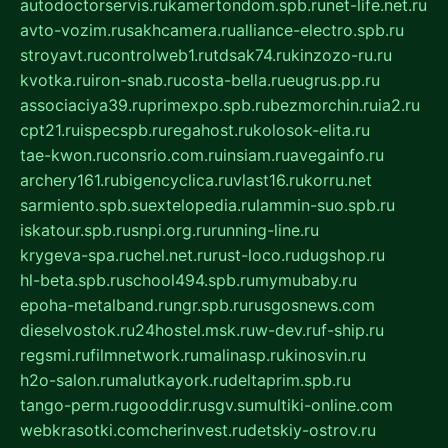
autodoctorservis.ru
kamertondom.spb.ru
net-life.net.ru
avto-vozim.ru
sakhcamera.ru
alliance-electro.spb.ru
stroyavt.ru
controlweb1.ru
tdsak74.ru
kinzozo-ru.ru
kvotka.ru
iron-snab.ru
costa-bella.ru
eugrus.pp.ru
associaciya39.ru
primexpo.spb.ru
bezmorchin.ru
ia2.ru
cpt21.ru
ispecspb.ru
regahost.ru
kolosok-elita.ru
tae-kwon.ru
consrio.com.ru
insiam.ru
avegainfo.ru
archery161.ru
bigencyclica.ru
vlast16.ru
korru.net
sarmiento.spb.su
extelopedia.ru
lammin-suo.spb.ru
iskatour.spb.ru
snpi.org.ru
running-line.ru
krygeva-spa.ru
chel.net.ru
rust-loco.ru
dugshop.ru
hl-beta.spb.ru
school494.spb.ru
mymubaby.ru
epoha-metalband.ru
ngr.spb.ru
rusgosnews.com
dieselvostok.ru
24hostel.msk.ru
w-dev.ru
f-ship.ru
regsmi.ru
filmnetwork.ru
malinasp.ru
kinosvin.ru
h2o-salon.ru
malutkayork.ru
deltaprim.spb.ru
tango-perm.ru
gooddir.ru
sgv.su
multiki-online.com
webkrasotki.com
cherinvest.ru
detskiy-ostrov.ru