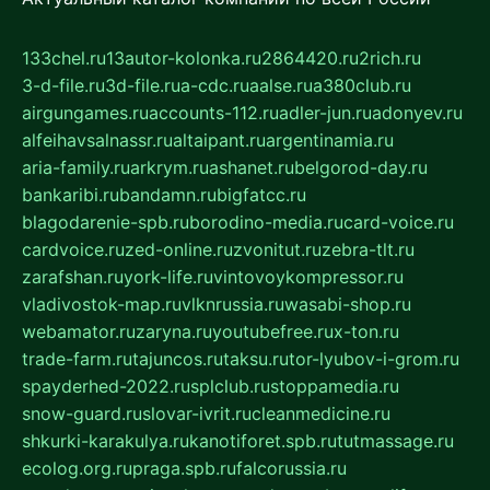
133chel.ru
13autor-kolonka.ru
2864420.ru
2rich.ru
3-d-file.ru
3d-file.ru
a-cdc.ru
aalse.ru
a380club.ru
airgungames.ru
accounts-112.ru
adler-jun.ru
adonyev.ru
alfeihavsalnassr.ru
altaipant.ru
argentinamia.ru
aria-family.ru
arkrym.ru
ashanet.ru
belgorod-day.ru
bankaribi.ru
bandamn.ru
bigfatcc.ru
blagodarenie-spb.ru
borodino-media.ru
card-voice.ru
cardvoice.ru
zed-online.ru
zvonitut.ru
zebra-tlt.ru
zarafshan.ru
york-life.ru
vintovoykompressor.ru
vladivostok-map.ru
vlknrussia.ru
wasabi-shop.ru
webamator.ru
zaryna.ru
youtubefree.ru
x-ton.ru
trade-farm.ru
tajuncos.ru
taksu.ru
tor-lyubov-i-grom.ru
spayderhed-2022.ru
splclub.ru
stoppamedia.ru
snow-guard.ru
slovar-ivrit.ru
cleanmedicine.ru
shkurki-karakulya.ru
kanotiforet.spb.ru
tutmassage.ru
ecolog.org.ru
praga.spb.ru
falcorussia.ru