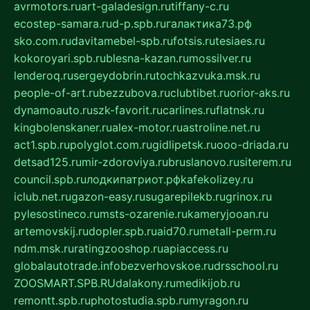
avrmotors.ru
art-galadesign.ru
tiffany-c.ru
ecostep-samara.ru
d-p.spb.ru
галактика73.рф
sko.com.ru
davitamebel-spb.ru
fotsis.ru
tesiaes.ru
kokoroyari.spb.ru
blesna-kazan.ru
mossilver.ru
lenderoq.ru
sergeydobrin.ru
tochkazvuka.msk.ru
people-of-art.ru
bezzubova.ru
clubtibet.ru
orior-aks.ru
dynamoauto.ru
szk-favorit.ru
carlines.ru
flatnsk.ru
kingbolenskaner.ru
alex-motor.ru
astroline.net.ru
act1.spb.ru
polyglot.com.ru
gidlipetsk.ru
ooo-driada.ru
detsad125.ru
mir-zdoroviya.ru
bruslanovo.ru
siterem.ru
council.spb.ru
лодкипатриот.рф
kafekolizey.ru
iclub.net.ru
gazon-easy.ru
sugarepilekb.ru
grinox.ru
pylesostineco.ru
msts-ozarenie.ru
kameryjooan.ru
artemovskij.ru
dopler.spb.ru
aid70.ru
metall-perm.ru
ndm.msk.ru
ratingzooshop.ru
apiaccess.ru
globalautotrade.info
bezverhovskoe.ru
drsschool.ru
ZOOSMART.SPB.RU
dalakony.ru
medikijob.ru
remontt.spb.ru
photostudia.spb.ru
myragon.ru