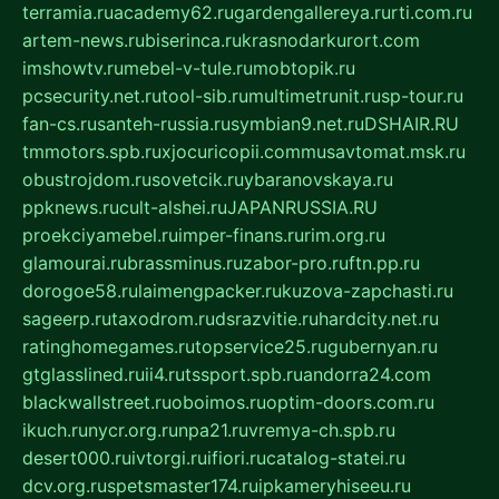
terramia.ru
academy62.ru
gardengallereya.ru
rti.com.ru
artem-news.ru
biserinca.ru
krasnodarkurort.com
imshowtv.ru
mebel-v-tule.ru
mobtopik.ru
pcsecurity.net.ru
tool-sib.ru
multimetrunit.ru
sp-tour.ru
fan-cs.ru
santeh-russia.ru
symbian9.net.ru
DSHAIR.RU
tmmotors.spb.ru
xjocuricopii.com
musavtomat.msk.ru
obustrojdom.ru
sovetcik.ru
ybaranovskaya.ru
ppknews.ru
cult-alshei.ru
JAPANRUSSIA.RU
proekciyamebel.ru
imper-finans.ru
rim.org.ru
glamourai.ru
brassminus.ru
zabor-pro.ru
ftn.pp.ru
dorogoe58.ru
laimengpacker.ru
kuzova-zapchasti.ru
sageerp.ru
taxodrom.ru
dsrazvitie.ru
hardcity.net.ru
ratinghomegames.ru
topservice25.ru
gubernyan.ru
gtglasslined.ru
ii4.ru
tssport.spb.ru
andorra24.com
blackwallstreet.ru
oboimos.ru
optim-doors.com.ru
ikuch.ru
nycr.org.ru
npa21.ru
vremya-ch.spb.ru
desert000.ru
ivtorgi.ru
ifiori.ru
catalog-statei.ru
dcv.org.ru
spetsmaster174.ru
ipkameryhiseeu.ru