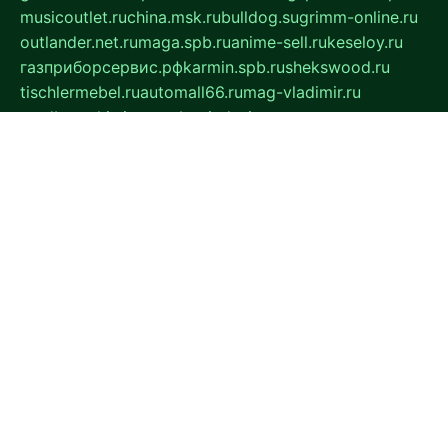
musicoutlet.ru
china.msk.ru
bulldog.su
grimm-online.ru
outlander.net.ru
maga.spb.ru
anime-sell.ru
keseloy.ru
газприборсервис.рф
karmin.spb.ru
shekswood.ru
tischlermebel.ru
automall66.ru
mag-vladimir.ru
yardbar.ru
kiwitour.spb.ru
indesign.com.ru
freestylemebel.ru
bany-samara.ru
rsei.ru
naidisvoyput.ru
mgsn-invest.ru
ipkamerasannce.ru
alicante-house.ru
ibelka74.ru
cozyhouse.info
vlkargalev-studio.ru
700mb.ru
figura-ufa.ru
alina-live.ru
belarusiannews.ru
womenknow.ru
dos-vniimk.ru
sega.net.ru
dv.net.ru
phenomenonsofhistory.com
telesputnik.net.ru
wall.pp.ru
pylesosroidmi.ru
gtc-clan.ru
cligs.ru
bibikazap.ru
popova.org.ru
netwhistler.spb.ru
bellvil.ru
bonzon.ru
iss-vladik.ru
defiparis.net.ru
las-gryzas.ru
amku.ru
electednews.spb.ru
feather.org.ru
spar72.ru
tankiigri.ru
dominus.com.ru
ibtree.ru
sanykool.pp.ru
unixlib.org.ru
menatep.spb.ru
gartenterrassen.ru
printeka.ru