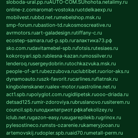
sloboda-ural.pp.ru
AUTO-COM.SU
hohota.net
alimy.ru
online-z.com
aromat-vostoka.ru
otdelkaexp.ru
mobilvest.ru
bbd.net.ru
mebelshop.msk.ru
smp-forum.ru
bastion-td.ru
kosmoscreative.ru
avrmotors.ru
art-galadesign.ru
tiffany-c.ru
ecostep-samara.ru
d-p.spb.ru
галактика73.рф
sko.com.ru
davitamebel-spb.ru
fotsis.ru
tesiaes.ru
kokoroyari.spb.ru
blesna-kazan.ru
mossilver.ru
lenderoq.ru
sergeydobrin.ru
tochkazvuka.msk.ru
people-of-art.ru
bezzubova.ru
clubtibet.ru
orior-aks.ru
dynamoauto.ru
szk-favorit.ru
carlines.ru
flatnsk.ru
kingbolenskaner.ru
alex-motor.ru
astroline.net.ru
act1.spb.ru
polyglot.com.ru
gidlipetsk.ru
ooo-driada.ru
detsad125.ru
mir-zdoroviya.ru
bruslanovo.ru
siterem.ru
council.spb.ru
лодкипатриот.рф
kafekolizey.ru
iclub.net.ru
gazon-easy.ru
sugarepilekb.ru
grinox.ru
pylesostineco.ru
msts-ozarenie.ru
kameryjooan.ru
artemovskij.ru
dopler.spb.ru
aid70.ru
metall-perm.ru