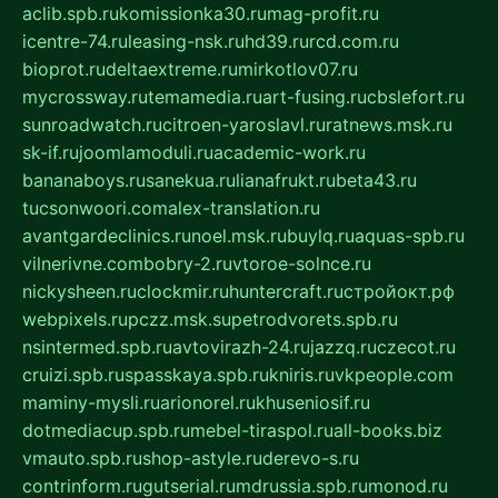
aclib.spb.ru
komissionka30.ru
mag-profit.ru
icentre-74.ru
leasing-nsk.ru
hd39.ru
rcd.com.ru
bioprot.ru
deltaextreme.ru
mirkotlov07.ru
mycrossway.ru
temamedia.ru
art-fusing.ru
cbslefort.ru
sunroadwatch.ru
citroen-yaroslavl.ru
ratnews.msk.ru
sk-if.ru
joomlamoduli.ru
academic-work.ru
bananaboys.ru
sanekua.ru
lianafrukt.ru
beta43.ru
tucsonwoori.com
alex-translation.ru
avantgardeclinics.ru
noel.msk.ru
buylq.ru
aquas-spb.ru
vilnerivne.com
bobry-2.ru
vtoroe-solnce.ru
nickysheen.ru
clockmir.ru
huntercraft.ru
стройокт.рф
webpixels.ru
pczz.msk.su
petrodvorets.spb.ru
nsintermed.spb.ru
avtovirazh-24.ru
jazzq.ru
czecot.ru
cruizi.spb.ru
spasskaya.spb.ru
kniris.ru
vkpeople.com
maminy-mysli.ru
arionorel.ru
khuseniosif.ru
dotmediacup.spb.ru
mebel-tiraspol.ru
all-books.biz
vmauto.spb.ru
shop-astyle.ru
derevo-s.ru
contrinform.ru
gutserial.ru
mdrussia.spb.ru
monod.ru