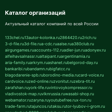
Каталог организаций
Актуальный каталог компаний по всей России
133chel.ru
13autor-kolonka.ru
2864420.ru
2rich.ru
3-d-file.ru
3d-file.ru
a-cdc.ru
aalse.ru
a380club.ru
airgungames.ru
accounts-112.ru
adler-jun.ru
adonyev.ru
alfeihavsalnassr.ru
altaipant.ru
argentinamia.ru
aria-family.ru
arkrym.ru
ashanet.ru
belgorod-day.ru
bankaribi.ru
bandamn.ru
bigfatcc.ru
blagodarenie-spb.ru
borodino-media.ru
card-voice.ru
cardvoice.ru
zed-online.ru
zvonitut.ru
zebra-tlt.ru
zarafshan.ru
york-life.ru
vintovoykompressor.ru
vladivostok-map.ru
vlknrussia.ru
wasabi-shop.ru
webamator.ru
zaryna.ru
youtubefree.ru
x-ton.ru
trade-farm.ru
tajuncos.ru
taksu.ru
tor-lyubov-i-grom.ru