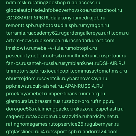
ndm.msk.ru
ratingzooshop.ru
apiaccess.ru
globalautotrade.info
bezverhovskoe.ru
drsschool.ru
ZOOSMART.SPB.RU
dalakony.ru
medikijob.ru
remontt.spb.ru
photostudia.spb.ru
myragon.ru
terramia.ru
academy62.ru
gardengallereya.ru
rti.com.ru
artem-news.ru
biserinca.ru
krasnodarkurort.com
imshowtv.ru
mebel-v-tule.ru
mobtopik.ru
pcsecurity.net.ru
tool-sib.ru
multimetrunit.ru
sp-tour.ru
fan-cs.ru
santeh-russia.ru
symbian9.net.ru
DSHAIR.RU
tmmotors.spb.ru
xjocuricopii.com
musavtomat.msk.ru
obustrojdom.ru
sovetcik.ru
ybaranovskaya.ru
ppknews.ru
cult-alshei.ru
JAPANRUSSIA.RU
proekciyamebel.ru
imper-finans.ru
rim.org.ru
glamourai.ru
brassminus.ru
zabor-pro.ru
ftn.pp.ru
dorogoe58.ru
laimengpacker.ru
kuzova-zapchasti.ru
sageerp.ru
taxodrom.ru
dsrazvitie.ru
hardcity.net.ru
ratinghomegames.ru
topservice25.ru
gubernyan.ru
gtglasslined.ru
ii4.ru
tssport.spb.ru
andorra24.com