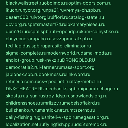
blackwallstreet.ru
oboimos.ru
optim-doors.com.ru
ikuch.ru
nycr.org.ru
npa21.ru
vremya-ch.spb.ru
desert000.ru
ivtorgi.ru
ifiori.ru
catalog-statei.ru
dcv.org.ru
spetsmaster174.ru
ipkameryhiseeu.ru
dum26.ru
ruspol.spb.ru
fr-opendp.ru
kam-solnyshko.ru
cheyenne-arapaho.ru
sevzapmetal.spb.ru
ted-lapidus.spb.ru
parasite-eliminator.ru
sigma-complete.ru
modernworld.ru
dama-moda.ru
eholot-group.ru
sk-nvkz.ru
DRONGOLD.RU
democratia2.ru
i-farmer.ru
mass-sport.org
jablonex.spb.ru
bookmess.ru
linkword.ru
refineua.com.ru
cs-spec.net.ru
altay-mebel.ru
DNK-THEATRE.RU
mechaniks.spb.ru
ipcamtechage.ru
skosta.ru
a-sun.ru
stroy-ldsp.ru
snowlands.org.ru
childrensshoes.ru
mrlizzy.ru
mebelsofiakrd.ru
bulizhenko.ru
rumantick.net.ru
mtszerno.ru
daily-fishing.ru
glushiteli-v-spb.ru
megasat.org.ru
localization.net.ru
flyingfish.pp.ru
ds5teremok.ru