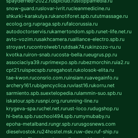
spayderhed-2022.ru
splclub.ru
stoppamedia.ru
snow-guard.ru
slovar-ivrit.ru
cleanmedicine.ru
shkurki-karakulya.ru
kanotiforet.spb.ru
tutmassage.ru
ecolog.org.ru
praga.spb.ru
falcorussia.ru
autodoctorservis.ru
kamertondom.spb.ru
net-life.net.ru
avto-vozim.ru
sakhcamera.ru
alliance-electro.spb.ru
stroyavt.ru
controlweb1.ru
tdsak74.ru
kinzozo-ru.ru
kvotka.ru
iron-snab.ru
costa-bella.ru
eugrus.pp.ru
associaciya39.ru
primexpo.spb.ru
bezmorchin.ru
ia2.ru
cpt21.ru
ispecspb.ru
regahost.ru
kolosok-elita.ru
tae-kwon.ru
consrio.com.ru
insiam.ru
avegainfo.ru
archery161.ru
bigencyclica.ru
vlast16.ru
korru.net
sarmiento.spb.su
extelopedia.ru
lammin-suo.spb.ru
iskatour.spb.ru
snpi.org.ru
running-line.ru
krygeva-spa.ru
chel.net.ru
rust-loco.ru
dugshop.ru
hl-beta.spb.ru
school494.spb.ru
mymubaby.ru
epoha-metalband.ru
ngr.spb.ru
rusgosnews.com
dieselvostok.ru
24hostel.msk.ru
w-dev.ru
f-ship.ru