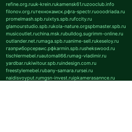
refine.org.ru
uk-krein.ru
kamensk61.ru
zooclub.info
filonov.org.ru
технокамск.рф
ra-spectr.ru
ooodriada.ru
promelmash.spb.ru
ixtys.spb.ru
fccity.ru
glamourstudio.spb.ru
kola-nature.org
spbmaster.spb.ru
musicoutlet.ru
china.msk.ru
bulldog.su
grimm-online.ru
outlander.net.ru
maga.spb.ru
anime-sell.ru
keseloy.ru
газприборсервис.рф
karmin.spb.ru
shekswood.ru
tischlermebel.ru
automall66.ru
mag-vladimir.ru
yardbar.ru
kiwitour.spb.ru
indesign.com.ru
freestylemebel.ru
bany-samara.ru
rsei.ru
naidisvoyput.ru
mgsn-invest.ru
ipkamerasannce.ru
alicante-house.ru
ibelka74.ru
cozyhouse.info
vlkargalev-studio.ru
700mb.ru
figura-ufa.ru
alina-live.ru
belarusiannews.ru
womenknow.ru
dos-vniimk.ru
sega.net.ru
dv.net.ru
phenomenonsofhistory.com
telesputnik.net.ru
wall.pp.ru
pylesosroidmi.ru
gtc-clan.ru
cligs.ru
bibikazap.ru
popova.org.ru
netwhistler.spb.ru
bellvil.ru
bonzon.ru
iss-vladik.ru