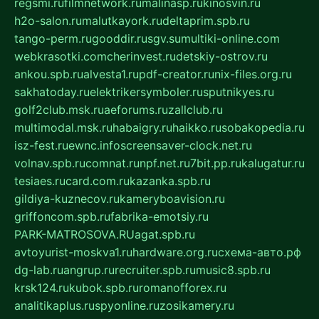
regsmi.ru
filmnetwork.ru
malinasp.ru
kinosvin.ru
h2o-salon.ru
malutkayork.ru
deltaprim.spb.ru
tango-perm.ru
gooddir.ru
sgv.su
multiki-online.com
webkrasotki.com
cherinvest.ru
detskiy-ostrov.ru
ankou.spb.ru
alvesta1.ru
pdf-creator.ru
nix-files.org.ru
sakhatoday.ru
elektrikersymboler.ru
sputnikyes.ru
golf2club.msk.ru
aeforums.ru
zallclub.ru
multimodal.msk.ru
habaigry.ru
haikko.ru
sobakopedia.ru
isz-fest.ru
ewnc.info
screensaver-clock.net.ru
volnav.spb.ru
comnat.ru
npf.net.ru
7bit.pp.ru
kalugatur.ru
tesiaes.ru
card.com.ru
kazanka.spb.ru
gildiya-kuznecov.ru
kameryboavision.ru
griffoncom.spb.ru
fabrika-emotsiy.ru
PARK-MATROSOVA.RU
agat.spb.ru
avtoyurist-moskva1.ru
hardware.org.ru
схема-авто.рф
dg-lab.ru
angrup.ru
recruiter.spb.ru
music8.spb.ru
krsk124.ru
kubok.spb.ru
romanofforex.ru
analitikaplus.ru
spyonline.ru
zosikamery.ru