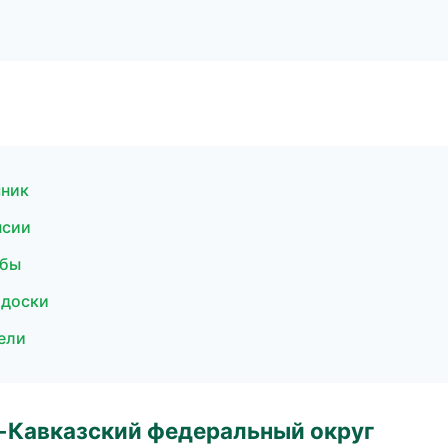
чник
нсии
жбы
 доски
ели
о-Кавказский федеральный округ