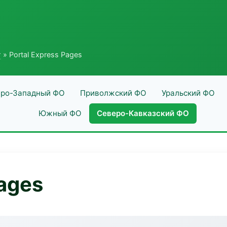
г
» Portal Express Pages
ро-Западный ФО
Приволжский ФО
Уральский ФО
Южный ФО
Северо-Кавказский ФО
Pages