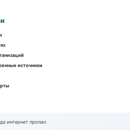
ми
и
иях
ганизаций
еренные источники
арты
да интернет пропал.