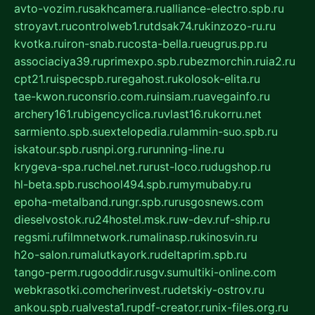
avto-vozim.ru
sakhcamera.ru
alliance-electro.spb.ru
stroyavt.ru
controlweb1.ru
tdsak74.ru
kinzozo-ru.ru
kvotka.ru
iron-snab.ru
costa-bella.ru
eugrus.pp.ru
associaciya39.ru
primexpo.spb.ru
bezmorchin.ru
ia2.ru
cpt21.ru
ispecspb.ru
regahost.ru
kolosok-elita.ru
tae-kwon.ru
consrio.com.ru
insiam.ru
avegainfo.ru
archery161.ru
bigencyclica.ru
vlast16.ru
korru.net
sarmiento.spb.su
extelopedia.ru
lammin-suo.spb.ru
iskatour.spb.ru
snpi.org.ru
running-line.ru
krygeva-spa.ru
chel.net.ru
rust-loco.ru
dugshop.ru
hl-beta.spb.ru
school494.spb.ru
mymubaby.ru
epoha-metalband.ru
ngr.spb.ru
rusgosnews.com
dieselvostok.ru
24hostel.msk.ru
w-dev.ru
f-ship.ru
regsmi.ru
filmnetwork.ru
malinasp.ru
kinosvin.ru
h2o-salon.ru
malutkayork.ru
deltaprim.spb.ru
tango-perm.ru
gooddir.ru
sgv.su
multiki-online.com
webkrasotki.com
cherinvest.ru
detskiy-ostrov.ru
ankou.spb.ru
alvesta1.ru
pdf-creator.ru
nix-files.org.ru