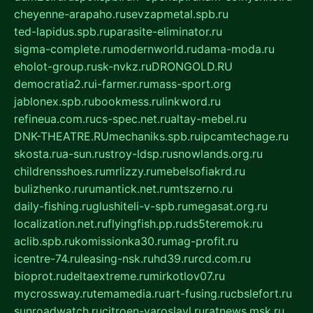
cheyenne-arapaho.ru
sevzapmetal.spb.ru
ted-lapidus.spb.ru
parasite-eliminator.ru
sigma-complete.ru
modernworld.ru
dama-moda.ru
eholot-group.ru
sk-nvkz.ru
DRONGOLD.RU
democratia2.ru
i-farmer.ru
mass-sport.org
jablonex.spb.ru
bookmess.ru
linkword.ru
refineua.com.ru
cs-spec.net.ru
altay-mebel.ru
DNK-THEATRE.RU
mechaniks.spb.ru
ipcamtechage.ru
skosta.ru
a-sun.ru
stroy-ldsp.ru
snowlands.org.ru
childrensshoes.ru
mrlizzy.ru
mebelsofiakrd.ru
bulizhenko.ru
rumantick.net.ru
mtszerno.ru
daily-fishing.ru
glushiteli-v-spb.ru
megasat.org.ru
localization.net.ru
flyingfish.pp.ru
ds5teremok.ru
aclib.spb.ru
komissionka30.ru
mag-profit.ru
icentre-74.ru
leasing-nsk.ru
hd39.ru
rcd.com.ru
bioprot.ru
deltaextreme.ru
mirkotlov07.ru
mycrossway.ru
temamedia.ru
art-fusing.ru
cbslefort.ru
sunroadwatch.ru
citroen-yaroslavl.ru
ratnews.msk.ru