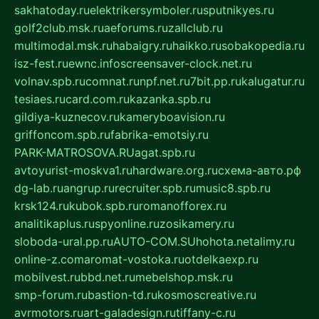
sakhatoday.ru
elektrikersymboler.ru
sputnikyes.ru
golf2club.msk.ru
aeforums.ru
zallclub.ru
multimodal.msk.ru
habaigry.ru
haikko.ru
sobakopedia.ru
isz-fest.ru
ewnc.info
screensaver-clock.net.ru
volnav.spb.ru
comnat.ru
npf.net.ru
7bit.pp.ru
kalugatur.ru
tesiaes.ru
card.com.ru
kazanka.spb.ru
gildiya-kuznecov.ru
kameryboavision.ru
griffoncom.spb.ru
fabrika-emotsiy.ru
PARK-MATROSOVA.RU
agat.spb.ru
avtoyurist-moskva1.ru
hardware.org.ru
схема-авто.рф
dg-lab.ru
angrup.ru
recruiter.spb.ru
music8.spb.ru
krsk124.ru
kubok.spb.ru
romanofforex.ru
analitikaplus.ru
spyonline.ru
zosikamery.ru
sloboda-ural.pp.ru
AUTO-COM.SU
hohota.net
alimy.ru
online-z.com
aromat-vostoka.ru
otdelkaexp.ru
mobilvest.ru
bbd.net.ru
mebelshop.msk.ru
smp-forum.ru
bastion-td.ru
kosmoscreative.ru
avrmotors.ru
art-galadesign.ru
tiffany-c.ru