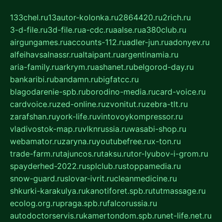
133chel.ru
13autor-kolonka.ru
2864420.ru
2rich.ru
3-d-file.ru
3d-file.ru
a-cdc.ru
aalse.ru
a380club.ru
airgungames.ru
accounts-112.ru
adler-jun.ru
adonyev.ru
alfeihavsalnassr.ru
altaipant.ru
argentinamia.ru
aria-family.ru
arkrym.ru
ashanet.ru
belgorod-day.ru
bankaribi.ru
bandamn.ru
bigfatcc.ru
blagodarenie-spb.ru
borodino-media.ru
card-voice.ru
cardvoice.ru
zed-online.ru
zvonitut.ru
zebra-tlt.ru
zarafshan.ru
york-life.ru
vintovoykompressor.ru
vladivostok-map.ru
vlknrussia.ru
wasabi-shop.ru
webamator.ru
zaryna.ru
youtubefree.ru
x-ton.ru
trade-farm.ru
tajuncos.ru
taksu.ru
tor-lyubov-i-grom.ru
spayderhed-2022.ru
splclub.ru
stoppamedia.ru
snow-guard.ru
slovar-ivrit.ru
cleanmedicine.ru
shkurki-karakulya.ru
kanotiforet.spb.ru
tutmassage.ru
ecolog.org.ru
praga.spb.ru
falcorussia.ru
autodoctorservis.ru
kamertondom.spb.ru
net-life.net.ru