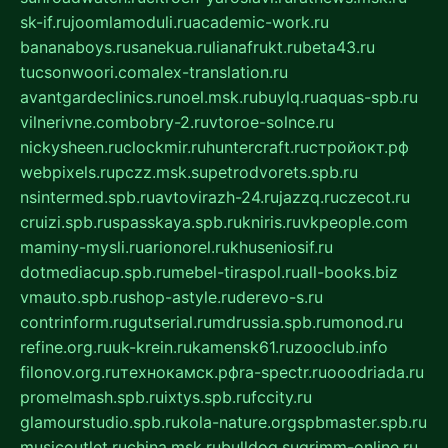
sk-if.ru
joomlamoduli.ru
academic-work.ru
bananaboys.ru
sanekua.ru
lianafrukt.ru
beta43.ru
tucsonwoori.com
alex-translation.ru
avantgardeclinics.ru
noel.msk.ru
buylq.ru
aquas-spb.ru
vilnerivne.com
bobry-2.ru
vtoroe-solnce.ru
nickysheen.ru
clockmir.ru
huntercraft.ru
стройокт.рф
webpixels.ru
pczz.msk.su
petrodvorets.spb.ru
nsintermed.spb.ru
avtovirazh-24.ru
jazzq.ru
czecot.ru
cruizi.spb.ru
spasskaya.spb.ru
kniris.ru
vkpeople.com
maminy-mysli.ru
arionorel.ru
khuseniosif.ru
dotmediacup.spb.ru
mebel-tiraspol.ru
all-books.biz
vmauto.spb.ru
shop-astyle.ru
derevo-s.ru
contrinform.ru
gutserial.ru
mdrussia.spb.ru
monod.ru
refine.org.ru
uk-krein.ru
kamensk61.ru
zooclub.info
filonov.org.ru
технокамск.рф
ra-spectr.ru
ooodriada.ru
promelmash.spb.ru
ixtys.spb.ru
fccity.ru
glamourstudio.spb.ru
kola-nature.org
spbmaster.spb.ru
musicoutlet.ru
china.msk.ru
bulldog.su
grimm-online.ru