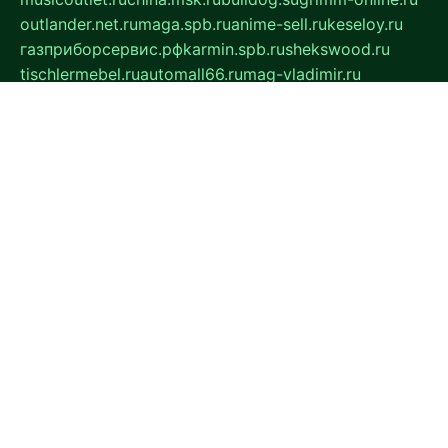
outlander.net.ru
maga.spb.ru
anime-sell.ru
keseloy.ru
газприборсервис.рф
karmin.spb.ru
shekswood.ru
tischlermebel.ru
automall66.ru
mag-vladimir.ru
yardbar.ru
kiwitour.spb.ru
indesign.com.ru
freestylemebel.ru
bany-samara.ru
rsei.ru
naidisvoyput.ru
mgsn-invest.ru
ipkamerasannce.ru
alicante-house.ru
ibelka74.ru
cozyhouse.info
vlkargalev-studio.ru
700mb.ru
figura-ufa.ru
alina-live.ru
belarusiannews.ru
womenknow.ru
dos-vniimk.ru
sega.net.ru
dv.net.ru
phenomenonsofhistory.com
telesputnik.net.ru
wall.pp.ru
pylesosroidmi.ru
gtc-clan.ru
cligs.ru
bibikazap.ru
popova.org.ru
netwhistler.spb.ru
bellvil.ru
bonzon.ru
iss-vladik.ru
defiparis.net.ru
las-gryzas.ru
amku.ru
electednews.spb.ru
feather.org.ru
spar72.ru
tankiigri.ru
dominus.com.ru
ibtree.ru
sanykool.pp.ru
unixlib.org.ru
menatep.spb.ru
gartenterrassen.ru
printeka.ru