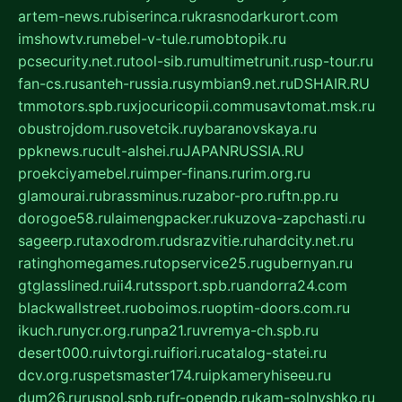
artem-news.ru
biserinca.ru
krasnodarkurort.com
imshowtv.ru
mebel-v-tule.ru
mobtopik.ru
pcsecurity.net.ru
tool-sib.ru
multimetrunit.ru
sp-tour.ru
fan-cs.ru
santeh-russia.ru
symbian9.net.ru
DSHAIR.RU
tmmotors.spb.ru
xjocuricopii.com
musavtomat.msk.ru
obustrojdom.ru
sovetcik.ru
ybaranovskaya.ru
ppknews.ru
cult-alshei.ru
JAPANRUSSIA.RU
proekciyamebel.ru
imper-finans.ru
rim.org.ru
glamourai.ru
brassminus.ru
zabor-pro.ru
ftn.pp.ru
dorogoe58.ru
laimengpacker.ru
kuzova-zapchasti.ru
sageerp.ru
taxodrom.ru
dsrazvitie.ru
hardcity.net.ru
ratinghomegames.ru
topservice25.ru
gubernyan.ru
gtglasslined.ru
ii4.ru
tssport.spb.ru
andorra24.com
blackwallstreet.ru
oboimos.ru
optim-doors.com.ru
ikuch.ru
nycr.org.ru
npa21.ru
vremya-ch.spb.ru
desert000.ru
ivtorgi.ru
ifiori.ru
catalog-statei.ru
dcv.org.ru
spetsmaster174.ru
ipkameryhiseeu.ru
dum26.ru
ruspol.spb.ru
fr-opendp.ru
kam-solnyshko.ru