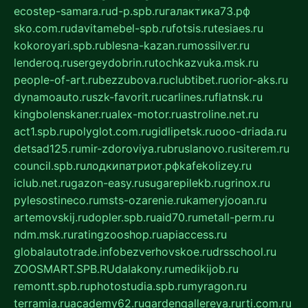
ecostep-samara.ru
d-p.spb.ru
галактика73.рф
sko.com.ru
davitamebel-spb.ru
fotsis.ru
tesiaes.ru
kokoroyari.spb.ru
blesna-kazan.ru
mossilver.ru
lenderoq.ru
sergeydobrin.ru
tochkazvuka.msk.ru
people-of-art.ru
bezzubova.ru
clubtibet.ru
orior-aks.ru
dynamoauto.ru
szk-favorit.ru
carlines.ru
flatnsk.ru
kingbolenskaner.ru
alex-motor.ru
astroline.net.ru
act1.spb.ru
polyglot.com.ru
gidlipetsk.ru
ooo-driada.ru
detsad125.ru
mir-zdoroviya.ru
bruslanovo.ru
siterem.ru
council.spb.ru
лодкипатриот.рф
kafekolizey.ru
iclub.net.ru
gazon-easy.ru
sugarepilekb.ru
grinox.ru
pylesostineco.ru
msts-ozarenie.ru
kameryjooan.ru
artemovskij.ru
dopler.spb.ru
aid70.ru
metall-perm.ru
ndm.msk.ru
ratingzooshop.ru
apiaccess.ru
globalautotrade.info
bezverhovskoe.ru
drsschool.ru
ZOOSMART.SPB.RU
dalakony.ru
medikijob.ru
remontt.spb.ru
photostudia.spb.ru
myragon.ru
terramia.ru
academy62.ru
gardengallereya.ru
rti.com.ru