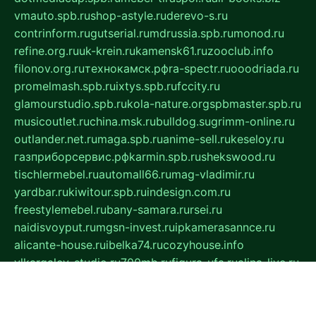
vmauto.spb.ru
shop-astyle.ru
derevo-s.ru
contrinform.ru
gutserial.ru
mdrussia.spb.ru
monod.ru
refine.org.ru
uk-krein.ru
kamensk61.ru
zooclub.info
filonov.org.ru
технокамск.рф
ra-spectr.ru
ooodriada.ru
promelmash.spb.ru
ixtys.spb.ru
fccity.ru
glamourstudio.spb.ru
kola-nature.org
spbmaster.spb.ru
musicoutlet.ru
china.msk.ru
bulldog.su
grimm-online.ru
outlander.net.ru
maga.spb.ru
anime-sell.ru
keseloy.ru
газприборсервис.рф
karmin.spb.ru
shekswood.ru
tischlermebel.ru
automall66.ru
mag-vladimir.ru
yardbar.ru
kiwitour.spb.ru
indesign.com.ru
freestylemebel.ru
bany-samara.ru
rsei.ru
naidisvoyput.ru
mgsn-invest.ru
ipkamerasannce.ru
alicante-house.ru
ibelka74.ru
cozyhouse.info
vlkargalev-studio.ru
700mb.ru
figura-ufa.ru
alina-live.ru
belarusiannews.ru
womenknow.ru
dos-vniimk.ru
sega.net.ru
dv.net.ru
phenomenonsofhistory.com
telesputnik.net.ru
wall.pp.ru
pylesosroidmi.ru