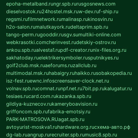
epoha-metalband.ru
ngr.spb.ru
rusgosnews.com
dieselvostok.ru
24hostel.msk.ru
w-dev.ru
f-ship.ru
regsmi.ru
filmnetwork.ru
malinasp.ru
kinosvin.ru
h2o-salon.ru
malutkayork.ru
deltaprim.spb.ru
tango-perm.ru
gooddir.ru
sgv.su
multiki-online.com
webkrasotki.com
cherinvest.ru
detskiy-ostrov.ru
ankou.spb.ru
alvesta1.ru
pdf-creator.ru
nix-files.org.ru
sakhatoday.ru
elektrikersymboler.ru
sputnikyes.ru
golf2club.msk.ru
aeforums.ru
zallclub.ru
multimodal.msk.ru
habaigry.ru
haikko.ru
sobakopedia.ru
isz-fest.ru
ewnc.info
screensaver-clock.net.ru
volnav.spb.ru
comnat.ru
npf.net.ru
7bit.pp.ru
kalugatur.ru
tesiaes.ru
card.com.ru
kazanka.spb.ru
gildiya-kuznecov.ru
kameryboavision.ru
griffoncom.spb.ru
fabrika-emotsiy.ru
PARK-MATROSOVA.RU
agat.spb.ru
avtoyurist-moskva1.ru
hardware.org.ru
схема-авто.рф
dg-lab.ru
angrup.ru
recruiter.spb.ru
music8.spb.ru