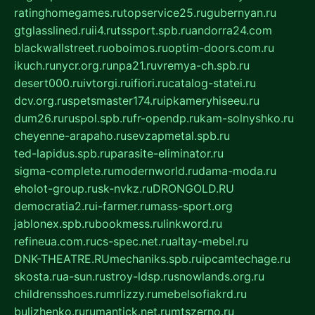
ratinghomegames.ru
topservice25.ru
gubernyan.ru
gtglasslined.ru
ii4.ru
tssport.spb.ru
andorra24.com
blackwallstreet.ru
oboimos.ru
optim-doors.com.ru
ikuch.ru
nycr.org.ru
npa21.ru
vremya-ch.spb.ru
desert000.ru
ivtorgi.ru
ifiori.ru
catalog-statei.ru
dcv.org.ru
spetsmaster174.ru
ipkameryhiseeu.ru
dum26.ru
ruspol.spb.ru
fr-opendp.ru
kam-solnyshko.ru
cheyenne-arapaho.ru
sevzapmetal.spb.ru
ted-lapidus.spb.ru
parasite-eliminator.ru
sigma-complete.ru
modernworld.ru
dama-moda.ru
eholot-group.ru
sk-nvkz.ru
DRONGOLD.RU
democratia2.ru
i-farmer.ru
mass-sport.org
jablonex.spb.ru
bookmess.ru
linkword.ru
refineua.com.ru
cs-spec.net.ru
altay-mebel.ru
DNK-THEATRE.RU
mechaniks.spb.ru
ipcamtechage.ru
skosta.ru
a-sun.ru
stroy-ldsp.ru
snowlands.org.ru
childrensshoes.ru
mrlizzy.ru
mebelsofiakrd.ru
bulizhenko.ru
rumantick.net.ru
mtszerno.ru