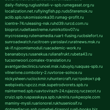
daily-fishing.ru
glushiteli-v-spb.ru
megasat.org.ru
localization.net.ru
flyingfish.pp.ru
ds5teremok.ru
aclib.spb.ru
komissionka30.ru
mag-profit.ru
icentre-74.ru
leasing-nsk.ru
hd39.ru
rcd.com.ru
bioprot.ru
deltaextreme.ru
mirkotlov07.ru
mycrossway.ru
temamedia.ru
art-fusing.ru
cbslefort.ru
sunroadwatch.ru
citroen-yaroslavl.ru
ratnews.msk.ru
sk-if.ru
joomlamoduli.ru
academic-work.ru
bananaboys.ru
sanekua.ru
lianafrukt.ru
beta43.ru
tucsonwoori.com
alex-translation.ru
avantgardeclinics.ru
noel.msk.ru
buylq.ru
aquas-spb.ru
vilnerivne.com
bobry-2.ru
vtoroe-solnce.ru
nickysheen.ru
clockmir.ru
huntercraft.ru
стройокт.рф
webpixels.ru
pczz.msk.su
petrodvorets.spb.ru
nsintermed.spb.ru
avtovirazh-24.ru
jazzq.ru
czecot.ru
cruizi.spb.ru
spasskaya.spb.ru
kniris.ru
vkpeople.com
maminy-mysli.ru
arionorel.ru
khuseniosif.ru
dotmediacup.spb.ru
mebel-tiraspol.ru
all-books.biz