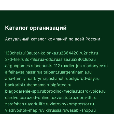
Каталог организаций
Актуальный каталог компаний по всей России
133chel.ru
13autor-kolonka.ru
2864420.ru
2rich.ru
3-d-file.ru
3d-file.ru
a-cdc.ru
aalse.ru
a380club.ru
airgungames.ru
accounts-112.ru
adler-jun.ru
adonyev.ru
alfeihavsalnassr.ru
altaipant.ru
argentinamia.ru
aria-family.ru
arkrym.ru
ashanet.ru
belgorod-day.ru
bankaribi.ru
bandamn.ru
bigfatcc.ru
blagodarenie-spb.ru
borodino-media.ru
card-voice.ru
cardvoice.ru
zed-online.ru
zvonitut.ru
zebra-tlt.ru
zarafshan.ru
york-life.ru
vintovoykompressor.ru
vladivostok-map.ru
vlknrussia.ru
wasabi-shop.ru