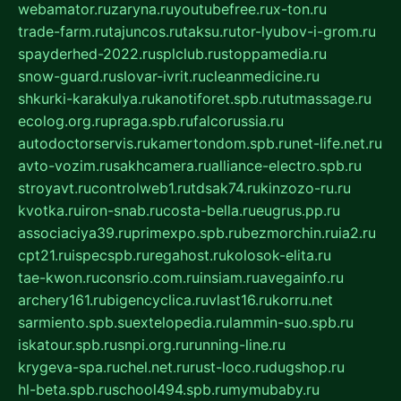
webamator.ru
zaryna.ru
youtubefree.ru
x-ton.ru
trade-farm.ru
tajuncos.ru
taksu.ru
tor-lyubov-i-grom.ru
spayderhed-2022.ru
splclub.ru
stoppamedia.ru
snow-guard.ru
slovar-ivrit.ru
cleanmedicine.ru
shkurki-karakulya.ru
kanotiforet.spb.ru
tutmassage.ru
ecolog.org.ru
praga.spb.ru
falcorussia.ru
autodoctorservis.ru
kamertondom.spb.ru
net-life.net.ru
avto-vozim.ru
sakhcamera.ru
alliance-electro.spb.ru
stroyavt.ru
controlweb1.ru
tdsak74.ru
kinzozo-ru.ru
kvotka.ru
iron-snab.ru
costa-bella.ru
eugrus.pp.ru
associaciya39.ru
primexpo.spb.ru
bezmorchin.ru
ia2.ru
cpt21.ru
ispecspb.ru
regahost.ru
kolosok-elita.ru
tae-kwon.ru
consrio.com.ru
insiam.ru
avegainfo.ru
archery161.ru
bigencyclica.ru
vlast16.ru
korru.net
sarmiento.spb.su
extelopedia.ru
lammin-suo.spb.ru
iskatour.spb.ru
snpi.org.ru
running-line.ru
krygeva-spa.ru
chel.net.ru
rust-loco.ru
dugshop.ru
hl-beta.spb.ru
school494.spb.ru
mymubaby.ru