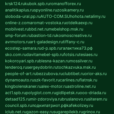
krsk124.ru
kubok.spb.ru
romanofforex.ru
analitikaplus.ru
spyonline.ru
zosikamery.ru
sloboda-ural.pp.ru
AUTO-COM.SU
hohota.net
alimy.ru
online-z.com
aromat-vostoka.ru
otdelkaexp.ru
mobilvest.ru
bbd.net.ru
mebelshop.msk.ru
smp-forum.ru
bastion-td.ru
kosmoscreative.ru
avrmotors.ru
art-galadesign.ru
tiffany-c.ru
ecostep-samara.ru
d-p.spb.ru
галактика73.рф
sko.com.ru
davitamebel-spb.ru
fotsis.ru
tesiaes.ru
kokoroyari.spb.ru
blesna-kazan.ru
mossilver.ru
lenderoq.ru
sergeydobrin.ru
tochkazvuka.msk.ru
people-of-art.ru
bezzubova.ru
clubtibet.ru
orior-aks.ru
dynamoauto.ru
szk-favorit.ru
carlines.ru
flatnsk.ru
kingbolenskaner.ru
alex-motor.ru
astroline.net.ru
act1.spb.ru
polyglot.com.ru
gidlipetsk.ru
ooo-driada.ru
detsad125.ru
mir-zdoroviya.ru
bruslanovo.ru
siterem.ru
council.spb.ru
лодкипатриот.рф
kafekolizey.ru
iclub.net.ru
gazon-easy.ru
sugarepilekb.ru
grinox.ru