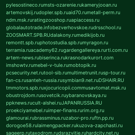
pylesostineco.ru
msts-ozarenie.ru
kameryjooan.ru
artemovskij.ru
dopler.spb.ru
aid70.ru
metall-perm.ru
ndm.msk.ru
ratingzooshop.ru
apiaccess.ru
globalautotrade.info
bezverhovskoe.ru
drsschool.ru
ZOOSMART.SPB.RU
dalakony.ru
medikijob.ru
remontt.spb.ru
photostudia.spb.ru
myragon.ru
terramia.ru
academy62.ru
gardengallereya.ru
rti.com.ru
artem-news.ru
biserinca.ru
krasnodarkurort.com
imshowtv.ru
mebel-v-tule.ru
mobtopik.ru
pcsecurity.net.ru
tool-sib.ru
multimetrunit.ru
sp-tour.ru
fan-cs.ru
santeh-russia.ru
symbian9.net.ru
DSHAIR.RU
tmmotors.spb.ru
xjocuricopii.com
musavtomat.msk.ru
obustrojdom.ru
sovetcik.ru
ybaranovskaya.ru
ppknews.ru
cult-alshei.ru
JAPANRUSSIA.RU
proekciyamebel.ru
imper-finans.ru
rim.org.ru
glamourai.ru
brassminus.ru
zabor-pro.ru
ftn.pp.ru
dorogoe58.ru
laimengpacker.ru
kuzova-zapchasti.ru
sageerp.ru
taxodrom.ru
dsrazvitie.ru
hardcity.net.ru