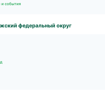
и и события
лжский федеральный округ
од