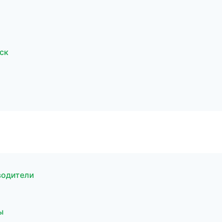
ск
еводители
ы