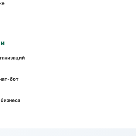
ке
ми
ганизаций
чат-бот
 бизнеса