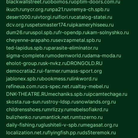
blackwallstreet.ru
oboimos.ru
optim-doors.com.ru
ikuch.ru
nycr.org.ru
npa21.ru
vremya-ch.spb.ru
desert000.ru
ivtorgi.ru
ifiori.ru
catalog-statei.ru
dcv.org.ru
spetsmaster174.ru
ipkameryhiseeu.ru
dum26.ru
ruspol.spb.ru
fr-opendp.ru
kam-solnyshko.ru
cheyenne-arapaho.ru
sevzapmetal.spb.ru
ted-lapidus.spb.ru
parasite-eliminator.ru
sigma-complete.ru
modernworld.ru
dama-moda.ru
eholot-group.ru
sk-nvkz.ru
DRONGOLD.RU
democratia2.ru
i-farmer.ru
mass-sport.org
jablonex.spb.ru
bookmess.ru
linkword.ru
refineua.com.ru
cs-spec.net.ru
altay-mebel.ru
DNK-THEATRE.RU
mechaniks.spb.ru
ipcamtechage.ru
skosta.ru
a-sun.ru
stroy-ldsp.ru
snowlands.org.ru
childrensshoes.ru
mrlizzy.ru
mebelsofiakrd.ru
bulizhenko.ru
rumantick.net.ru
mtszerno.ru
daily-fishing.ru
glushiteli-v-spb.ru
megasat.org.ru
localization.net.ru
flyingfish.pp.ru
ds5teremok.ru