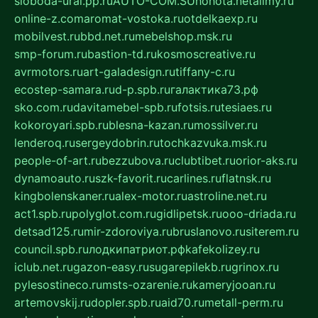
sloboda-ural.pp.ru
AUTO-COM.SU
hohota.net
alimy.ru
online-z.com
aromat-vostoka.ru
otdelkaexp.ru
mobilvest.ru
bbd.net.ru
mebelshop.msk.ru
smp-forum.ru
bastion-td.ru
kosmoscreative.ru
avrmotors.ru
art-galadesign.ru
tiffany-c.ru
ecostep-samara.ru
d-p.spb.ru
галактика73.рф
sko.com.ru
davitamebel-spb.ru
fotsis.ru
tesiaes.ru
kokoroyari.spb.ru
blesna-kazan.ru
mossilver.ru
lenderoq.ru
sergeydobrin.ru
tochkazvuka.msk.ru
people-of-art.ru
bezzubova.ru
clubtibet.ru
orior-aks.ru
dynamoauto.ru
szk-favorit.ru
carlines.ru
flatnsk.ru
kingbolenskaner.ru
alex-motor.ru
astroline.net.ru
act1.spb.ru
polyglot.com.ru
gidlipetsk.ru
ooo-driada.ru
detsad125.ru
mir-zdoroviya.ru
bruslanovo.ru
siterem.ru
council.spb.ru
лодкипатриот.рф
kafekolizey.ru
iclub.net.ru
gazon-easy.ru
sugarepilekb.ru
grinox.ru
pylesostineco.ru
msts-ozarenie.ru
kameryjooan.ru
artemovskij.ru
dopler.spb.ru
aid70.ru
metall-perm.ru