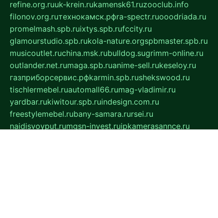
refine.org.ru
uk-krein.ru
kamensk61.ru
zooclub.info
filonov.org.ru
технокамск.рф
ra-spectr.ru
ooodriada.ru
promelmash.spb.ru
ixtys.spb.ru
fccity.ru
glamourstudio.spb.ru
kola-nature.org
spbmaster.spb.ru
musicoutlet.ru
china.msk.ru
bulldog.su
grimm-online.ru
outlander.net.ru
maga.spb.ru
anime-sell.ru
keseloy.ru
газприборсервис.рф
karmin.spb.ru
shekswood.ru
tischlermebel.ru
automall66.ru
mag-vladimir.ru
yardbar.ru
kiwitour.spb.ru
indesign.com.ru
freestylemebel.ru
bany-samara.ru
rsei.ru
naidisvoyput.ru
mgsn-invest.ru
ipkamerasannce.ru
alicante-house.ru
ibelka74.ru
cozyhouse.info
vlkargalev-studio.ru
700mb.ru
figura-ufa.ru
alina-live.ru
belarusiannews.ru
womenknow.ru
dos-vniimk.ru
sega.net.ru
dv.net.ru
phenomenonsofhistory.com
telesputnik.net.ru
wall.pp.ru
pylesosroidmi.ru
gtc-clan.ru
cligs.ru
bibikazap.ru
popova.org.ru
netwhistler.spb.ru
bellvil.ru
bonzon.ru
iss-vladik.ru