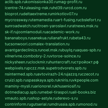
aclib.spb.ru
komissionka30.ru
mag-profit.ru
icentre-74.ru
leasing-nsk.ru
hd39.ru
rcd.com.ru
bioprot.ru
deltaextreme.ru
mirkotlov07.ru
mycrossway.ru
temamedia.ru
art-fusing.ru
cbslefort.ru
sunroadwatch.ru
citroen-yaroslavl.ru
ratnews.msk.ru
sk-if.ru
joomlamoduli.ru
academic-work.ru
bananaboys.ru
sanekua.ru
lianafrukt.ru
beta43.ru
tucsonwoori.com
alex-translation.ru
avantgardeclinics.ru
noel.msk.ru
buylq.ru
aquas-spb.ru
vilnerivne.com
bobry-2.ru
vtoroe-solnce.ru
nickysheen.ru
clockmir.ru
huntercraft.ru
стройокт.рф
webpixels.ru
pczz.msk.su
petrodvorets.spb.ru
nsintermed.spb.ru
avtovirazh-24.ru
jazzq.ru
czecot.ru
cruizi.spb.ru
spasskaya.spb.ru
kniris.ru
vkpeople.com
maminy-mysli.ru
arionorel.ru
khuseniosif.ru
dotmediacup.spb.ru
mebel-tiraspol.ru
all-books.biz
vmauto.spb.ru
shop-astyle.ru
derevo-s.ru
contrinform.ru
gutserial.ru
mdrussia.spb.ru
monod.ru