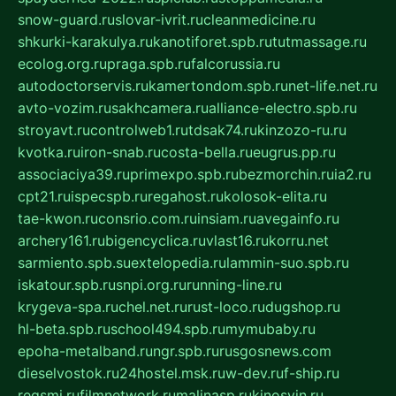
snow-guard.ru
slovar-ivrit.ru
cleanmedicine.ru
shkurki-karakulya.ru
kanotiforet.spb.ru
tutmassage.ru
ecolog.org.ru
praga.spb.ru
falcorussia.ru
autodoctorservis.ru
kamertondom.spb.ru
net-life.net.ru
avto-vozim.ru
sakhcamera.ru
alliance-electro.spb.ru
stroyavt.ru
controlweb1.ru
tdsak74.ru
kinzozo-ru.ru
kvotka.ru
iron-snab.ru
costa-bella.ru
eugrus.pp.ru
associaciya39.ru
primexpo.spb.ru
bezmorchin.ru
ia2.ru
cpt21.ru
ispecspb.ru
regahost.ru
kolosok-elita.ru
tae-kwon.ru
consrio.com.ru
insiam.ru
avegainfo.ru
archery161.ru
bigencyclica.ru
vlast16.ru
korru.net
sarmiento.spb.su
extelopedia.ru
lammin-suo.spb.ru
iskatour.spb.ru
snpi.org.ru
running-line.ru
krygeva-spa.ru
chel.net.ru
rust-loco.ru
dugshop.ru
hl-beta.spb.ru
school494.spb.ru
mymubaby.ru
epoha-metalband.ru
ngr.spb.ru
rusgosnews.com
dieselvostok.ru
24hostel.msk.ru
w-dev.ru
f-ship.ru
regsmi.ru
filmnetwork.ru
malinasp.ru
kinosvin.ru