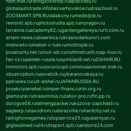
ndm.msk.ru
ratingzooshop.ru
apiaccess.ru
globalautotrade.info
bezverhovskoe.ru
drsschool.ru
ZOOSMART.SPB.RU
dalakony.ru
medikijob.ru
remontt.spb.ru
photostudia.spb.ru
myragon.ru
terramia.ru
academy62.ru
gardengallereya.ru
rti.com.ru
artem-news.ru
biserinca.ru
krasnodarkurort.com
imshowtv.ru
mebel-v-tule.ru
mobtopik.ru
pcsecurity.net.ru
tool-sib.ru
multimetrunit.ru
sp-tour.ru
fan-cs.ru
santeh-russia.ru
symbian9.net.ru
DSHAIR.RU
tmmotors.spb.ru
xjocuricopii.com
musavtomat.msk.ru
obustrojdom.ru
sovetcik.ru
ybaranovskaya.ru
ppknews.ru
cult-alshei.ru
JAPANRUSSIA.RU
proekciyamebel.ru
imper-finans.ru
rim.org.ru
glamourai.ru
brassminus.ru
zabor-pro.ru
ftn.pp.ru
dorogoe58.ru
laimengpacker.ru
kuzova-zapchasti.ru
sageerp.ru
taxodrom.ru
dsrazvitie.ru
hardcity.net.ru
ratinghomegames.ru
topservice25.ru
gubernyan.ru
gtglasslined.ru
ii4.ru
tssport.spb.ru
andorra24.com