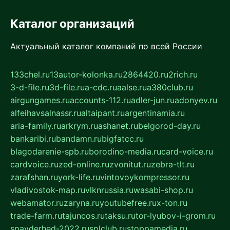
Каталог организаций
Актуальный каталог компаний по всей России
133chel.ru
13autor-kolonka.ru
2864420.ru
2rich.ru
3-d-file.ru
3d-file.ru
a-cdc.ru
aalse.ru
a380club.ru
airgungames.ru
accounts-112.ru
adler-jun.ru
adonyev.ru
alfeihavsalnassr.ru
altaipant.ru
argentinamia.ru
aria-family.ru
arkrym.ru
ashanet.ru
belgorod-day.ru
bankaribi.ru
bandamn.ru
bigfatcc.ru
blagodarenie-spb.ru
borodino-media.ru
card-voice.ru
cardvoice.ru
zed-online.ru
zvonitut.ru
zebra-tlt.ru
zarafshan.ru
york-life.ru
vintovoykompressor.ru
vladivostok-map.ru
vlknrussia.ru
wasabi-shop.ru
webamator.ru
zaryna.ru
youtubefree.ru
x-ton.ru
trade-farm.ru
tajuncos.ru
taksu.ru
tor-lyubov-i-grom.ru
spayderhed-2022.ru
splclub.ru
stoppamedia.ru