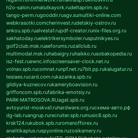
h2o-salon.ru
malutkayork.ru
deltaprim.spb.ru
tango-perm.ru
gooddir.ru
sgv.su
multiki-online.com
webkrasotki.com
cherinvest.ru
detskiy-ostrov.ru
ankou.spb.ru
alvesta1.ru
pdf-creator.ru
nix-files.org.ru
sakhatoday.ru
elektrikersymboler.ru
sputnikyes.ru
golf2club.msk.ru
aeforums.ru
zallclub.ru
multimodal.msk.ru
habaigry.ru
haikko.ru
sobakopedia.ru
isz-fest.ru
ewnc.info
screensaver-clock.net.ru
volnav.spb.ru
comnat.ru
npf.net.ru
7bit.pp.ru
kalugatur.ru
tesiaes.ru
card.com.ru
kazanka.spb.ru
gildiya-kuznecov.ru
kameryboavision.ru
griffoncom.spb.ru
fabrika-emotsiy.ru
PARK-MATROSOVA.RU
agat.spb.ru
avtoyurist-moskva1.ru
hardware.org.ru
схема-авто.рф
dg-lab.ru
angrup.ru
recruiter.spb.ru
music8.spb.ru
krsk124.ru
kubok.spb.ru
romanofforex.ru
analitikaplus.ru
spyonline.ru
zosikamery.ru