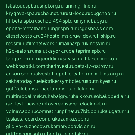
iskatour.spb.ru
snpi.org.ru
running-line.ru
krygeva-spa.ru
chel.net.ru
rust-loco.ru
dugshop.ru
hl-beta.spb.ru
school494.spb.ru
mymubaby.ru
epoha-metalband.ru
ngr.spb.ru
rusgosnews.com
dieselvostok.ru
24hostel.msk.ru
w-dev.ru
f-ship.ru
regsmi.ru
filmnetwork.ru
malinasp.ru
kinosvin.ru
h2o-salon.ru
malutkayork.ru
deltaprim.spb.ru
tango-perm.ru
gooddir.ru
sgv.su
multiki-online.com
webkrasotki.com
cherinvest.ru
detskiy-ostrov.ru
ankou.spb.ru
alvesta1.ru
pdf-creator.ru
nix-files.org.ru
sakhatoday.ru
elektrikersymboler.ru
sputnikyes.ru
golf2club.msk.ru
aeforums.ru
zallclub.ru
multimodal.msk.ru
habaigry.ru
haikko.ru
sobakopedia.ru
isz-fest.ru
ewnc.info
screensaver-clock.net.ru
volnav.spb.ru
comnat.ru
npf.net.ru
7bit.pp.ru
kalugatur.ru
tesiaes.ru
card.com.ru
kazanka.spb.ru
gildiya-kuznecov.ru
kameryboavision.ru
griffoncom.spb.ru
fabrika-emotsiy.ru