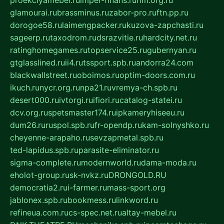
glamourai.ru
brassminus.ru
zabor-pro.ru
ftn.pp.ru
dorogoe58.ru
laimengpacker.ru
kuzova-zapchasti.ru
sageerp.ru
taxodrom.ru
dsrazvitie.ru
hardcity.net.ru
ratinghomegames.ru
topservice25.ru
gubernyan.ru
gtglasslined.ru
ii4.ru
tssport.spb.ru
andorra24.com
blackwallstreet.ru
oboimos.ru
optim-doors.com.ru
ikuch.ru
nycr.org.ru
npa21.ru
vremya-ch.spb.ru
desert000.ru
ivtorgi.ru
ifiori.ru
catalog-statei.ru
dcv.org.ru
spetsmaster174.ru
ipkameryhiseeu.ru
dum26.ru
ruspol.spb.ru
fr-opendp.ru
kam-solnyshko.ru
cheyenne-arapaho.ru
sevzapmetal.spb.ru
ted-lapidus.spb.ru
parasite-eliminator.ru
sigma-complete.ru
modernworld.ru
dama-moda.ru
eholot-group.ru
sk-nvkz.ru
DRONGOLD.RU
democratia2.ru
i-farmer.ru
mass-sport.org
jablonex.spb.ru
bookmess.ru
linkword.ru
refineua.com.ru
cs-spec.net.ru
altay-mebel.ru