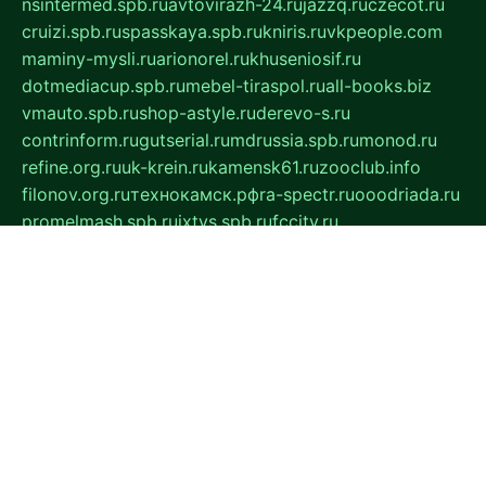
nsintermed.spb.ru
avtovirazh-24.ru
jazzq.ru
czecot.ru
cruizi.spb.ru
spasskaya.spb.ru
kniris.ru
vkpeople.com
maminy-mysli.ru
arionorel.ru
khuseniosif.ru
dotmediacup.spb.ru
mebel-tiraspol.ru
all-books.biz
vmauto.spb.ru
shop-astyle.ru
derevo-s.ru
contrinform.ru
gutserial.ru
mdrussia.spb.ru
monod.ru
refine.org.ru
uk-krein.ru
kamensk61.ru
zooclub.info
filonov.org.ru
технокамск.рф
ra-spectr.ru
ooodriada.ru
promelmash.spb.ru
ixtys.spb.ru
fccity.ru
glamourstudio.spb.ru
kola-nature.org
spbmaster.spb.ru
musicoutlet.ru
china.msk.ru
bulldog.su
grimm-online.ru
outlander.net.ru
maga.spb.ru
anime-sell.ru
keseloy.ru
газприборсервис.рф
karmin.spb.ru
shekswood.ru
tischlermebel.ru
automall66.ru
mag-vladimir.ru
yardbar.ru
kiwitour.spb.ru
indesign.com.ru
freestylemebel.ru
bany-samara.ru
rsei.ru
naidisvoyput.ru
mgsn-invest.ru
ipkamerasannce.ru
alicante-house.ru
ibelka74.ru
cozyhouse.info