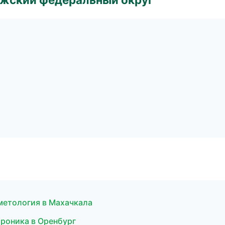
сметология в Махачкала
троника в Оренбург