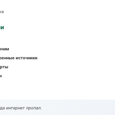
ке
ми
онам
еренные источники
арты
и
да интернет пропал.