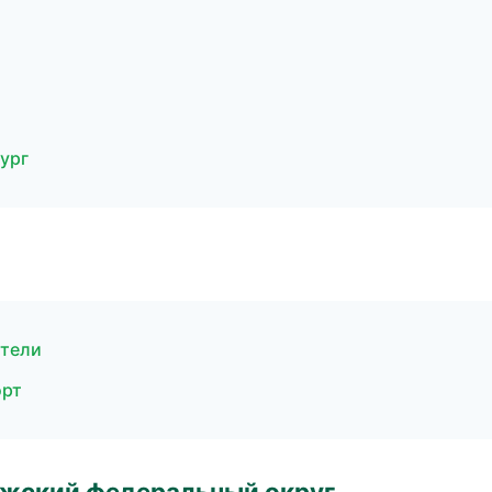
ург
ители
орт
лжский федеральный округ