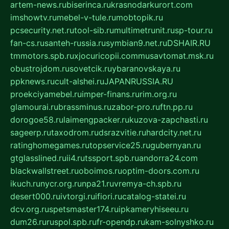
artem-news.ru
biserinca.ru
krasnodarkurort.com
imshowtv.ru
mebel-v-tule.ru
mobtopik.ru
pcsecurity.net.ru
tool-sib.ru
multimetrunit.ru
sp-tour.ru
fan-cs.ru
santeh-russia.ru
symbian9.net.ru
DSHAIR.RU
tmmotors.spb.ru
xjocuricopii.com
musavtomat.msk.ru
obustrojdom.ru
sovetcik.ru
ybaranovskaya.ru
ppknews.ru
cult-alshei.ru
JAPANRUSSIA.RU
proekciyamebel.ru
imper-finans.ru
rim.org.ru
glamourai.ru
brassminus.ru
zabor-pro.ru
ftn.pp.ru
dorogoe58.ru
laimengpacker.ru
kuzova-zapchasti.ru
sageerp.ru
taxodrom.ru
dsrazvitie.ru
hardcity.net.ru
ratinghomegames.ru
topservice25.ru
gubernyan.ru
gtglasslined.ru
ii4.ru
tssport.spb.ru
andorra24.com
blackwallstreet.ru
oboimos.ru
optim-doors.com.ru
ikuch.ru
nycr.org.ru
npa21.ru
vremya-ch.spb.ru
desert000.ru
ivtorgi.ru
ifiori.ru
catalog-statei.ru
dcv.org.ru
spetsmaster174.ru
ipkameryhiseeu.ru
dum26.ru
ruspol.spb.ru
fr-opendp.ru
kam-solnyshko.ru