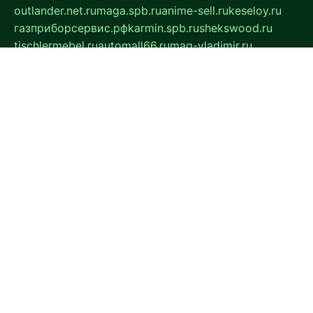
outlander.net.ru
maga.spb.ru
anime-sell.ru
keseloy.ru
газприборсервис.рф
karmin.spb.ru
shekswood.ru
tischlermebel.ru
automall66.ru
mag-vladimir.ru
yardbar.ru
kiwitour.spb.ru
indesign.com.ru
freestylemebel.ru
bany-samara.ru
rsei.ru
naidisvoyput.ru
mgsn-invest.ru
ipkamerasannce.ru
alicante-house.ru
ibelka74.ru
cozyhouse.info
vlkargalev-studio.ru
700mb.ru
figura-ufa.ru
alina-live.ru
belarusiannews.ru
womenknow.ru
dos-vniimk.ru
sega.net.ru
dv.net.ru
phenomenonsofhistory.com
telesputnik.net.ru
wall.pp.ru
pylesosroidmi.ru
gtc-clan.ru
cligs.ru
bibikazap.ru
popova.org.ru
netwhistler.spb.ru
bellvil.ru
bonzon.ru
iss-vladik.ru
defiparis.net.ru
las-gryzas.ru
amku.ru
electednews.spb.ru
feather.org.ru
spar72.ru
tankiigri.ru
dominus.com.ru
ibtree.ru
sanykool.pp.ru
unixlib.org.ru
menatep.spb.ru
gartenterrassen.ru
printeka.ru
skvozilka.com.ru
parkovka-pub.ru
lovemobi.ru
art-ru.ru