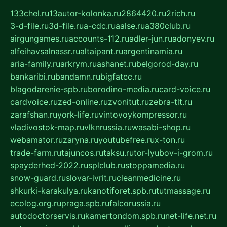
133chel.ru
13autor-kolonka.ru
2864420.ru
2rich.ru
3-d-file.ru
3d-file.ru
a-cdc.ru
aalse.ru
a380club.ru
airgungames.ru
accounts-112.ru
adler-jun.ru
adonyev.ru
alfeihavsalnassr.ru
altaipant.ru
argentinamia.ru
aria-family.ru
arkrym.ru
ashanet.ru
belgorod-day.ru
bankaribi.ru
bandamn.ru
bigfatcc.ru
blagodarenie-spb.ru
borodino-media.ru
card-voice.ru
cardvoice.ru
zed-online.ru
zvonitut.ru
zebra-tlt.ru
zarafshan.ru
york-life.ru
vintovoykompressor.ru
vladivostok-map.ru
vlknrussia.ru
wasabi-shop.ru
webamator.ru
zaryna.ru
youtubefree.ru
x-ton.ru
trade-farm.ru
tajuncos.ru
taksu.ru
tor-lyubov-i-grom.ru
spayderhed-2022.ru
splclub.ru
stoppamedia.ru
snow-guard.ru
slovar-ivrit.ru
cleanmedicine.ru
shkurki-karakulya.ru
kanotiforet.spb.ru
tutmassage.ru
ecolog.org.ru
praga.spb.ru
falcorussia.ru
autodoctorservis.ru
kamertondom.spb.ru
net-life.net.ru