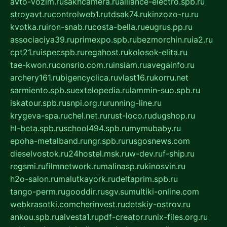
avto-vozim.ru
sakhcamera.ru
alliance-electro.spb.ru
stroyavt.ru
controlweb1.ru
tdsak74.ru
kinzozo-ru.ru
kvotka.ru
iron-snab.ru
costa-bella.ru
eugrus.pp.ru
associaciya39.ru
primexpo.spb.ru
bezmorchin.ru
ia2.ru
cpt21.ru
ispecspb.ru
regahost.ru
kolosok-elita.ru
tae-kwon.ru
consrio.com.ru
insiam.ru
avegainfo.ru
archery161.ru
bigencyclica.ru
vlast16.ru
korru.net
sarmiento.spb.su
extelopedia.ru
lammin-suo.spb.ru
iskatour.spb.ru
snpi.org.ru
running-line.ru
krygeva-spa.ru
chel.net.ru
rust-loco.ru
dugshop.ru
hl-beta.spb.ru
school494.spb.ru
mymubaby.ru
epoha-metalband.ru
ngr.spb.ru
rusgosnews.com
dieselvostok.ru
24hostel.msk.ru
w-dev.ru
f-ship.ru
regsmi.ru
filmnetwork.ru
malinasp.ru
kinosvin.ru
h2o-salon.ru
malutkayork.ru
deltaprim.spb.ru
tango-perm.ru
gooddir.ru
sgv.su
multiki-online.com
webkrasotki.com
cherinvest.ru
detskiy-ostrov.ru
ankou.spb.ru
alvesta1.ru
pdf-creator.ru
nix-files.org.ru