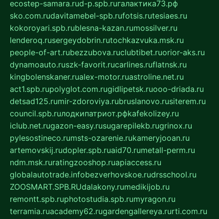
ecostep-samara.ru
d-p.spb.ru
галактика73.рф
sko.com.ru
davitamebel-spb.ru
fotsis.ru
tesiaes.ru
kokoroyari.spb.ru
blesna-kazan.ru
mossilver.ru
lenderoq.ru
sergeydobrin.ru
tochkazvuka.msk.ru
people-of-art.ru
bezzubova.ru
clubtibet.ru
orior-aks.ru
dynamoauto.ru
szk-favorit.ru
carlines.ru
flatnsk.ru
kingbolenskaner.ru
alex-motor.ru
astroline.net.ru
act1.spb.ru
polyglot.com.ru
gidlipetsk.ru
ooo-driada.ru
detsad125.ru
mir-zdoroviya.ru
bruslanovo.ru
siterem.ru
council.spb.ru
лодкипатриот.рф
kafekolizey.ru
iclub.net.ru
gazon-easy.ru
sugarepilekb.ru
grinox.ru
pylesostineco.ru
msts-ozarenie.ru
kameryjooan.ru
artemovskij.ru
dopler.spb.ru
aid70.ru
metall-perm.ru
ndm.msk.ru
ratingzooshop.ru
apiaccess.ru
globalautotrade.info
bezverhovskoe.ru
drsschool.ru
ZOOSMART.SPB.RU
dalakony.ru
medikijob.ru
remontt.spb.ru
photostudia.spb.ru
myragon.ru
terramia.ru
academy62.ru
gardengallereya.ru
rti.com.ru