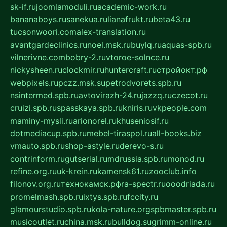
sk-if.ru
joomlamoduli.ru
academic-work.ru
bananaboys.ru
sanekua.ru
lianafrukt.ru
beta43.ru
tucsonwoori.com
alex-translation.ru
avantgardeclinics.ru
noel.msk.ru
buylq.ru
aquas-spb.ru
vilnerivne.com
bobry-2.ru
vtoroe-solnce.ru
nickysheen.ru
clockmir.ru
huntercraft.ru
стройокт.рф
webpixels.ru
pczz.msk.su
petrodvorets.spb.ru
nsintermed.spb.ru
avtovirazh-24.ru
jazzq.ru
czecot.ru
cruizi.spb.ru
spasskaya.spb.ru
kniris.ru
vkpeople.com
maminy-mysli.ru
arionorel.ru
khuseniosif.ru
dotmediacup.spb.ru
mebel-tiraspol.ru
all-books.biz
vmauto.spb.ru
shop-astyle.ru
derevo-s.ru
contrinform.ru
gutserial.ru
mdrussia.spb.ru
monod.ru
refine.org.ru
uk-krein.ru
kamensk61.ru
zooclub.info
filonov.org.ru
технокамск.рф
ra-spectr.ru
ooodriada.ru
promelmash.spb.ru
ixtys.spb.ru
fccity.ru
glamourstudio.spb.ru
kola-nature.org
spbmaster.spb.ru
musicoutlet.ru
china.msk.ru
bulldog.su
grimm-online.ru