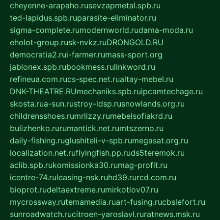
cheyenne-arapaho.ru
sevzapmetal.spb.ru
ted-lapidus.spb.ru
parasite-eliminator.ru
sigma-complete.ru
modernworld.ru
dama-moda.ru
eholot-group.ru
sk-nvkz.ru
DRONGOLD.RU
democratia2.ru
i-farmer.ru
mass-sport.org
jablonex.spb.ru
bookmess.ru
linkword.ru
refineua.com.ru
cs-spec.net.ru
altay-mebel.ru
DNK-THEATRE.RU
mechaniks.spb.ru
ipcamtechage.ru
skosta.ru
a-sun.ru
stroy-ldsp.ru
snowlands.org.ru
childrensshoes.ru
mrlizzy.ru
mebelsofiakrd.ru
bulizhenko.ru
rumantick.net.ru
mtszerno.ru
daily-fishing.ru
glushiteli-v-spb.ru
megasat.org.ru
localization.net.ru
flyingfish.pp.ru
ds5teremok.ru
aclib.spb.ru
komissionka30.ru
mag-profit.ru
icentre-74.ru
leasing-nsk.ru
hd39.ru
rcd.com.ru
bioprot.ru
deltaextreme.ru
mirkotlov07.ru
mycrossway.ru
temamedia.ru
art-fusing.ru
cbslefort.ru
sunroadwatch.ru
citroen-yaroslavl.ru
ratnews.msk.ru