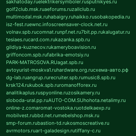
sakhatoday.ru
elektrikersymboler.ru
sputnikyes.ru
golf2club.msk.ru
aeforums.ru
zallclub.ru
multimodal.msk.ru
habaigry.ru
haikko.ru
sobakopedia.ru
isz-fest.ru
ewnc.info
screensaver-clock.net.ru
volnav.spb.ru
comnat.ru
npf.net.ru
7bit.pp.ru
kalugatur.ru
tesiaes.ru
card.com.ru
kazanka.spb.ru
gildiya-kuznecov.ru
kameryboavision.ru
griffoncom.spb.ru
fabrika-emotsiy.ru
PARK-MATROSOVA.RU
agat.spb.ru
avtoyurist-moskva1.ru
hardware.org.ru
схема-авто.рф
dg-lab.ru
angrup.ru
recruiter.spb.ru
music8.spb.ru
krsk124.ru
kubok.spb.ru
romanofforex.ru
analitikaplus.ru
spyonline.ru
zosikamery.ru
sloboda-ural.pp.ru
AUTO-COM.SU
hohota.net
alimy.ru
online-z.com
aromat-vostoka.ru
otdelkaexp.ru
mobilvest.ru
bbd.net.ru
mebelshop.msk.ru
smp-forum.ru
bastion-td.ru
kosmoscreative.ru
avrmotors.ru
art-galadesign.ru
tiffany-c.ru