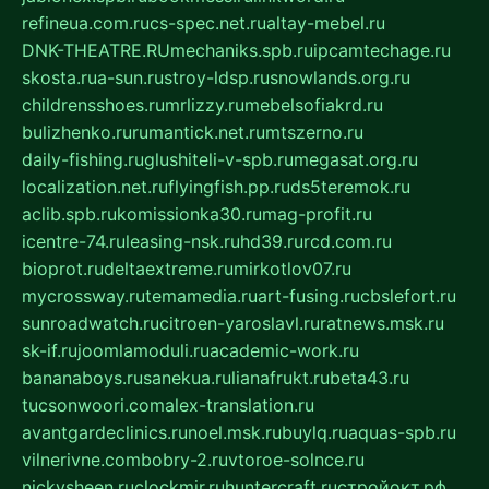
refineua.com.ru
cs-spec.net.ru
altay-mebel.ru
DNK-THEATRE.RU
mechaniks.spb.ru
ipcamtechage.ru
skosta.ru
a-sun.ru
stroy-ldsp.ru
snowlands.org.ru
childrensshoes.ru
mrlizzy.ru
mebelsofiakrd.ru
bulizhenko.ru
rumantick.net.ru
mtszerno.ru
daily-fishing.ru
glushiteli-v-spb.ru
megasat.org.ru
localization.net.ru
flyingfish.pp.ru
ds5teremok.ru
aclib.spb.ru
komissionka30.ru
mag-profit.ru
icentre-74.ru
leasing-nsk.ru
hd39.ru
rcd.com.ru
bioprot.ru
deltaextreme.ru
mirkotlov07.ru
mycrossway.ru
temamedia.ru
art-fusing.ru
cbslefort.ru
sunroadwatch.ru
citroen-yaroslavl.ru
ratnews.msk.ru
sk-if.ru
joomlamoduli.ru
academic-work.ru
bananaboys.ru
sanekua.ru
lianafrukt.ru
beta43.ru
tucsonwoori.com
alex-translation.ru
avantgardeclinics.ru
noel.msk.ru
buylq.ru
aquas-spb.ru
vilnerivne.com
bobry-2.ru
vtoroe-solnce.ru
nickysheen.ru
clockmir.ru
huntercraft.ru
стройокт.рф