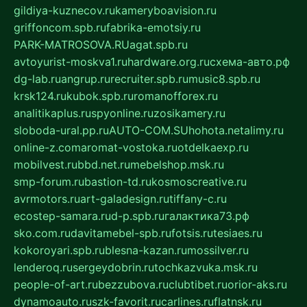
gildiya-kuznecov.ru
kameryboavision.ru
griffoncom.spb.ru
fabrika-emotsiy.ru
PARK-MATROSOVA.RU
agat.spb.ru
avtoyurist-moskva1.ru
hardware.org.ru
схема-авто.рф
dg-lab.ru
angrup.ru
recruiter.spb.ru
music8.spb.ru
krsk124.ru
kubok.spb.ru
romanofforex.ru
analitikaplus.ru
spyonline.ru
zosikamery.ru
sloboda-ural.pp.ru
AUTO-COM.SU
hohota.net
alimy.ru
online-z.com
aromat-vostoka.ru
otdelkaexp.ru
mobilvest.ru
bbd.net.ru
mebelshop.msk.ru
smp-forum.ru
bastion-td.ru
kosmoscreative.ru
avrmotors.ru
art-galadesign.ru
tiffany-c.ru
ecostep-samara.ru
d-p.spb.ru
галактика73.рф
sko.com.ru
davitamebel-spb.ru
fotsis.ru
tesiaes.ru
kokoroyari.spb.ru
blesna-kazan.ru
mossilver.ru
lenderoq.ru
sergeydobrin.ru
tochkazvuka.msk.ru
people-of-art.ru
bezzubova.ru
clubtibet.ru
orior-aks.ru
dynamoauto.ru
szk-favorit.ru
carlines.ru
flatnsk.ru