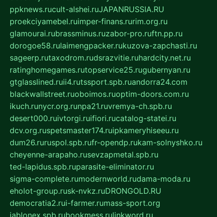
ppknews.ru
cult-alshei.ru
JAPANRUSSIA.RU
proekciyamebel.ru
imper-finans.ru
rim.org.ru
glamourai.ru
brassminus.ru
zabor-pro.ru
ftn.pp.ru
dorogoe58.ru
laimengpacker.ru
kuzova-zapchasti.ru
sageerp.ru
taxodrom.ru
dsrazvitie.ru
hardcity.net.ru
ratinghomegames.ru
topservice25.ru
gubernyan.ru
gtglasslined.ru
ii4.ru
tssport.spb.ru
andorra24.com
blackwallstreet.ru
oboimos.ru
optim-doors.com.ru
ikuch.ru
nycr.org.ru
npa21.ru
vremya-ch.spb.ru
desert000.ru
ivtorgi.ru
ifiori.ru
catalog-statei.ru
dcv.org.ru
spetsmaster174.ru
ipkameryhiseeu.ru
dum26.ru
ruspol.spb.ru
fr-opendp.ru
kam-solnyshko.ru
cheyenne-arapaho.ru
sevzapmetal.spb.ru
ted-lapidus.spb.ru
parasite-eliminator.ru
sigma-complete.ru
modernworld.ru
dama-moda.ru
eholot-group.ru
sk-nvkz.ru
DRONGOLD.RU
democratia2.ru
i-farmer.ru
mass-sport.org
jablonex.spb.ru
bookmess.ru
linkword.ru