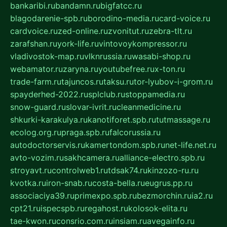
bankaribi.ru
bandamn.ru
bigfatcc.ru
blagodarenie-spb.ru
borodino-media.ru
card-voice.ru
cardvoice.ru
zed-online.ru
zvonitut.ru
zebra-tlt.ru
zarafshan.ru
york-life.ru
vintovoykompressor.ru
vladivostok-map.ru
vlknrussia.ru
wasabi-shop.ru
webamator.ru
zaryna.ru
youtubefree.ru
x-ton.ru
trade-farm.ru
tajuncos.ru
taksu.ru
tor-lyubov-i-grom.ru
spayderhed-2022.ru
splclub.ru
stoppamedia.ru
snow-guard.ru
slovar-ivrit.ru
cleanmedicine.ru
shkurki-karakulya.ru
kanotiforet.spb.ru
tutmassage.ru
ecolog.org.ru
praga.spb.ru
falcorussia.ru
autodoctorservis.ru
kamertondom.spb.ru
net-life.net.ru
avto-vozim.ru
sakhcamera.ru
alliance-electro.spb.ru
stroyavt.ru
controlweb1.ru
tdsak74.ru
kinzozo-ru.ru
kvotka.ru
iron-snab.ru
costa-bella.ru
eugrus.pp.ru
associaciya39.ru
primexpo.spb.ru
bezmorchin.ru
ia2.ru
cpt21.ru
ispecspb.ru
regahost.ru
kolosok-elita.ru
tae-kwon.ru
consrio.com.ru
insiam.ru
avegainfo.ru