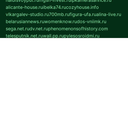
naidisvoyput.ru
mgsn-invest.ru
ipkamerasannce.ru
alicante-house.ru
ibelka74.ru
cozyhouse.info
vlkargalev-studio.ru
700mb.ru
figura-ufa.ru
alina-live.ru
belarusiannews.ru
womenknow.ru
dos-vniimk.ru
sega.net.ru
dv.net.ru
phenomenonsofhistory.com
telesputnik.net.ru
wall.pp.ru
pylesosroidmi.ru
gtc-clan.ru
cligs.ru
bibikazap.ru
popova.org.ru
netwhistler.spb.ru
bellvil.ru
bonzon.ru
iss-vladik.ru
defiparis.net.ru
las-gryzas.ru
amku.ru
electednews.spb.ru
feather.org.ru
spar72.ru
tankiigri.ru
dominus.com.ru
ibtree.ru
sanykool.pp.ru
unixlib.org.ru
menatep.spb.ru
gartenterrassen.ru
printeka.ru
skvozilka.com.ru
parkovka-pub.ru
lovemobi.ru
art-ru.ru
emulatorz.com.ru
alucomp.com.ru
tatforum.com.ru
alternativa-profi.ru
dermakler.ru
artsurvey.ru
aredir.ru
khimspas.ru
centr-maxi.ru
2018r.ru
bort-stomer-defort.ru
professional2.ru
gibsons.ru
artselena.ru
art-pilot.ru
ingredient.spb.ru