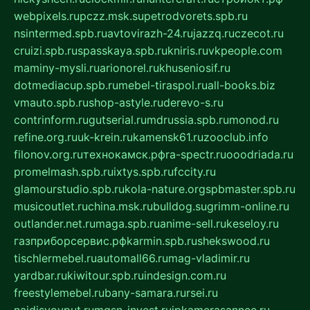
webpixels.ru
pczz.msk.su
petrodvorets.spb.ru
nsintermed.spb.ru
avtovirazh-24.ru
jazzq.ru
czecot.ru
cruizi.spb.ru
spasskaya.spb.ru
kniris.ru
vkpeople.com
maminy-mysli.ru
arionorel.ru
khuseniosif.ru
dotmediacup.spb.ru
mebel-tiraspol.ru
all-books.biz
vmauto.spb.ru
shop-astyle.ru
derevo-s.ru
contrinform.ru
gutserial.ru
mdrussia.spb.ru
monod.ru
refine.org.ru
uk-krein.ru
kamensk61.ru
zooclub.info
filonov.org.ru
технокамск.рф
ra-spectr.ru
ooodriada.ru
promelmash.spb.ru
ixtys.spb.ru
fccity.ru
glamourstudio.spb.ru
kola-nature.org
spbmaster.spb.ru
musicoutlet.ru
china.msk.ru
bulldog.su
grimm-online.ru
outlander.net.ru
maga.spb.ru
anime-sell.ru
keseloy.ru
газприборсервис.рф
karmin.spb.ru
shekswood.ru
tischlermebel.ru
automall66.ru
mag-vladimir.ru
yardbar.ru
kiwitour.spb.ru
indesign.com.ru
freestylemebel.ru
bany-samara.ru
rsei.ru