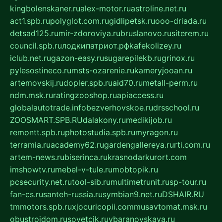
kingbolenskaner.ru
alex-motor.ru
astroline.net.ru
act1.spb.ru
polyglot.com.ru
gidlipetsk.ru
ooo-driada.ru
detsad125.ru
mir-zdoroviya.ru
bruslanovo.ru
siterem.ru
council.spb.ru
лодкипатриот.рф
kafekolizey.ru
iclub.net.ru
gazon-easy.ru
sugarepilekb.ru
grinox.ru
pylesostineco.ru
msts-ozarenie.ru
kameryjooan.ru
artemovskij.ru
dopler.spb.ru
aid70.ru
metall-perm.ru
ndm.msk.ru
ratingzooshop.ru
apiaccess.ru
globalautotrade.info
bezverhovskoe.ru
drsschool.ru
ZOOSMART.SPB.RU
dalakony.ru
medikijob.ru
remontt.spb.ru
photostudia.spb.ru
myragon.ru
terramia.ru
academy62.ru
gardengallereya.ru
rti.com.ru
artem-news.ru
biserinca.ru
krasnodarkurort.com
imshowtv.ru
mebel-v-tule.ru
mobtopik.ru
pcsecurity.net.ru
tool-sib.ru
multimetrunit.ru
sp-tour.ru
fan-cs.ru
santeh-russia.ru
symbian9.net.ru
DSHAIR.RU
tmmotors.spb.ru
xjocuricopii.com
musavtomat.msk.ru
obustrojdom.ru
sovetcik.ru
ybaranovskaya.ru