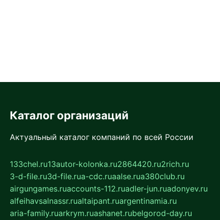
Каталог организаций
Актуальный каталог компаний по всей России
133chel.ru
13autor-kolonka.ru
2864420.ru
2rich.ru
3-d-file.ru
3d-file.ru
a-cdc.ru
aalse.ru
a380club.ru
airgungames.ru
accounts-112.ru
adler-jun.ru
adonyev.ru
alfeihavsalnassr.ru
altaipant.ru
argentinamia.ru
aria-family.ru
arkrym.ru
ashanet.ru
belgorod-day.ru