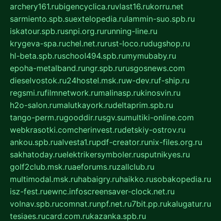
archery161.ru
bigencyclica.ru
vlast16.ru
korru.net
sarmiento.spb.su
extelopedia.ru
lammin-suo.spb.ru
iskatour.spb.ru
snpi.org.ru
running-line.ru
krygeva-spa.ru
chel.net.ru
rust-loco.ru
dugshop.ru
hl-beta.spb.ru
school494.spb.ru
mymubaby.ru
epoha-metalband.ru
ngr.spb.ru
rusgosnews.com
dieselvostok.ru
24hostel.msk.ru
w-dev.ru
f-ship.ru
regsmi.ru
filmnetwork.ru
malinasp.ru
kinosvin.ru
h2o-salon.ru
malutkayork.ru
deltaprim.spb.ru
tango-perm.ru
gooddir.ru
sgv.su
multiki-online.com
webkrasotki.com
cherinvest.ru
detskiy-ostrov.ru
ankou.spb.ru
alvesta1.ru
pdf-creator.ru
nix-files.org.ru
sakhatoday.ru
elektrikersymboler.ru
sputnikyes.ru
golf2club.msk.ru
aeforums.ru
zallclub.ru
multimodal.msk.ru
habaigry.ru
haikko.ru
sobakopedia.ru
isz-fest.ru
ewnc.info
screensaver-clock.net.ru
volnav.spb.ru
comnat.ru
npf.net.ru
7bit.pp.ru
kalugatur.ru
tesiaes.ru
card.com.ru
kazanka.spb.ru